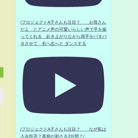
/プロジェクトA子さんも注目？ お母さん
だよ とアニメ声の可愛いらしい声で手を振
ってくれる 起き上がりながら両手をパタパ
タさせて 右へ左へと ダンスする
/プロジェクトA子さんも注目？ なぜ私は
入会拒否？真相が刺さる3分間？/