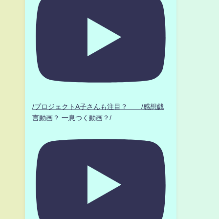
/プロジェクトA子さんも注目？ /感想戯
言動画？.一息つく動画？/