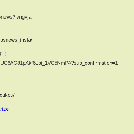
news?lang=ja
bsnews_insta/
す！
el/UC6AG81pAkf6Lbi_1VC5NmPA?sub_confirmation=1
toukou/
rize