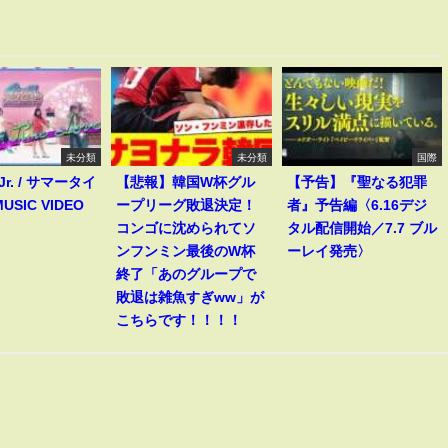
未分類
未分類
国際
 Jr. / サマータイ
【悲報】韓国W杯グル
【予告】『聖なる犯罪
USIC VIDEO
ープリーグ敗退決定！
者』予告編〈6.16デジ
コンゴに沈められてソ
タル配信開始／7.7 ブル
ンフンミン最後のW杯
ーレイ発売〉
終了「あのグループで
敗退は雑魚すぎww」が
こちらです！！！！