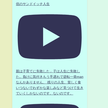
侶のサンドイッチ人生
親は子育てに失敗した」子は人生に失敗し
た。負けに気付きもう手遅れで逆転一発man
なんかありません、 残りの人生、貧しく食
いつないでわずかな楽しみなど見つけて生き
ていくしかないのです。ないのです。