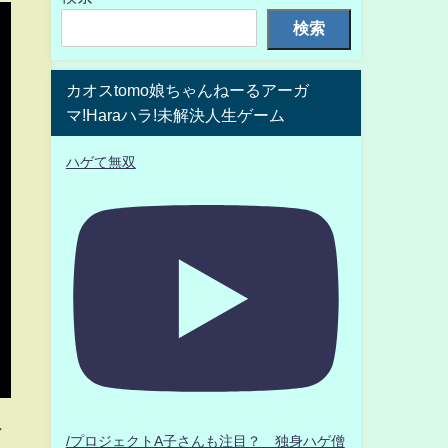
検索
カオスtomo娘ちゃんねーるアーガ
マ!Haraハラ!未解決人生ゲーム
ハゲて無双
ン
/プロジェクトA子さんも注目？ 独身ハゲ僧