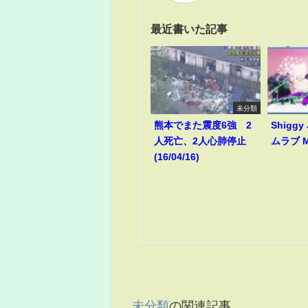
最近書いた記事
未分類
熊本でまた震度6強 2
Shiggy
人死亡、2人心肺停止
ムラブ M
(16/04/16)
未分類
の関連記事