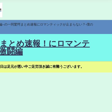
編--の一同驚愕まとめ速報にロマンティックが止まらない？-僕の
驚愕まとめ速報！にロマンテ
激闘編
日は足元が悪い中ご足労頂き誠に有難うございます。