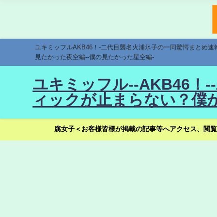
ユキミッフルAKB46！-二代目襲名火浦氷子の一同驚愕まとめ
見たかった夜空編--僕の見たかった星空編-
ユキミッフル--AKB46
ィックが止まらない？僕が
腐女子＜お客様皆様が掲載の記事等へアクセス、閲覧