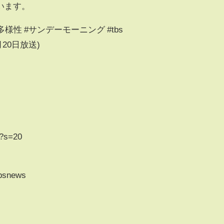
います。
多様性 #サンデーモーニング #tbs
月20日放送)
ws?s=20
bsnews