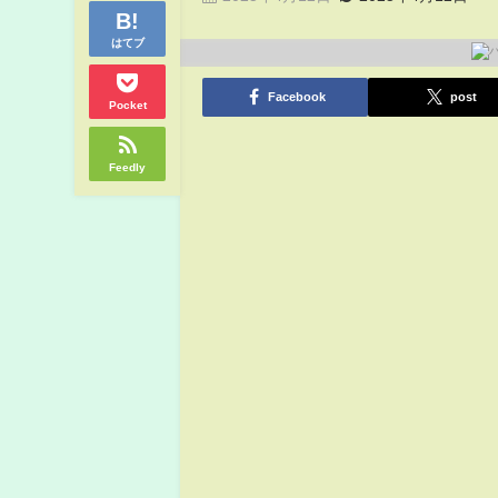
はてブ
Facebook
post
Pocket
Feedly