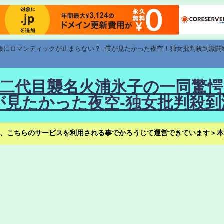
速報にロマンティックが止まらない？--僕が見たかった夜空！独女批判殺到激闘
！--二代目襲名火浦氷子の一同
見たかった夜空-独女批判殺到
、こちらのサービスを利用される事でかろうじて運営できています＞本