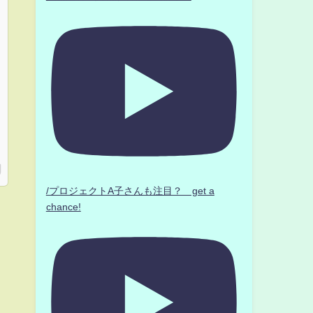
/プロジェクトA子さんも注目？ get a
chance!