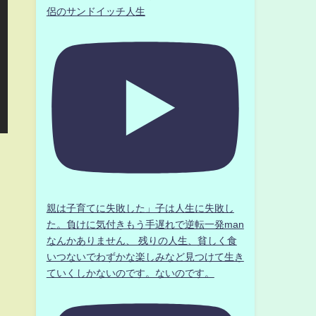
侶のサンドイッチ人生
親は子育てに失敗した」子は人生に失敗し
た。負けに気付きもう手遅れで逆転一発man
なんかありません、 残りの人生、貧しく食
いつないでわずかな楽しみなど見つけて生き
ていくしかないのです。ないのです。