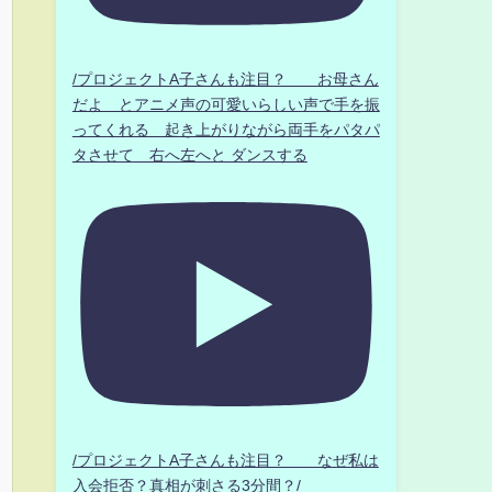
/プロジェクトA子さんも注目？ お母さん
だよ とアニメ声の可愛いらしい声で手を振
ってくれる 起き上がりながら両手をパタパ
タさせて 右へ左へと ダンスする
/プロジェクトA子さんも注目？ なぜ私は
入会拒否？真相が刺さる3分間？/