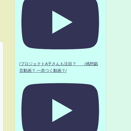
/プロジェクトA子さんも注目？ /感想戯
言動画？.一息つく動画？/