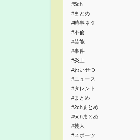
#5ch
#まとめ
#時事ネタ
#不倫
#芸能
#事件
#炎上
#わいせつ
#ニュース
#タレント
#まとめ
#2chまとめ
#5chまとめ
#芸人
#スポーツ