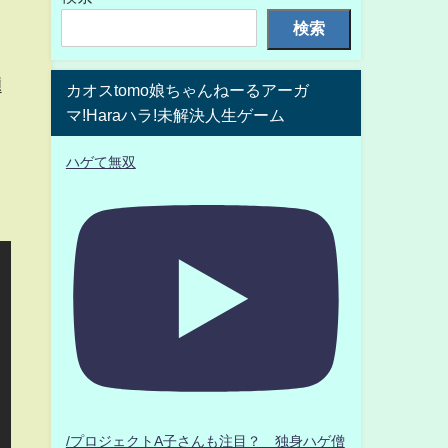
検索
題
カオスtomo娘ちゃんねーるアーガ
マ!Haraハラ!未解決人生ゲーム
ハゲて無双
/プロジェクトA子さんも注目？ 独身ハゲ僧