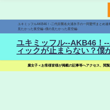
ユキミッフルAKB46！-二代目襲名火浦氷子の一同驚愕まとめ
見たかった夜空編--僕の見たかった星空編-
ユキミッフル--AKB46
ィックが止まらない？僕が
腐女子＜お客様皆様が掲載の記事等へアクセス、閲覧