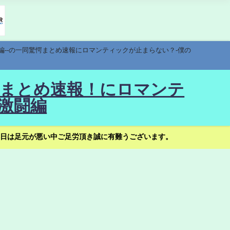
編--の一同驚愕まとめ速報にロマンティックが止まらない？-僕の
驚愕まとめ速報！にロマンテ
激闘編
日は足元が悪い中ご足労頂き誠に有難うございます。