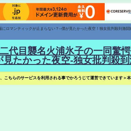
速報にロマンティックが止まらない？--僕が見たかった夜空！独女批判殺到激闘
！--二代目襲名火浦氷子の一同
見たかった夜空-独女批判殺到
、こちらのサービスを利用される事でかろうじて運営できています＞本