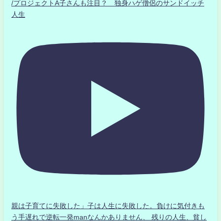
/プロジェクトA子さんも注目？ 独身ハゲ僧侶のサンドイッチ
人生
親は子育てに失敗した」子は人生に失敗した。負けに気付きも
う手遅れで逆転一発manなんかありません、 残りの人生、貧し