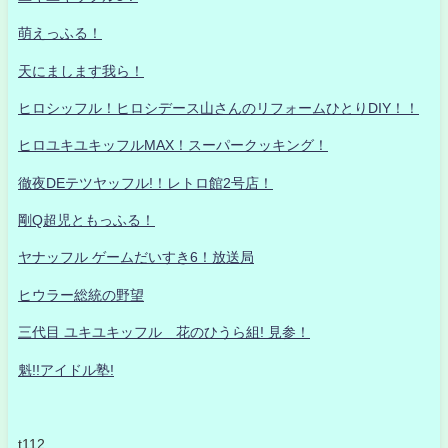
萌えっふる！
天にまします我ら！
ヒロシッフル！ヒロシデース山さんのリフォームひとりDIY！！
ヒロユキユキッフルMAX！スーパークッキング！
徹夜DEテツヤッフル!！レトロ館2号店！
剛Q超児ともっふる！
ヤナッフル ゲームだいすき6！放送局
ヒウラー総統の野望
三代目 ユキユキッフル 花のひうら組! 見参！
魁!!アイドル塾!
t112