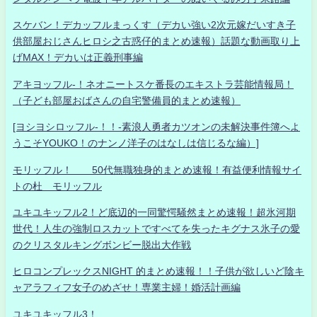
スケバン！デカッフルまっくす（デカい強い2次元嫁だいすき子
供部屋おじさんヒロシ之古惑仔的まとめ速報）話題な動画取り上
げMAX！デカいは正義刑事編
アキヨッフル-！ネオニートスケ番長のエキストラ芸能情報局！
（子ども部屋おばさんの自宅警備員的まとめ速報）
[ヨシヨシロッフル-！！-素浪人勇者カツオンの未解決事件簿へよ
うこそYOUKO！のナンノ洋子のはなしは信じるな編）]
モリッフル！ 50代無職独身的まとめ速報！有益便利情報サイ
トの杜 モリッフル
ユキユキッフル2！ど底辺的一同驚愕騒然まとめ速報！超氷河期
世代！人生の強制ロスカットですべてを失ったキグナス氷子の愛
のクリスタルキングボンビー脱出大作戦
ヒロコンプレックスNIGHT 的まとめ速報！！子供が欲しいど陰キ
ャアラフィフ女子のめざせ！専業主婦！婚活計画編
ユキユキッフル3！