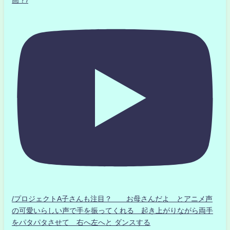
画？/
/プロジェクトA子さんも注目？ お母さんだよ とアニメ声
の可愛いらしい声で手を振ってくれる 起き上がりながら両手
をパタパタさせて 右へ左へと ダンスする