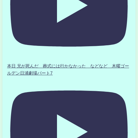
本日 兄が死んだ 葬式には行かなかった などなど 木曜ゴー
ルデン日浦劇場パート7