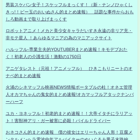
男装スケバン女子！スケッフルまっくす！（新・ナンノひゃくし
きっ!！ビー玉のおいぬさん的まとめ速報） 話題な事件からおも
しろ動画まで取り上げまっくす
ロボットアニメ！メカと美少女キャラだいすき永遠の非リア充・
非モテ星人 ！あらゆるマニアの為のマニアックサイト
ハルッフル-専業主夫的YOUTUBERまとめ速報！キモデブおた
く！初老人の介護生活！激動の1750日
アニゲタレスト（元祖！アニメッフル） ひきこもりニートのオ
ナベ的まとめ速報
火浦のシネマッフル映画NEWS情報ポータブルの杜！オネエ管理
人オカマちゃんの鬼女的まとめ速報!オカマッフルアタックナンバ
ーハーフ
ユカ・ヨネッフル！初老的まとめ速報！！大帝イタチにラリアッ
ト！害獣神アリ・ガー被害に必殺！パイルドライバー
おネコさん的まとめ速報 僕の彼女はエリーちゃん人形！豆腐メ
ンタルメンヘラ電波中年アルバイターのぬいぐるみ男子末路編