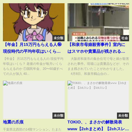
未分類
社会
【年金】月15万円もらえる人🤪
【和泉市母娘殺害事件】室内に
現役時代の平均年収はいくら？
はスマホや貴重品が残される
国民年金、厚生年金、報酬月額
凶器とみられる刃物は見つか
【年金】 月15万円もらえる人の 現役平均
大阪府和泉市の集合住宅で母と娘が殺害
年収はいくら？ 老後の年金が毎月いくら
された事件。現場には貴重品などが、その
ず…窓が割られた痕跡もなく玄
もらえるのか ①国民年金、20〜60歳すべ
まま残されていたことがわかりました。
関から出入りし襲撃か 大阪・
ての人が加入 40...
4月8日、和泉市鶴山台の...
和泉市（2026年4月13日）
未分類
未分類
地震の爪痕
TOKIO、、まさかの解散発表
www【2chまとめ】【2chスレ】
千葉県北西部の14階マンション。たまた