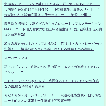
完結編＞ キャッシング計1500万返済：厨二病借金3500万円！う
つ病統合失調症14年生HKT46！！9期研究生、最後のサイト！全
米が泣いた！認知症鬱病60代のラストサイト絶賛！公開中
魔法熟女/美魔女ッ娘メグみみちゃんのニートッフルステーション
MAX！ ニート仙人仙女の映画三昧老後生活！（無職孤独居老人的
まとめ速報Z)]
乙女系腐男子のオカマッフルMAX2- FX！オ・カマトレーダーの
逆襲！！ 極道のオカマたち編（おもしろ動画まとめ速報）
スーパーウンコ！
新・ハゲッフル！哀愁のハゲ男の髪ってるまとめ速報！！激しく
ハゲっTEL？
こじ！コジッフル@！-レズっ娘百合ネエ！こじらせ！50独身処
女のBL腐女子的まとめ速報-
何だ！何が？真・シロッフル！！ 永遠の無職童貞- ぼっちな
ニート的まとめ速報！一生童貞上等夜露死苦！