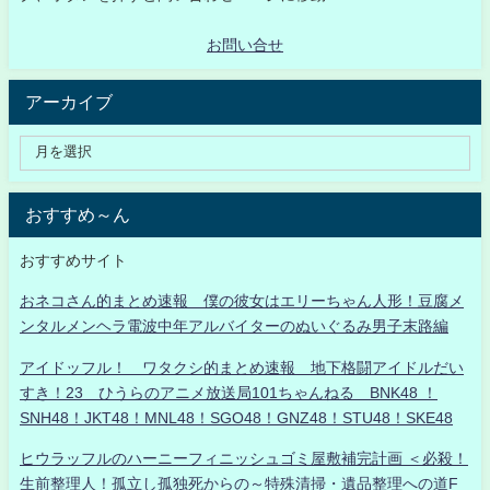
お問い合せ
アーカイブ
おすすめ～ん
おすすめサイト
おネコさん的まとめ速報 僕の彼女はエリーちゃん人形！豆腐メ
ンタルメンヘラ電波中年アルバイターのぬいぐるみ男子末路編
アイドッフル！ ワタクシ的まとめ速報 地下格闘アイドルだい
すき！23 ひうらのアニメ放送局101ちゃんねる BNK48 ！
SNH48！JKT48！MNL48！SGO48！GNZ48！STU48！SKE48
ヒウラッフルのハーニーフィニッシュゴミ屋敷補完計画 ＜必殺！
生前整理人！孤立し孤独死からの～特殊清掃・遺品整理への道F