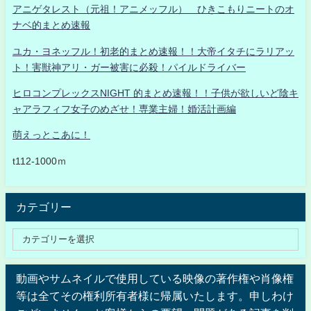
アニゲタレスト（元祖！アニメッフル） ひきこもりニートのオ
ナベ的まとめ速報
ユカ・ヨネッフル！初老的まとめ速報！！大帝イタチにラリアッ
ト！害獣神アリ・ガー被害に必殺！パイルドライバー
ヒロコンプレックスNIGHT 的まとめ速報！！子供が欲しいど陰キ
ャアラフィフ女子のめざせ！専業主婦！婚活計画編
萌えっとこあに！
t112-1000ｍ
カテゴリー
動画やサムネイルで使用している映像の著作権や肖像権
等は全てその権利所有者様に帰属いたします。申しわけ