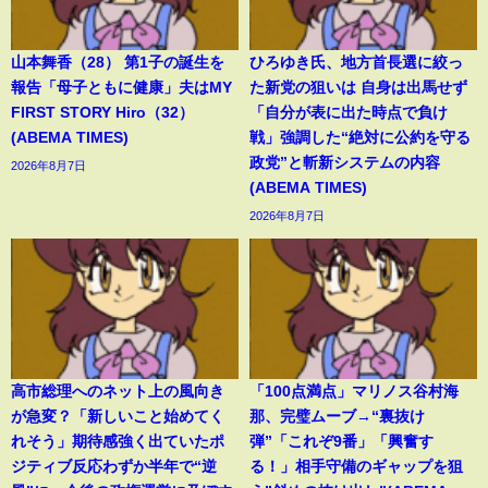
山本舞香（28） 第1子の誕生を
ひろゆき氏、地方首長選に絞っ
報告「母子ともに健康」夫はMY
た新党の狙いは 自身は出馬せず
FIRST STORY Hiro（32）
「自分が表に出た時点で負け
(ABEMA TIMES)
戦」強調した“絶対に公約を守る
政党”と斬新システムの内容
2026年8月7日
(ABEMA TIMES)
2026年8月7日
高市総理へのネット上の風向き
「100点満点」マリノス谷村海
が急変？「新しいこと始めてく
那、完璧ムーブ→“裏抜け
れそう」期待感強く出ていたポ
弾”「これぞ9番」「興奮す
ジティブ反応わずか半年で“逆
る！」相手守備のギャップを狙