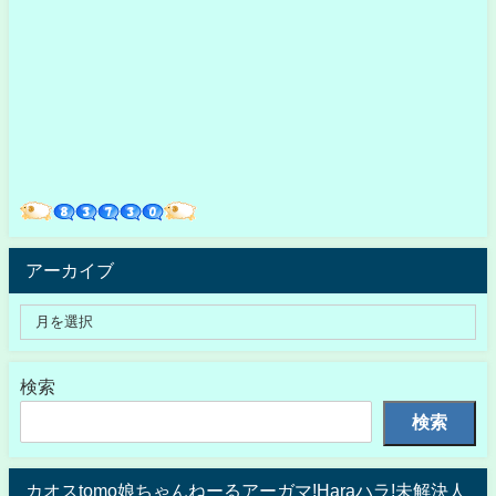
アーカイブ
検索
検索
カオスtomo娘ちゃんねーるアーガマ!Haraハラ!未解決人