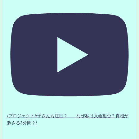
/プロジェクトA子さんも注目？ なぜ私は入会拒否？真相が
刺さる3分間？/