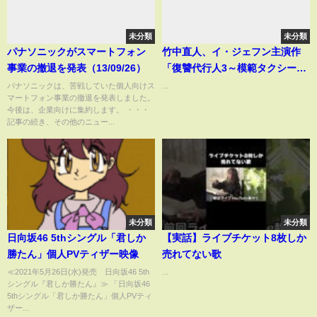
未分類
未分類
パナソニックがスマートフォン
竹中直人、イ・ジェフン主演作
事業の撤退を発表（13/09/26）
「復讐代行人3～模範タクシー
～」に出演決定！15年ぶりの韓
パナソニックは、苦戦していた個人向けス
...
マートフォン事業の撤退を発表しました。
国ドラマ#news
今後は、企業向けに集約します。 ・・・
記事の続き、その他のニュー...
未分類
未分類
日向坂46 5thシングル「君しか
【実話】ライブチケット8枚しか
勝たん」個人PVティザー映像
売れてない歌
≪2021年5月26日(水)発売 日向坂46 5th
...
シングル『君しか勝たん』≫ 「日向坂46
5thシングル「君しか勝たん」個人PVティ
ザー...