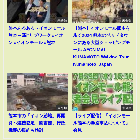
未分類
未分類
熊本あるある～イオンモール
【熊本】イオンモール熊本を
熊本～🖼️#リブワーク #イオ
歩く2024 熊本のベッドタウ
ン #イオンモール #熊本
ンにある大型ショッピングモ
ール AEON MALL
KUMAMOTO Walking Tour,
Kumamoto, Japan
未分類
未分類
熊本市の「イオン跡地」再開
【ライブ配信】「イオンモー
発へ連携協定 図書館、行政
ル熊本の爆発事故について」
機能の集約も検討
会見