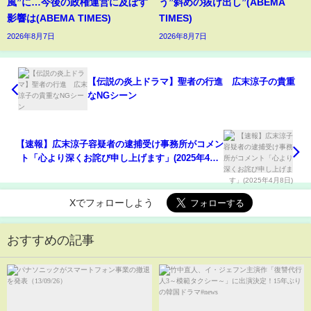
風”に…今後の政権運営に及ぼす
う”斜めの抜け出し”(ABEMA
影響は(ABEMA TIMES)
TIMES)
2026年8月7日
2026年8月7日
【伝説の炎上ドラマ】聖者の行進 広末涼子の貴重
なNGシーン
【速報】広末涼子容疑者の逮捕受け事務所がコメン
ト「心より深くお詫び申し上げます」(2025年4月8
日)
Xでフォローしよう
おすすめの記事