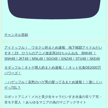
チャンネル登録
アイドッフル！ ワタクシ的まとめ速報 地下格闘アイドルだい
すき！23 ひうらのアニメ放送局101ちゃんねる BNK48 ！
SNH48！JKT48！MNL48！SGO48！GNZ48！STU48！SKE48
タダッフル！ネトゲ廃人的まとめ速報！！ネット乞食DE2000万
パワーズ！
・ハゲッフル！哀愁のハゲ男の髪ってるまとめ速報！！激しくハ
ゲっTEL？
ロボットアニメ！メカと美少女キャラだいすき永遠の非リア充・
非モテ星人 ！あらゆるマニアの為のマニアックサイト