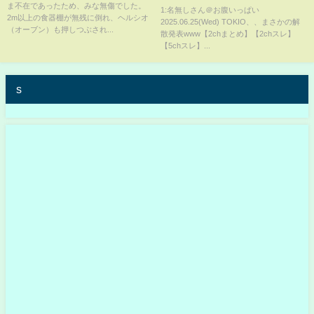
ま不在であったため、みな無傷でした。
【5chスレ】
1:名無しさん＠お腹いっぱい
2m以上の食器棚が無残に倒れ、ヘルシオ
2025.06.25(Wed) TOKIO、、まさかの解
（オーブン）も押しつぶされ...
散発表www【2chまとめ】【2chスレ】
【5chスレ】...
s