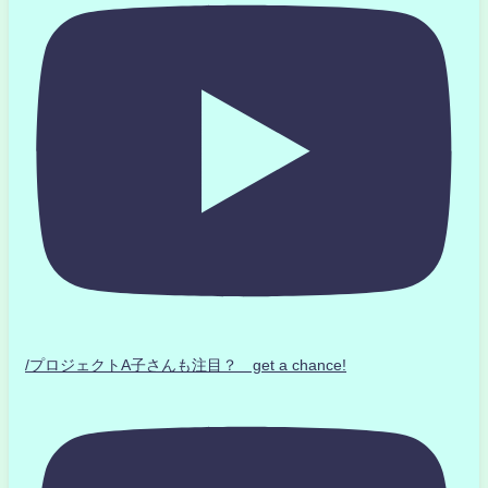
/プロジェクトA子さんも注目？ get a chance!