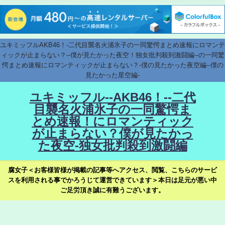
ユキミッフルAKB46！-二代目襲名火浦氷子の一同驚愕まとめ速報にロマンテ
ィックが止まらない？--僕が見たかった夜空！独女批判殺到激闘編--の一同驚
愕まとめ速報にロマンティックが止まらない？-僕の見たかった夜空編--僕の
見たかった星空編-
ユキミッフル--AKB46！--二代
目襲名火浦氷子の一同驚愕ま
とめ速報！にロマンティック
が止まらない？僕が見たかっ
た夜空-独女批判殺到激闘編
腐女子＜お客様皆様が掲載の記事等へアクセス、閲覧、こちらのサービ
スを利用される事でかろうじて運営できています＞本日は足元が悪い中
ご足労頂き誠に有難うございます。