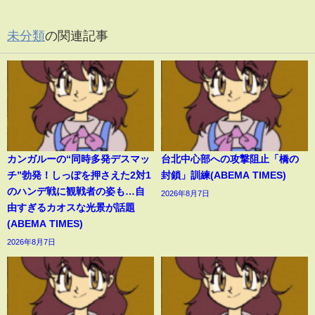
未分類
の関連記事
カンガルーの“同時多発デスマッ
台北中心部への攻撃阻止「橋の
チ”勃発！しっぽを押さえた2対1
封鎖」訓練(ABEMA TIMES)
のハンデ戦に観戦者の姿も…自
2026年8月7日
由すぎるカオスな光景が話題
(ABEMA TIMES)
2026年8月7日