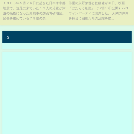
憶 秋田 NNNセレクション
健 #はたらく細胞 #shorts
１９８３年５月２６日に起きた日本海中部
俳優の永野芽郁と佐藤健が31日、映画
地震で、遠足に来ていた１３人の児童が津
『はたらく細胞』（12月13日公開）ハロ
波の犠牲になった男鹿市の加茂青砂地区。
ウィンパーティに出席した。 人間の体内
区長を務めている７９歳の男...
を舞台に細胞たちの活躍を描...
s