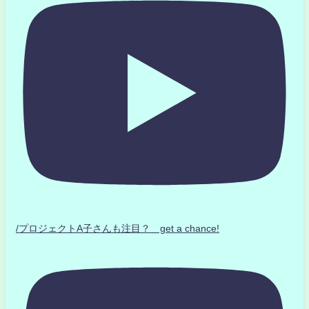
/プロジェクトA子さんも注目？ get a chance!