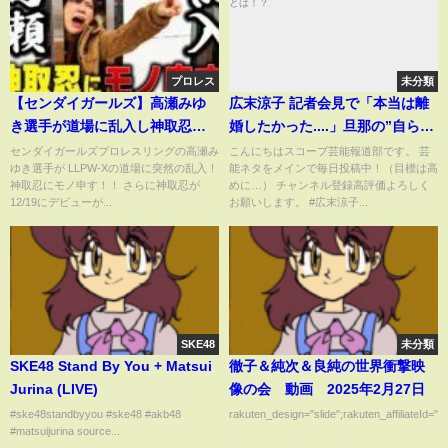
プロレス
未分類
【センダイガールズ】高瀬みゆ
広末涼子 記者会見で「本当は離
き選手が道場に乱入し神取忍に
婚したかった....」旦那の”自ら命
モノ申す！さらに神取忍が12/19
を断ちます”発言の真相とは！？
センダイガールズプロレスリングの高瀬み
こんにちはスコープ芸能報道部です。 芸
ゆき選手が LLPW-Xの道場に突然の乱入！
能ネタをメインで毎日投稿中！（目標は高
にデビューが決まった中学生レ
神取忍にモノ申す！！ さらに神取忍が
めに…） チャンネル登録高評価よろしく
スラー彩夢について語る！【神
12/19にデビューが...
お願いします。 #広末涼子...
取忍】
SKE48
未分類
SKE48 Stand By You + Matsui
徹子＆純次＆良純の世界衝撃映
Jurina (LIVE)
像の会 動画 2025年2月27日
#ske48standbyyou #ske48 #akb48
rakuten_design="slide";rakuten_affiliateId="0
#matsuijurina source...