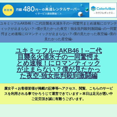
ユキミッフルAKB46！-二代目襲名火浦氷子の一同驚愕まとめ速報にロマンテ
ィックが止まらない？--僕が見たかった夜空！独女批判殺到激闘編--の一同驚
愕まとめ速報にロマンティックが止まらない？-僕の見たかった夜空編--僕の
見たかった星空編-
ユキミッフル--AKB46！--二代
目襲名火浦氷子の一同驚愕ま
とめ速報！にロマンティック
が止まらない？僕が見たかっ
た夜空-独女批判殺到激闘編
腐女子＜お客様皆様が掲載の記事等へアクセス、閲覧、こちらのサービ
スを利用される事でかろうじて運営できています＞本日は足元が悪い中
ご足労頂き誠に有難うございます。