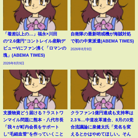
「着差以上の…」福永×川田
自衛隊の最新哨戒機が海賊対処
の“2.6億円”コントレイル産駒デ
で初の中東派遣(ABEMA TIMES)
ビューVにファン沸く「ロマンの
2026年8月9日
塊」(ABEMA TIMES)
2026年8月9日
支援物資どう届ける？ラストワ
クラファン1億円達成も支持率は
ンマイル問題に熊本・八代市長
2.3％…中道改革連合、8月の3党
「我々が町内会長をサポート
合流議論に泉健太氏「党名を変
し”毛細血管”を作っていくこと
えるとかはやめてほしい。そん