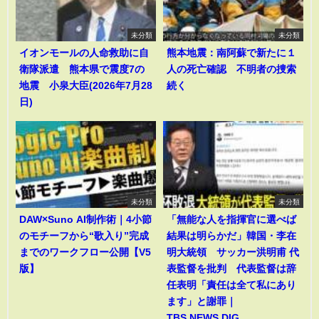
未分類
未分類
イオンモールの人命救助に自
熊本地震：南阿蘇で新たに１
衛隊派遣 熊本県で震度7の
人の死亡確認 不明者の捜索
地震 小泉大臣(2026年7月28
続く
日)
未分類
未分類
DAW×Suno AI制作術｜4小節
「無能な人を指揮官に選べば
のモチーフから“歌入り”完成
結果は明らかだ」韓国・李在
までのワークフロー公開【V5
明大統領 サッカー洪明甫 代
版】
表監督を批判 代表監督は辞
任表明「責任は全て私にあり
ます」と謝罪｜
TBS NEWS DIG