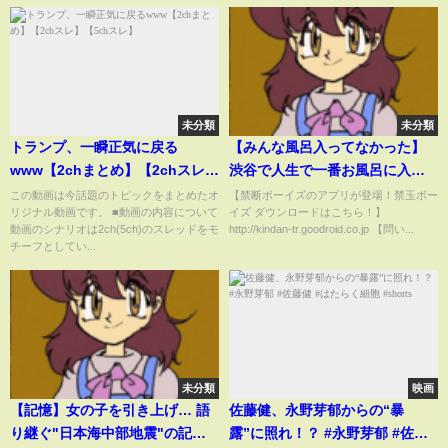
未分類
未分類
トランプ、一瞬正気に戻る
【みんな風呂入ってなかった】
www【2chまとめ】【2chスレ】
渋谷で人生で一番お風呂に入ら
【5chスレ】
なかった連続日数を聞いた結果
この動画は今話題のトピックをまとめたオ
【禁断ボーイズのアプリが登場！禁玉ボー
リジナル動画です。 ■動画の内容について
イズ ダウンロードはこちら！】
がやばかったw
動画のシナリオは2ch(5ch)のスレッドをモ
http://kindan-tr.goodroid.co.jp 【問い...
チーフとしてい...
未分類
映画
【記憶】女の子を引き上げ… 語
佐藤健、永野芽郁からの“暴
り継ぐ"日本海中部地震"の記
露”に照れ！？ #永野芽郁 #佐藤