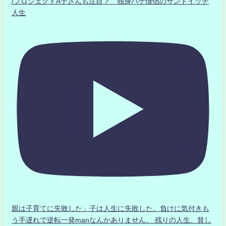
/プロジェクトA子さんも注目？ 独身ハゲ僧侶のサンドイッチ
人生
親は子育てに失敗した」子は人生に失敗した。負けに気付きも
う手遅れで逆転一発manなんかありません、 残りの人生、貧し