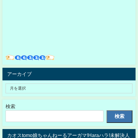
アーカイブ
検索
検索
カオスtomo娘ちゃんねーるアーガマ!Haraハラ!未解決人