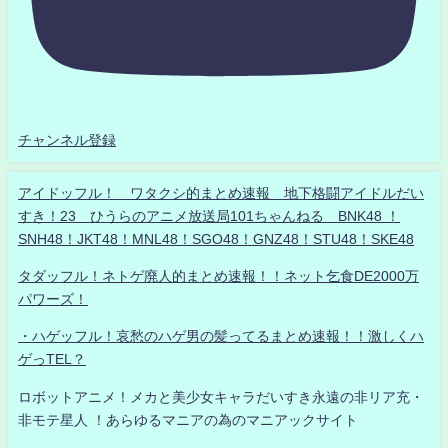
チャンネル登録
アイドッフル！ ワタクシ的まとめ速報 地下格闘アイドルだい
すき！23 ひうらのアニメ放送局101ちゃんねる BNK48 ！
SNH48！JKT48！MNL48！SGO48！GNZ48！STU48！SKE48
タダッフル！ネトゲ廃人的まとめ速報！！ネット乞食DE2000万
パワーズ！
・ハゲッフル！哀愁のハゲ男の髪ってるまとめ速報！！激しくハ
ゲっTEL？
ロボットアニメ！メカと美少女キャラだいすき永遠の非リア充・
非モテ星人 ！あらゆるマニアの為のマニアックサイト