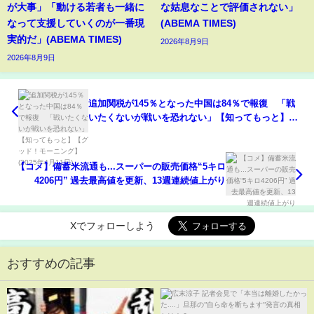
が大事」「動ける若者も一緒に
な姑息なことで評価されない」
なって支援していくのが一番現
(ABEMA TIMES)
実的だ」(ABEMA TIMES)
2026年8月9日
2026年8月9日
追加関税が145％となった中国は84％で報復 「戦
いたくないが戦いを恐れない」【知ってもっと】
【グッド！モーニング】(2025年4月11日)
【コメ】備蓄米流通も...スーパーの販売価格“5キロ
4206円” 過去最高値を更新、13週連続値上がり
Xでフォローしよう
おすすめの記事