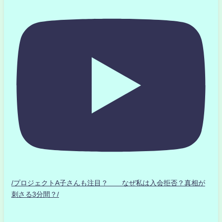
/プロジェクトA子さんも注目？ なぜ私は入会拒否？真相が
刺さる3分間？/