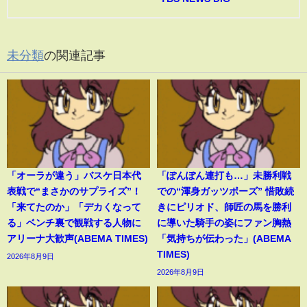
未分類
の関連記事
「オーラが違う」バスケ日本代
「ぽんぽん連打も…」未勝利戦
表戦で“まさかのサプライズ”！
での“渾身ガッツポーズ” 惜敗続
「来てたのか」「デカくなって
きにピリオド、師匠の馬を勝利
る」ベンチ裏で観戦する人物に
に導いた騎手の姿にファン胸熱
アリーナ大歓声(ABEMA TIMES)
「気持ちが伝わった」(ABEMA
TIMES)
2026年8月9日
2026年8月9日