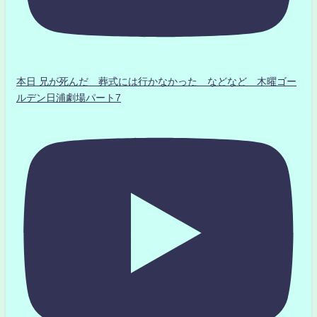
本日 兄が死んだ 葬式には行かなかった などなど 木曜ゴー
ルデン日浦劇場パート7