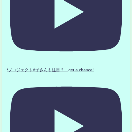
/プロジェクトA子さんも注目？ get a chance!