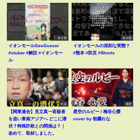
未分類
未分類
イオンモールGeoGuessr
イオンモールの深刻な実態？
#vtuber #解説 #イオンモー
#熊本 #防災 #Shorts
ル
社会
感想
【関東連合】見立真一容疑者
星空のルビー / 梅谷心愛
を追い東南アジアへ どこに潜
cover by 朝霧れな
伏？特殊詐欺との関係は？｜
改めて、取材しました。