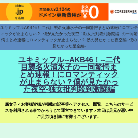
ユキミッフルAKB46！-二代目襲名火浦氷子の一同驚愕まとめ速報にロマンテ
ィックが止まらない？--僕が見たかった夜空！独女批判殺到激闘編--の一同驚
愕まとめ速報にロマンティックが止まらない？-僕の見たかった夜空編--僕の
見たかった星空編-
ユキミッフル--AKB46！--二代
目襲名火浦氷子の一同驚愕ま
とめ速報！にロマンティック
が止まらない？僕が見たかっ
た夜空-独女批判殺到激闘編
腐女子＜お客様皆様が掲載の記事等へアクセス、閲覧、こちらのサービ
スを利用される事でかろうじて運営できています＞本日は足元が悪い中
ご足労頂き誠に有難うございます。