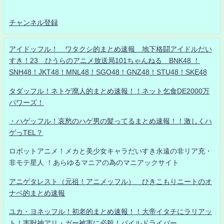
チャンネル登録
アイドッフル！ ワタクシ的まとめ速報 地下格闘アイドルだい
すき！23 ひうらのアニメ放送局101ちゃんねる BNK48 ！
SNH48！JKT48！MNL48！SGO48！GNZ48！STU48！SKE48
タダッフル！ネトゲ廃人的まとめ速報！！ネット乞食DE2000万
パワーズ！
・ハゲッフル！哀愁のハゲ男の髪ってるまとめ速報！！激しくハ
ゲっTEL？
ロボットアニメ！メカと美少女キャラだいすき永遠の非リア充・
非モテ星人 ！あらゆるマニアの為のマニアックサイト
アニゲタレスト（元祖！アニメッフル） ひきこもりニートのオ
ナベ的まとめ速報
ユカ・ヨネッフル！初老的まとめ速報！！大帝イタチにラリアッ
ト！害獣神アリ・ガー被害に必殺！パイルドライバー