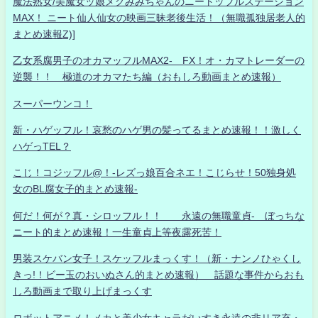
魔法熟女/美魔女ッ娘メグみみちゃんのニートッフルステーション
MAX！ ニート仙人仙女の映画三昧老後生活！（無職孤独居老人的
まとめ速報Z)]
乙女系腐男子のオカマッフルMAX2- FX！オ・カマトレーダーの
逆襲！！ 極道のオカマたち編（おもしろ動画まとめ速報）
スーパーウンコ！
新・ハゲッフル！哀愁のハゲ男の髪ってるまとめ速報！！激しく
ハゲっTEL？
こじ！コジッフル@！-レズっ娘百合ネエ！こじらせ！50独身処
女のBL腐女子的まとめ速報-
何だ！何が？真・シロッフル！！ 永遠の無職童貞- ぼっちな
ニート的まとめ速報！一生童貞上等夜露死苦！
男装スケバン女子！スケッフルまっくす！（新・ナンノひゃくし
きっ!！ビー玉のおいぬさん的まとめ速報） 話題な事件からおも
しろ動画まで取り上げまっくす
ロボットアニメ！メカと美少女キャラだいすき永遠の非リア充・