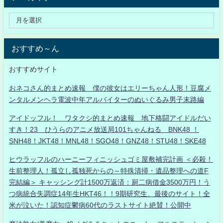
おすすめ～ん
おすすめサイト
おネコさん的まとめ速報 僕の彼女はエリーちゃん人形！豆腐メ
ンタルメンヘラ電波中年アルバイターのぬいぐるみ男子末路編
アイドッフル！ ワタクシ的まとめ速報 地下格闘アイドルだい
すき！23 ひうらのアニメ放送局101ちゃんねる BNK48 ！
SNH48！JKT48！MNL48！SGO48！GNZ48！STU48！SKE48
ヒウラッフルのハーニーフィニッシュゴミ屋敷補完計画 ＜必殺！
生前整理人！孤立し孤独死からの～特殊清掃・遺品整理への道F
完結編＞ キャッシング計1500万返済：厨二病借金3500万円！う
つ病統合失調症14年生HKT46！！9期研究生、最後のサイト！全
米が泣いた！認知症鬱病60代のラストサイト絶賛！公開中