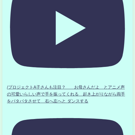
/プロジェクトA子さんも注目？ お母さんだよ とアニメ声
の可愛いらしい声で手を振ってくれる 起き上がりながら両手
をパタパタさせて 右へ左へと ダンスする