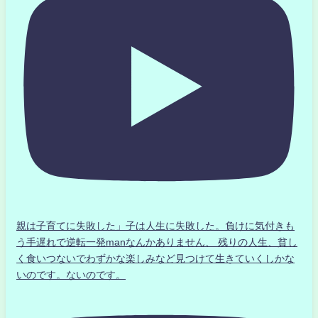
親は子育てに失敗した」子は人生に失敗した。負けに気付きも
う手遅れで逆転一発manなんかありません、 残りの人生、貧し
く食いつないでわずかな楽しみなど見つけて生きていくしかな
いのです。ないのです。