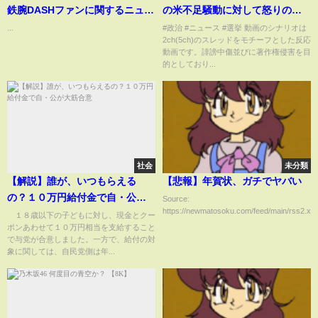
鉄腕DASHファンに関するニュー
の米不足騒動に対して怒りのコ
ス
メント発表
...
#政治 #ニュース #選挙 動画のシナリオは
2ch(5ch)のスレッドをモチーフとした反応
動画です。誹謗中傷並びに著作権侵害を目
的としており...
社会
未分類
【解説】誰が、いつもらえる
【悲報】年賀状、ガチでヤバい
の？１０万円給付金で自・公が
Source:
https://newmatosoku.com/feed/main/rss2.xml.
大筋合意
１８歳以下の子どもに対し、現金とクー
ポンあわせて１０万円相当を支給すること
で与党が合意しました。一方で、給付の対
象に関しては、自民党側は年...