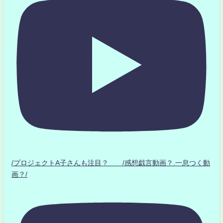
/プロジェクトA子さんも注目？ /感想戯言動画？.一息つく動
画？/