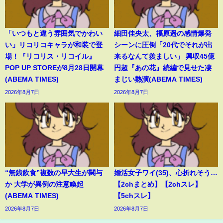
「いつもと違う雰囲気でかわい
細田佳央太、福原遥の感情爆発
い」リコリコキャラが和装で登
シーンに圧倒「20代でそれが出
場！『リコリス・リコイル』
来るなんて羨ましい」 興収45億
POP UP STOREが8月28日開幕
円超『あの花』続編で見せた凄
(ABEMA TIMES)
まじい熱演(ABEMA TIMES)
2026年8月7日
2026年8月7日
“無銭飲食”複数の早大生が関与
婚活女子ワイ(35)、心折れそう…
か 大学が異例の注意喚起
【2chまとめ】【2chスレ】
(ABEMA TIMES)
【5chスレ】
2026年8月7日
2026年8月7日