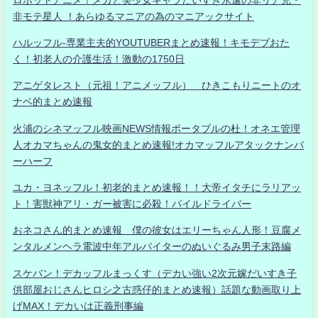
非モテ星人 ！あらゆるマニアの為のマニアックサイト
ハルッフル-専業主夫的YOUTUBERまとめ速報！キモデブおた
く！初老人の介護生活！激動の1750日
アニゲタレスト（元祖！アニメッフル） ひきこもりニートのオ
ナベ的まとめ速報
火浦のシネマッフル映画NEWS情報ポータブルの杜！オネエ管理
人オカマちゃんの鬼女的まとめ速報!オカマッフルアタックナンバ
ーハーフ
ユカ・ヨネッフル！初老的まとめ速報！！大帝イタチにラリアッ
ト！害獣神アリ・ガー被害に必殺！パイルドライバー
おネコさん的まとめ速報 僕の彼女はエリーちゃん人形！豆腐メ
ンタルメンヘラ電波中年アルバイターのぬいぐるみ男子末路編
スケバン！デカッフルまっくす（デカい強い2次元嫁だいすき子
供部屋おじさんヒロシ之古惑仔的まとめ速報）話題な動画取り上
げMAX！デカいは正義刑事編