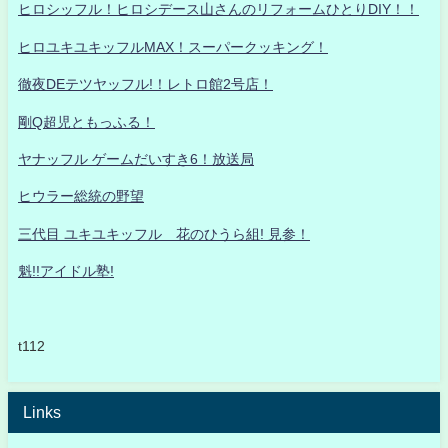
ヒロシッフル！ヒロシデース山さんのリフォームひとりDIY！！
ヒロユキユキッフルMAX！スーパークッキング！
徹夜DEテツヤッフル!！レトロ館2号店！
剛Q超児ともっふる！
ヤナッフル ゲームだいすき6！放送局
ヒウラー総統の野望
三代目 ユキユキッフル 花のひうら組! 見参！
魁!!アイドル塾!
t112
Links