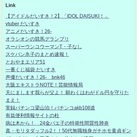
Link
【アイドルだいすき！2】「IDOL DAISUKI！」
vtuber だいすき
アニメだいすき！26-
オラシオンの競馬グランプリ
スーパーウンコウーマンT・子なし
スケバン氷子のまとめ速報！
とおやまエリア51
一番くじ福袋 だいすき
声優だいすき！26- bnk46
大阪エキストラNOTE！芸能情報局
天にまします我らが父よ！ 願わくはわがドル円を守りた
まえ！
実録パチンコ梁山泊！パチンコakb108道
有益便利情報サイトの杜
病は木から！ 24金バエ子の特発性間質性肺炎
真・モリタダッフル2！！50代無職独身ガチホモ童貞ギン