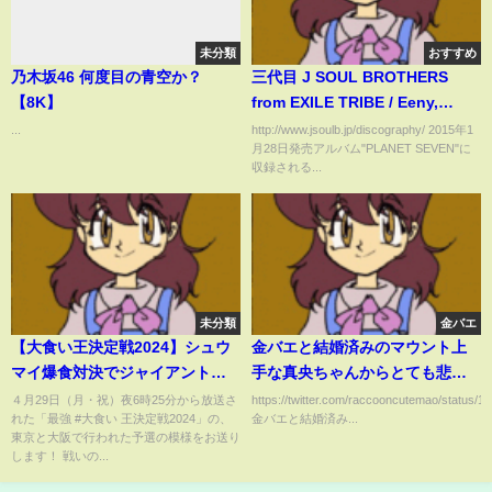
未分類
おすすめ
乃木坂46 何度目の青空か？
三代目 J SOUL BROTHERS
【8K】
from EXILE TRIBE / Eeny,
meeny, miny, moe!
...
http://www.jsoulb.jp/discography/ 2015年1
月28日発売アルバム"PLANET SEVEN"に
収録される...
未分類
金バエ
【大食い王決定戦2024】シュウ
金バエと結婚済みのマウント上
マイ爆食対決でジャイアント白
手な真央ちゃんからとても悲し
田越え記録達成！歴戦の実力者
いお知らせ重大発表！これは悲
４月29日（月・祝）夜6時25分から放送さ
https://twitter.com/raccooncutemao/status
れた「最強 #大食い 王決定戦2024」の、
金バエと結婚済み...
やモデル、芸人などが集まった
しすぎる全米が泣くね！お察し
東京と大阪で行われた予選の模様をお送り
大阪予選を全部見せます【大胃
します！死んだ？50円また落と
します！ 戦いの...
王】【MUKBANG】
した？？汚くて捨てた？