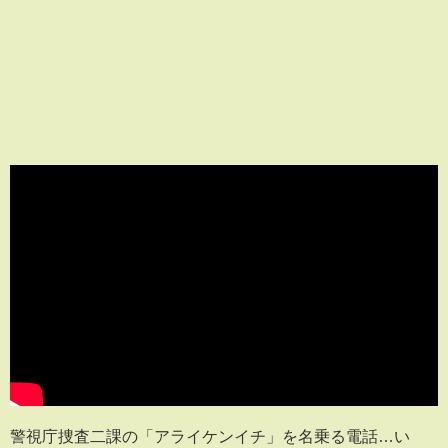
警視庁捜査二課の「アライケンイチ」を名乗る電話…い