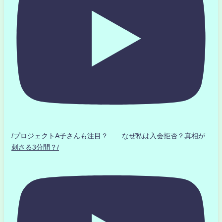
/プロジェクトA子さんも注目？ なぜ私は入会拒否？真相が
刺さる3分間？/