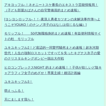
アキヨッフル-！ネオニートスケ番長のエキストラ芸能情報局！
（子ども部屋おばさんの自宅警備員的まとめ速報）
[ヨシヨシロッフル-！！-素浪人勇者カツオンの未解決事件簿へよ
うこそYOUKO！のナンノ洋子のはなしは信じるな編）]
モリッフル！ 50代無職独身的まとめ速報！有益便利情報サイ
トの杜 モリッフル
ユキユキッフル2！ど底辺的一同驚愕騒然まとめ速報！超氷河期
世代！人生の強制ロスカットですべてを失ったキグナス氷子の愛
のクリスタルキングボンビー脱出大作戦
ヒロコンプレックスNIGHT 的まとめ速報！！子供が欲しいど陰キ
ャアラフィフ女子のめざせ！専業主婦！婚活計画編
ユキユキッフル3！
萌えっふる！
天にまします我ら！