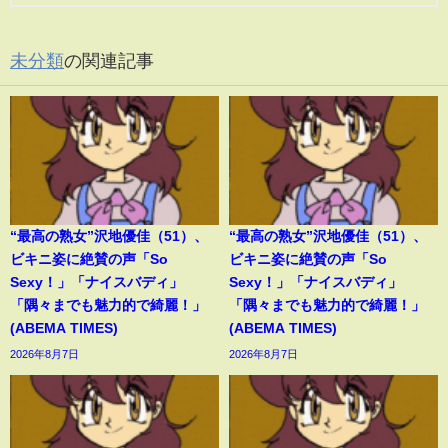
未分類
の関連記事
“最高の熟女”沢地優佳（51）、
“最高の熟女”沢地優佳（51）、
ビキニ姿に絶賛の声「So
ビキニ姿に絶賛の声「So
Sexy！」「ナイスバディ」
Sexy！」「ナイスバディ」
「隅々までも魅力的で綺麗！」
「隅々までも魅力的で綺麗！」
(ABEMA TIMES)
(ABEMA TIMES)
2026年8月7日
2026年8月7日