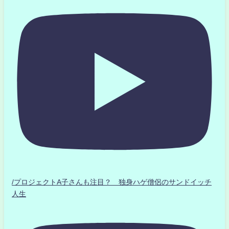
/プロジェクトA子さんも注目？ 独身ハゲ僧侶のサンドイッチ
人生