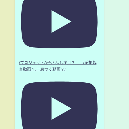
/プロジェクトA子さんも注目？ /感想戯
言動画？.一息つく動画？/