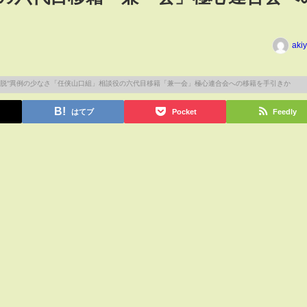
aki
はてブ
Pocket
Feedly