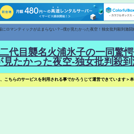
速報にロマンティックが止まらない？--僕が見たかった夜空！独女批判殺到激闘
！--二代目襲名火浦氷子の一同
見たかった夜空-独女批判殺到
、こちらのサービスを利用される事でかろうじて運営できています＞本