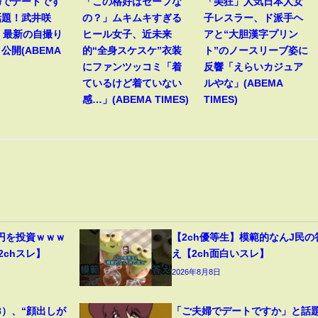
婦でデートです
「この格好はセーフな
「美狂」人気日本人女
話題！武井咲
の？」ムキムキすぎる
子レスラー、ド派手ヘ
、最新の自撮り
ヒール女子、近未来
アと“大胆漢字プリン
公開(ABEMA
的“全身スケスケ”衣装
ト”のノースリーブ姿に
にファンツッコミ「着
反響「えらいカジュア
ているけど着ていない
ルやな」(ABEMA
感…」(ABEMA TIMES)
TIMES)
円を投資ｗｗｗ
【2ch優等生】模範的なんJ民の
2chスレ】
え【2ch面白いスレ】
2026年8月8日
8）、“顔出しが
「ご夫婦でデートですか」と話