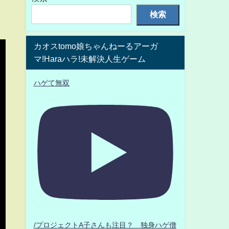
検索
カオスtomo娘ちゃんねーるアーガ
マ!Haraハラ!未解決人生ゲーム
ハゲて無双
/プロジェクトA子さんも注目？ 独身ハゲ僧