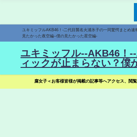
ユキミッフルAKB46！-二代目襲名火浦氷子の一同驚愕まとめ
見たかった夜空編--僕の見たかった星空編-
ユキミッフル--AKB46
ィックが止まらない？僕が
腐女子＜お客様皆様が掲載の記事等へアクセス、閲覧