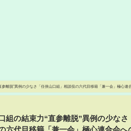
直参離脱”異例の少なさ「任侠山口組」相談役の六代目移籍「兼一会」極心連
口組の結束力“直参離脱”異例の少なさ
の六代目移籍「兼一会」極心連合会へ