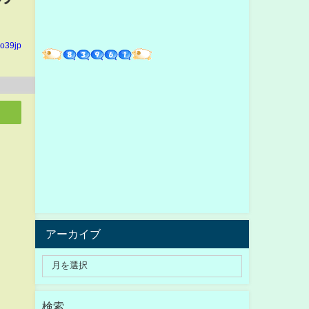
yo39jp
アーカイブ
検索