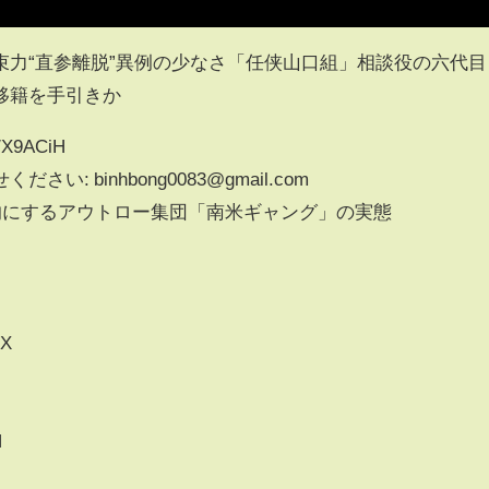
束力“直参離脱”異例の少なさ「任侠山口組」相談役の六代目
移籍を手引きか
/X9ACiH
: binhbong0083@gmail.com
標的にするアウトロー集団「南米ギャング」の実態
zX
N