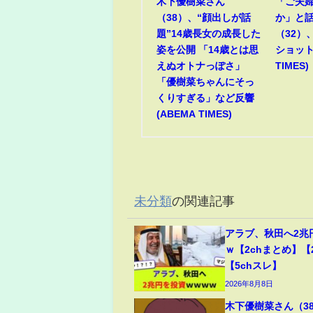
木下優樹菜さん
「ご夫
（38）、“顔出しが話
か」と
題”14歳長女の成長した
（32）
姿を公開 「14歳とは思
ショット
えぬオトナっぽさ」
TIMES)
「優樹菜ちゃんにそっ
くりすぎる」など反響
(ABEMA TIMES)
未分類
の関連記事
アラブ、秋田へ2兆
ｗ【2chまとめ】【
【5chスレ】
2026年8月8日
木下優樹菜さん（3