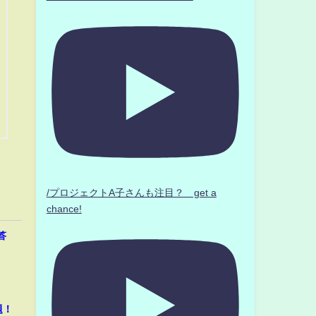
/プロジェクトA子さんも注目？ get a
chance!
答
題！