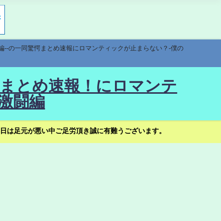
編--の一同驚愕まとめ速報にロマンティックが止まらない？-僕の
驚愕まとめ速報！にロマンテ
激闘編
日は足元が悪い中ご足労頂き誠に有難うございます。