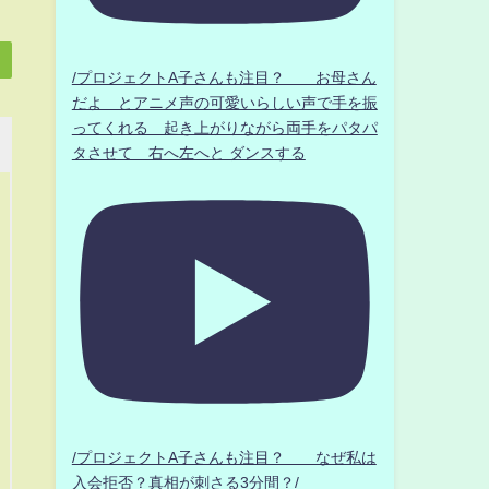
/プロジェクトA子さんも注目？ お母さん
だよ とアニメ声の可愛いらしい声で手を振
ってくれる 起き上がりながら両手をパタパ
タさせて 右へ左へと ダンスする
/プロジェクトA子さんも注目？ なぜ私は
入会拒否？真相が刺さる3分間？/