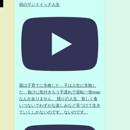
侶のサンドイッチ人生
親は子育てに失敗した」子は人生に失敗し
た。負けに気付きもう手遅れで逆転一発man
なんかありません、 残りの人生、貧しく食
いつないでわずかな楽しみなど見つけて生き
ていくしかないのです。ないのです。