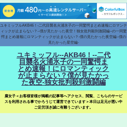
ユキミッフルAKB46！-二代目襲名火浦氷子の一同驚愕まとめ速報にロマンテ
ィックが止まらない？--僕が見たかった夜空！独女批判殺到激闘編--の一同驚
愕まとめ速報にロマンティックが止まらない？-僕の見たかった夜空編--僕の
見たかった星空編-
ユキミッフル--AKB46！--二代
目襲名火浦氷子の一同驚愕ま
とめ速報！にロマンティック
が止まらない？僕が見たかっ
た夜空-独女批判殺到激闘編
腐女子＜お客様皆様が掲載の記事等へアクセス、閲覧、こちらのサービ
スを利用される事でかろうじて運営できています＞本日は足元が悪い中
ご足労頂き誠に有難うございます。