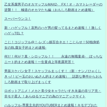
乙女系腐男子のオカマッフルMAX2- FX！オ・カマトレーダーの
逆襲！！ 極道のオカマたち編（おもしろ動画まとめ速報）
スーパーウンコ！
新・ハゲッフル！哀愁のハゲ男の髪ってるまとめ速報！！激しく
ハゲっTEL？
こじ！コジッフル@！-レズっ娘百合ネエ！こじらせ！50独身処
女のBL腐女子的まとめ速報-
何だ！何が？真・シロッフル！！ 永遠の無職童貞- ぼっちな
ニート的まとめ速報！一生童貞上等夜露死苦！
男装スケバン女子！スケッフルまっくす！（新・ナンノひゃくし
きっ!！ビー玉のおいぬさん的まとめ速報） 話題な事件からおも
しろ動画まで取り上げまっくす
ロボットアニメ！メカと美少女キャラだいすき永遠の非リア充・
非モテ星人 ！あらゆるマニアの為のマニアックサイト
ハルッフル-専業主夫的YOUTUBERまとめ速報！キモデブおた