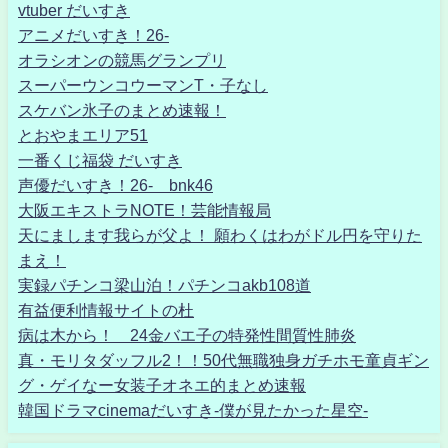
vtuber だいすき
アニメだいすき！26-
オラシオンの競馬グランプリ
スーパーウンコウーマンT・子なし
スケバン氷子のまとめ速報！
とおやまエリア51
一番くじ福袋 だいすき
声優だいすき！26- bnk46
大阪エキストラNOTE！芸能情報局
天にまします我らが父よ！ 願わくはわがドル円を守りた
まえ！
実録パチンコ梁山泊！パチンコakb108道
有益便利情報サイトの杜
病は木から！ 24金バエ子の特発性間質性肺炎
真・モリタダッフル2！！50代無職独身ガチホモ童貞ギン
グ・ゲイなー女装子オネエ的まとめ速報
韓国ドラマcinemaだいすき-僕が見たかった星空-