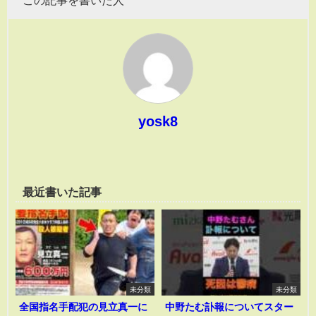
この記事を書いた人
yosk8
最近書いた記事
未分類
未分類
全国指名手配犯の見立真一に
中野たむ訃報についてスター