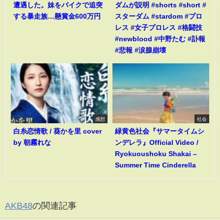
遭遇した。妹をバイクで追突
ダムが説明 #shorts #short #
する暴走族…懸賞金600万円
スターダム #stardom #プロ
レス #女子プロレス #格闘技
#newblood #中野たむ #訃報
#悲報 #涙腺崩壊
感想
社会
白糸恋情歌 / 葵かを里 cover
緑黄色社会『サマータイムシ
by 朝霧れな
ンデレラ』Official Video /
Ryokuoushoku Shakai –
Summer Time Cinderella
AKB48
の関連記事