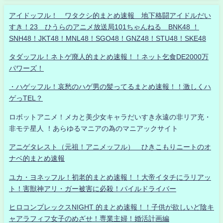
アイドッフル！ ワタクシ的まとめ速報 地下格闘アイドルだい
すき！23 ひうらのアニメ放送局101ちゃんねる BNK48 ！
SNH48！JKT48！MNL48！SGO48！GNZ48！STU48！SKE48
タダッフル！ネトゲ廃人的まとめ速報！！ネット乞食DE2000万
パワーズ！
・ハゲッフル！哀愁のハゲ男の髪ってるまとめ速報！！激しくハ
ゲっTEL？
ロボットアニメ！メカと美少女キャラだいすき永遠の非リア充・
非モテ星人 ！あらゆるマニアの為のマニアックサイト
アニゲタレスト（元祖！アニメッフル） ひきこもりニートのオ
ナベ的まとめ速報
ユカ・ヨネッフル！初老的まとめ速報！！大帝イタチにラリアッ
ト！害獣神アリ・ガー被害に必殺！パイルドライバー
ヒロコンプレックスNIGHT 的まとめ速報！！子供が欲しいど陰キ
ャアラフィフ女子のめざせ！専業主婦！婚活計画編