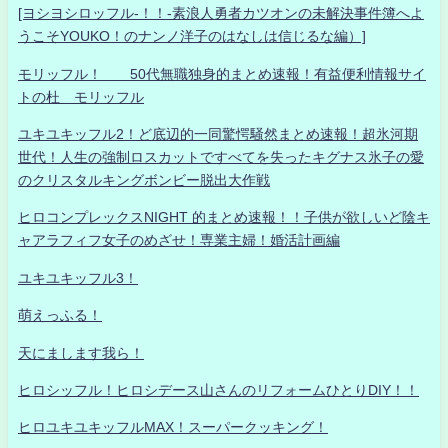
[ヨシヨシロッフル-！！-素浪人勇者カツオンの未解決事件簿へよ
うこそYOUKO！のナンノ洋子のはなしは信じるな編）]
モリッフル！ 50代無職独身的まとめ速報！有益便利情報サイ
トの杜 モリッフル
ユキユキッフル2！ど底辺的一同驚愕騒然まとめ速報！超氷河期
世代！人生の強制ロスカットですべてを失ったキグナス氷子の愛
のクリスタルキングボンビー脱出大作戦
ヒロコンプレックスNIGHT 的まとめ速報！！子供が欲しいど陰キ
ャアラフィフ女子のめざせ！専業主婦！婚活計画編
ユキユキッフル3！
萌えっふる！
天にまします我ら！
ヒロシッフル！ヒロシデース山さんのリフォームひとりDIY！！
ヒロユキユキッフルMAX！スーパークッキング！