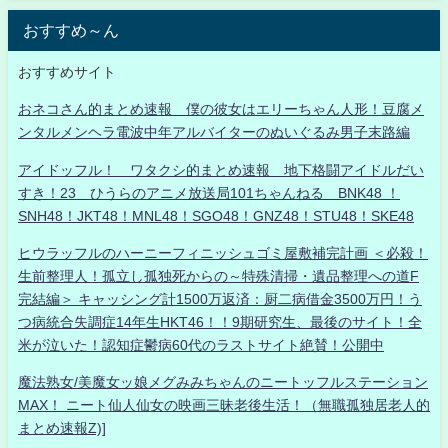
おすすめ～ん
おすすめサイト
おネコさん的まとめ速報 僕の彼女はエリーちゃん人形！豆腐メ
ンタルメンヘラ電波中年アルバイターのぬいぐるみ男子末路編
アイドッフル！ ワタクシ的まとめ速報 地下格闘アイドルだい
すき！23 ひうらのアニメ放送局101ちゃんねる BNK48 ！
SNH48！JKT48！MNL48！SGO48！GNZ48！STU48！SKE48
ヒウラッフルのハーニーフィニッシュゴミ屋敷補完計画 ＜必殺！
生前整理人！孤立し孤独死からの～特殊清掃・遺品整理への道F
完結編＞ キャッシング計1500万返済：厨二病借金3500万円！う
つ病統合失調症14年生HKT46！！9期研究生、最後のサイト！全
米が泣いた！認知症鬱病60代のラストサイト絶賛！公開中
魔法熟女/美魔女ッ娘メグみみちゃんのニートッフルステーション
MAX！ ニート仙人仙女の映画三昧老後生活！（無職孤独居老人的
まとめ速報Z)]