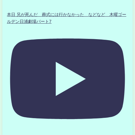
本日 兄が死んだ 葬式には行かなかった などなど 木曜ゴー
ルデン日浦劇場パート7