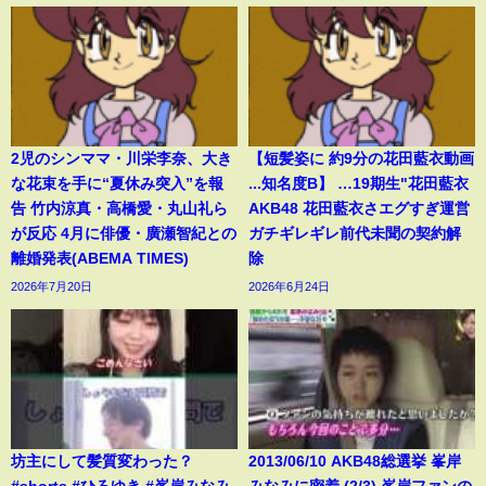
2児のシンママ・川栄李奈、大き
【短髪姿に 約9分の花田藍衣動画
な花束を手に“夏休み突入”を報
...知名度B】 …19期生"花田藍衣
告 竹内涼真・高橋愛・丸山礼ら
AKB48 花田藍衣さエグすぎ運営
が反応 4月に俳優・廣瀬智紀との
ガチギレギレ前代未聞の契約解
離婚発表(ABEMA TIMES)
除
2026年7月20日
2026年6月24日
坊主にして髪質変わった？
2013/06/10 AKB48総選挙 峯岸
#shorts #ひろゆき #峯岸みなみ
みなみに密着 (2/3) 峯岸ファンの