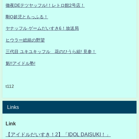
徹夜DEテツヤッフル!！レトロ館2号店！
剛Q超児ともっふる！
ヤナッフル ゲームだいすき6！放送局
ヒウラー総統の野望
三代目 ユキユキッフル 花のひうら組! 見参！
魁!!アイドル塾!
t112
Links
Link
【アイドルだいすき！2】「IDOL DAISUKI！」