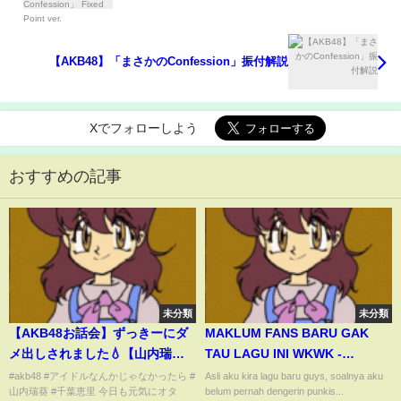
【AKB48】「まさかのConfession」振付解説
Xでフォローしよう
おすすめの記事
未分類
未分類
【AKB48お話会】ずっきーにダ
MAKLUM FANS BARU GAK
メ出しされました💧【山内瑞
TAU LAGU INI WKWK -
葵】
Reaction MV Punkish -
#akb48 #アイドルなんかじゃなかったら #
Asli aku kira lagu baru guys, soalnya aku
山内瑞葵 #千葉恵里 今日も元気にオタ
belum pernah dengerin punkis...
JKT48V