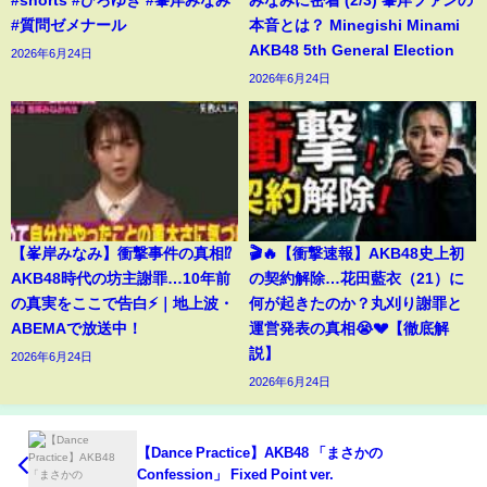
#質問ゼメナール
本音とは？ Minegishi Minami
AKB48 5th General Election
2026年6月24日
2026年6月24日
【峯岸みなみ】衝撃事件の真相⁉️
🎬🔥【衝撃速報】AKB48史上初
AKB48時代の坊主謝罪…10年前
の契約解除…花田藍衣（21）に
の真実をここで告白⚡️｜地上波・
何が起きたのか？丸刈り謝罪と
ABEMAで放送中！
運営発表の真相😭💔【徹底解
説】
2026年6月24日
2026年6月24日
【Dance Practice】AKB48 「まさかの
Confession」 Fixed Point ver.