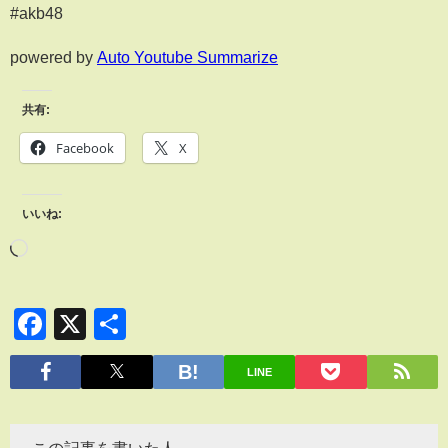
#akb48
powered by
Auto Youtube Summarize
共有:
Facebook
X
いいね:
Facebook
X
共
有
LINE