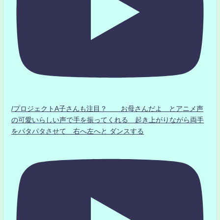
/プロジェクトA子さんも注目？ お母さんだよ とアニメ声
の可愛いらしい声で手を振ってくれる 起き上がりながら両手
をパタパタさせて 右へ左へと ダンスする