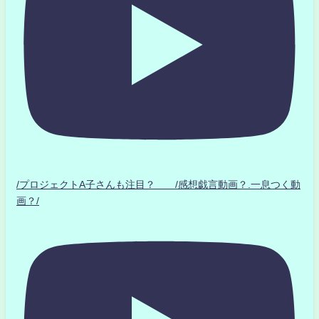
/プロジェクトA子さんも注目？ /感想戯言動画？.一息つく動
画？/