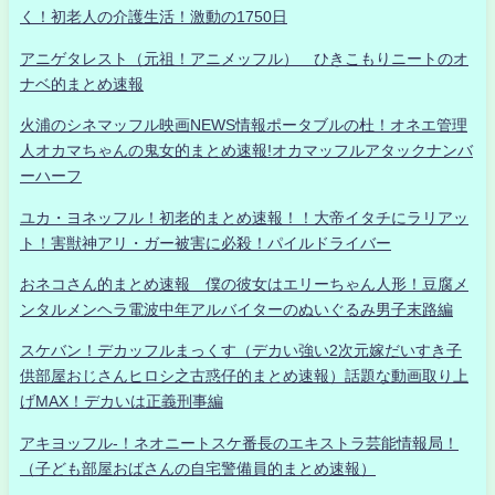
く！初老人の介護生活！激動の1750日
アニゲタレスト（元祖！アニメッフル） ひきこもりニートのオ
ナベ的まとめ速報
火浦のシネマッフル映画NEWS情報ポータブルの杜！オネエ管理
人オカマちゃんの鬼女的まとめ速報!オカマッフルアタックナンバ
ーハーフ
ユカ・ヨネッフル！初老的まとめ速報！！大帝イタチにラリアッ
ト！害獣神アリ・ガー被害に必殺！パイルドライバー
おネコさん的まとめ速報 僕の彼女はエリーちゃん人形！豆腐メ
ンタルメンヘラ電波中年アルバイターのぬいぐるみ男子末路編
スケバン！デカッフルまっくす（デカい強い2次元嫁だいすき子
供部屋おじさんヒロシ之古惑仔的まとめ速報）話題な動画取り上
げMAX！デカいは正義刑事編
アキヨッフル-！ネオニートスケ番長のエキストラ芸能情報局！
（子ども部屋おばさんの自宅警備員的まとめ速報）