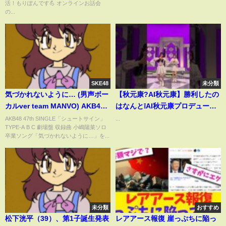
活！もりぽんです💪 オンラインお話会
の...
SKE48
未分類
気づかれないように… (男声ボー
【秋元康?AI秋元康】勝利したの
カルver team MANVO) AKB48
はなんと❕AI秋元康プロデュース
(小嶋陽菜ソロ 卒業ソング)
の『#思い出スクロール』?? #伊
AKB48 47th SINGLE「シュートサイン」
...
TYPE-A B C 劇場盤 収録曲 小嶋陽菜ソロ
藤百花 #倉野尾成美 #AI秋元康
卒業ソング「気づかれないように…」を...
#AKB48_20thYear #AKB48
未分類
おすすめ
松下洸平（39）、第1子誕生発表
レアアース報復 崖っぷちに陥っ