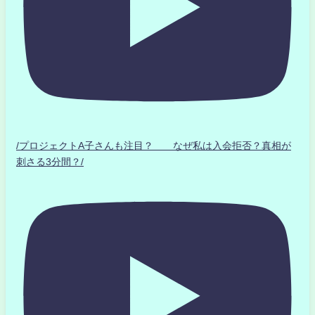
/プロジェクトA子さんも注目？ なぜ私は入会拒否？真相が
刺さる3分間？/