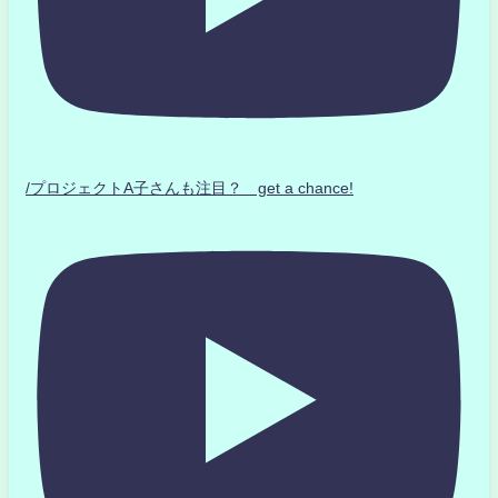
/プロジェクトA子さんも注目？ get a chance!