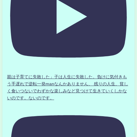
親は子育てに失敗した」子は人生に失敗した。負けに気付きも
う手遅れで逆転一発manなんかありません、 残りの人生、貧し
く食いつないでわずかな楽しみなど見つけて生きていくしかな
いのです。ないのです。