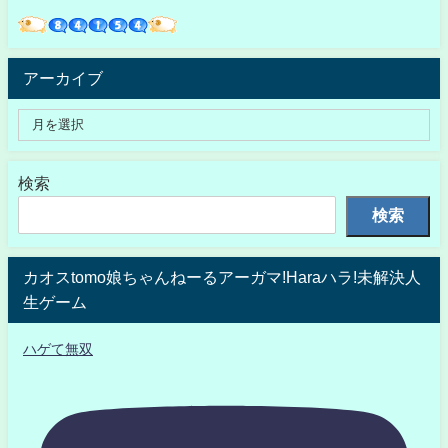
アーカイブ
検索
検索
カオスtomo娘ちゃんねーるアーガマ!Haraハラ!未解決人
生ゲーム
ハゲて無双