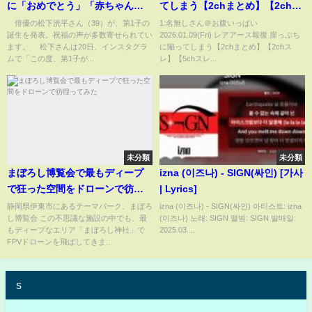
に「おめでとう」「赤ちゃん…
てしまう【2chまとめ】【2chス
かわいいですよね」など祝福の
レ】【5chスレ】
俳優の松下洸平さん（39）が、第1子の
1:名無しさん＠お腹いっぱい
誕生を発表。祝福の声が多数寄せられてい
2026.01.09(Fri) レアアース報復 崖っぷち
声(ABEMA TIMES)
ます。 松下さんは20日、インスタグラ
に陥ってしまう【2chまとめ】【2chス
ムで「この度、第1⼦が...
レ】【5chスレ...
未分類
未分類
まぼろし博覧会で最もディープ
izna (이즈나) - SIGN(싸인) [가사
で狂った空間をドローンで彷徨
| Lyrics]
ってみた
静岡県伊東市にあるテーマパーク、まぼろ
izna (이즈나) - SIGN(싸인) 아티스트: izna
し博覧会 この不思議な施設の中でも、最
(이즈나) 노래: SIGN 앨범: SIGN 발매일:
もディープなエリア「まぼろし神社」で
2025.03....
FPVドローンを飛ばしてきま...
s