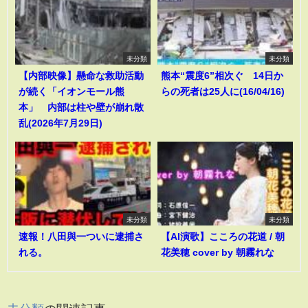
未分類
未分類
【内部映像】懸命な救助活動
熊本“震度6”相次ぐ 14日か
が続く「イオンモール熊
らの死者は25人に(16/04/16)
本」 内部は柱や壁が崩れ散
乱(2026年7月29日)
未分類
未分類
速報！八田與一ついに逮捕さ
【AI演歌】こころの花道 / 朝
れる。
花美穂 cover by 朝霧れな