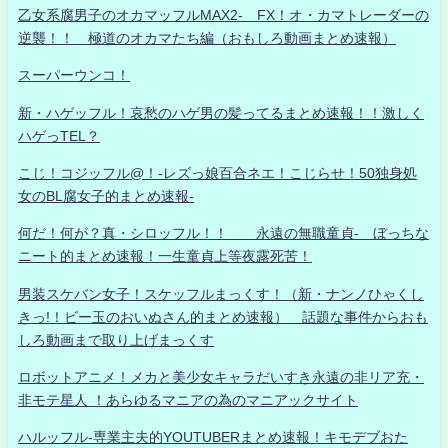
乙女系腐男子のオカマッフルMAX2- FX！オ・カマトレーダーの
逆襲！！ 極道のオカマたち編（おもしろ動画まとめ速報）
スーパーウンコ！
新・ハゲッフル！哀愁のハゲ男の髪ってるまとめ速報！！激しく
ハゲっTEL？
こじ！コジッフル@！-レズっ娘百合ネエ！こじらせ！50独身処
女のBL腐女子的まとめ速報-
何だ！何が？真・シロッフル！！ 永遠の無職童貞- ぼっちな
ニート的まとめ速報！一生童貞上等夜露死苦！
男装スケバン女子！スケッフルまっくす！（新・ナンノひゃくし
きっ!！ビー玉のおいぬさん的まとめ速報） 話題な事件からおも
しろ動画まで取り上げまっくす
ロボットアニメ！メカと美少女キャラだいすき永遠の非リア充・
非モテ星人 ！あらゆるマニアの為のマニアックサイト
ハルッフル-専業主夫的YOUTUBERまとめ速報！キモデブおた