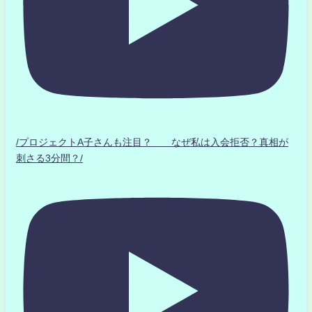
/プロジェクトA子さんも注目？ なぜ私は入会拒否？真相が
刺さる3分間？/