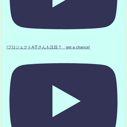
/プロジェクトA子さんも注目？ get a chance!