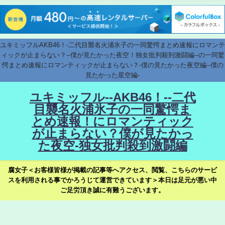
ユキミッフルAKB46！-二代目襲名火浦氷子の一同驚愕まとめ速報にロマンテ
ィックが止まらない？--僕が見たかった夜空！独女批判殺到激闘編--の一同驚
愕まとめ速報にロマンティックが止まらない？-僕の見たかった夜空編--僕の
見たかった星空編-
ユキミッフル--AKB46！--二代
目襲名火浦氷子の一同驚愕ま
とめ速報！にロマンティック
が止まらない？僕が見たかっ
た夜空-独女批判殺到激闘編
腐女子＜お客様皆様が掲載の記事等へアクセス、閲覧、こちらのサービ
スを利用される事でかろうじて運営できています＞本日は足元が悪い中
ご足労頂き誠に有難うございます。