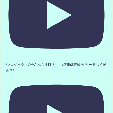
/プロジェクトA子さんも注目？ /感想戯言動画？.一息つく動
画？/