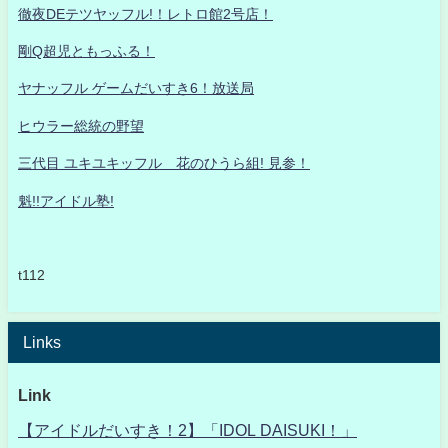
徹夜DEテツヤッフル!！レトロ館2号店！
剛Q超児ともっふる！
ヤナッフル ゲームだいすき6！放送局
ヒウラー総統の野望
三代目 ユキユキッフル 花のひうら組! 見参！
魁!!アイドル塾!
t112
Links
Link
【アイドルだいすき！2】「IDOL DAISUKI！」