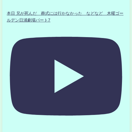
本日 兄が死んだ 葬式には行かなかった などなど 木曜ゴー
ルデン日浦劇場パート7