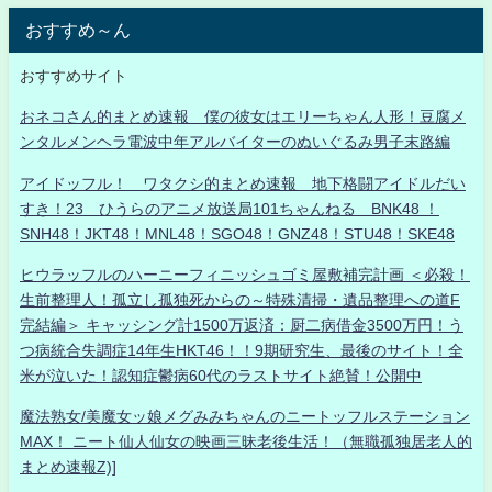
おすすめ～ん
おすすめサイト
おネコさん的まとめ速報 僕の彼女はエリーちゃん人形！豆腐メ
ンタルメンヘラ電波中年アルバイターのぬいぐるみ男子末路編
アイドッフル！ ワタクシ的まとめ速報 地下格闘アイドルだい
すき！23 ひうらのアニメ放送局101ちゃんねる BNK48 ！
SNH48！JKT48！MNL48！SGO48！GNZ48！STU48！SKE48
ヒウラッフルのハーニーフィニッシュゴミ屋敷補完計画 ＜必殺！
生前整理人！孤立し孤独死からの～特殊清掃・遺品整理への道F
完結編＞ キャッシング計1500万返済：厨二病借金3500万円！う
つ病統合失調症14年生HKT46！！9期研究生、最後のサイト！全
米が泣いた！認知症鬱病60代のラストサイト絶賛！公開中
魔法熟女/美魔女ッ娘メグみみちゃんのニートッフルステーション
MAX！ ニート仙人仙女の映画三昧老後生活！（無職孤独居老人的
まとめ速報Z)]