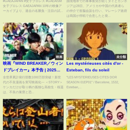
2000年12月17日＠東京・後楽園
表者らが首脳会談を仲介｜
#GAEAJAPAN #女子プロレス #GAEAISM
国境地帯での軍事衝突が続くタイとカンボ
女子プロレス GAEAJAPAN 10年の映像ア
ジアは28日、アメリカや中国の代表者ら
ホール
TBS NEWS DIG
ーカイブより、過去の名勝負・注目の試...
の仲介で首脳会談を行い、マレーシア政府
は両国が停戦で合意したと発...
映画
未分類
映画『WIND BREAKER／ウィン
Les mystérieuses cités d'or -
ドブレイカー』本予告 | 2025年
Esteban, fils du soleil
12月5日（金）公開
全世界累計発行部数1000万部突破！新世
"LES MYSTERIEUSES CITES DOR
代の不良漫画を実写映画化― ＜STORY＞
SEASON 01EP01" / Barcelone, 1532,
ケンカだけが取り柄の孤独な高校生・桜遥
Esteban,...
は、不良の巣窟と恐...