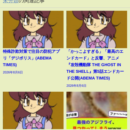
未分類
の関連記事
特殊詐欺対策で注目の防犯アプ
「かっこよすぎる」「最高のエ
リ「デジポリス」(ABEMA
ンドカード」と反響、アニメ
TIMES)
『攻殻機動隊 THE GHOST IN
THE SHELL』第5話エンドカー
2026年8月6日
ド公開(ABEMA TIMES)
2026年8月6日