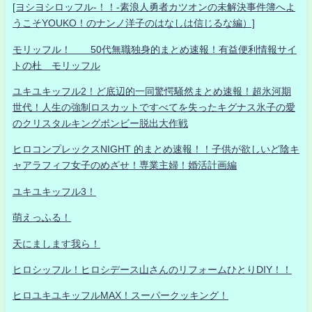
[ヨシヨシロッフル-！！-素浪人勇者カツオンの未解決事件簿へよ
うこそYOUKO！のナンノ洋子のはなしは信じるな編）]
モリッフル！ 50代無職独身的まとめ速報！有益便利情報サイ
トの杜 モリッフル
ユキユキッフル2！ど底辺的一同驚愕騒然まとめ速報！超氷河期
世代！人生の強制ロスカットですべてを失ったキグナス氷子の愛
のクリスタルキングボンビー脱出大作戦
ヒロコンプレックスNIGHT 的まとめ速報！！子供が欲しいど陰キ
ャアラフィフ女子のめざせ！専業主婦！婚活計画編
ユキユキッフル3！
萌えっふる！
天にまします我ら！
ヒロシッフル！ヒロシデース山さんのリフォームひとりDIY！！
ヒロユキユキッフルMAX！スーパークッキング！