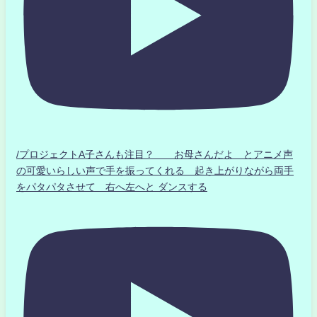
/プロジェクトA子さんも注目？ お母さんだよ とアニメ声
の可愛いらしい声で手を振ってくれる 起き上がりながら両手
をパタパタさせて 右へ左へと ダンスする