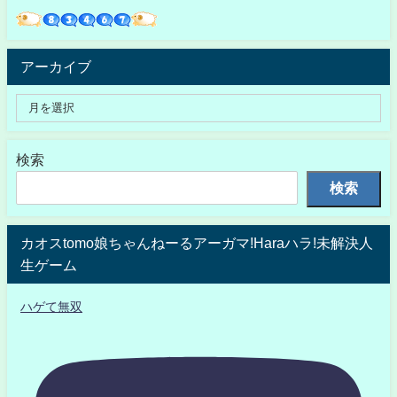
アーカイブ
検索
検索
カオスtomo娘ちゃんねーるアーガマ!Haraハラ!未解決人
生ゲーム
ハゲて無双