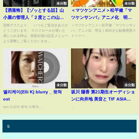
未分類
未分類
【洒落怖】【ゾッとする話】山
＜マツケンアニメ＞松平健「マ
小屋の管理人「２度とこの山に
ツケンサンバ」アニメ化 明る
は登らないほうが良いでしょ
く前向きな勧善懲悪ストーリー
恐怖デスクより いつもご覧頂きありが
＜マツケンアニメ＞松平健「マツケンサン
とうございます。 ※スクロールが遅いと
バ」アニメ化 明るく前向きな勧善懲悪ス
う。２度目はもうないですか
感じられる時は、画面右端の設定メニュー
トーリー...
ら」 【恐怖デスク】
より調整しご覧くださいませ...
未分類
未分類
엘리케이(Elli K) blurry _ 왓쳐
坂川 陽香 第21期生オーディショ
ost
ンに向井地 美音と TIF ASIA
TOUR 2025 in Shanghai 新井
ocn 드라마 왓쳐 수록곡...
...
彩永 久保 姫菜乃 Hiyuka
Sakagawa AKB48
s