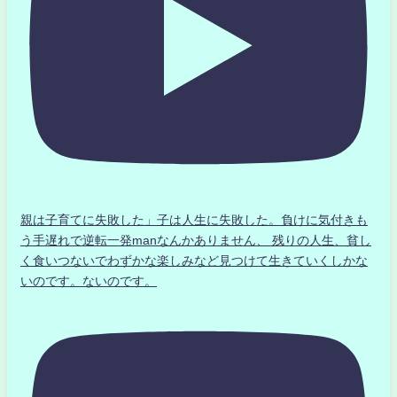
親は子育てに失敗した」子は人生に失敗した。負けに気付きも
う手遅れで逆転一発manなんかありません、 残りの人生、貧し
く食いつないでわずかな楽しみなど見つけて生きていくしかな
いのです。ないのです。