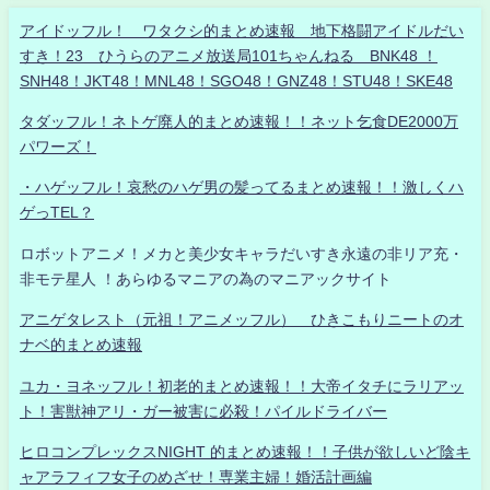
アイドッフル！ ワタクシ的まとめ速報 地下格闘アイドルだい
すき！23 ひうらのアニメ放送局101ちゃんねる BNK48 ！
SNH48！JKT48！MNL48！SGO48！GNZ48！STU48！SKE48
タダッフル！ネトゲ廃人的まとめ速報！！ネット乞食DE2000万
パワーズ！
・ハゲッフル！哀愁のハゲ男の髪ってるまとめ速報！！激しくハ
ゲっTEL？
ロボットアニメ！メカと美少女キャラだいすき永遠の非リア充・
非モテ星人 ！あらゆるマニアの為のマニアックサイト
アニゲタレスト（元祖！アニメッフル） ひきこもりニートのオ
ナベ的まとめ速報
ユカ・ヨネッフル！初老的まとめ速報！！大帝イタチにラリアッ
ト！害獣神アリ・ガー被害に必殺！パイルドライバー
ヒロコンプレックスNIGHT 的まとめ速報！！子供が欲しいど陰キ
ャアラフィフ女子のめざせ！専業主婦！婚活計画編