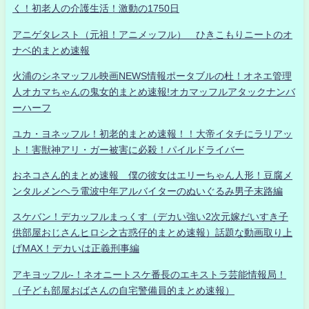
く！初老人の介護生活！激動の1750日
アニゲタレスト（元祖！アニメッフル） ひきこもりニートのオ
ナベ的まとめ速報
火浦のシネマッフル映画NEWS情報ポータブルの杜！オネエ管理
人オカマちゃんの鬼女的まとめ速報!オカマッフルアタックナンバ
ーハーフ
ユカ・ヨネッフル！初老的まとめ速報！！大帝イタチにラリアッ
ト！害獣神アリ・ガー被害に必殺！パイルドライバー
おネコさん的まとめ速報 僕の彼女はエリーちゃん人形！豆腐メ
ンタルメンヘラ電波中年アルバイターのぬいぐるみ男子末路編
スケバン！デカッフルまっくす（デカい強い2次元嫁だいすき子
供部屋おじさんヒロシ之古惑仔的まとめ速報）話題な動画取り上
げMAX！デカいは正義刑事編
アキヨッフル-！ネオニートスケ番長のエキストラ芸能情報局！
（子ども部屋おばさんの自宅警備員的まとめ速報）