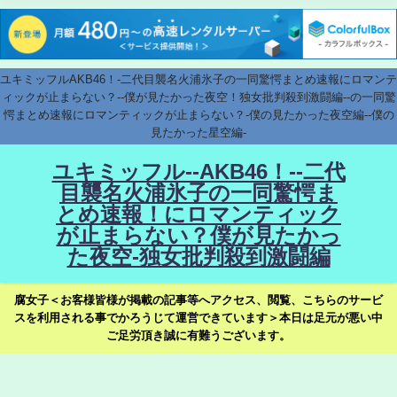
ユキミッフルAKB46！-二代目襲名火浦氷子の一同驚愕まとめ速報にロマンテ
ィックが止まらない？--僕が見たかった夜空！独女批判殺到激闘編--の一同驚
愕まとめ速報にロマンティックが止まらない？-僕の見たかった夜空編--僕の
見たかった星空編-
ユキミッフル--AKB46！--二代
目襲名火浦氷子の一同驚愕ま
とめ速報！にロマンティック
が止まらない？僕が見たかっ
た夜空-独女批判殺到激闘編
腐女子＜お客様皆様が掲載の記事等へアクセス、閲覧、こちらのサービ
スを利用される事でかろうじて運営できています＞本日は足元が悪い中
ご足労頂き誠に有難うございます。