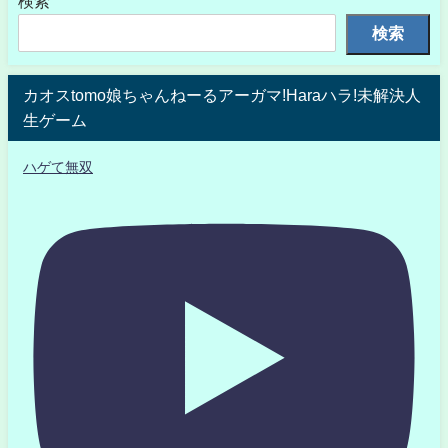
検索
検索
カオスtomo娘ちゃんねーるアーガマ!Haraハラ!未解決人
生ゲーム
ハゲて無双