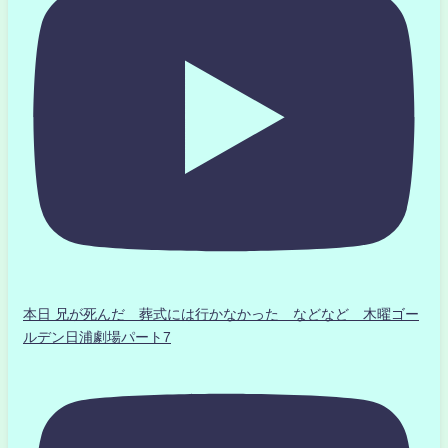
本日 兄が死んだ 葬式には行かなかった などなど 木曜ゴー
ルデン日浦劇場パート7