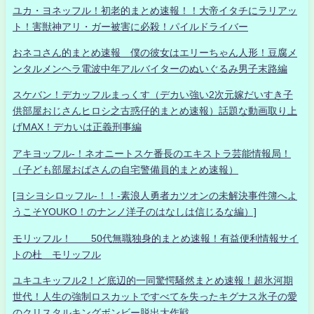
ユカ・ヨネッフル！初老的まとめ速報！！大帝イタチにラリアッ
ト！害獣神アリ・ガー被害に必殺！パイルドライバー
おネコさん的まとめ速報 僕の彼女はエリーちゃん人形！豆腐メ
ンタルメンヘラ電波中年アルバイターのぬいぐるみ男子末路編
スケバン！デカッフルまっくす（デカい強い2次元嫁だいすき子
供部屋おじさんヒロシ之古惑仔的まとめ速報）話題な動画取り上
げMAX！デカいは正義刑事編
アキヨッフル-！ネオニートスケ番長のエキストラ芸能情報局！
（子ども部屋おばさんの自宅警備員的まとめ速報）
[ヨシヨシロッフル-！！-素浪人勇者カツオンの未解決事件簿へよ
うこそYOUKO！のナンノ洋子のはなしは信じるな編）]
モリッフル！ 50代無職独身的まとめ速報！有益便利情報サイ
トの杜 モリッフル
ユキユキッフル2！ど底辺的一同驚愕騒然まとめ速報！超氷河期
世代！人生の強制ロスカットですべてを失ったキグナス氷子の愛
のクリスタルキングボンビー脱出大作戦