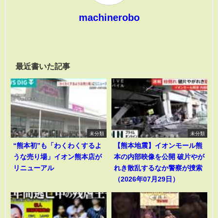
machinerobo
最近書いた記事
未分類
未分類
“熊本初”も「わくわくするよ
【熊本地震】イオンモール熊
うな売り場」イオン熊本店が
本の内部映像を公開 破片やが
リニューアル
れき散乱するなか警察が捜索
（2026年07月29日）