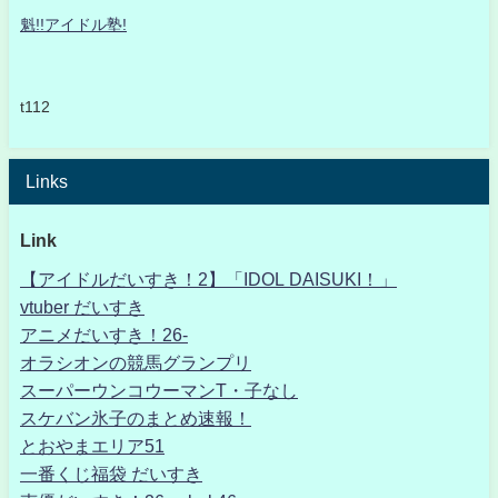
魁!!アイドル塾!
t112
Links
Link
【アイドルだいすき！2】「IDOL DAISUKI！」
vtuber だいすき
アニメだいすき！26-
オラシオンの競馬グランプリ
スーパーウンコウーマンT・子なし
スケバン氷子のまとめ速報！
とおやまエリア51
一番くじ福袋 だいすき