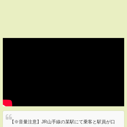
【※音量注意】JR山手線の某駅にて乗客と駅員が口