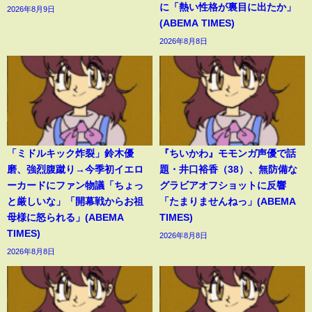
に「熱い性格が裏目に出たか」
2026年8月9日
(ABEMA TIMES)
2026年8月8日
「ミドルキック炸裂」鈴木優
『ちいかわ』モモンガ声優で話
磨、強烈腹蹴り→今季初イエロ
題・井口裕香（38）、無防備な
ーカードにファン物議「ちょっ
グラビアオフショットに反響
と厳しいな」「開幕戦からお祖
「たまりませんねっ」(ABEMA
母様に怒られる」(ABEMA
TIMES)
TIMES)
2026年8月8日
2026年8月8日