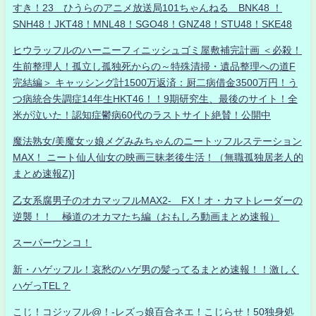
すき！23 ひうらのアニメ放送局101ちゃんねる BNK48 ！
SNH48！JKT48！MNL48！SGO48！GNZ48！STU48！SKE48
ヒウラッフルのハーニーフィニッシュゴミ屋敷補完計画 ＜必殺！
生前整理人！孤立し孤独死からの～特殊清掃・遺品整理への道F
完結編＞ キャッシング計1500万返済：厨二病借金3500万円！う
つ病統合失調症14年生HKT46！！9期研究生、最後のサイト！全
米が泣いた！認知症鬱病60代のラストサイト絶賛！公開中
魔法熟女/美魔女ッ娘メグみみちゃんのニートッフルステーション
MAX！ ニート仙人仙女の映画三昧老後生活！（無職孤独居老人的
まとめ速報Z)]
乙女系腐男子のオカマッフルMAX2- FX！オ・カマトレーダーの
逆襲！！ 極道のオカマたち編（おもしろ動画まとめ速報）
スーパーウンコ！
新・ハゲッフル！哀愁のハゲ男の髪ってるまとめ速報！！激しく
ハゲっTEL？
こじ！コジッフル@！-レズっ娘百合ネエ！こじらせ！50独身処