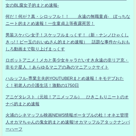
女のBL腐女子的まとめ速報-
何だ！何が？真・シロッフル！！ 永遠の無職童貞- ぼっちな
ニート的まとめ速報！一生童貞上等夜露死苦！
男装スケバン女子！スケッフルまっくす！（新・ナンノひゃくし
きっ!！ビー玉のおいぬさん的まとめ速報） 話題な事件からおも
しろ動画まで取り上げまっくす
ロボットアニメ！メカと美少女キャラだいすき永遠の非リア充・
非モテ星人 ！あらゆるマニアの為のマニアックサイト
ハルッフル-専業主夫的YOUTUBERまとめ速報！キモデブおた
く！初老人の介護生活！激動の1750日
アニゲタレスト（元祖！アニメッフル） ひきこもりニートのオ
ナベ的まとめ速報
火浦のシネマッフル映画NEWS情報ポータブルの杜！オネエ管理
人オカマちゃんの鬼女的まとめ速報!オカマッフルアタックナンバ
ーハーフ