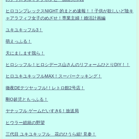
ヒロコンプレックスNIGHT 的まとめ速報！！子供が欲しいど陰キ
ャアラフィフ女子のめざせ！専業主婦！婚活計画編
ユキユキッフル3！
萌えっふる！
天にまします我ら！
ヒロシッフル！ヒロシデース山さんのリフォームひとりDIY！！
ヒロユキユキッフルMAX！スーパークッキング！
徹夜DEテツヤッフル!！レトロ館2号店！
剛Q超児ともっふる！
ヤナッフル ゲームだいすき6！放送局
ヒウラー総統の野望
三代目 ユキユキッフル 花のひうら組! 見参！