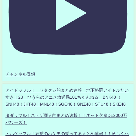
チャンネル登録
アイドッフル！ ワタクシ的まとめ速報 地下格闘アイドルだい
すき！23 ひうらのアニメ放送局101ちゃんねる BNK48 ！
SNH48！JKT48！MNL48！SGO48！GNZ48！STU48！SKE48
タダッフル！ネトゲ廃人的まとめ速報！！ネット乞食DE2000万
パワーズ！
・ハゲッフル！哀愁のハゲ男の髪ってるまとめ速報！！激しくハ