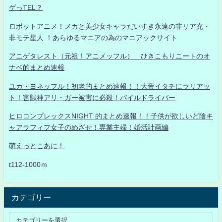
ゲっTEL？
ロボットアニメ！メカと美少女キャラだいすき永遠の非リア充・
非モテ星人 ！あらゆるマニアの為のマニアックサイト
アニゲタレスト（元祖！アニメッフル） ひきこもりニートのオ
ナベ的まとめ速報
ユカ・ヨネッフル！初老的まとめ速報！！大帝イタチにラリアッ
ト！害獣神アリ・ガー被害に必殺！パイルドライバー
ヒロコンプレックスNIGHT 的まとめ速報！！子供が欲しいど陰キ
ャアラフィフ女子のめざせ！専業主婦！婚活計画編
萌えっとこあに！
t112-1000ｍ
カテゴリー