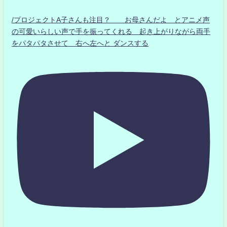
/プロジェクトA子さんも注目？ お母さんだよ とアニメ声
の可愛いらしい声で手を振ってくれる 起き上がりながら両手
をパタパタさせて 右へ左へと ダンスする