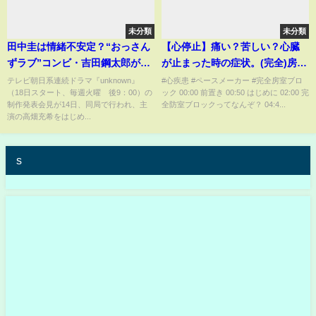
未分類
未分類
田中圭は情緒不安定？“おっさん
【心停止】痛い？苦しい？心臓
ずラブ”コンビ・吉田鋼太郎がジ
が止まった時の症状。(完全)房室
ェスチャーで再現 ドラマ
ブロックの場合
テレビ朝日系連続ドラマ『unknown』
#心疾患 #ペースメーカー #完全房室ブロ
（18日スタート、毎週火曜 後9：00）の
ック 00:00 前置き 00:50 はじめに 02:00 完
『unknown』制作発表記者会見
制作発表会見が14日、同局で行われ、主
全防室ブロックってなんぞ？ 04:4...
演の高畑充希をはじめ...
s