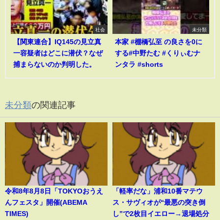
社会
未分類
【関東連合】IQ145の見立真
本家 #棚橋弘至 の良さを0に
一容疑者はどこに潜伏？なぜ
する#中野たむ #くりぃむナ
捕まらないのか判明した。
ンタラ #shorts
未分類
の関連記事
令和8年8月8日「TOKYOおうえ
「軽率だな」浦和10番マテウ
んフェスタ」開催(ABEMA
ス・サヴィオが“最悪の突き倒
TIMES)
し”で2枚目イエロー→退場処分