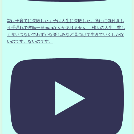
親は子育てに失敗した」子は人生に失敗した。負けに気付きも
う手遅れで逆転一発manなんかありません、 残りの人生、貧し
く食いつないでわずかな楽しみなど見つけて生きていくしかな
いのです。ないのです。