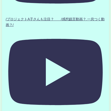
/プロジェクトA子さんも注目？ /感想戯言動画？.一息つく動
画？/