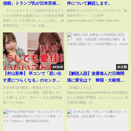
信頼」トランプ氏が日米安保条
件について解説します。
約に不満(2025年3月7日)
アメリカのトランプ大統領が日本はアメ
■星野ロミのプログラミングスクール「漫
リカを防衛する義務はないと日米安全保障
画村を作ろう！」公式HP
条約について不満を示したことに対し、林
https://mmake.net/ ?Twitter https://tw...
官房長官は「アメリカに全幅...
AKB48
未分類
【村山彩希】 卒コンで「思い出
【解説人語】改善進んだ日韓関
す度につらくなる」のセンター
係に変化は？ 韓国・大統領選
に田口愛佳を選んだ理由が尊く
で李在明氏が勝利 新大統領が
2025/05/12の配信 ご視聴ありがとうござ
【本編はこちら】
います！ チャンネル登録・高評価よろし
https://youtu.be/ygcoPUA5Fzw 非常戒厳を
て泣ける 【AKB48】
直面する二つの外交問題とは
くお願いします！ 当チャンネルは動画編
出した韓国の尹錫悦（ユンソンニョル）前
#shorts
集ソフトVrew...
大統領の罷免（ひ...