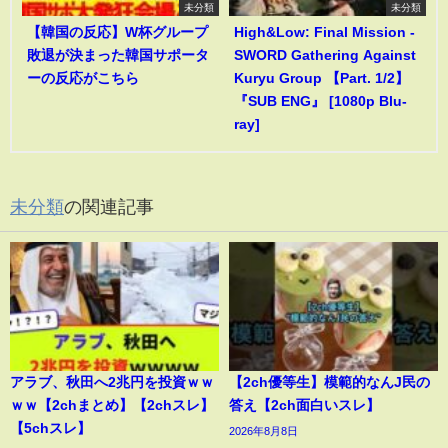
未分類
未分類
【韓国の反応】W杯グループ
High&Low: Final Mission -
敗退が決まった韓国サポータ
SWORD Gathering Against
ーの反応がこちら
Kuryu Group 【Part. 1/2】
『SUB ENG』 [1080p Blu-
ray]
未分類
の関連記事
アラブ、秋田へ2兆円を投資ｗｗ
【2ch優等生】模範的なんJ民の
ｗｗ【2chまとめ】【2chスレ】
答え【2ch面白いスレ】
【5chスレ】
2026年8月8日