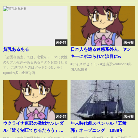
未分類
未分類
貧乳あるある
日本人を煽る迷惑系外人、ヤン
キーにボコられて涙目にw
「恋愛相談室」では、恋愛をテーマに女性
のリアルな声やあるあるネタをお届けしま
#アイスポセイドン #迷惑系youtuber #外
す。 共感できた方はグッド?ボタンを！
国人配信者...
(goodの多い企画は再...
未分類
未分類
ウクライナ東部の激戦地ソレダ
年末時代劇スペシャル「五稜
ル「近く制圧できるだろう」親
郭」オープニング 1988年
ロシア派主張 ショイグ国防相