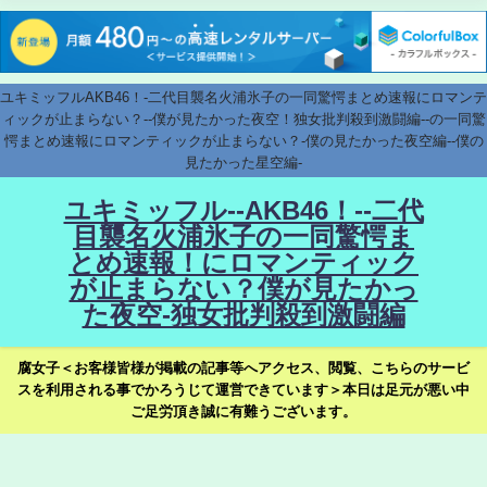
ユキミッフルAKB46！-二代目襲名火浦氷子の一同驚愕まとめ速報にロマンテ
ィックが止まらない？--僕が見たかった夜空！独女批判殺到激闘編--の一同驚
愕まとめ速報にロマンティックが止まらない？-僕の見たかった夜空編--僕の
見たかった星空編-
ユキミッフル--AKB46！--二代
目襲名火浦氷子の一同驚愕ま
とめ速報！にロマンティック
が止まらない？僕が見たかっ
た夜空-独女批判殺到激闘編
腐女子＜お客様皆様が掲載の記事等へアクセス、閲覧、こちらのサービ
スを利用される事でかろうじて運営できています＞本日は足元が悪い中
ご足労頂き誠に有難うございます。