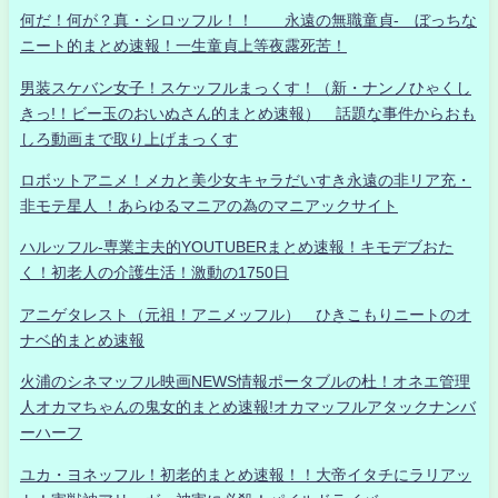
何だ！何が？真・シロッフル！！ 永遠の無職童貞- ぼっちな
ニート的まとめ速報！一生童貞上等夜露死苦！
男装スケバン女子！スケッフルまっくす！（新・ナンノひゃくし
きっ!！ビー玉のおいぬさん的まとめ速報） 話題な事件からおも
しろ動画まで取り上げまっくす
ロボットアニメ！メカと美少女キャラだいすき永遠の非リア充・
非モテ星人 ！あらゆるマニアの為のマニアックサイト
ハルッフル-専業主夫的YOUTUBERまとめ速報！キモデブおた
く！初老人の介護生活！激動の1750日
アニゲタレスト（元祖！アニメッフル） ひきこもりニートのオ
ナベ的まとめ速報
火浦のシネマッフル映画NEWS情報ポータブルの杜！オネエ管理
人オカマちゃんの鬼女的まとめ速報!オカマッフルアタックナンバ
ーハーフ
ユカ・ヨネッフル！初老的まとめ速報！！大帝イタチにラリアッ