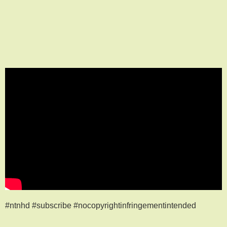
#ntnhd #subscribe #nocopyrightinfringementintended