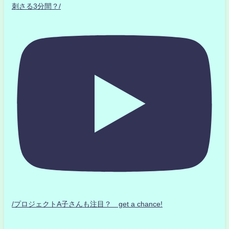
刺さる3分間？/
/プロジェクトA子さんも注目？ get a chance!