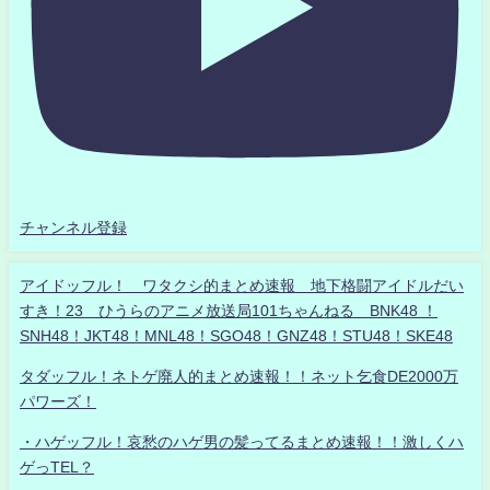
チャンネル登録
アイドッフル！ ワタクシ的まとめ速報 地下格闘アイドルだい
すき！23 ひうらのアニメ放送局101ちゃんねる BNK48 ！
SNH48！JKT48！MNL48！SGO48！GNZ48！STU48！SKE48
タダッフル！ネトゲ廃人的まとめ速報！！ネット乞食DE2000万
パワーズ！
・ハゲッフル！哀愁のハゲ男の髪ってるまとめ速報！！激しくハ
ゲっTEL？