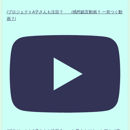
/プロジェクトA子さんも注目？ /感想戯言動画？.一息つく動
画？/