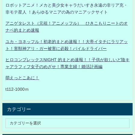
ロボットアニメ！メカと美少女キャラだいすき永遠の非リア充・
非モテ星人 ！あらゆるマニアの為のマニアックサイト
アニゲタレスト（元祖！アニメッフル） ひきこもりニートのオ
ナベ的まとめ速報
ユカ・ヨネッフル！初老的まとめ速報！！大帝イタチにラリアッ
ト！害獣神アリ・ガー被害に必殺！パイルドライバー
ヒロコンプレックスNIGHT 的まとめ速報！！子供が欲しいど陰キ
ャアラフィフ女子のめざせ！専業主婦！婚活計画編
萌えっとこあに！
t112-1000ｍ
カテゴリー