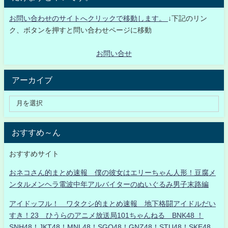
お問い合わせのサイトへクリックで移動します。
↓下記のリン
ク、ボタンを押すと問い合わせページに移動
お問い合せ
アーカイブ
おすすめ～ん
おすすめサイト
おネコさん的まとめ速報 僕の彼女はエリーちゃん人形！豆腐メ
ンタルメンヘラ電波中年アルバイターのぬいぐるみ男子末路編
アイドッフル！ ワタクシ的まとめ速報 地下格闘アイドルだい
すき！23 ひうらのアニメ放送局101ちゃんねる BNK48 ！
SNH48！JKT48！MNL48！SGO48！GNZ48！STU48！SKE48