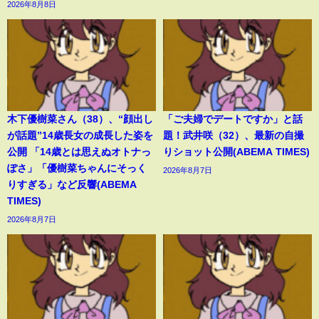
2026年8月8日
木下優樹菜さん（38）、“顔出し
「ご夫婦でデートですか」と話
が話題”14歳長女の成長した姿を
題！武井咲（32）、最新の自撮
公開 「14歳とは思えぬオトナっ
りショット公開(ABEMA TIMES)
ぽさ」「優樹菜ちゃんにそっく
2026年8月7日
りすぎる」など反響(ABEMA
TIMES)
2026年8月7日