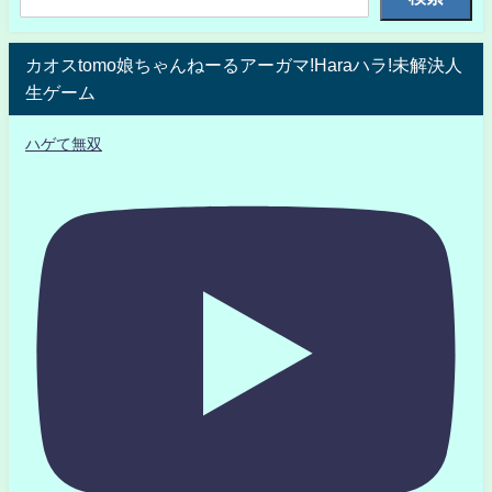
カオスtomo娘ちゃんねーるアーガマ!Haraハラ!未解決人
生ゲーム
ハゲて無双