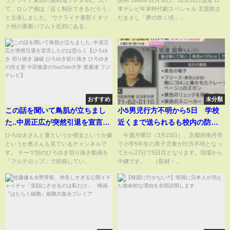
ウクライナ東部の激戦地ソレダルについ
説明 1988年12月30日、12月31日放送 日
て、ロシア側は「近く制圧できるだろう」
本テレビ年末時代劇スペシャル 主題歌さ
「核戦力3本柱の開発続ける」｜
と主張しました。 ウクライナ東部ドネツ
だまさし「夢の吹く頃」...
TBS NEWS DIG
ク州の要衝バフムト近郊にある...
おすすめ
未分類
この話を聞いて鳥肌が立ちまし
小5男児行方不明から5日 学校
た..中居正広が突然引退を宣言し
近くまで送られるも校内の防犯
たのは恐らく【ひろゆき 切り抜
カメラに姿なし「連絡遅れたの
ひろゆきさんと妻というか彼女というか嫁
今週月曜日（3月23日）、京都府南丹市
というか奥さんも見ているチャンネルで
で小学5年生の男子児童が行方不明となっ
き 論破 ひろゆき切り抜き ひろゆ
は不手際」
す。 テーマ別のひろゆき切り抜き動画を
てから27日で5日目となります。現場から
きの控え室 中田敦彦のYouTube
「フルテロップ」で投稿してい...
中継です。 （取材・...
大学 渡邊渚 フジテレビ】