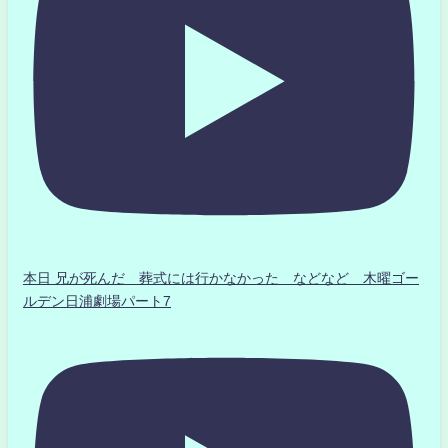
本日 兄が死んだ 葬式には行かなかった などなど 木曜ゴー
ルデン日浦劇場パート7