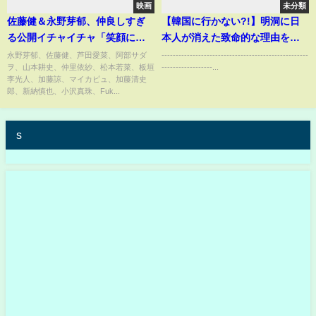
映画
未分類
佐藤健＆永野芽郁、仲良しすぎ
【韓国に行かない?!】明洞に日
る公開イチャイチャ「笑顔にさ
本人が消えた致命的な理由を全
せるのは私だけ」 映画『はた
部説明します
永野芽郁、佐藤健、芦田愛菜、阿部サダ
----------------------------------------------------
ヲ、山本耕史、仲里依紗、松本若菜、板垣
------------------...
らく細胞』細胞大集合プレミア
李光人、加藤諒、マイカピュ、加藤清史
郎、新納慎也、小沢真珠、Fuk...
s