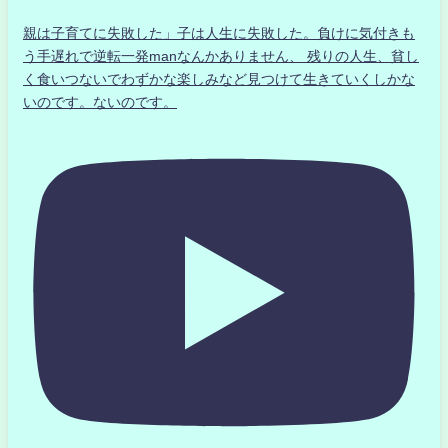
親は子育てに失敗した」子は人生に失敗した。負けに気付きも
う手遅れで逆転一発manなんかありません、 残りの人生、貧し
く食いつないでわずかな楽しみなど見つけて生きていくしかな
いのです。ないのです。