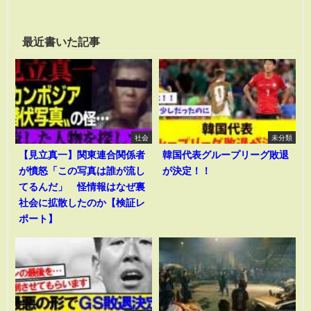
最近書いた記事
社会
未分類
【見立真一】関東連合関係者
韓国代表グループリーグ敗退
が憤怒「この写真は誰が流し
が決定！！
てるんだ」 怪情報はなぜ裏
社会に拡散したのか【検証レ
ポート】