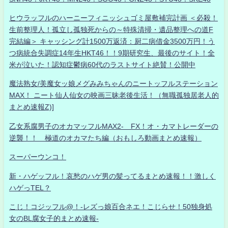
ヒウラッフルのハーニーフィニッシュゴミ屋敷補完計画 ＜必殺！
生前整理人！孤立し孤独死からの～特殊清掃・遺品整理への道F
完結編＞ キャッシング計1500万返済：厨二病借金3500万円！う
つ病統合失調症14年生HKT46！！9期研究生、最後のサイト！全
米が泣いた！認知症鬱病60代のラストサイト絶賛！公開中
魔法熟女/美魔女ッ娘メグみみちゃんのニートッフルステーション
MAX！ ニート仙人仙女の映画三昧老後生活！（無職孤独居老人的
まとめ速報Z)]
乙女系腐男子のオカマッフルMAX2- FX！オ・カマトレーダーの
逆襲！！ 極道のオカマたち編（おもしろ動画まとめ速報）
スーパーウンコ！
新・ハゲッフル！哀愁のハゲ男の髪ってるまとめ速報！！激しく
ハゲっTEL？
こじ！コジッフル@！-レズっ娘百合ネエ！こじらせ！50独身処
女のBL腐女子的まとめ速報-