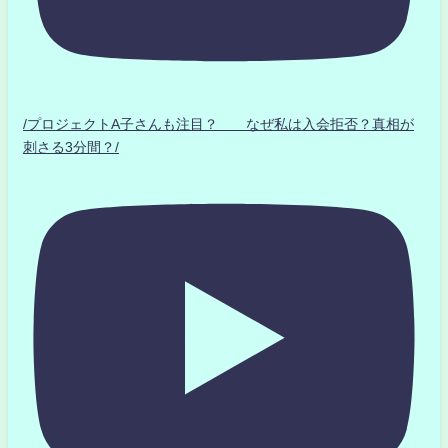
/プロジェクトA子さんも注目？ なぜ私は入会拒否？真相が
刺さる3分間？/