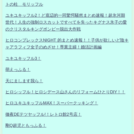
トの杜 モリッフル
ユキユキッフル2！ど底辺的一同驚愕騒然まとめ速報！超氷河期
世代！人生の強制ロスカットですべてを失ったキグナス氷子の愛
のクリスタルキングボンビー脱出大作戦
ヒロコンプレックスNIGHT 的まとめ速報！！子供が欲しいど陰キ
ャアラフィフ女子のめざせ！専業主婦！婚活計画編
ユキユキッフル3！
萌えっふる！
天にまします我ら！
ヒロシッフル！ヒロシデース山さんのリフォームひとりDIY！！
ヒロユキユキッフルMAX！スーパークッキング！
徹夜DEテツヤッフル!！レトロ館2号店！
剛Q超児ともっふる！