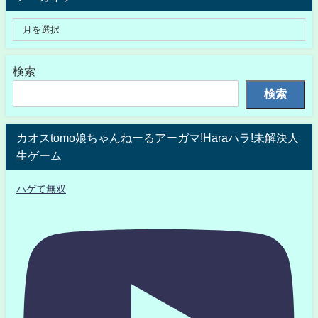
検索
検索
カオスtomo娘ちゃんねーるアーガマ!Haraハラ!未解決人
生ゲーム
ハゲて無双