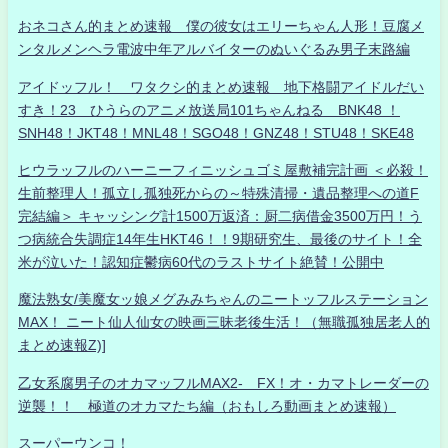
おネコさん的まとめ速報 僕の彼女はエリーちゃん人形！豆腐メ
ンタルメンヘラ電波中年アルバイターのぬいぐるみ男子末路編
アイドッフル！ ワタクシ的まとめ速報 地下格闘アイドルだい
すき！23 ひうらのアニメ放送局101ちゃんねる BNK48 ！
SNH48！JKT48！MNL48！SGO48！GNZ48！STU48！SKE48
ヒウラッフルのハーニーフィニッシュゴミ屋敷補完計画 ＜必殺！
生前整理人！孤立し孤独死からの～特殊清掃・遺品整理への道F
完結編＞ キャッシング計1500万返済：厨二病借金3500万円！う
つ病統合失調症14年生HKT46！！9期研究生、最後のサイト！全
米が泣いた！認知症鬱病60代のラストサイト絶賛！公開中
魔法熟女/美魔女ッ娘メグみみちゃんのニートッフルステーション
MAX！ ニート仙人仙女の映画三昧老後生活！（無職孤独居老人的
まとめ速報Z)]
乙女系腐男子のオカマッフルMAX2- FX！オ・カマトレーダーの
逆襲！！ 極道のオカマたち編（おもしろ動画まとめ速報）
スーパーウンコ！