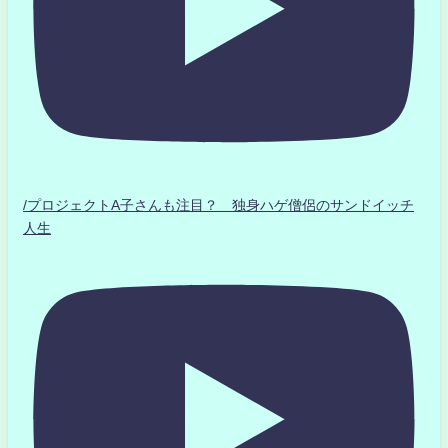
/プロジェクトA子さんも注目？ 独身ハゲ僧侶のサンドイッチ
人生