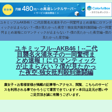
ユキミッフルAKB46！-二代目襲名火浦氷子の一同驚愕まとめ速報にロマンテ
ィックが止まらない？--僕が見たかった夜空！独女批判殺到激闘編--の一同驚
愕まとめ速報にロマンティックが止まらない？-僕の見たかった夜空編--僕の
見たかった星空編-
ユキミッフル--AKB46！--二代
目襲名火浦氷子の一同驚愕ま
とめ速報！にロマンティック
が止まらない？僕が見たかっ
た夜空-独女批判殺到激闘編
腐女子＜お客様皆様が掲載の記事等へアクセス、閲覧、こちらのサービ
スを利用される事でかろうじて運営できています＞本日は足元が悪い中
ご足労頂き誠に有難うございます。