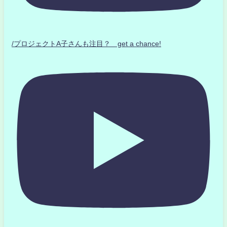
/プロジェクトA子さんも注目？ get a chance!