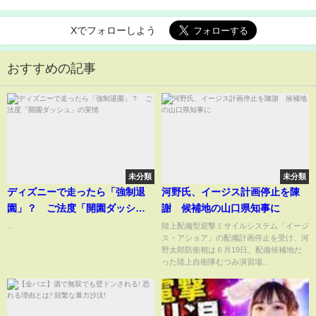
Xでフォローしよう
おすすめの記事
未分類
未分類
ディズニーで走ったら「強制退
河野氏、イージス計画停止を陳
園」？ ご法度「開園ダッシ
謝 候補地の山口県知事に
ュ」の実情
...
陸上配備型迎撃ミサイルシステム「イージ
ス・アショア」の配備計画停止を受け、河
野太郎防衛相は６月19日、配備候補地だ
った陸上自衛隊むつみ演習場...