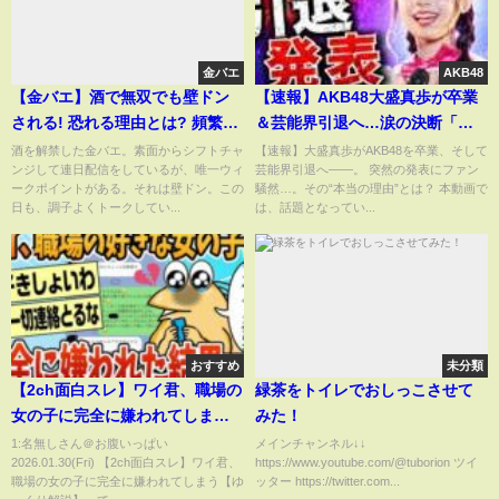
金バエ
AKB48
【金バエ】酒で無双でも壁ドン
【速報】AKB48大盛真歩が卒業
される! 恐れる理由とは? 頻繁な
＆芸能界引退へ…涙の決断「悔
暴力沙汰!
いなくやりきった」理由とは？6
酒を解禁した金バエ。素面からシフトチャ
【速報】大盛真歩がAKB48を卒業、そして
ンジして連日配信をしているが、唯一ウィ
芸能界引退へ——。 突然の発表にファン
月30日ラスト公演#AKB48#大盛
ークポイントがある。それは壁ドン。この
騒然…。その“本当の理由”とは？ 本動画で
真歩#卒業発表#芸能界引退
日も、調子よくトークしてい...
は、話題となってい...
おすすめ
未分類
【2ch面白スレ】ワイ君、職場の
緑茶をトイレでおしっこさせて
女の子に完全に嫌われてしまう
みた！
【ゆっくり解説】
1:名無しさん＠お腹いっぱい
メインチャンネル↓↓
2026.01.30(Fri) 【2ch面白スレ】ワイ君、
https://www.youtube.com/@tuborion ツイ
職場の女の子に完全に嫌われてしまう【ゆ
ッター https://twitter.com...