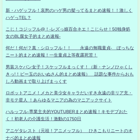
新・ハゲッフル！哀愁のハゲ男の髪ってるまとめ速報！！激しく
ハゲっTEL？
こじ！コジッフル@！-レズっ娘百合ネエ！こじらせ！50独身処
女のBL腐女子的まとめ速報-
何だ！何が？真・シロッフル！！ 永遠の無職童貞- ぼっちな
ニート的まとめ速報！一生童貞上等夜露死苦！
男装スケバン女子！スケッフルまっくす！（新・ナンノひゃくし
きっ!！ビー玉のおいぬさん的まとめ速報） 話題な事件からおも
しろ動画まで取り上げまっくす
ロボットアニメ！メカと美少女キャラだいすき永遠の非リア充・
非モテ星人 ！あらゆるマニアの為のマニアックサイト
ハルッフル-専業主夫的YOUTUBERまとめ速報！キモデブおた
く！初老人の介護生活！激動の1750日
アニゲタレスト（元祖！アニメッフル） ひきこもりニートのオ
ナベ的まとめ速報