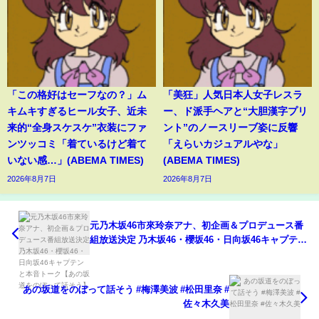
「この格好はセーフなの？」ム
「美狂」人気日本人女子レスラ
キムキすぎるヒール女子、近未
ー、ド派手ヘアと“大胆漢字プリ
来的“全身スケスケ”衣装にファ
ント”のノースリーブ姿に反響
ンツッコミ「着ているけど着て
「えらいカジュアルやな」
いない感…」(ABEMA TIMES)
(ABEMA TIMES)
2026年8月7日
2026年8月7日
元乃木坂46市來玲奈アナ、初企画＆プロデュース番
組放送決定 乃木坂46・櫻坂46・日向坂46キャプテン
と本音トーク【あの坂道をのぼって話そう】
あの坂道をのぼって話そう #梅澤美波 #松田里奈 #
佐々木久美