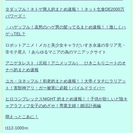
タダッフル！ネトゲ廃人的まとめ速報！！ネット乞食DE2000万
パワーズ！
・ハゲッフル！哀愁のハゲ男の髪ってるまとめ速報！！激しくハ
ゲっTEL？
ロボットアニメ！メカと美少女キャラだいすき永遠の非リア充・
非モテ星人 ！あらゆるマニアの為のマニアックサイト
アニゲタレスト（元祖！アニメッフル） ひきこもりニートのオ
ナベ的まとめ速報
ユカ・ヨネッフル！初老的まとめ速報！！大帝イタチにラリアッ
ト！害獣神アリ・ガー被害に必殺！パイルドライバー
ヒロコンプレックスNIGHT 的まとめ速報！！子供が欲しいど陰キ
ャアラフィフ女子のめざせ！専業主婦！婚活計画編
萌えっとこあに！
t112-1000ｍ