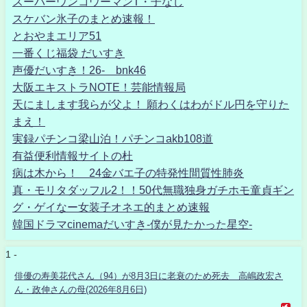
スーパーウンコウーマンT・子なし
スケバン氷子のまとめ速報！
とおやまエリア51
一番くじ福袋 だいすき
声優だいすき！26- bnk46
大阪エキストラNOTE！芸能情報局
天にまします我らが父よ！ 願わくはわがドル円を守りた
まえ！
実録パチンコ梁山泊！パチンコakb108道
有益便利情報サイトの杜
病は木から！ 24金バエ子の特発性間質性肺炎
真・モリタダッフル2！！50代無職独身ガチホモ童貞ギン
グ・ゲイなー女装子オネエ的まとめ速報
韓国ドラマcinemaだいすき-僕が見たかった星空-
1 -
俳優の寿美花代さん（94）が8月3日に老衰のため死去 高嶋政宏さ
ん・政伸さんの母(2026年8月6日)