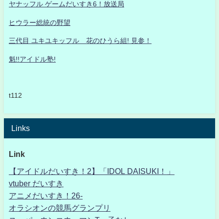
ヤナッフル ゲームだいすき6！放送局
ヒウラー総統の野望
三代目 ユキユキッフル 花のひうら組! 見参！
魁!!アイドル塾!
t112
Links
Link
【アイドルだいすき！2】「IDOL DAISUKI！」
vtuber だいすき
アニメだいすき！26-
オラシオンの競馬グランプリ