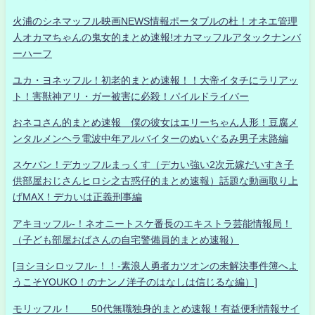
火浦のシネマッフル映画NEWS情報ポータブルの杜！オネエ管理
人オカマちゃんの鬼女的まとめ速報!オカマッフルアタックナンバ
ーハーフ
ユカ・ヨネッフル！初老的まとめ速報！！大帝イタチにラリアッ
ト！害獣神アリ・ガー被害に必殺！パイルドライバー
おネコさん的まとめ速報 僕の彼女はエリーちゃん人形！豆腐メ
ンタルメンヘラ電波中年アルバイターのぬいぐるみ男子末路編
スケバン！デカッフルまっくす（デカい強い2次元嫁だいすき子
供部屋おじさんヒロシ之古惑仔的まとめ速報）話題な動画取り上
げMAX！デカいは正義刑事編
アキヨッフル-！ネオニートスケ番長のエキストラ芸能情報局！
（子ども部屋おばさんの自宅警備員的まとめ速報）
[ヨシヨシロッフル-！！-素浪人勇者カツオンの未解決事件簿へよ
うこそYOUKO！のナンノ洋子のはなしは信じるな編）]
モリッフル！ 50代無職独身的まとめ速報！有益便利情報サイ