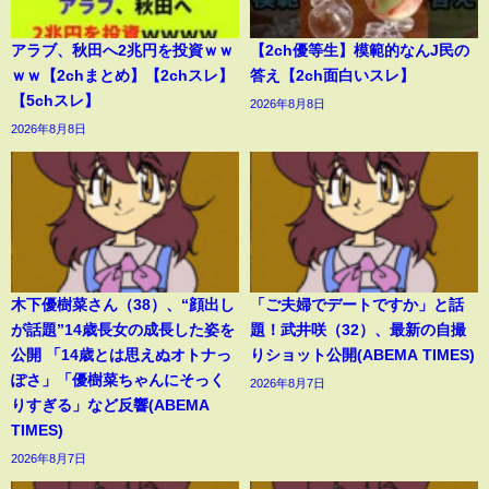
アラブ、秋田へ2兆円を投資ｗｗ
【2ch優等生】模範的なんJ民の
ｗｗ【2chまとめ】【2chスレ】
答え【2ch面白いスレ】
【5chスレ】
2026年8月8日
2026年8月8日
木下優樹菜さん（38）、“顔出し
「ご夫婦でデートですか」と話
が話題”14歳長女の成長した姿を
題！武井咲（32）、最新の自撮
公開 「14歳とは思えぬオトナっ
りショット公開(ABEMA TIMES)
ぽさ」「優樹菜ちゃんにそっく
2026年8月7日
りすぎる」など反響(ABEMA
TIMES)
2026年8月7日