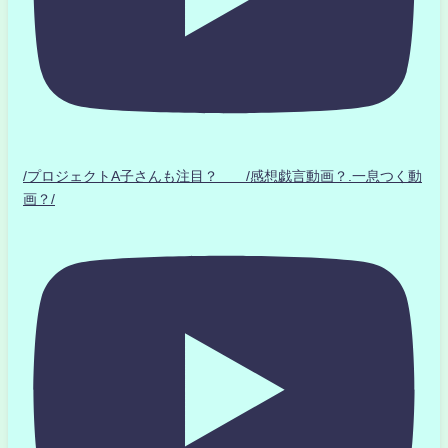
/プロジェクトA子さんも注目？ /感想戯言動画？.一息つく動
画？/