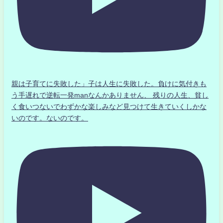
親は子育てに失敗した」子は人生に失敗した。負けに気付きも
う手遅れで逆転一発manなんかありません、 残りの人生、貧し
く食いつないでわずかな楽しみなど見つけて生きていくしかな
いのです。ないのです。