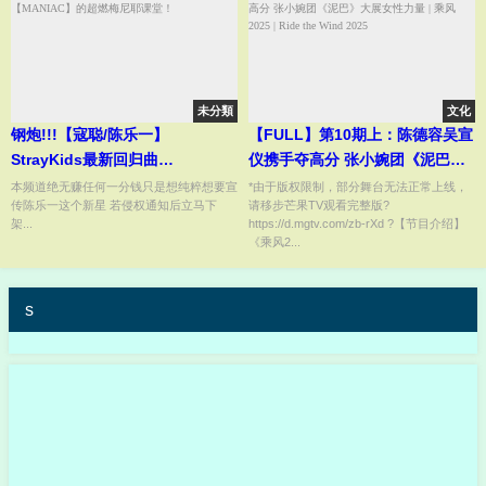
未分類
文化
钢炮!!!【寇聪/陈乐一】
【FULL】第10期上：陈德容吴宣
StrayKids最新回归曲
仪携手夺高分 张小婉团《泥巴》
【MANIAC】的超燃梅尼耶课
大展女性力量 | 乘风2025 | Ride
本频道绝无赚任何一分钱只是想纯粹想要宣
*由于版权限制，部分舞台无法正常上线，
传陈乐一这个新星 若侵权通知后立马下
请移步芒果TV观看完整版?
堂！
the Wind 2025
架...
https://d.mgtv.com/zb-rXd ?【节目介绍】
《乘风2...
s