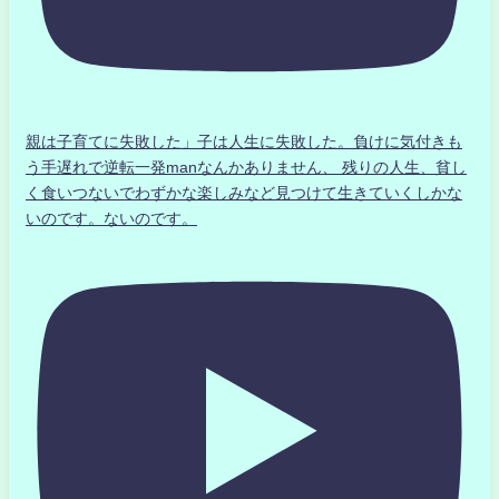
親は子育てに失敗した」子は人生に失敗した。負けに気付きも
う手遅れで逆転一発manなんかありません、 残りの人生、貧し
く食いつないでわずかな楽しみなど見つけて生きていくしかな
いのです。ないのです。