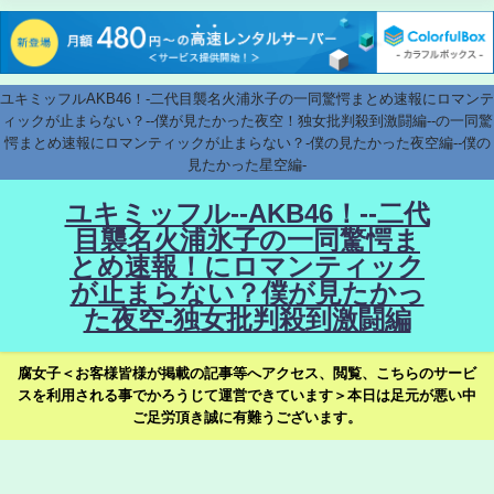
ユキミッフルAKB46！-二代目襲名火浦氷子の一同驚愕まとめ速報にロマンテ
ィックが止まらない？--僕が見たかった夜空！独女批判殺到激闘編--の一同驚
愕まとめ速報にロマンティックが止まらない？-僕の見たかった夜空編--僕の
見たかった星空編-
ユキミッフル--AKB46！--二代
目襲名火浦氷子の一同驚愕ま
とめ速報！にロマンティック
が止まらない？僕が見たかっ
た夜空-独女批判殺到激闘編
腐女子＜お客様皆様が掲載の記事等へアクセス、閲覧、こちらのサービ
スを利用される事でかろうじて運営できています＞本日は足元が悪い中
ご足労頂き誠に有難うございます。