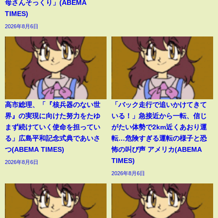
母さんそっくり」(ABEMA
TIMES)
2026年8月6日
高市総理、「『核兵器のない世
「バック走行で追いかけてきて
界』の実現に向けた努力をたゆ
いる！」急接近から一転、信じ
まず続けていく使命を担ってい
がたい体勢で2km近くあおり運
る」広島平和記念式典であいさ
転…危険すぎる運転の様子と恐
つ(ABEMA TIMES)
怖の叫び声 アメリカ(ABEMA
TIMES)
2026年8月6日
2026年8月6日