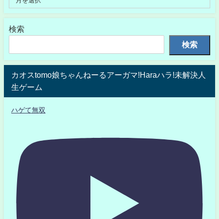
検索
検索
カオスtomo娘ちゃんねーるアーガマ!Haraハラ!未解決人
生ゲーム
ハゲて無双