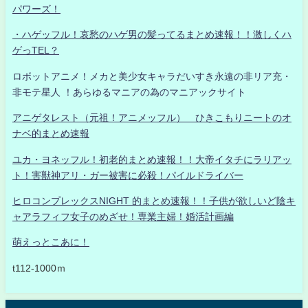
パワーズ！
・ハゲッフル！哀愁のハゲ男の髪ってるまとめ速報！！激しくハ
ゲっTEL？
ロボットアニメ！メカと美少女キャラだいすき永遠の非リア充・
非モテ星人 ！あらゆるマニアの為のマニアックサイト
アニゲタレスト（元祖！アニメッフル） ひきこもりニートのオ
ナベ的まとめ速報
ユカ・ヨネッフル！初老的まとめ速報！！大帝イタチにラリアッ
ト！害獣神アリ・ガー被害に必殺！パイルドライバー
ヒロコンプレックスNIGHT 的まとめ速報！！子供が欲しいど陰キ
ャアラフィフ女子のめざせ！専業主婦！婚活計画編
萌えっとこあに！
t112-1000ｍ