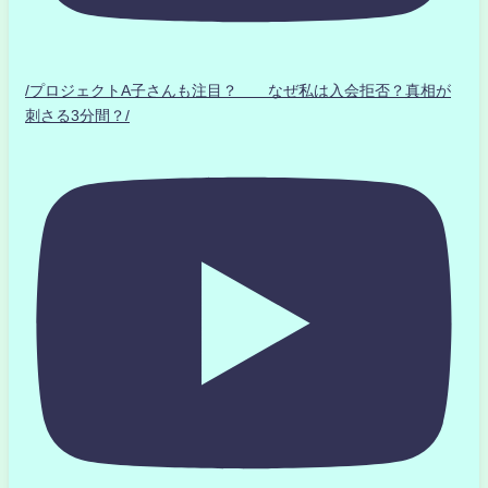
/プロジェクトA子さんも注目？ なぜ私は入会拒否？真相が
刺さる3分間？/