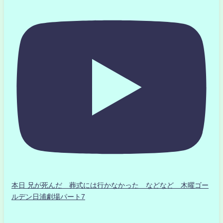
本日 兄が死んだ 葬式には行かなかった などなど 木曜ゴー
ルデン日浦劇場パート7