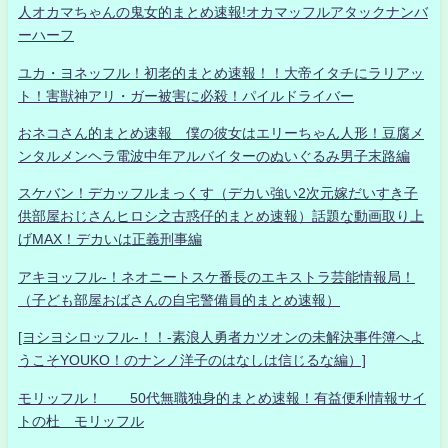
人オカマちゃんの鬼女的まとめ速報!オカマッフルアタックナンバ
ーハーフ
ユカ・ヨネッフル！初老的まとめ速報！！大帝イタチにラリアッ
ト！害獣神アリ・ガー被害に必殺！パイルドライバー
おネコさん的まとめ速報 僕の彼女はエリーちゃん人形！豆腐メ
ンタルメンヘラ電波中年アルバイターのぬいぐるみ男子末路編
スケバン！デカッフルまっくす（デカい強い2次元嫁だいすき子
供部屋おじさんヒロシ之古惑仔的まとめ速報）話題な動画取り上
げMAX！デカいは正義刑事編
アキヨッフル-！ネオニートスケ番長のエキストラ芸能情報局！
（子ども部屋おばさんの自宅警備員的まとめ速報）
[ヨシヨシロッフル-！！-素浪人勇者カツオンの未解決事件簿へよ
うこそYOUKO！のナンノ洋子のはなしは信じるな編）]
モリッフル！ 50代無職独身的まとめ速報！有益便利情報サイ
トの杜 モリッフル