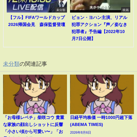
未分類
映画
【フル】FIFAワールドカップ
ピョン・ヨハン主演、リアル
2026帰国会見 森保監督登壇
犯罪アクション『声／姿なき
犯罪者』予告編【2022年10
月7日公開】
未分類
の関連記事
「お母様レベチ」柴咲コウ 貴重
日経平均株価 一時1000円超下落
な家族の顔出しショットに反響
(ABEMA TIMES)
「小さい頃から可愛い〜」「お
2026年8月6日