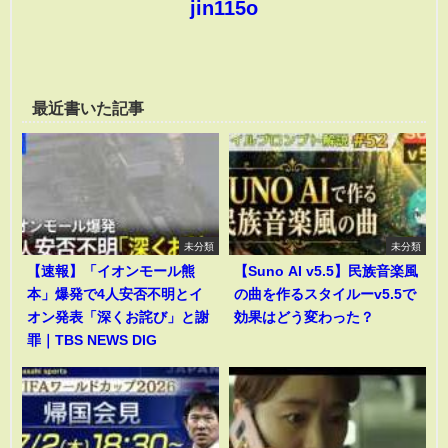
jin115o
最近書いた記事
未分類
未分類
【速報】「イオンモール熊
【Suno AI v5.5】民族音楽風
本」爆発で4人安否不明とイ
の曲を作るスタイルーv5.5で
オン発表「深くお詫び」と謝
効果はどう変わった？
罪｜TBS NEWS DIG