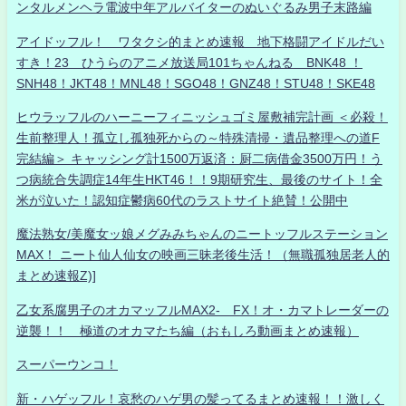
ンタルメンヘラ電波中年アルバイターのぬいぐるみ男子末路編
アイドッフル！ ワタクシ的まとめ速報 地下格闘アイドルだい
すき！23 ひうらのアニメ放送局101ちゃんねる BNK48 ！
SNH48！JKT48！MNL48！SGO48！GNZ48！STU48！SKE48
ヒウラッフルのハーニーフィニッシュゴミ屋敷補完計画 ＜必殺！
生前整理人！孤立し孤独死からの～特殊清掃・遺品整理への道F
完結編＞ キャッシング計1500万返済：厨二病借金3500万円！う
つ病統合失調症14年生HKT46！！9期研究生、最後のサイト！全
米が泣いた！認知症鬱病60代のラストサイト絶賛！公開中
魔法熟女/美魔女ッ娘メグみみちゃんのニートッフルステーション
MAX！ ニート仙人仙女の映画三昧老後生活！（無職孤独居老人的
まとめ速報Z)]
乙女系腐男子のオカマッフルMAX2- FX！オ・カマトレーダーの
逆襲！！ 極道のオカマたち編（おもしろ動画まとめ速報）
スーパーウンコ！
新・ハゲッフル！哀愁のハゲ男の髪ってるまとめ速報！！激しく