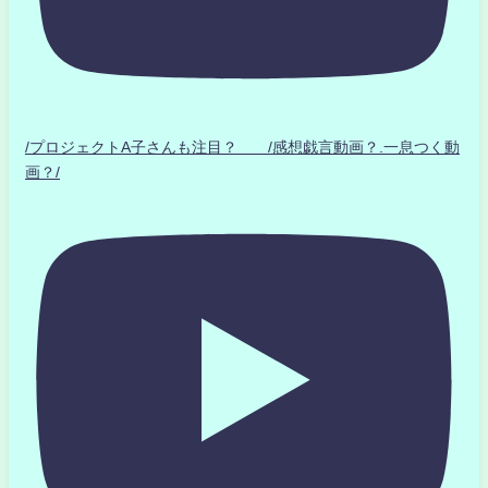
/プロジェクトA子さんも注目？ /感想戯言動画？.一息つく動
画？/