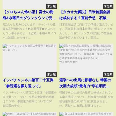
未分類
未分類
【クロちゃん怖い話】富士の樹
【タカオカ解説】日米首脳会談
海&水曜日のダウンタウンで見た
は成功する？直前予想 石破首
事故物件『島田秀平のお怪談巡
相は歓迎の証し“お出迎え”なる
?ほんっと励みになります！チャンネル登
日米首脳会談に向けての準備が進んでいま
録＆高評価ボタン? ▶︎島田秀平✖️クロちゃ
す。石破首相は日本時間の7日にアメリカ
り』
か 仲を深める共通点 拉致問
んコラボもあるよ↓ 【恐怖】手相＆サイコ
入りし、8日にトランプ大統領との首脳会
題や尖閣諸島など日本の主張は
パス診断したら怖す...
談が予定されています。関税...
できる？
未分類
未分類
イシバチャンネル第百二十五弾
選挙への出馬に影響なし 韓国の
「参院選を振り返って」
次期大統領“最有力”李在明氏の
刑事裁判の期日が変更 選挙後
イシバチャンネル第百二十五弾「参院選を
韓国で次の大統領の最有力候補とされてい
振り返って」 0:17 今回の参院選の感触
る李在明氏について、刑事裁判の期日が大
の6月18日へ 韓国高裁「候補者
は？ 3:56 参院選の結果について 8:00
統領選挙後の来月18日に変更されまし
に平等な選挙運動の機会を確保
参院選の争点...
た。選挙への出馬に影響はなく...
するため」｜TBS NEWS DIG