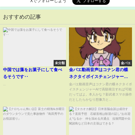
Xでフォローしよう
おすすめの記事
未分類
金バエ
中国では藻をお菓子にして食べ
金バエ動画音声はコナン君の蝶
るそうです‥
ネクタイボイスチェンジャー・
AIで高額発注すれば可能だって
...
金バエ動画音声はコナン君の蝶ネクタイボ
イスチェンジャーAIで高額発注すれば可能
ばよ。本人かな？影武者スマホ
だってばよ。本人かな？影武者スマホ操作
操作だとしたらかなり想像力と
だとしたらかなり想像力と...
妄想力高し！ジオンの残党のよ
うに死亡説も根強いぞい！配信
界隈は小学生の絶交遊びがお好
き？