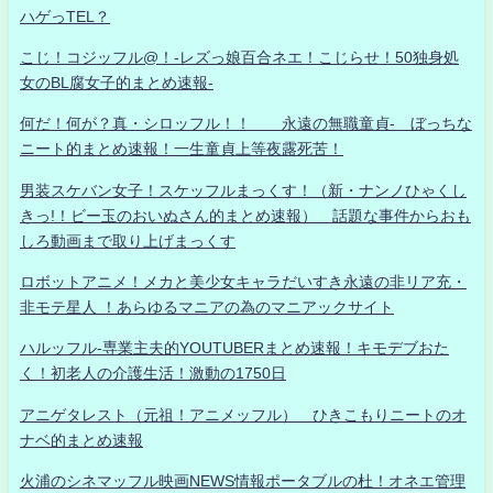
ハゲっTEL？
こじ！コジッフル@！-レズっ娘百合ネエ！こじらせ！50独身処
女のBL腐女子的まとめ速報-
何だ！何が？真・シロッフル！！ 永遠の無職童貞- ぼっちな
ニート的まとめ速報！一生童貞上等夜露死苦！
男装スケバン女子！スケッフルまっくす！（新・ナンノひゃくし
きっ!！ビー玉のおいぬさん的まとめ速報） 話題な事件からおも
しろ動画まで取り上げまっくす
ロボットアニメ！メカと美少女キャラだいすき永遠の非リア充・
非モテ星人 ！あらゆるマニアの為のマニアックサイト
ハルッフル-専業主夫的YOUTUBERまとめ速報！キモデブおた
く！初老人の介護生活！激動の1750日
アニゲタレスト（元祖！アニメッフル） ひきこもりニートのオ
ナベ的まとめ速報
火浦のシネマッフル映画NEWS情報ポータブルの杜！オネエ管理