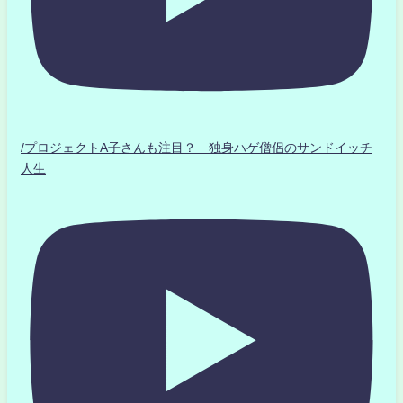
/プロジェクトA子さんも注目？ 独身ハゲ僧侶のサンドイッチ
人生