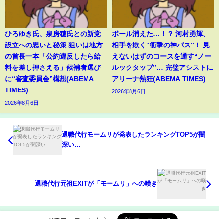
ひろゆき氏、泉房穂氏との新党
ボール消えた…！？ 河村勇輝、
設立への思いと秘策 狙いは地方
相手を欺く“衝撃の神パス”！ 見
の首長一本「公約違反したら給
えないはずのコースを通す“ノー
料を差し押さえる」候補者選び
ルックタップ”… 完璧アシストに
に“審査委員会”構想(ABEMA
アリーナ熱狂(ABEMA TIMES)
TIMES)
2026年8月6日
2026年8月6日
退職代行モームリが発表したランキングTOP5が闇
深い…
退職代行元祖EXITが「モームリ」への嘆き