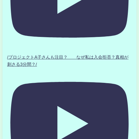
/プロジェクトA子さんも注目？ なぜ私は入会拒否？真相が
刺さる3分間？/