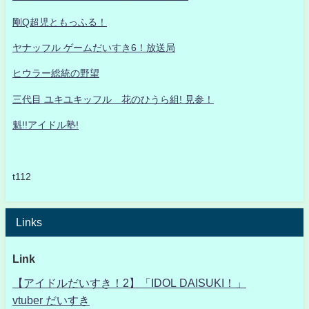
剛Q超児ともっふる！
ヤナッフル ゲームだいすき6！放送局
ヒウラー総統の野望
三代目 ユキユキッフル 花のひうら組! 見参！
魁!!アイドル塾!
t112
Links
Link
【アイドルだいすき！2】「IDOL DAISUKI！」
vtuber だいすき