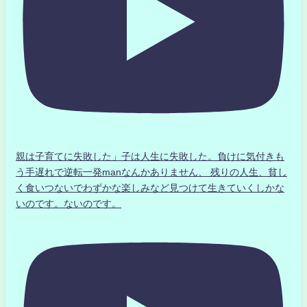
親は子育てに失敗した」子は人生に失敗した。負けに気付きも
う手遅れで逆転一発manなんかありません、 残りの人生、貧し
く食いつないでわずかな楽しみなど見つけて生きていくしかな
いのです。ないのです。