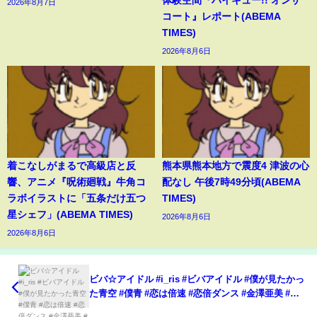
体験空間『ハイキュー!! オンザ
2026年8月7日
コート』レポート(ABEMA
TIMES)
2026年8月6日
着こなしがまるで高級店と反
熊本県熊本地方で震度4 津波の心
響、アニメ『呪術廻戦』牛角コ
配なし 午後7時49分頃(ABEMA
ラボイラストに「五条だけ五つ
TIMES)
星シェフ」(ABEMA TIMES)
2026年8月6日
2026年8月6日
ビバ☆アイドル #i_ris #ビバアイドル #僕が見たかっ
た青空 #僕青 #恋は倍速 #恋倍ダンス #金澤亜美 #八
木仁愛 #早﨑すずき