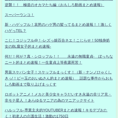
逆襲！！ 極道のオカマたち編（おもしろ動画まとめ速報）
スーパーウンコ！
新・ハゲッフル！哀愁のハゲ男の髪ってるまとめ速報！！激しく
ハゲっTEL？
こじ！コジッフル@！-レズっ娘百合ネエ！こじらせ！50独身処
女のBL腐女子的まとめ速報-
何だ！何が？真・シロッフル！！ 永遠の無職童貞- ぼっちな
ニート的まとめ速報！一生童貞上等夜露死苦！
男装スケバン女子！スケッフルまっくす！（新・ナンノひゃくし
きっ!！ビー玉のおいぬさん的まとめ速報） 話題な事件からおも
しろ動画まで取り上げまっくす
ロボットアニメ！メカと美少女キャラだいすき永遠の非リア充・
非モテ星人 ！あらゆるマニアの為のマニアックサイト
ハルッフル-専業主夫的YOUTUBERまとめ速報！キモデブおた
く！初老人の介護生活！激動の1750日