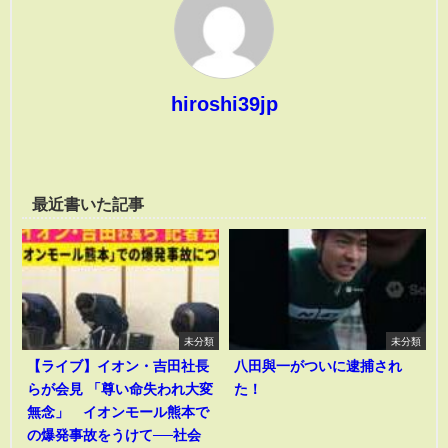
hiroshi39jp
最近書いた記事
未分類
未分類
【ライブ】イオン・吉田社長
八田與一がついに逮捕され
らが会見 「尊い命失われ大変
た！
無念」 イオンモール熊本で
の爆発事故をうけて──社会