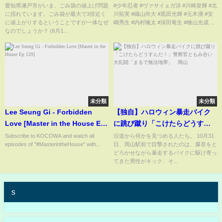
案」を提出、揺れる市
愛知県瀬戸市がいま、ごみ袋の値上げ問題
#少年忍者 #ヴァサイェガ渉 #川崎皇輝 #北
に揺れています。ごみ袋が最大で3倍近く
川拓実 #織山尚大 #黒田光輝 #元木湧 #安
に値上がりするということですが一体なぜ
嶋秀生 #内村颯太 #深田竜生 #檜山光成 ...
なのでしょうか？ (6月1...
未分類
未分類
Lee Seung Gi - Forbidden
【独自】ハロウィン暴走バイク
Love [Master in the House Ep
に跳び蹴り「こけたらどうすん
129]
だ！」警察官ともみ合い大乱闘
Subscribe to KOCOWA and watch all
沿道から何かを見つめる人たち。 10月31
episodes of "#MasterintheHouse" with...
日、岡山駅前で目撃されたのは、爆音をと
「まるで無法地帯」 岡山
どろかせながら暴走するバイクに駆け寄っ
てきた男性がキック、そ...
s