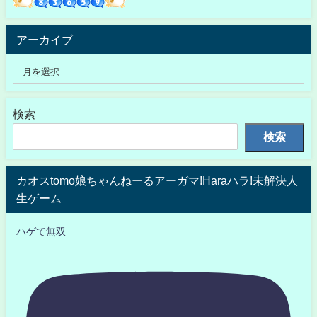
アーカイブ
検索
検索
カオスtomo娘ちゃんねーるアーガマ!Haraハラ!未解決人
生ゲーム
ハゲて無双