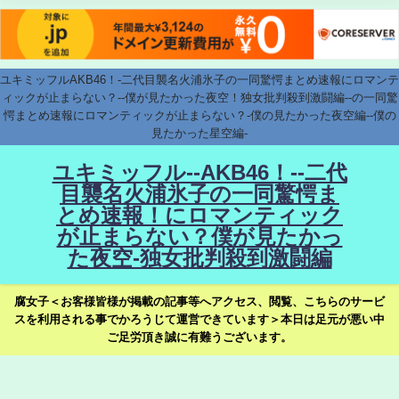
ユキミッフルAKB46！-二代目襲名火浦氷子の一同驚愕まとめ速報にロマンテ
ィックが止まらない？--僕が見たかった夜空！独女批判殺到激闘編--の一同驚
愕まとめ速報にロマンティックが止まらない？-僕の見たかった夜空編--僕の
見たかった星空編-
ユキミッフル--AKB46！--二代
目襲名火浦氷子の一同驚愕ま
とめ速報！にロマンティック
が止まらない？僕が見たかっ
た夜空-独女批判殺到激闘編
腐女子＜お客様皆様が掲載の記事等へアクセス、閲覧、こちらのサービ
スを利用される事でかろうじて運営できています＞本日は足元が悪い中
ご足労頂き誠に有難うございます。