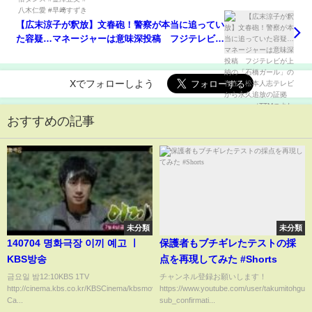
【広末涼子が釈放】文春砲！警察が本当に追ってい
た容疑…マネージャーは意味深投稿 フジテレビが
上納の「石橋ガール」の存在 松本人志テレビから
永久追放の証拠 （TTMつよし
Xでフォローしよう
おすすめの記事
未分類
未分類
140704 명화극장 이끼 예고 ㅣ
保護者もブチギレたテストの採
KBS방송
点を再現してみた #Shorts
금요일 밤12:10KBS 1TV
チャンネル登録お願いします！
http://cinema.kbs.co.kr/KBSCinema/kbsmov_list.asp?
https://www.youtube.com/user/takumitohgu?
Ca...
sub_confirmati...