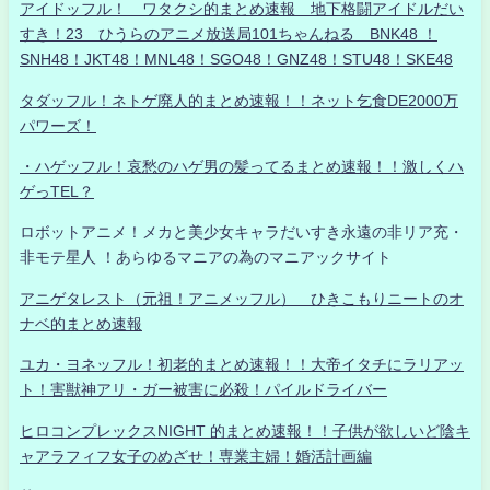
アイドッフル！ ワタクシ的まとめ速報 地下格闘アイドルだい
すき！23 ひうらのアニメ放送局101ちゃんねる BNK48 ！
SNH48！JKT48！MNL48！SGO48！GNZ48！STU48！SKE48
タダッフル！ネトゲ廃人的まとめ速報！！ネット乞食DE2000万
パワーズ！
・ハゲッフル！哀愁のハゲ男の髪ってるまとめ速報！！激しくハ
ゲっTEL？
ロボットアニメ！メカと美少女キャラだいすき永遠の非リア充・
非モテ星人 ！あらゆるマニアの為のマニアックサイト
アニゲタレスト（元祖！アニメッフル） ひきこもりニートのオ
ナベ的まとめ速報
ユカ・ヨネッフル！初老的まとめ速報！！大帝イタチにラリアッ
ト！害獣神アリ・ガー被害に必殺！パイルドライバー
ヒロコンプレックスNIGHT 的まとめ速報！！子供が欲しいど陰キ
ャアラフィフ女子のめざせ！専業主婦！婚活計画編