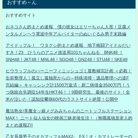
おすすめ～ん
おすすめサイト
おネコさん的まとめ速報 僕の彼女はエリーちゃん人形！豆腐メ
ンタルメンヘラ電波中年アルバイターのぬいぐるみ男子末路編
アイドッフル！ ワタクシ的まとめ速報 地下格闘アイドルだい
すき！23 ひうらのアニメ放送局101ちゃんねる BNK48 ！
SNH48！JKT48！MNL48！SGO48！GNZ48！STU48！SKE48
ヒウラッフルのハーニーフィニッシュゴミ屋敷補完計画 ＜必殺！
生前整理人！孤立し孤独死からの～特殊清掃・遺品整理への道F
完結編＞ キャッシング計1500万返済：厨二病借金3500万円！う
つ病統合失調症14年生HKT46！！9期研究生、最後のサイト！全
米が泣いた！認知症鬱病60代のラストサイト絶賛！公開中
魔法熟女/美魔女ッ娘メグみみちゃんのニートッフルステーション
MAX！ ニート仙人仙女の映画三昧老後生活！（無職孤独居老人的
まとめ速報Z)]
乙女系腐男子のオカマッフルMAX2- FX！オ・カマトレーダーの