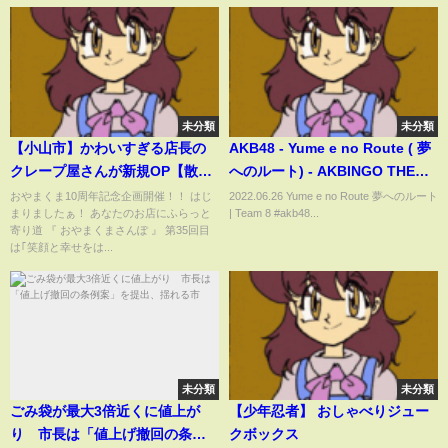
未分類
未分類
【小山市】かわいすぎる店長の
AKB48 - Yume e no Route ( 夢
クレープ屋さんが新規OP【散
へのルート) - AKBINGO THE
歩】
FINAL [4K 60fps]
おやまくま10周年記念企画開催！！ はじ
2022.06.26 Yume e no Route 夢へのルート
まりましたぁ！ あなたのお店にふらっと
| Team 8 #akb48...
寄り道 『 おやまくまさんぽ 』 第35回目
は｢笑顔と幸せをは...
未分類
未分類
ごみ袋が最大3倍近くに値上が
【少年忍者】 おしゃべりジュー
り 市長は「値上げ撤回の条例
クボックス