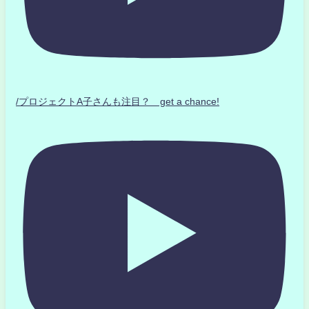
/プロジェクトA子さんも注目？ get a chance!