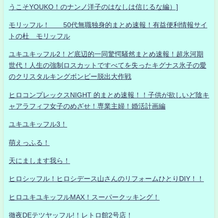
うこそYOUKO！のナンノ洋子のはなしは信じるな編）]
モリッフル！ 50代無職独身的まとめ速報！有益便利情報サイ
トの杜 モリッフル
ユキユキッフル2！ど底辺的一同驚愕騒然まとめ速報！超氷河期
世代！人生の強制ロスカットですべてを失ったキグナス氷子の愛
のクリスタルキングボンビー脱出大作戦
ヒロコンプレックスNIGHT 的まとめ速報！！子供が欲しいど陰キ
ャアラフィフ女子のめざせ！専業主婦！婚活計画編
ユキユキッフル3！
萌えっふる！
天にまします我ら！
ヒロシッフル！ヒロシデース山さんのリフォームひとりDIY！！
ヒロユキユキッフルMAX！スーパークッキング！
徹夜DEテツヤッフル!！レトロ館2号店！