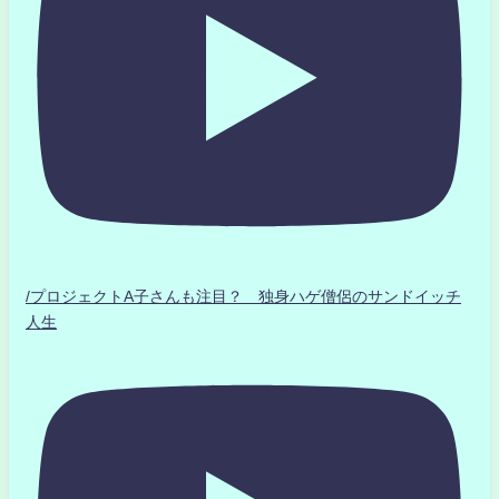
/プロジェクトA子さんも注目？ 独身ハゲ僧侶のサンドイッチ
人生