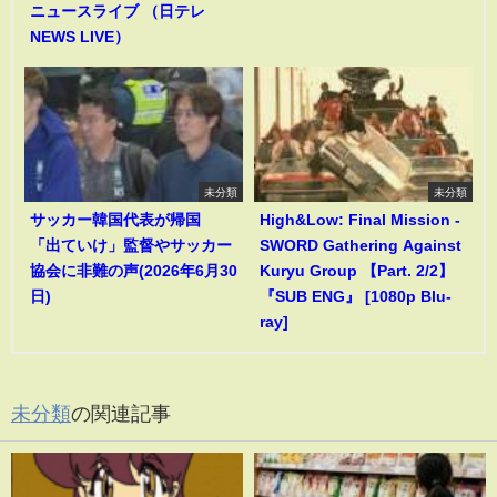
ニュースライブ （日テレ
NEWS LIVE）
未分類
未分類
サッカー韓国代表が帰国
High&Low: Final Mission -
「出ていけ」監督やサッカー
SWORD Gathering Against
協会に非難の声(2026年6月30
Kuryu Group 【Part. 2/2】
日)
『SUB ENG』 [1080p Blu-
ray]
未分類
の関連記事