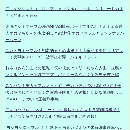
アニゲタレスト（元祖！アニメッフル） ひきこもりニートのオ
ナベ的まとめ速報
火浦のシネマッフル映画NEWS情報ポータブルの杜！オネエ管理
人オカマちゃんの鬼女的まとめ速報!オカマッフルアタックナンバ
ーハーフ
ユカ・ヨネッフル！初老的まとめ速報！！大帝イタチにラリアッ
ト！害獣神アリ・ガー被害に必殺！パイルドライバー
おネコさん的まとめ速報 僕の彼女はエリーちゃん人形！豆腐メ
ンタルメンヘラ電波中年アルバイターのぬいぐるみ男子末路編
スケバン！デカッフルまっくす（デカい強い2次元嫁だいすき子
供部屋おじさんヒロシ之古惑仔的まとめ速報）話題な動画取り上
げMAX！デカいは正義刑事編
アキヨッフル-！ネオニートスケ番長のエキストラ芸能情報局！
（子ども部屋おばさんの自宅警備員的まとめ速報）
[ヨシヨシロッフル-！！-素浪人勇者カツオンの未解決事件簿へよ