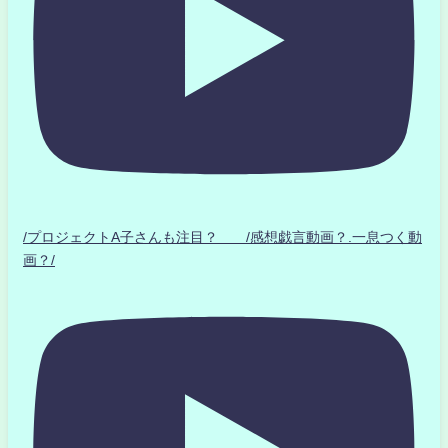
/プロジェクトA子さんも注目？ /感想戯言動画？.一息つく動
画？/