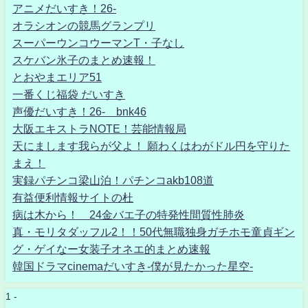
アニメだいすき！26-
オラシオンの競馬グランプリ
スーパーウンコウーマンT・子なし
スケバン氷子のまとめ速報！
とおやまエリア51
一番くじ福袋 だいすき
声優だいすき！26- bnk46
大阪エキストラNOTE！芸能情報局
天にまします我らが父よ！ 願わくはわがドル円を守りた
まえ！
実録パチンコ梁山泊！パチンコakb108道
有益便利情報サイトの杜
病は木から！ 24金バエ子の特発性間質性肺炎
真・モリタダッフル2！！50代無職独身ガチホモ童貞ギン
グ・ゲイなー女装子オネエ的まとめ速報
韓国ドラマcinemaだいすき-僕が見たかった星空-
1 -