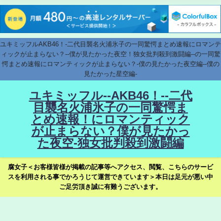
ユキミッフルAKB46！-二代目襲名火浦氷子の一同驚愕まとめ速報にロマンテ
ィックが止まらない？--僕が見たかった夜空！独女批判殺到激闘編--の一同驚
愕まとめ速報にロマンティックが止まらない？-僕の見たかった夜空編--僕の
見たかった星空編-
ユキミッフル--AKB46！--二代
目襲名火浦氷子の一同驚愕ま
とめ速報！にロマンティック
が止まらない？僕が見たかっ
た夜空-独女批判殺到激闘編
腐女子＜お客様皆様が掲載の記事等へアクセス、閲覧、こちらのサービ
スを利用される事でかろうじて運営できています＞本日は足元が悪い中
ご足労頂き誠に有難うございます。