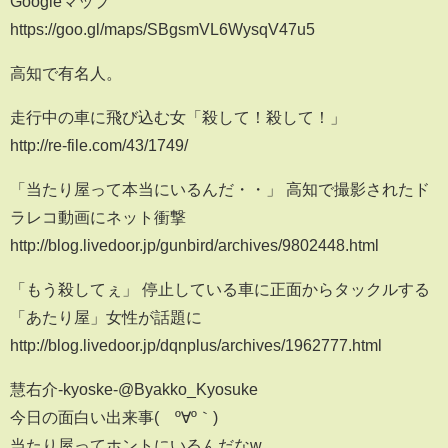
Googleマップ
https://goo.gl/maps/SBgsmVL6WysqV47u5
高知で有名人。
走行中の車に飛び込む女「殺して！殺して！」
http://re-file.com/43/1749/
「当たり屋って本当にいるんだ・・」 高知で撮影されたド
ラレコ動画にネット衝撃
http://blog.livedoor.jp/gunbird/archives/9802448.html
「もう殺してぇ」 停止している車に正面からタックルする
「あたり屋」女性が話題に
http://blog.livedoor.jp/dqnplus/archives/1962777.html
慧右介-kyoske-@Byakko_Kyosuke
今日の面白い出来事(´º∀º｀)
当たり屋ってホントにいるんだなw