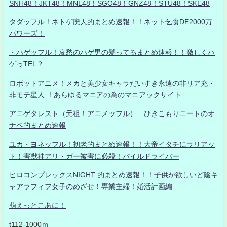
SNH48！JKT48！MNL48！SGO48！GNZ48！STU48！SKE48
タダッフル！ネトゲ廃人的まとめ速報！！ネット乞食DE2000万
パワーズ！
・ハゲッフル！哀愁のハゲ男の髪ってるまとめ速報！！激しくハ
ゲっTEL？
ロボットアニメ！メカと美少女キャラだいすき永遠の非リア充・
非モテ星人 ！あらゆるマニアの為のマニアックサイト
アニゲタレスト（元祖！アニメッフル） ひきこもりニートのオ
ナベ的まとめ速報
ユカ・ヨネッフル！初老的まとめ速報！！大帝イタチにラリアッ
ト！害獣神アリ・ガー被害に必殺！パイルドライバー
ヒロコンプレックスNIGHT 的まとめ速報！！子供が欲しいど陰キ
ャアラフィフ女子のめざせ！専業主婦！婚活計画編
萌えっとこあに！
t112-1000ｍ