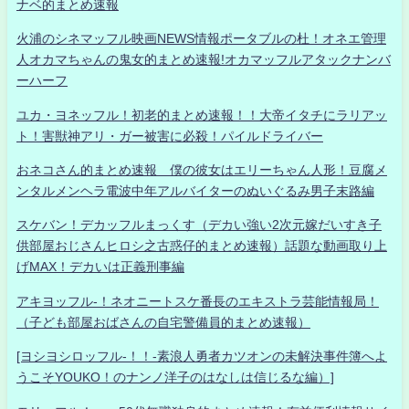
ナベ的まとめ速報
火浦のシネマッフル映画NEWS情報ポータブルの杜！オネエ管理
人オカマちゃんの鬼女的まとめ速報!オカマッフルアタックナンバ
ーハーフ
ユカ・ヨネッフル！初老的まとめ速報！！大帝イタチにラリアッ
ト！害獣神アリ・ガー被害に必殺！パイルドライバー
おネコさん的まとめ速報 僕の彼女はエリーちゃん人形！豆腐メ
ンタルメンヘラ電波中年アルバイターのぬいぐるみ男子末路編
スケバン！デカッフルまっくす（デカい強い2次元嫁だいすき子
供部屋おじさんヒロシ之古惑仔的まとめ速報）話題な動画取り上
げMAX！デカいは正義刑事編
アキヨッフル-！ネオニートスケ番長のエキストラ芸能情報局！
（子ども部屋おばさんの自宅警備員的まとめ速報）
[ヨシヨシロッフル-！！-素浪人勇者カツオンの未解決事件簿へよ
うこそYOUKO！のナンノ洋子のはなしは信じるな編）]