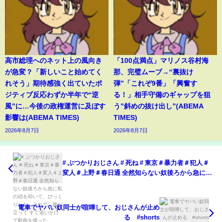
高市総理へのネット上の風向き
「100点満点」マリノス谷村海
が急変？「新しいこと始めてく
那、完璧ムーブ→“裏抜け
れそう」期待感強く出ていたポ
弾”「これぞ9番」「興奮す
ジティブ反応わずか半年で“逆
る！」相手守備のギャップを狙
風”に…今後の政権運営に及ぼす
う”斜めの抜け出し”(ABEMA
影響は(ABEMA TIMES)
TIMES)
2026年8月7日
2026年8月7日
# ぶつかりおじさん # 死ね # 東京＃暴力者＃犯人＃
変人＃上野＃春日通 全然知らない奴後ろから急に私
の頭を叩いて、びっくりした。それで、腹が立って
すぐ追いかけて動画を撮った
電車でヤバい奴同士が喧嘩して、おじさんが止め
る #shorts