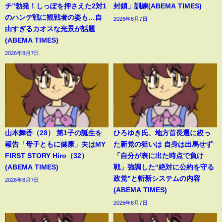
チ”勃発！しっぽを押さえた2対1
封鎖」訓練(ABEMA TIMES)
のハンデ戦に観戦者の姿も…自
2026年8月7日
由すぎるカオスな光景が話題
(ABEMA TIMES)
2026年8月7日
山本舞香（28） 第1子の誕生を
ひろゆき氏、地方首長選に絞っ
報告「母子ともに健康」夫はMY
た新党の狙いは 自身は出馬せず
FIRST STORY Hiro（32）
「自分が表に出た時点で負け
(ABEMA TIMES)
戦」強調した“絶対に公約を守る
政党”と斬新システムの内容
2026年8月7日
(ABEMA TIMES)
2026年8月7日