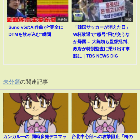
未分類
国際
Suno v5のAI作曲が“完全に
「韓国サッカーが消えた日」
DTMを飲み込む”瞬間
W杯敗退で“怒号”飛び交うな
か帰国… 大統領も監督批判、
政府が特別監査に乗り出す事
態に｜TBS NEWS DIG
未分類
の関連記事
カンガルーの“同時多発デスマッ
台北中心部への攻撃阻止「橋の