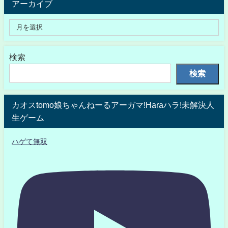
アーカイブ
検索
検索
カオスtomo娘ちゃんねーるアーガマ!Haraハラ!未解決人
生ゲーム
ハゲて無双