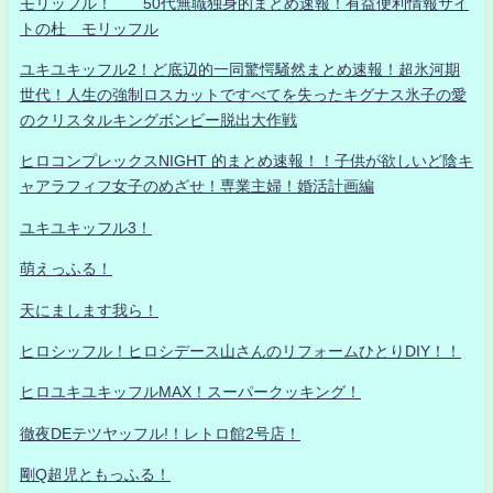
モリッフル！ 50代無職独身的まとめ速報！有益便利情報サイ
トの杜 モリッフル
ユキユキッフル2！ど底辺的一同驚愕騒然まとめ速報！超氷河期
世代！人生の強制ロスカットですべてを失ったキグナス氷子の愛
のクリスタルキングボンビー脱出大作戦
ヒロコンプレックスNIGHT 的まとめ速報！！子供が欲しいど陰キ
ャアラフィフ女子のめざせ！専業主婦！婚活計画編
ユキユキッフル3！
萌えっふる！
天にまします我ら！
ヒロシッフル！ヒロシデース山さんのリフォームひとりDIY！！
ヒロユキユキッフルMAX！スーパークッキング！
徹夜DEテツヤッフル!！レトロ館2号店！
剛Q超児ともっふる！