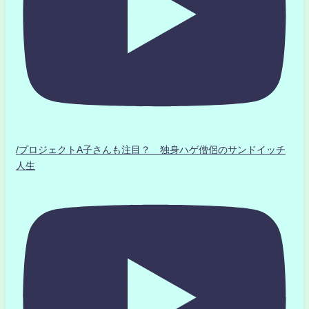
/プロジェクトA子さんも注目？ 独身ハゲ僧侶のサンドイッチ
人生