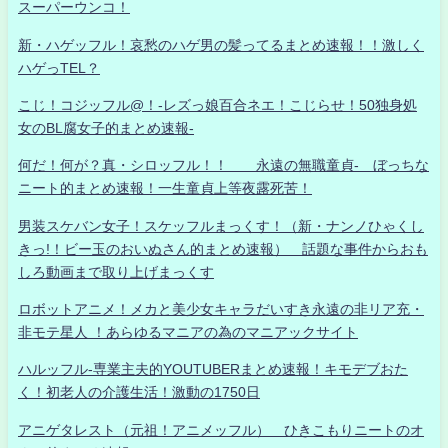
スーパーウンコ！
新・ハゲッフル！哀愁のハゲ男の髪ってるまとめ速報！！激しく
ハゲっTEL？
こじ！コジッフル@！-レズっ娘百合ネエ！こじらせ！50独身処
女のBL腐女子的まとめ速報-
何だ！何が？真・シロッフル！！ 永遠の無職童貞- ぼっちな
ニート的まとめ速報！一生童貞上等夜露死苦！
男装スケバン女子！スケッフルまっくす！（新・ナンノひゃくし
きっ!！ビー玉のおいぬさん的まとめ速報） 話題な事件からおも
しろ動画まで取り上げまっくす
ロボットアニメ！メカと美少女キャラだいすき永遠の非リア充・
非モテ星人 ！あらゆるマニアの為のマニアックサイト
ハルッフル-専業主夫的YOUTUBERまとめ速報！キモデブおた
く！初老人の介護生活！激動の1750日
アニゲタレスト（元祖！アニメッフル） ひきこもりニートのオ