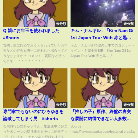
未分類
未分類
Q 親にお年玉を使われました
キム・ナムギル - 「Kim Nam Gil
#Shorts
1st Japan Tour With 赤と黒」
2013年3月20日発売!!
質問：親に貯めておくと言われていたお年
キム・ナムギル待望の日本でのコンサート
玉などの貯金を勝手に使われた場合ってど
イベントを完全収録!! 「Kim Nam Gil 1st
うなりますか？ コメント、質問など待っ
Japan Tour With 赤と黒」 2...
てます！ ＊＊＊＊＊＊＊＊...
未分類
未分類
専門家でもないのにひろゆきを
『推しの子』原作、終盤の唐突
論破してしまう男 #shorts
な展開に納得できない人多数で
大荒れへ
石川典行公式チャンネル。生放送中に起こ
Source:
った名シーンの切り抜きを中心に動画アッ
https://newmatosoku.com/feed/main/rss2.xml.
プしています。 チャンネル登録もよろし