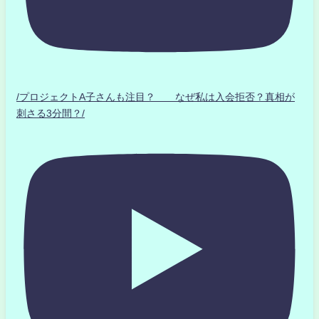
/プロジェクトA子さんも注目？ なぜ私は入会拒否？真相が
刺さる3分間？/