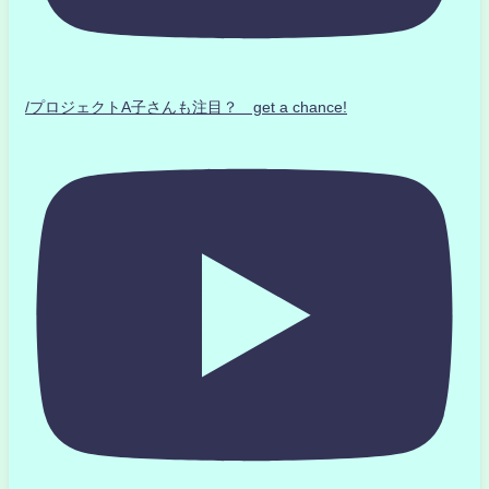
/プロジェクトA子さんも注目？ get a chance!