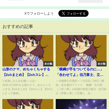
Xでフォローしよう
おすすめの記事
未分類
未分類
山形のクマ、めちゃくちゃする
「横綱が手をついてるのに…」
【2chまとめ】【2chスレ】
「合わせてよ」伯乃富士、立ち
【5chスレ】
合いの“間”に困惑の声 大の里
1:名無しさん＠お腹いっぱい
＜大相撲七月場所＞◇七日目◇18日◇愛
2025.10.24(Fri) 山形のクマ、めちゃくち
知・名古屋IGアリーナ 横綱・大の里
は“完全復調”の兆し 好調・伯乃
ゃする【2chまとめ】【2chスレ】【5chス
（二所ノ関）が好調の前頭三枚目・伯乃富
富士を圧倒「これが大の里
レ】って動画...
士（伊勢ヶ濱）に圧勝し、白...
だ！」ファン興奮(ABEMA
TIMES)