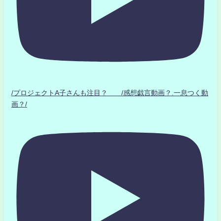
/プロジェクトA子さんも注目？ /感想戯言動画？.一息つく動
画？/