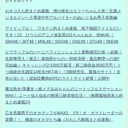
おすすめサイト
おネコさん的まとめ速報 僕の彼女はエリーちゃん人形！豆腐メ
ンタルメンヘラ電波中年アルバイターのぬいぐるみ男子末路編
アイドッフル！ ワタクシ的まとめ速報 地下格闘アイドルだい
すき！23 ひうらのアニメ放送局101ちゃんねる BNK48 ！
SNH48！JKT48！MNL48！SGO48！GNZ48！STU48！SKE48
ヒウラッフルのハーニーフィニッシュゴミ屋敷補完計画 ＜必殺！
生前整理人！孤立し孤独死からの～特殊清掃・遺品整理への道F
完結編＞ キャッシング計1500万返済：厨二病借金3500万円！う
つ病統合失調症14年生HKT46！！9期研究生、最後のサイト！全
米が泣いた！認知症鬱病60代のラストサイト絶賛！公開中
魔法熟女/美魔女ッ娘メグみみちゃんのニートッフルステーション
MAX！ ニート仙人仙女の映画三昧老後生活！（無職孤独居老人的
まとめ速報Z)]
乙女系腐男子のオカマッフルMAX2- FX！オ・カマトレーダーの
逆襲！！ 極道のオカマたち編（おもしろ動画まとめ速報）