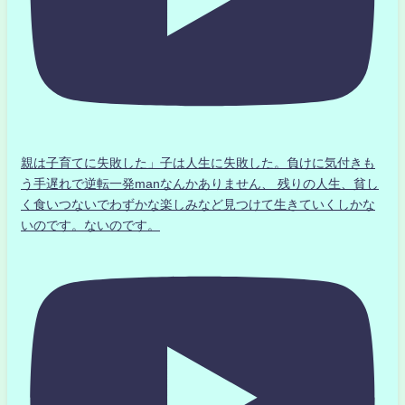
親は子育てに失敗した」子は人生に失敗した。負けに気付きも
う手遅れで逆転一発manなんかありません、 残りの人生、貧し
く食いつないでわずかな楽しみなど見つけて生きていくしかな
いのです。ないのです。