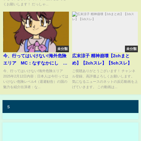
くお願いします！ だっしゃ...
未分類
未分類
今、行ってはいけない!海外危険
広末涼子 精神崩壊【2chまと
エリア MC：なすなかにし 2
め】【2chスレ】【5chスレ】
月12日
今、行ってはいけない!海外危険エリア
ご視聴ありがとうございます！ チャンネ
2025年2月12日内容：日本人は今行っては
ル登録、高評価よろしくお願いします。
いけない危険レベル4（退避勧告）の国の
気になるニュースのネットの反応動画を上
魅力を紹介出演者：な...
げていきます。 この動画は...
s