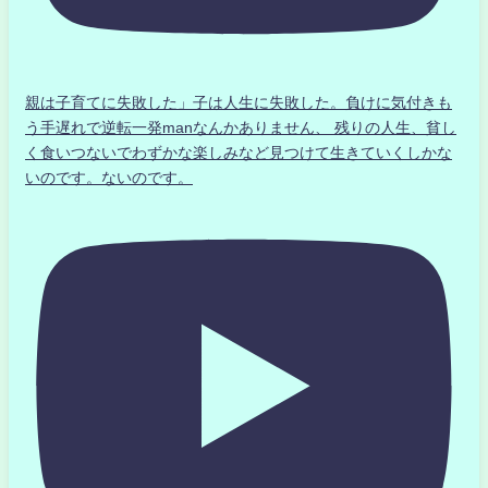
親は子育てに失敗した」子は人生に失敗した。負けに気付きも
う手遅れで逆転一発manなんかありません、 残りの人生、貧し
く食いつないでわずかな楽しみなど見つけて生きていくしかな
いのです。ないのです。