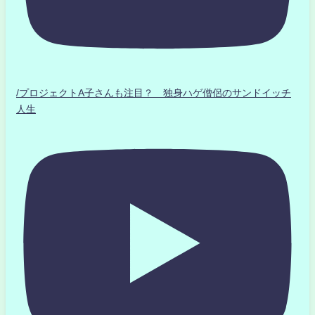
/プロジェクトA子さんも注目？ 独身ハゲ僧侶のサンドイッチ
人生