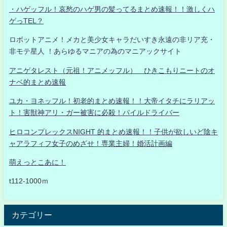
・ハゲッフル！哀愁のハゲ男の髪ってるまとめ速報！！激しくハ
ゲっTEL？
ロボットアニメ！メカと美少女キャラだいすき永遠の非リア充・
非モテ星人 ！あらゆるマニアの為のマニアックサイト
アニゲタレスト（元祖！アニメッフル） ひきこもりニートのオ
ナベ的まとめ速報
ユカ・ヨネッフル！初老的まとめ速報！！大帝イタチにラリアッ
ト！害獣神アリ・ガー被害に必殺！パイルドライバー
ヒロコンプレックスNIGHT 的まとめ速報！！子供が欲しいど陰キ
ャアラフィフ女子のめざせ！専業主婦！婚活計画編
萌えっとこあに！
t112-1000ｍ
カテゴリー