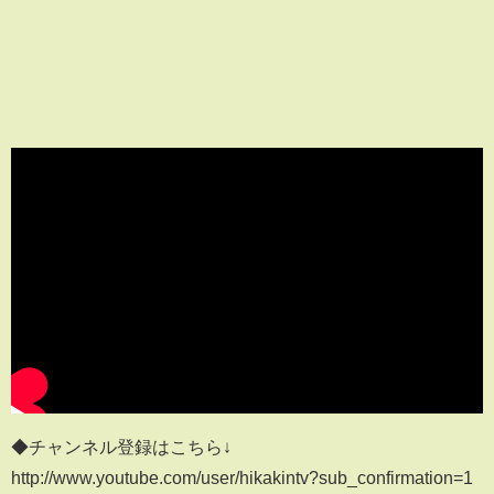
◆チャンネル登録はこちら↓
http://www.youtube.com/user/hikakintv?sub_confirmation=1