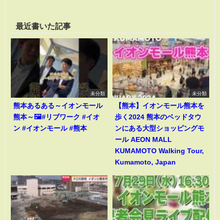
最近書いた記事
未分類
未分類
熊本あるある～イオンモール
【熊本】イオンモール熊本を
熊本～🖼️#リブワーク #イオ
歩く2024 熊本のベッドタウ
ン #イオンモール #熊本
ンにある大型ショッピングモ
ール AEON MALL
KUMAMOTO Walking Tour,
Kumamoto, Japan