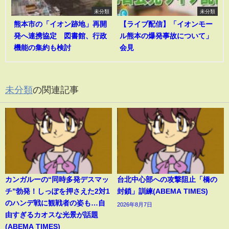
未分類
未分類
熊本市の「イオン跡地」再開
【ライブ配信】「イオンモー
発へ連携協定 図書館、行政
ル熊本の爆発事故について」
機能の集約も検討
会見
未分類
の関連記事
カンガルーの“同時多発デスマッ
台北中心部への攻撃阻止「橋の
チ”勃発！しっぽを押さえた2対1
封鎖」訓練(ABEMA TIMES)
のハンデ戦に観戦者の姿も…自
2026年8月7日
由すぎるカオスな光景が話題
(ABEMA TIMES)