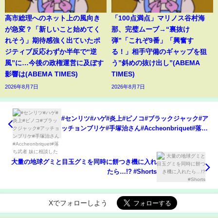
高市総理へのネット上の風向き
「100点満点」マリノス谷村海
が急変？「新しいこと始めてく
那、完璧ムーブ→“裏抜け
れそう」期待感強く出ていたポ
弾”「これぞ9番」「興奮す
ジティブ反応わずか半年で“逆
る！」相手守備のギャップを狙
風”に…今後の政権運営に及ぼす
う”斜めの抜け出し”(ABEMA
影響は(ABEMA TIMES)
TIMES)
2026年8月7日
2026年8月7日
#センリツ#ハゲ#炎上#ピノコ#ブラックジャック#ア
ッチョンブリケ#手塚治さん#Accheonbriquet#落ち
武者 妹に相談したら…
大量の地球グミと目玉グミを同時に餅つき機に入れ
たら…!? #Shorts
Xでフォローしよう