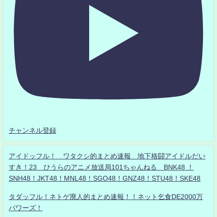
チャンネル登録
アイドッフル！ ワタクシ的まとめ速報 地下格闘アイドルだい
すき！23 ひうらのアニメ放送局101ちゃんねる BNK48 ！
SNH48！JKT48！MNL48！SGO48！GNZ48！STU48！SKE48
タダッフル！ネトゲ廃人的まとめ速報！！ネット乞食DE2000万
パワーズ！