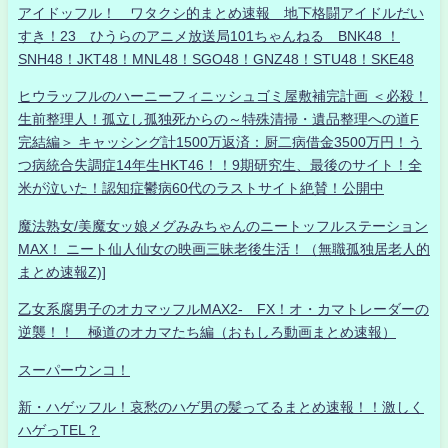
アイドッフル！ ワタクシ的まとめ速報 地下格闘アイドルだい
すき！23 ひうらのアニメ放送局101ちゃんねる BNK48 ！
SNH48！JKT48！MNL48！SGO48！GNZ48！STU48！SKE48
ヒウラッフルのハーニーフィニッシュゴミ屋敷補完計画 ＜必殺！
生前整理人！孤立し孤独死からの～特殊清掃・遺品整理への道F
完結編＞ キャッシング計1500万返済：厨二病借金3500万円！う
つ病統合失調症14年生HKT46！！9期研究生、最後のサイト！全
米が泣いた！認知症鬱病60代のラストサイト絶賛！公開中
魔法熟女/美魔女ッ娘メグみみちゃんのニートッフルステーション
MAX！ ニート仙人仙女の映画三昧老後生活！（無職孤独居老人的
まとめ速報Z)]
乙女系腐男子のオカマッフルMAX2- FX！オ・カマトレーダーの
逆襲！！ 極道のオカマたち編（おもしろ動画まとめ速報）
スーパーウンコ！
新・ハゲッフル！哀愁のハゲ男の髪ってるまとめ速報！！激しく
ハゲっTEL？