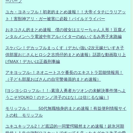
ーハーフ
ユカ・ヨネッフル！初老的まとめ速報！！大帝イタチにラリアッ
ト！害獣神アリ・ガー被害に必殺！パイルドライバー
おネコさん的まとめ速報 僕の彼女はエリーちゃん人形！豆腐メ
ンタルメンヘラ電波中年アルバイターのぬいぐるみ男子末路編
スケバン！デカッフルまっくす（デカい強い2次元嫁だいすき子
供部屋おじさんヒロシ之古惑仔的まとめ速報）話題な動画取り上
げMAX！デカいは正義刑事編
アキヨッフル-！ネオニートスケ番長のエキストラ芸能情報局！
（子ども部屋おばさんの自宅警備員的まとめ速報）
[ヨシヨシロッフル-！！-素浪人勇者カツオンの未解決事件簿へよ
うこそYOUKO！のナンノ洋子のはなしは信じるな編）]
モリッフル！ 50代無職独身的まとめ速報！有益便利情報サイ
トの杜 モリッフル
ユキユキッフル2！ど底辺的一同驚愕騒然まとめ速報！超氷河期