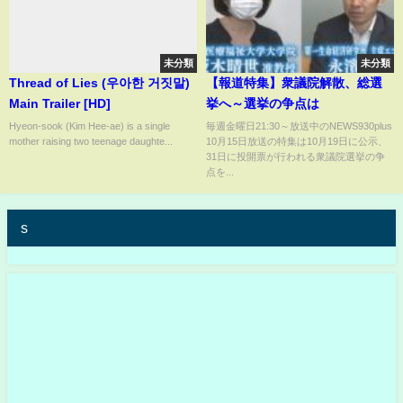
未分類
未分類
Thread of Lies (우아한 거짓말)
【報道特集】衆議院解散、総選
Main Trailer [HD]
挙へ～選挙の争点は
Hyeon-sook (Kim Hee-ae) is a single
毎週金曜日21:30～放送中のNEWS930plus
mother raising two teenage daughte...
10月15日放送の特集は10月19日に公示、
31日に投開票が行われる衆議院選挙の争
点を...
s