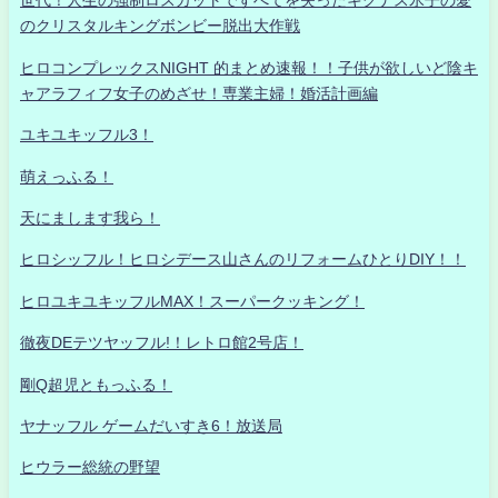
世代！人生の強制ロスカットですべてを失ったキグナス氷子の愛
のクリスタルキングボンビー脱出大作戦
ヒロコンプレックスNIGHT 的まとめ速報！！子供が欲しいど陰キ
ャアラフィフ女子のめざせ！専業主婦！婚活計画編
ユキユキッフル3！
萌えっふる！
天にまします我ら！
ヒロシッフル！ヒロシデース山さんのリフォームひとりDIY！！
ヒロユキユキッフルMAX！スーパークッキング！
徹夜DEテツヤッフル!！レトロ館2号店！
剛Q超児ともっふる！
ヤナッフル ゲームだいすき6！放送局
ヒウラー総統の野望