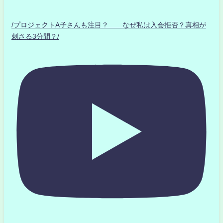
/プロジェクトA子さんも注目？ なぜ私は入会拒否？真相が
刺さる3分間？/