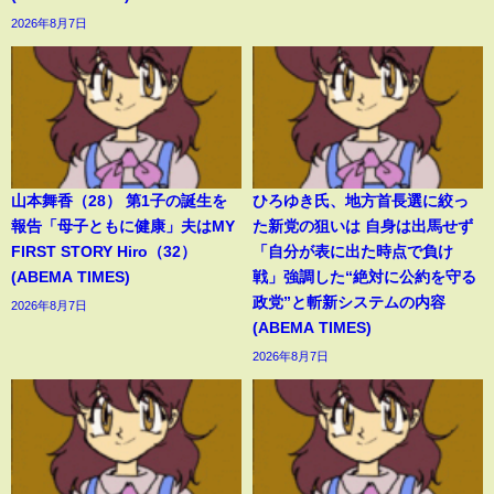
2026年8月7日
山本舞香（28） 第1子の誕生を
ひろゆき氏、地方首長選に絞っ
報告「母子ともに健康」夫はMY
た新党の狙いは 自身は出馬せず
FIRST STORY Hiro（32）
「自分が表に出た時点で負け
(ABEMA TIMES)
戦」強調した“絶対に公約を守る
政党”と斬新システムの内容
2026年8月7日
(ABEMA TIMES)
2026年8月7日