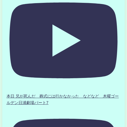
本日 兄が死んだ 葬式には行かなかった などなど 木曜ゴー
ルデン日浦劇場パート7