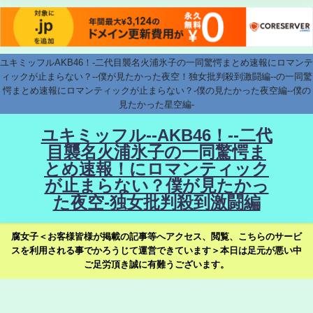
ユキミッフルAKB46！-二代目襲名火浦氷子の一同驚愕まとめ速報にロマンテ
ィックが止まらない？--僕が見たかった夜空！独女批判殺到激闘編--の一同驚
愕まとめ速報にロマンティックが止まらない？-僕の見たかった夜空編--僕の
見たかった星空編-
ユキミッフル--AKB46！--二代
目襲名火浦氷子の一同驚愕ま
とめ速報！にロマンティック
が止まらない？僕が見たかっ
た夜空-独女批判殺到激闘編
腐女子＜お客様皆様が掲載の記事等へアクセス、閲覧、こちらのサービ
スを利用される事でかろうじて運営できています＞本日は足元が悪い中
ご足労頂き誠に有難うございます。