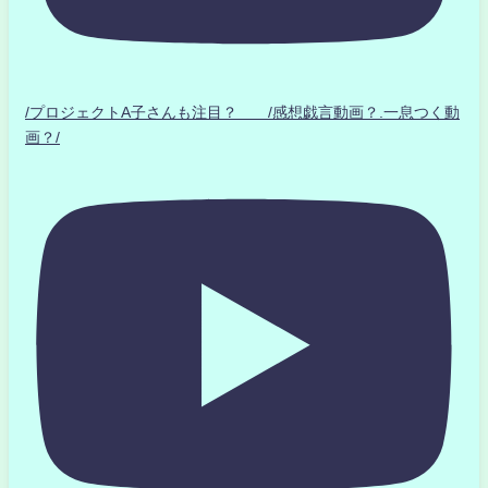
/プロジェクトA子さんも注目？ /感想戯言動画？.一息つく動
画？/