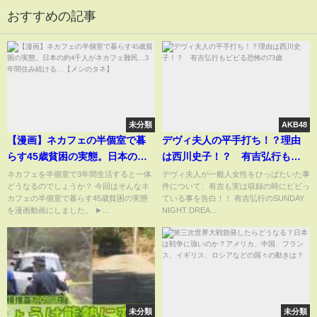
おすすめの記事
未分類
AKB48
【漫画】ネカフェの半個室で暮
デヴィ夫人の平手打ち！？理由
らす45歳貧困の実態。日本の約4
は西川史子！？ 有吉弘行もビ
千人がネカフェ難民…3年間住み
ビる恐怖の73歳
ネカフェを半個室で3年間生活すると一体
デヴィ夫人が一般人女性をひっぱたいた事
どうなるのでしょうか？ 今回はそんなネ
件について、有吉も実は収録の時にビビっ
続ける…【メシのタネ】
カフェの半個室で暮らす45歳貧困の実態
ている事を告白！！ 有吉弘行のSUNDAY
を漫画動画にしました。 ►...
NIGHT DREA...
未分類
未分類