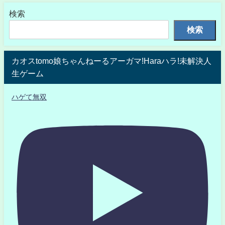
検索
検索
カオスtomo娘ちゃんねーるアーガマ!Haraハラ!未解決人
生ゲーム
ハゲて無双