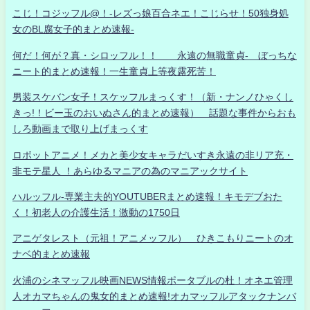
こじ！コジッフル@！-レズっ娘百合ネエ！こじらせ！50独身処
女のBL腐女子的まとめ速報-
何だ！何が？真・シロッフル！！ 永遠の無職童貞- ぼっちな
ニート的まとめ速報！一生童貞上等夜露死苦！
男装スケバン女子！スケッフルまっくす！（新・ナンノひゃくし
きっ!！ビー玉のおいぬさん的まとめ速報） 話題な事件からおも
しろ動画まで取り上げまっくす
ロボットアニメ！メカと美少女キャラだいすき永遠の非リア充・
非モテ星人 ！あらゆるマニアの為のマニアックサイト
ハルッフル-専業主夫的YOUTUBERまとめ速報！キモデブおた
く！初老人の介護生活！激動の1750日
アニゲタレスト（元祖！アニメッフル） ひきこもりニートのオ
ナベ的まとめ速報
火浦のシネマッフル映画NEWS情報ポータブルの杜！オネエ管理
人オカマちゃんの鬼女的まとめ速報!オカマッフルアタックナンバ