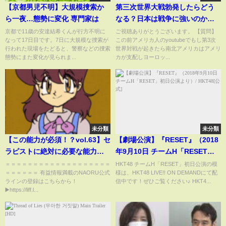
【京都男児不明】大規模捜索か
第三次世界大戦勃発したらどう
ら一夜…態勢に変化 専門家は
なる？日本は戦争に強いのか？
アメリカ、中国、フランス、イ
京都で11歳の安達結希くんが行方不明に
ご視聴ありがとうございます。 【質問】
なって17日目です。7日に大規模な捜索が
この前アメリカ人のyoutubeでもし第3次
ギリス、ロシアなどの国々の動
行われた現場をたどると、警察などの捜索
世界対戦が起きたら南北アメリカはアメリ
きは？
態勢にまた変化が見られま...
カが支配しヨーロッ...
未分類
未分類
【この能力が必須！？vol.63】セ
【劇場公演】『RESET』（2018
ラピストに絶対に必要な能力に
年9月10日 チームH「RESET」
ついて中山先生が熱弁！
初日公演より）/ HKT48[公式]
＝＝＝＝＝＝＝＝＝＝＝＝＝＝＝＝＝＝＝
HKT48 チームH「RESET」初日公演の模
＝＝＝＝＝＝ 有益情報満載のNAORU公式
様は、HKT48 LIVE!! ON DEMANDにて配
ラインの登録はこちらから！
信中です！ぜひご覧ください♪ HKT4...
▶️https://liff.l...