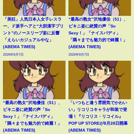
「美狂」人気日本人女子レスラ
“最高の熟女”沢地優佳（51）、
ー、ド派手ヘアと“大胆漢字プリ
ビキニ姿に絶賛の声「So
ント”のノースリーブ姿に反響
Sexy！」「ナイスバディ」
「えらいカジュアルやな」
「隅々までも魅力的で綺麗！」
(ABEMA TIMES)
(ABEMA TIMES)
2026年8月7日
2026年8月7日
“最高の熟女”沢地優佳（51）、
「いつもと違う雰囲気でかわい
ビキニ姿に絶賛の声「So
い」リコリコキャラが和装で登
Sexy！」「ナイスバディ」
場！『リコリス・リコイル』
「隅々までも魅力的で綺麗！」
POP UP STOREが8月28日開幕
(ABEMA TIMES)
(ABEMA TIMES)