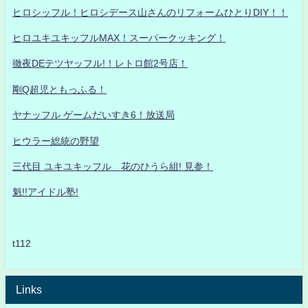
ヒロシッフル！ヒロシデース山さんのリフォームひとりDIY！！
ヒロユキユキッフルMAX！スーパークッキング！
徹夜DEテツヤッフル!！レトロ館2号店！
剛Q超児ともっふる！
ヤナッフル ゲームだいすき6！放送局
ヒウラー総統の野望
三代目 ユキユキッフル 花のひうら組! 見参！
魁!!アイドル塾!
t112
Links