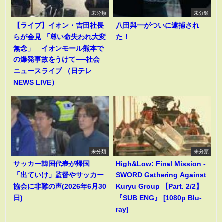
未分類
未分類
【ライブ】イオン・吉田社長
八田與一がついに逮捕され
らが会見 「尊い命失われ大変
た！
無念」 イオンモール熊本で
の爆発事故をうけて──社会
ニュースライブ （日テレ
NEWS LIVE）
未分類
未分類
サッカー韓国代表が帰国
High&Low: Final Mission -
「出ていけ」監督やサッカー
SWORD Gathering Against
協会に非難の声(2026年6月30
Kuryu Group 【Part. 2/2】
日)
『SUB ENG』 [1080p Blu-
ray]