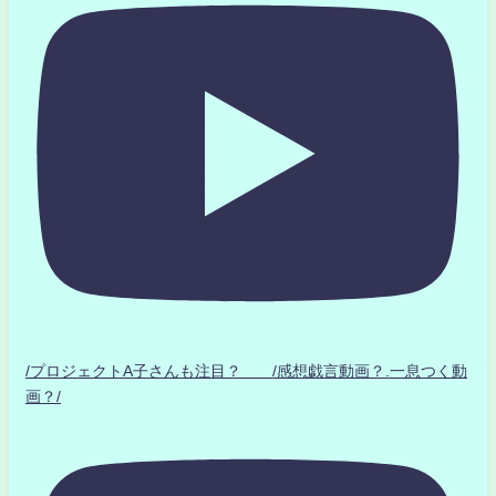
/プロジェクトA子さんも注目？ /感想戯言動画？.一息つく動
画？/