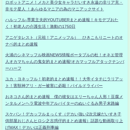
ロボットアニメ！メカと美少女キャラだいすき永遠の非リア充・
非モテ星人 ！あらゆるマニアの為のマニアックサイト
ハルッフル-専業主夫的YOUTUBERまとめ速報！キモデブおた
く！初老人の介護生活！激動の1750日
アニゲタレスト（元祖！アニメッフル） ひきこもりニートのオ
ナベ的まとめ速報
火浦のシネマッフル映画NEWS情報ポータブルの杜！オネエ管理
人オカマちゃんの鬼女的まとめ速報!オカマッフルアタックナンバ
ーハーフ
ユカ・ヨネッフル！初老的まとめ速報！！大帝イタチにラリアッ
ト！害獣神アリ・ガー被害に必殺！パイルドライバー
おネコさん的まとめ速報 僕の彼女はエリーちゃん人形！豆腐メ
ンタルメンヘラ電波中年アルバイターのぬいぐるみ男子末路編
スケバン！デカッフルまっくす（デカい強い2次元嫁だいすき子
供部屋おじさんヒロシ之古惑仔的まとめ速報）話題な動画取り上
げMAX！デカいは正義刑事編