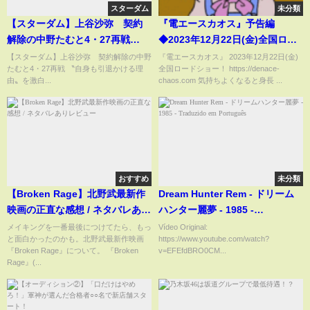
スターダム
未分類
【スターダム】上谷沙弥 契約
『電エースカオス』予告編
解除の中野たむと4・27再戦
◆2023年12月22日(金)全国ロー
〝自身も引退かける理由〟を激
ドショー！
【スターダム】上谷沙弥 契約解除の中野
『電エースカオス』 2023年12月22日(金)
たむと4・27再戦 〝自身も引退かける理
全国ロードショー！ https://denace-
白
由〟を激白...
chaos.com 気持ちよくなると身長 ...
おすすめ
未分類
【Broken Rage】北野武最新作
Dream Hunter Rem - ドリーム
映画の正直な感想 / ネタバレあり
ハンター麗夢 - 1985 -
レビュー
Traduzido em Português
メイキングを一番最後につけてたら、もっ
Vídeo Original:
と面白かったのかも。北野武最新作映画
https://www.youtube.com/watch?
『Broken Rage』について。 『Broken
v=EFEfdBRO0CM...
Rage』(...