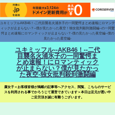
ユキミッフルAKB46！-二代目襲名火浦氷子の一同驚愕まとめ速報にロマンテ
ィックが止まらない？--僕が見たかった夜空！独女批判殺到激闘編--の一同驚
愕まとめ速報にロマンティックが止まらない？-僕の見たかった夜空編--僕の
見たかった星空編-
ユキミッフル--AKB46！--二代
目襲名火浦氷子の一同驚愕ま
とめ速報！にロマンティック
が止まらない？僕が見たかっ
た夜空-独女批判殺到激闘編
腐女子＜お客様皆様が掲載の記事等へアクセス、閲覧、こちらのサービ
スを利用される事でかろうじて運営できています＞本日は足元が悪い中
ご足労頂き誠に有難うございます。