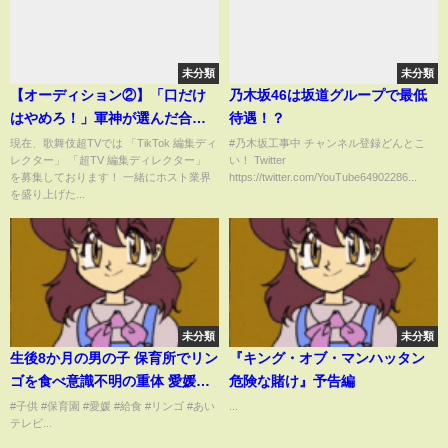
未分類
未分類
【オーディション②】「口だけ
乃木坂46は坂道グループで最低
はやめろ！」軍神が選んだ合格
待遇！？
者○○名で新店舗スタート！
現在、歌舞伎超TVでは 「TikTok 編集ディ
#乃木坂工事中 チャンネル登録どんとこ
レクター」 「超TV 編集ディレクター」
い！ Twitter
を募集しております！ 一緒にホスト業界
https://twitter.com/YouTube64902286...
を盛り上げた...
未分類
未分類
生後8か月の男の子 保育所でリン
『キング・オブ・マンハッタン
ゴを食べ意識不明の重体 愛媛県
危険な賭け』予告編
が特別監査へ「愛媛のニュー
#子供 #保育園 #愛媛 #給食 #リンゴ #あい
...
テレビ...
ス」