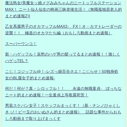
魔法熟女/美魔女ッ娘メグみみちゃんのニートッフルステーション
MAX！ ニート仙人仙女の映画三昧老後生活！（無職孤独居老人的
まとめ速報Z)]
乙女系腐男子のオカマッフルMAX2- FX！オ・カマトレーダーの
逆襲！！ 極道のオカマたち編（おもしろ動画まとめ速報）
スーパーウンコ！
新・ハゲッフル！哀愁のハゲ男の髪ってるまとめ速報！！激しく
ハゲっTEL？
こじ！コジッフル@！-レズっ娘百合ネエ！こじらせ！50独身処
女のBL腐女子的まとめ速報-
何だ！何が？真・シロッフル！！ 永遠の無職童貞- ぼっちな
ニート的まとめ速報！一生童貞上等夜露死苦！
男装スケバン女子！スケッフルまっくす！（新・ナンノひゃくし
きっ!！ビー玉のおいぬさん的まとめ速報） 話題な事件からおも
しろ動画まで取り上げまっくす