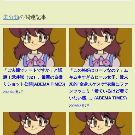
未分類
の関連記事
「ご夫婦でデートですか」と話
「この格好はセーフなの？」ム
題！武井咲（32）、最新の自撮
キムキすぎるヒール女子、近未
りショット公開(ABEMA TIMES)
来的“全身スケスケ”衣装にファ
ンツッコミ「着ているけど着て
2026年8月7日
いない感…」(ABEMA TIMES)
2026年8月7日