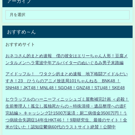
アーカイブ
おすすめ～ん
おすすめサイト
おネコさん的まとめ速報 僕の彼女はエリーちゃん人形！豆腐メ
ンタルメンヘラ電波中年アルバイターのぬいぐるみ男子末路編
アイドッフル！ ワタクシ的まとめ速報 地下格闘アイドルだい
すき！23 ひうらのアニメ放送局101ちゃんねる BNK48 ！
SNH48！JKT48！MNL48！SGO48！GNZ48！STU48！SKE48
ヒウラッフルのハーニーフィニッシュゴミ屋敷補完計画 ＜必殺！
生前整理人！孤立し孤独死からの～特殊清掃・遺品整理への道F
完結編＞ キャッシング計1500万返済：厨二病借金3500万円！う
つ病統合失調症14年生HKT46！！9期研究生、最後のサイト！全
米が泣いた！認知症鬱病60代のラストサイト絶賛！公開中