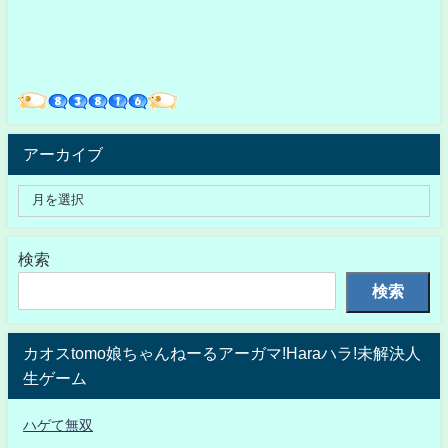
アーカイブ
検索
検索
カオスtomo娘ちゃんねーるアーガマ!Haraハラ!未解決人
生ゲーム
ハゲて無双