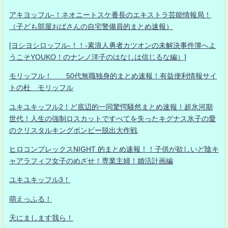
アキヨッフル-！ネオニートスケ番長のエキストラ芸能情報局！
（子ども部屋おばさんの自宅警備員的まとめ速報）
[ヨシヨシロッフル-！！-素浪人勇者カツオンの未解決事件簿へよ
うこそYOUKO！のナンノ洋子のはなしは信じるな編）]
モリッフル！ 50代無職独身的まとめ速報！有益便利情報サイ
トの杜 モリッフル
ユキユキッフル2！ど底辺的一同驚愕騒然まとめ速報！超氷河期
世代！人生の強制ロスカットですべてを失ったキグナス氷子の愛
のクリスタルキングボンビー脱出大作戦
ヒロコンプレックスNIGHT 的まとめ速報！！子供が欲しいど陰キ
ャアラフィフ女子のめざせ！専業主婦！婚活計画編
ユキユキッフル3！
萌えっふる！
天にまします我ら！