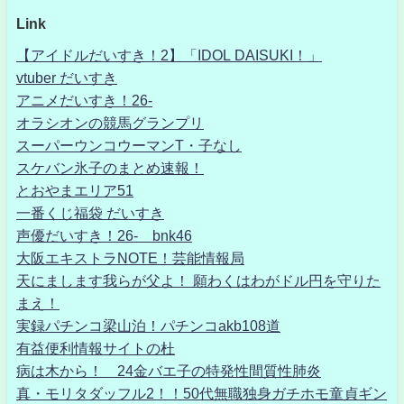
Link
【アイドルだいすき！2】「IDOL DAISUKI！」
vtuber だいすき
アニメだいすき！26-
オラシオンの競馬グランプリ
スーパーウンコウーマンT・子なし
スケバン氷子のまとめ速報！
とおやまエリア51
一番くじ福袋 だいすき
声優だいすき！26- bnk46
大阪エキストラNOTE！芸能情報局
天にまします我らが父よ！ 願わくはわがドル円を守りた
まえ！
実録パチンコ梁山泊！パチンコakb108道
有益便利情報サイトの杜
病は木から！ 24金バエ子の特発性間質性肺炎
真・モリタダッフル2！！50代無職独身ガチホモ童貞ギン