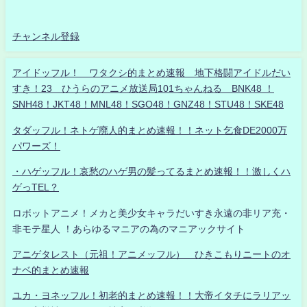
チャンネル登録
アイドッフル！ ワタクシ的まとめ速報 地下格闘アイドルだい
すき！23 ひうらのアニメ放送局101ちゃんねる BNK48 ！
SNH48！JKT48！MNL48！SGO48！GNZ48！STU48！SKE48
タダッフル！ネトゲ廃人的まとめ速報！！ネット乞食DE2000万
パワーズ！
・ハゲッフル！哀愁のハゲ男の髪ってるまとめ速報！！激しくハ
ゲっTEL？
ロボットアニメ！メカと美少女キャラだいすき永遠の非リア充・
非モテ星人 ！あらゆるマニアの為のマニアックサイト
アニゲタレスト（元祖！アニメッフル） ひきこもりニートのオ
ナベ的まとめ速報
ユカ・ヨネッフル！初老的まとめ速報！！大帝イタチにラリアッ