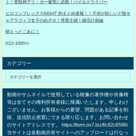
ト！害獣神アリ・ガー被害に必殺！パイルドライバー
ヒロコンプレックスNIGHT 的まとめ速報！！子供が欲しいど陰キ
ャアラフィフ女子のめざせ！専業主婦！婚活計画編
萌えっとこあに！
t112-1000ｍ
カテゴリー
動画やサムネイルで使用している映像の著作権や肖像権
等は全てその権利所有者様に帰属いたします。申しわけ
ございません。お客様からの要望、問題がある記事を削
除、送信防止措置にできる限り応じます。お問い合わせ
のサイトアドレスです。 https://form.os7.biz/f/c82c6596/
当サイトは各動画共有サイトへのアップロードは行なっ