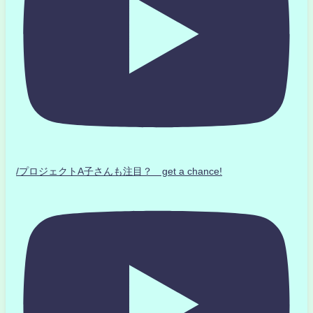
/プロジェクトA子さんも注目？ get a chance!