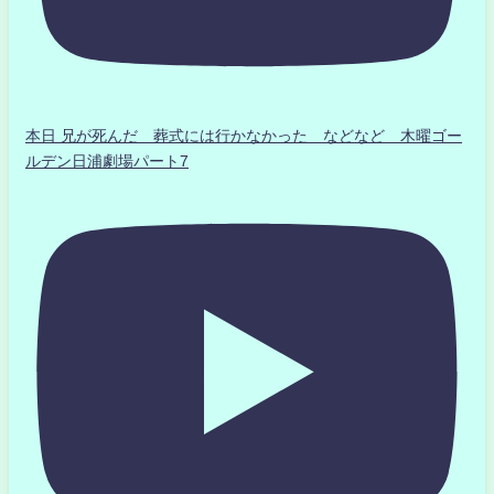
本日 兄が死んだ 葬式には行かなかった などなど 木曜ゴー
ルデン日浦劇場パート7