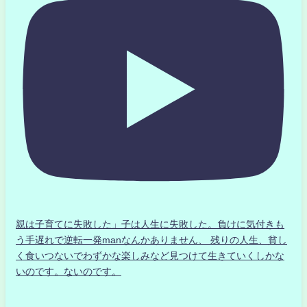
親は子育てに失敗した」子は人生に失敗した。負けに気付きも
う手遅れで逆転一発manなんかありません、 残りの人生、貧し
く食いつないでわずかな楽しみなど見つけて生きていくしかな
いのです。ないのです。