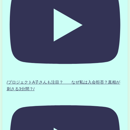
/プロジェクトA子さんも注目？ なぜ私は入会拒否？真相が
刺さる3分間？/