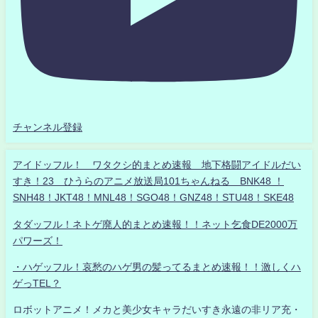
チャンネル登録
アイドッフル！ ワタクシ的まとめ速報 地下格闘アイドルだい
すき！23 ひうらのアニメ放送局101ちゃんねる BNK48 ！
SNH48！JKT48！MNL48！SGO48！GNZ48！STU48！SKE48
タダッフル！ネトゲ廃人的まとめ速報！！ネット乞食DE2000万
パワーズ！
・ハゲッフル！哀愁のハゲ男の髪ってるまとめ速報！！激しくハ
ゲっTEL？
ロボットアニメ！メカと美少女キャラだいすき永遠の非リア充・