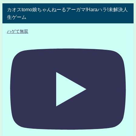
カオスtomo娘ちゃんねーるアーガマ!Haraハラ!未解決人
生ゲーム
ハゲて無双