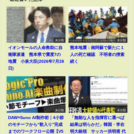
未分類
未分類
イオンモールの人命救助に自
熊本地震：南阿蘇で新たに１
衛隊派遣 熊本県で震度7の
人の死亡確認 不明者の捜索
地震 小泉大臣(2026年7月28
続く
日)
未分類
未分類
DAW×Suno AI制作術｜4小節
「無能な人を指揮官に選べば
のモチーフから“歌入り”完成
結果は明らかだ」韓国・李在
までのワークフロー公開【V5
明大統領 サッカー洪明甫 代