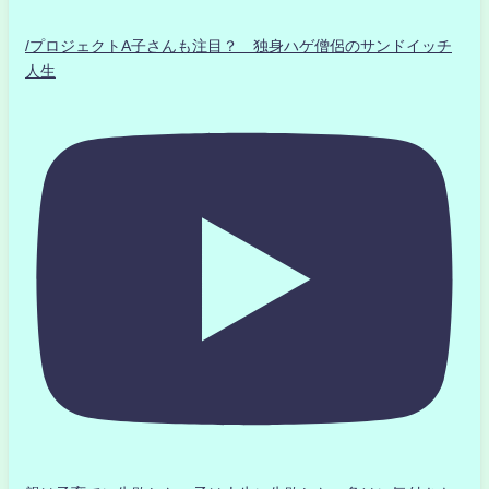
/プロジェクトA子さんも注目？ 独身ハゲ僧侶のサンドイッチ
人生