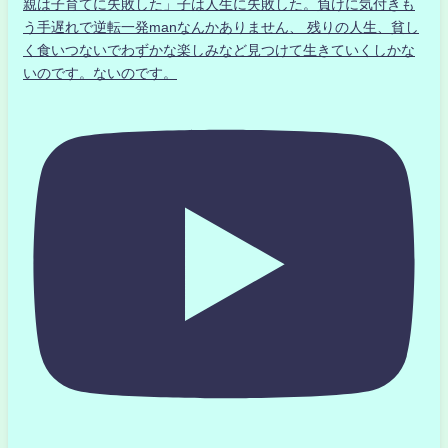
親は子育てに失敗した」子は人生に失敗した。負けに気付きも
う手遅れで逆転一発manなんかありません、 残りの人生、貧し
く食いつないでわずかな楽しみなど見つけて生きていくしかな
いのです。ないのです。