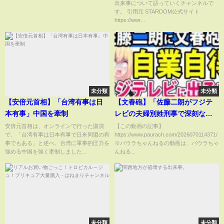
出来事について語っていくチャンネルで
ョイ #ブルーハワイレモン
説。
す。 引用元 STARDOM公式サイト
#shorts
https://wwr...
未分類
未分類
【安倍元首相】「台湾有事は日
【文春砲】「佐藤二朗がフジテ
本有事」中国を牽制
レビの夫婦別姓刑事で深刻なハ
ラスメント！」→佐藤二朗「こ
安倍元首相は、オンラインで行った講演
【この動画の記事】
で、「台湾有事は日本有事で日米同盟の有
https://www.paurach.com/2026070114371/
んなドラマ出なけりゃよかっ
事でもある」と述べ、台湾に軍事的圧力を
※パウラちゃんねるの動画は、パウラちゃ
た…」と嘆いてしまう・・・
強める中国を強く牽制しました...
んねる...
【夫婦別姓刑事】
未分類
未分類