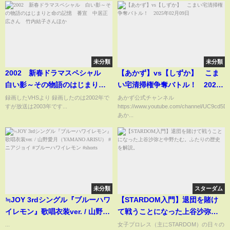
未分類
未分類
2002 新春ドラマスペシャル
【あかず】vs【しずか】 こま
白い影～その物語のはじまりと
い宅清掃権争奪バトル！ 2025
命の記憶 番宣 中居正広さ
年02月09日
録画したVHSより 録画したのは2002年で
あかず公式チャンネル
すが放送は2003年です...
https://www.youtube.com/channel/UC9cd5
ん 竹内結子さんほか
あか...
未分類
スターダム
≒JOY 3rdシングル『ブルーハワ
【STARDOM入門】退団を賭け
イレモン』歌唱衣装ver. / 山野愛
て戦うことになった上谷沙弥と
月（YAMANO ARISU） #ニアジ
中野たむ。ふたりの歴史を解
...
女子プロレス（主にSTARDOM）の日々の