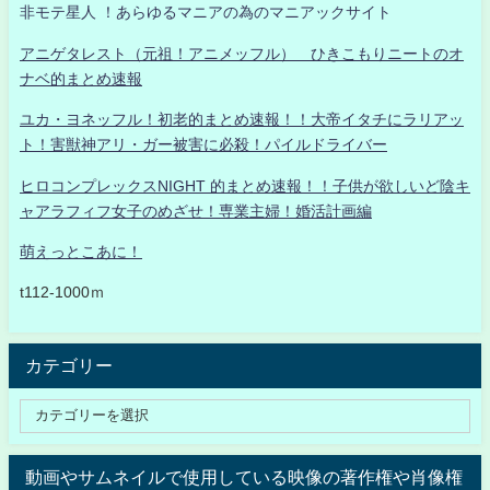
非モテ星人 ！あらゆるマニアの為のマニアックサイト
アニゲタレスト（元祖！アニメッフル） ひきこもりニートのオ
ナベ的まとめ速報
ユカ・ヨネッフル！初老的まとめ速報！！大帝イタチにラリアッ
ト！害獣神アリ・ガー被害に必殺！パイルドライバー
ヒロコンプレックスNIGHT 的まとめ速報！！子供が欲しいど陰キ
ャアラフィフ女子のめざせ！専業主婦！婚活計画編
萌えっとこあに！
t112-1000ｍ
カテゴリー
動画やサムネイルで使用している映像の著作権や肖像権