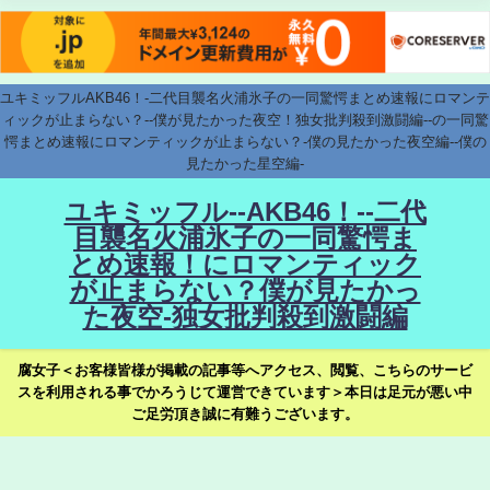
ユキミッフルAKB46！-二代目襲名火浦氷子の一同驚愕まとめ速報にロマンテ
ィックが止まらない？--僕が見たかった夜空！独女批判殺到激闘編--の一同驚
愕まとめ速報にロマンティックが止まらない？-僕の見たかった夜空編--僕の
見たかった星空編-
ユキミッフル--AKB46！--二代
目襲名火浦氷子の一同驚愕ま
とめ速報！にロマンティック
が止まらない？僕が見たかっ
た夜空-独女批判殺到激闘編
腐女子＜お客様皆様が掲載の記事等へアクセス、閲覧、こちらのサービ
スを利用される事でかろうじて運営できています＞本日は足元が悪い中
ご足労頂き誠に有難うございます。