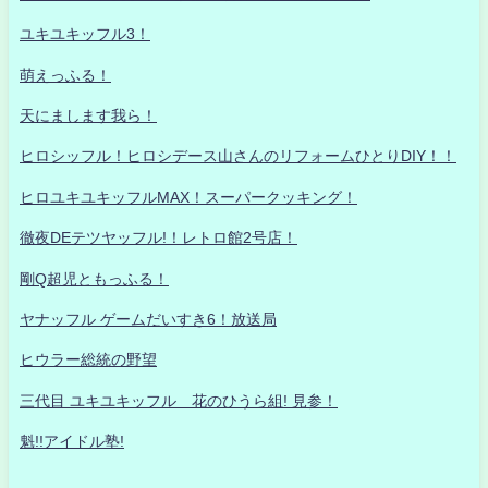
ユキユキッフル3！
萌えっふる！
天にまします我ら！
ヒロシッフル！ヒロシデース山さんのリフォームひとりDIY！！
ヒロユキユキッフルMAX！スーパークッキング！
徹夜DEテツヤッフル!！レトロ館2号店！
剛Q超児ともっふる！
ヤナッフル ゲームだいすき6！放送局
ヒウラー総統の野望
三代目 ユキユキッフル 花のひうら組! 見参！
魁!!アイドル塾!