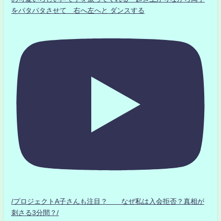
をパタパタさせて 右へ左へと ダンスする
/プロジェクトA子さんも注目？ なぜ私は入会拒否？真相が
刺さる3分間？/