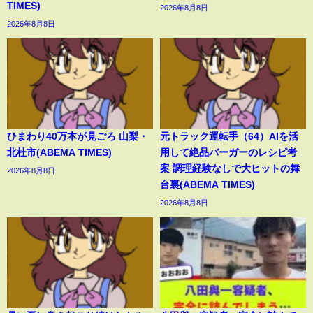
TIMES)
2026年8月8日
2026年8月8日
ひまわり40万本が見ごろ 山梨・
元トラック運転手（64）AIを活
北杜市(ABEMA TIMES)
用して絶品バーガーのレシピ考
案 調理経験なしで大ヒットの舞
2026年8月8日
台裏(ABEMA TIMES)
2026年8月8日