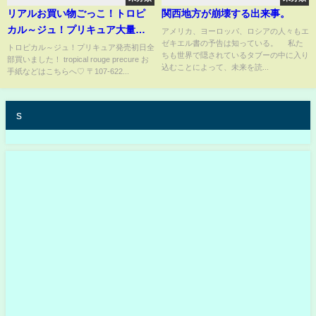
リアルお買い物ごっこ！トロピ
関西地方が崩壊する出来事。
カル～ジュ！プリキュア大量購
アメリカ、ヨーロッパ、ロシアの人々もエ
ゼキエル書の予告は知っている。 私た
入 - はねまりチャンネル
トロピカル～ジュ！プリキュア発売初日全
ちも世界で隠されているタブーの中に入り
部買いました！ tropical rouge precure お
込むことによって、未来を読...
手紙などはこちらへ♡ 〒107-622...
s