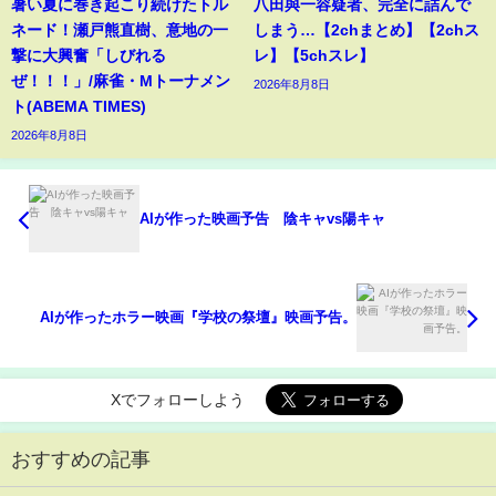
暑い夏に巻き起こり続けたトル
八田與一容疑者、完全に詰んで
ネード！瀬戸熊直樹、意地の一
しまう…【2chまとめ】【2chス
撃に大興奮「しびれる
レ】【5chスレ】
ぜ！！！」/麻雀・Mトーナメン
2026年8月8日
ト(ABEMA TIMES)
2026年8月8日
AIが作った映画予告 陰キャvs陽キャ
AIが作ったホラー映画『学校の祭壇』映画予告。
Xでフォローしよう
おすすめの記事