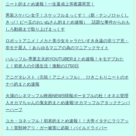
ニート的まとめ速報！一生童貞上等夜露死苦！
男装スケバン女子！スケッフルまっくす！（新・ナンノひゃくし
きっ!！ビー玉のおいぬさん的まとめ速報） 話題な事件からおも
しろ動画まで取り上げまっくす
ロボットアニメ！メカと美少女キャラだいすき永遠の非リア充・
非モテ星人 ！あらゆるマニアの為のマニアックサイト
ハルッフル-専業主夫的YOUTUBERまとめ速報！キモデブおた
く！初老人の介護生活！激動の1750日
アニゲタレスト（元祖！アニメッフル） ひきこもりニートのオ
ナベ的まとめ速報
火浦のシネマッフル映画NEWS情報ポータブルの杜！オネエ管理
人オカマちゃんの鬼女的まとめ速報!オカマッフルアタックナンバ
ーハーフ
ユカ・ヨネッフル！初老的まとめ速報！！大帝イタチにラリアッ
ト！害獣神アリ・ガー被害に必殺！パイルドライバー