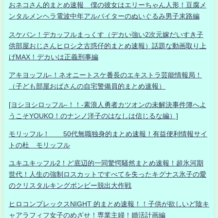
おネコさん的まとめ速報 僕の彼女はエリーちゃん人形！豆腐メ
ンタルメンヘラ電波中年アルバイターのぬいぐるみ男子末路編
スケバン！デカッフルまっくす（デカい強い2次元嫁だいすき子
供部屋おじさんヒロシ之古惑仔的まとめ速報）話題な動画取り上
げMAX！デカいは正義刑事編
アキヨッフル-！ネオニートスケ番長のエキストラ芸能情報局！
（子ども部屋おばさんの自宅警備員的まとめ速報）
[ヨシヨシロッフル-！！-素浪人勇者カツオンの未解決事件簿へよ
うこそYOUKO！のナンノ洋子のはなしは信じるな編）]
モリッフル！ 50代無職独身的まとめ速報！有益便利情報サイ
トの杜 モリッフル
ユキユキッフル2！ど底辺的一同驚愕騒然まとめ速報！超氷河期
世代！人生の強制ロスカットですべてを失ったキグナス氷子の愛
のクリスタルキングボンビー脱出大作戦
ヒロコンプレックスNIGHT 的まとめ速報！！子供が欲しいど陰キ
ャアラフィフ女子のめざせ！専業主婦！婚活計画編