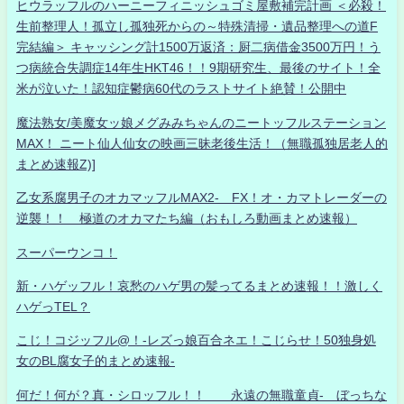
ヒウラッフルのハーニーフィニッシュゴミ屋敷補完計画 ＜必殺！
生前整理人！孤立し孤独死からの～特殊清掃・遺品整理への道F
完結編＞ キャッシング計1500万返済：厨二病借金3500万円！う
つ病統合失調症14年生HKT46！！9期研究生、最後のサイト！全
米が泣いた！認知症鬱病60代のラストサイト絶賛！公開中
魔法熟女/美魔女ッ娘メグみみちゃんのニートッフルステーション
MAX！ ニート仙人仙女の映画三昧老後生活！（無職孤独居老人的
まとめ速報Z)]
乙女系腐男子のオカマッフルMAX2- FX！オ・カマトレーダーの
逆襲！！ 極道のオカマたち編（おもしろ動画まとめ速報）
スーパーウンコ！
新・ハゲッフル！哀愁のハゲ男の髪ってるまとめ速報！！激しく
ハゲっTEL？
こじ！コジッフル@！-レズっ娘百合ネエ！こじらせ！50独身処
女のBL腐女子的まとめ速報-
何だ！何が？真・シロッフル！！ 永遠の無職童貞- ぼっちな