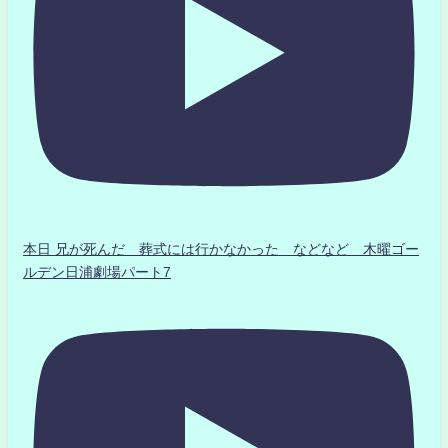
本日 兄が死んだ 葬式には行かなかった などなど 木曜ゴー
ルデン日浦劇場パート7