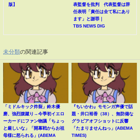
版】
表監督を批判 代表監督は辞
任表明「責任は全て私にあり
ます」と謝罪｜
TBS NEWS DIG
未分類
の関連記事
「ミドルキック炸裂」鈴木優
『ちいかわ』モモンガ声優で話
磨、強烈腹蹴り→今季初イエロ
題・井口裕香（38）、無防備な
ーカードにファン物議「ちょっ
グラビアオフショットに反響
と厳しいな」「開幕戦からお祖
「たまりませんねっ」(ABEMA
母様に怒られる」(ABEMA
TIMES)