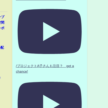
ーブ
空間
レポ
心配
/プロジェクトA子さんも注目？ get a
chance!
リ