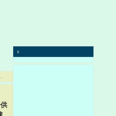
s
子供
速