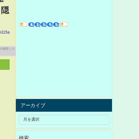
を隠
in115a
アーカイブ
検索