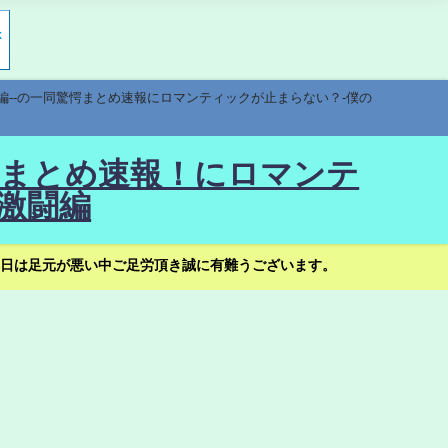
編--の一同驚愕まとめ速報にロマンティックが止まらない？-僕の
驚愕まとめ速報！にロマンテ
激闘編
日は足元が悪い中ご足労頂き誠に有難うございます。