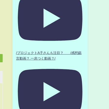
/プロジェクトA子さんも注目？ /感想戯
言動画？.一息つく動画？/