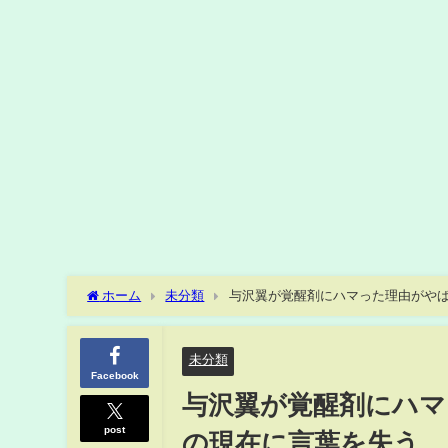
ホーム
未分類
与沢翼が覚醒剤にハマった理由がや
貌…”秒速で1億稼ぐ男”として知られる実業家が破産した真相
未分類
Facebook
与沢翼が覚醒剤にハマ
post
の現在に言葉を失う…