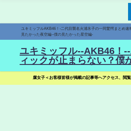
ユキミッフルAKB46！-二代目襲名火浦氷子の一同驚愕まとめ
見たかった夜空編--僕の見たかった星空編-
ユキミッフル--AKB46
ィックが止まらない？僕が
腐女子＜お客様皆様が掲載の記事等へアクセス、閲覧