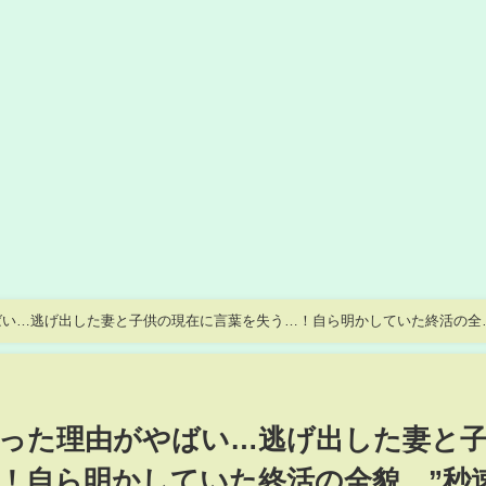
ばい…逃げ出した妻と子供の現在に言葉を失う…！自ら明かしていた終活の全
に驚きを隠せない！
った理由がやばい…逃げ出した妻と
！自ら明かしていた終活の全貌…”秒