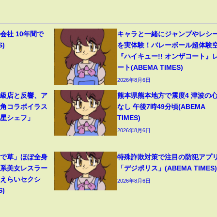
会社 10年間で
キャラと一緒にジャンプやレシ
S)
を実体験！バレーボール超体験
『ハイキュー!! オンザコート』
ート(ABEMA TIMES)
2026年8月6日
高級店と反響、ア
熊本県熊本地方で震度4 津波の
牛角コラボイラス
なし 午後7時49分頃(ABEMA
つ星シェフ」
TIMES)
2026年8月6日
装で草」ほぼ全身
特殊詐欺対策で注目の防犯アプ
ン系美女レスラー
「デジポリス」(ABEMA TIMES)
「えらいセクシ
2026年8月6日
S)