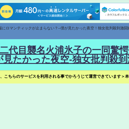
速報にロマンティックが止まらない？--僕が見たかった夜空！独女批判殺到激闘
！--二代目襲名火浦氷子の一同
見たかった夜空-独女批判殺到
、こちらのサービスを利用される事でかろうじて運営できています＞本