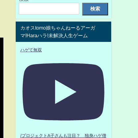
検索
カオスtomo娘ちゃんねーるアーガ
マ!Haraハラ!未解決人生ゲーム
ハゲて無双
/プロジェクトA子さんも注目？ 独身ハゲ僧