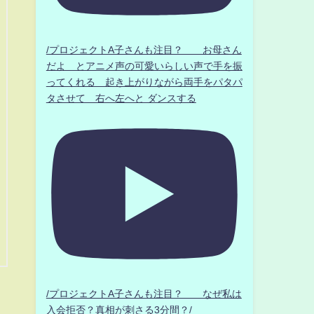
/プロジェクトA子さんも注目？ お母さん
だよ とアニメ声の可愛いらしい声で手を振
ってくれる 起き上がりながら両手をパタパ
タさせて 右へ左へと ダンスする
/プロジェクトA子さんも注目？ なぜ私は
入会拒否？真相が刺さる3分間？/