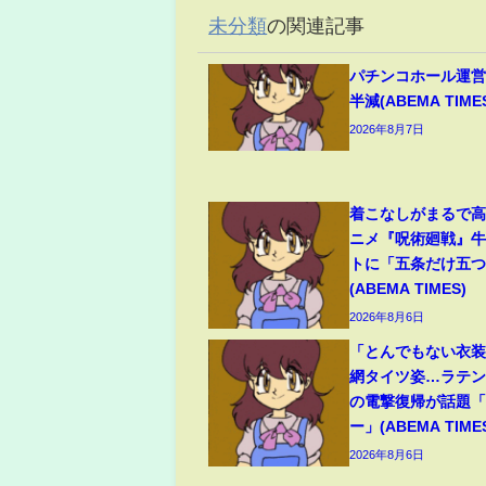
未分類
の関連記事
パチンコホール運営
半減(ABEMA TIME
2026年8月7日
着こなしがまるで
ニメ『呪術廻戦』
トに「五条だけ五
(ABEMA TIMES)
2026年8月6日
「とんでもない衣
網タイツ姿…ラテ
の電撃復帰が話題
ー」(ABEMA TIME
2026年8月6日