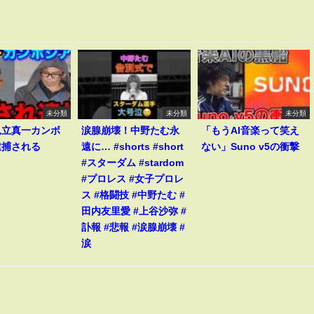
未分類
未分類
未分類
見立真一カンボ
涙腺崩壊！中野たむ永
「もうAI音楽って笑え
逮捕される
遠に… #shorts #short
ない」Suno v5の衝撃
#スターダム #stardom
#プロレス #女子プロレ
ス #格闘技 #中野たむ #
田内友里愛 #上谷沙弥 #
訃報 #悲報 #涙腺崩壊 #
涙