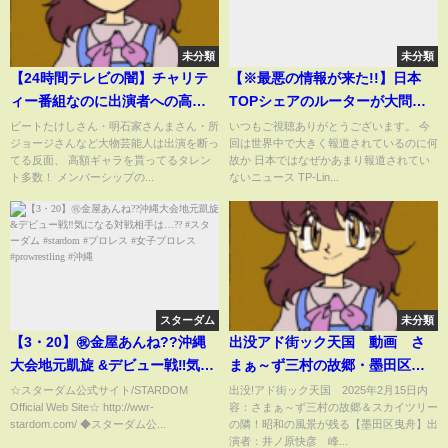
未分類
未分類
【24時間テレビの闇】チャリテ
【※最悪の情報が来た!!】日本
ィー番組なのに出演者への高額
TOPシェアのルーターが大問題
ギャラ発生！障がい者を利用し
になっているニュースについて
ビートたけしさん・明石家さんまさん・所
いつもご視聴ありがとうございます。 今
ジョージさんなど大物芸能人は出演を断っ
回は世界中で大きく報道されているのに何
た感動ポルノ・ヤラセ行為など
解説します【あなたの家は大丈
てる反面、 高額ギャラを貰ってるタレン
故か 日本ではなぜかあまり報道されてい
闇が深すぎる....募金・寄付金の
夫？】
ト多数！ メンバーシップの...
ないニュース TP-Lin...
行方は？
スターダム
未分類
【3・20】㊗️金屋あんね??沖縄
出没アド街ック天国 動画 さ
大会地元凱旋 &デビュー戦‼️気に
まぁ～ず三村の故郷・墨田区曳
なる対戦相手は…?? #スターダ
舟 2月15日
☆スターダム公式サイト/STARDOM
出没!アド街ック天国 2025年2月15日内
Official Web Site☆ http://wwr-
容：さまぁ～ず三村の故郷＆スカイツリー
ム #stardom #プロレス #女子プ
stardom.com/ ◆スターダム公...
の隣！昭和の風景が残る【墨田区曳舟】出
ロレス #prowrestling #沖縄
演者：井ノ原快彦 峰...