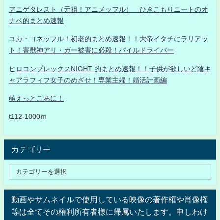
アニゲタレスト（元祖！アニメッフル） ひきこもりニートのオ
ナベ的まとめ速報
ユカ・ヨネッフル！初老的まとめ速報！！大帝イタチにラリアッ
ト！害獣神アリ・ガー被害に必殺！パイルドライバー
ヒロコンプレックスNIGHT 的まとめ速報！！子供が欲しいど陰キ
ャアラフィフ女子のめざせ！専業主婦！婚活計画編
萌えっとこあに！
t112-1000ｍ
カテゴリー
動画やサムネイルで使用している映像の著作権や肖像権
等は全てその権利所有者様に帰属いたします。申しわけ