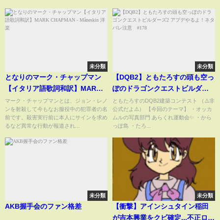
未分類
未分類
となりのマーク・チャップマン
【DQB2】ともたろすの頭も空っ
【イタリア語歌詞和訳】MARK
ぽのドラゴンクエストビルダー
CHAPMAN - Måneskin 洋楽
ズ2 アプデやるよ！ネタバレ注
マーク・チャップマンとは、ジョン・レノ
ともたろすのDQB2建築コンテスト （⚠️非
ンを射殺して今もなお服役中の犯罪者の名
公式だよ⚠️） 【今回のテーマ】 ・オッカ
意 #178
前です。殺害実行前に本人にサインを求め
ムルの写真部門 あらくれ運動会✨ ・から
るなど異常な行動が報道され...
っぽ島 ・たろ...
未分類
未分類
AKB握手会のファン格差
【衝撃】アインシュタイン稲田
が吉本興業をクビ確定...不正ログ
...