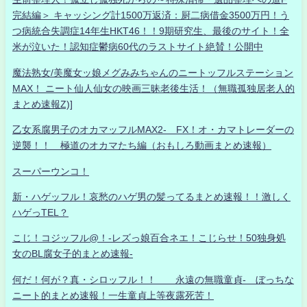
完結編＞ キャッシング計1500万返済：厨二病借金3500万円！う
つ病統合失調症14年生HKT46！！9期研究生、最後のサイト！全
米が泣いた！認知症鬱病60代のラストサイト絶賛！公開中
魔法熟女/美魔女ッ娘メグみみちゃんのニートッフルステーション
MAX！ ニート仙人仙女の映画三昧老後生活！（無職孤独居老人的
まとめ速報Z)]
乙女系腐男子のオカマッフルMAX2- FX！オ・カマトレーダーの
逆襲！！ 極道のオカマたち編（おもしろ動画まとめ速報）
スーパーウンコ！
新・ハゲッフル！哀愁のハゲ男の髪ってるまとめ速報！！激しく
ハゲっTEL？
こじ！コジッフル@！-レズっ娘百合ネエ！こじらせ！50独身処
女のBL腐女子的まとめ速報-
何だ！何が？真・シロッフル！！ 永遠の無職童貞- ぼっちな
ニート的まとめ速報！一生童貞上等夜露死苦！