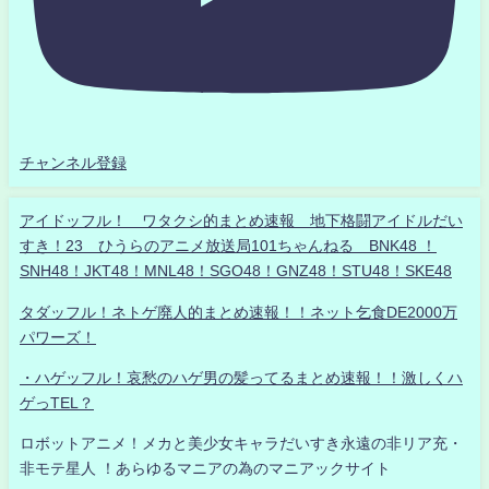
チャンネル登録
アイドッフル！ ワタクシ的まとめ速報 地下格闘アイドルだい
すき！23 ひうらのアニメ放送局101ちゃんねる BNK48 ！
SNH48！JKT48！MNL48！SGO48！GNZ48！STU48！SKE48
タダッフル！ネトゲ廃人的まとめ速報！！ネット乞食DE2000万
パワーズ！
・ハゲッフル！哀愁のハゲ男の髪ってるまとめ速報！！激しくハ
ゲっTEL？
ロボットアニメ！メカと美少女キャラだいすき永遠の非リア充・
非モテ星人 ！あらゆるマニアの為のマニアックサイト