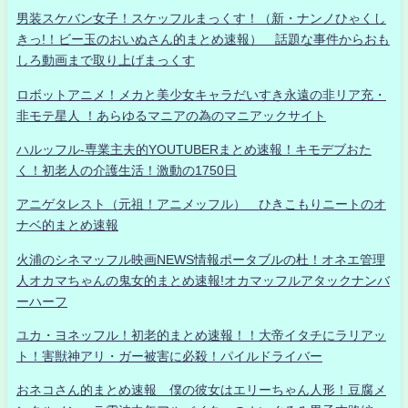
男装スケバン女子！スケッフルまっくす！（新・ナンノひゃくし
きっ!！ビー玉のおいぬさん的まとめ速報） 話題な事件からおも
しろ動画まで取り上げまっくす
ロボットアニメ！メカと美少女キャラだいすき永遠の非リア充・
非モテ星人 ！あらゆるマニアの為のマニアックサイト
ハルッフル-専業主夫的YOUTUBERまとめ速報！キモデブおた
く！初老人の介護生活！激動の1750日
アニゲタレスト（元祖！アニメッフル） ひきこもりニートのオ
ナベ的まとめ速報
火浦のシネマッフル映画NEWS情報ポータブルの杜！オネエ管理
人オカマちゃんの鬼女的まとめ速報!オカマッフルアタックナンバ
ーハーフ
ユカ・ヨネッフル！初老的まとめ速報！！大帝イタチにラリアッ
ト！害獣神アリ・ガー被害に必殺！パイルドライバー
おネコさん的まとめ速報 僕の彼女はエリーちゃん人形！豆腐メ