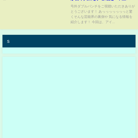
インの犯人探しが難航する実態
号外ダブルパンチをご視聴いただきありが
とうございます！ あっっっっっっっと驚
に驚きを隠せない...『人気お笑い
くそんな芸能界の裏側や 気になる情報を
芸人』が先輩芸人に暴露された
紹介します！ 今回は、アイ...
過去の性加害がヤバい...
s