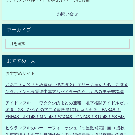
ク、ボタンを押すと問い合わせページに移動
お問い合せ
アーカイブ
おすすめ～ん
おすすめサイト
おネコさん的まとめ速報 僕の彼女はエリーちゃん人形！豆腐メ
ンタルメンヘラ電波中年アルバイターのぬいぐるみ男子末路編
アイドッフル！ ワタクシ的まとめ速報 地下格闘アイドルだい
すき！23 ひうらのアニメ放送局101ちゃんねる BNK48 ！
SNH48！JKT48！MNL48！SGO48！GNZ48！STU48！SKE48
ヒウラッフルのハーニーフィニッシュゴミ屋敷補完計画 ＜必殺！
生前整理人！孤立し孤独死からの～特殊清掃・遺品整理への道F