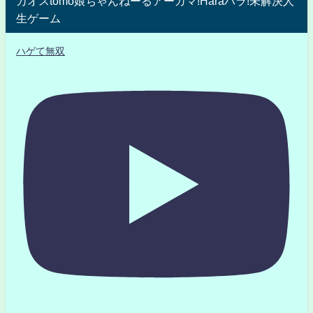
カオスtomo娘ちゃんねーるアーガマ!Haraハラ!未解決人
生ゲーム
ハゲて無双