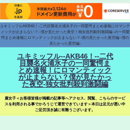
ユキミッフルAKB46！-二代目襲名火浦氷子の一同驚愕まとめ速報にロマンテ
ィックが止まらない？--僕が見たかった夜空！独女批判殺到激闘編--の一同驚
愕まとめ速報にロマンティックが止まらない？-僕の見たかった夜空編--僕の
見たかった星空編-
ユキミッフル--AKB46！--二代
目襲名火浦氷子の一同驚愕ま
とめ速報！にロマンティック
が止まらない？僕が見たかっ
た夜空-独女批判殺到激闘編
腐女子＜お客様皆様が掲載の記事等へアクセス、閲覧、こちらのサービ
スを利用される事でかろうじて運営できています＞本日は足元が悪い中
ご足労頂き誠に有難うございます。