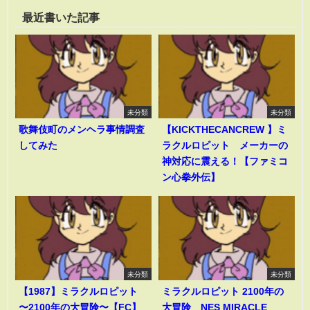
最近書いた記事
未分類
未分類
歌舞伎町のメンヘラ事情調査
【KICKTHECANCREW 】ミ
してみた
ラクルロピット メーカーの
神対応に震える！【ファミコ
ン心拳外伝】
未分類
未分類
【1987】ミラクルロピット
ミラクルロピット 2100年の
〜2100年の大冒険〜【FC】
大冒険 NES MIRACLE