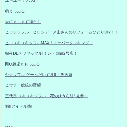
ユキユキッフル3！
萌えっふる！
天にまします我ら！
ヒロシッフル！ヒロシデース山さんのリフォームひとりDIY！！
ヒロユキユキッフルMAX！スーパークッキング！
徹夜DEテツヤッフル!！レトロ館2号店！
剛Q超児ともっふる！
ヤナッフル ゲームだいすき6！放送局
ヒウラー総統の野望
三代目 ユキユキッフル 花のひうら組! 見参！
魁!!アイドル塾!