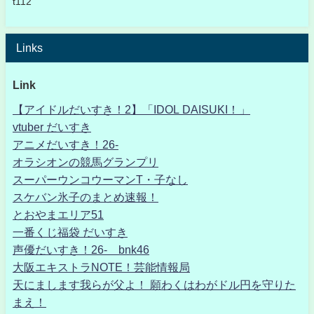
t112
Links
Link
【アイドルだいすき！2】「IDOL DAISUKI！」
vtuber だいすき
アニメだいすき！26-
オラシオンの競馬グランプリ
スーパーウンコウーマンT・子なし
スケバン氷子のまとめ速報！
とおやまエリア51
一番くじ福袋 だいすき
声優だいすき！26- bnk46
大阪エキストラNOTE！芸能情報局
天にまします我らが父よ！ 願わくはわがドル円を守りた
まえ！