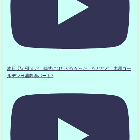
本日 兄が死んだ 葬式には行かなかった などなど 木曜ゴー
ルデン日浦劇場パート7