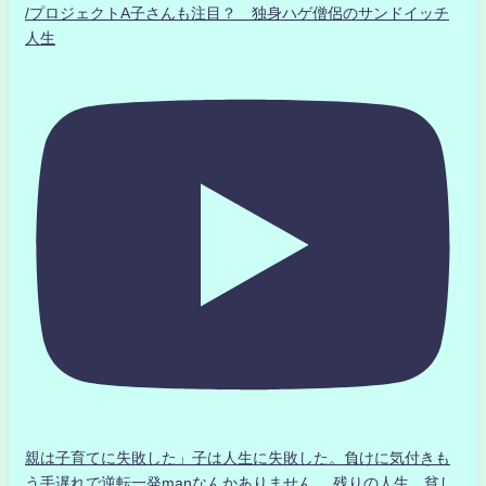
/プロジェクトA子さんも注目？ 独身ハゲ僧侶のサンドイッチ
人生
親は子育てに失敗した」子は人生に失敗した。負けに気付きも
う手遅れで逆転一発manなんかありません、 残りの人生、貧し