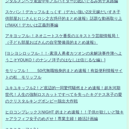
ンタルメンヘラ電波中年アルバイターのぬいぐるみ男子末路編
スケバン！デカッフルまっくす（デカい強い2次元嫁だいすき子
供部屋おじさんヒロシ之古惑仔的まとめ速報）話題な動画取り上
げMAX！デカいは正義刑事編
アキヨッフル-！ネオニートスケ番長のエキストラ芸能情報局！
（子ども部屋おばさんの自宅警備員的まとめ速報）
[ヨシヨシロッフル-！！-素浪人勇者カツオンの未解決事件簿へよ
うこそYOUKO！のナンノ洋子のはなしは信じるな編）]
モリッフル！ 50代無職独身的まとめ速報！有益便利情報サイ
トの杜 モリッフル
ユキユキッフル2！ど底辺的一同驚愕騒然まとめ速報！超氷河期
世代！人生の強制ロスカットですべてを失ったキグナス氷子の愛
のクリスタルキングボンビー脱出大作戦
ヒロコンプレックスNIGHT 的まとめ速報！！子供が欲しいど陰キ
ャアラフィフ女子のめざせ！専業主婦！婚活計画編