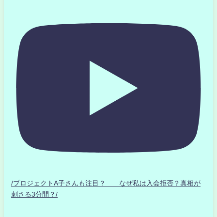
/プロジェクトA子さんも注目？ なぜ私は入会拒否？真相が
刺さる3分間？/