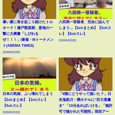
暑い夏に巻き起こり続けたトル
八田與一容疑者、完全に詰んで
ネード！瀬戸熊直樹、意地の一
しまう…【2chまとめ】【2chス
撃に大興奮「しびれる
レ】【5chスレ】
ぜ！！！」/麻雀・Mトーナメン
2026年8月8日
ト(ABEMA TIMES)
2026年8月8日
日本の気候、ぶっ壊れてしまう
「8階にどうやって描いた？」日
【2chまとめ】【2chスレ】
光鬼怒川・廃ホテルに“巨大落書
【5chスレ】
き” 「10分あればいける」「無許
可で描かれた可能性」現役アー
2026年8月8日