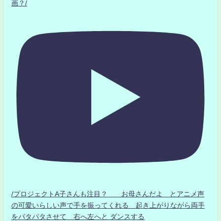
画？/
/プロジェクトA子さんも注目？ お母さんだよ とアニメ声
の可愛いらしい声で手を振ってくれる 起き上がりながら両手
をパタパタさせて 右へ左へと ダンスする