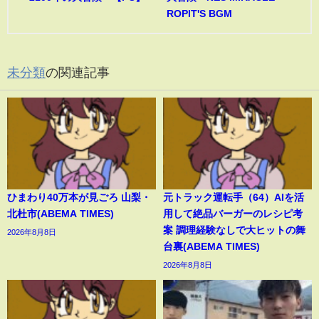
ROPIT'S BGM
未分類
の関連記事
ひまわり40万本が見ごろ 山梨・
元トラック運転手（64）AIを活
北杜市(ABEMA TIMES)
用して絶品バーガーのレシピ考
案 調理経験なしで大ヒットの舞
2026年8月8日
台裏(ABEMA TIMES)
2026年8月8日