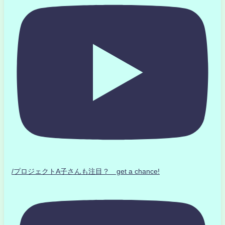
/プロジェクトA子さんも注目？ get a chance!