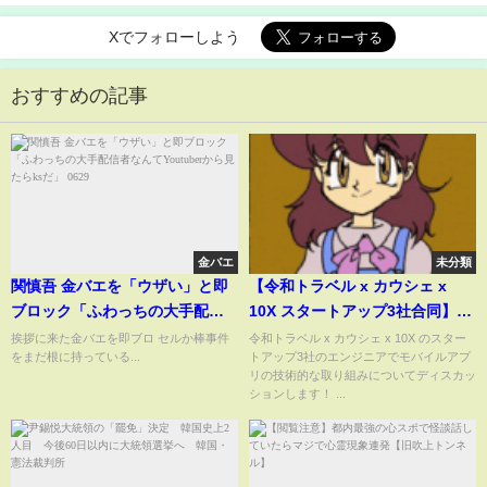
Xでフォローしよう
おすすめの記事
金バエ
未分類
関慎吾 金バエを「ウザい」と即
【令和トラベル x カウシェ x
ブロック「ふわっちの大手配信
10X スタートアップ3社合同】モ
者なんてYoutuberから見たらks
バイルアプリエンジニアのリア
挨拶に来た金バエを即ブロ セルか棒事件
令和トラベル x カウシェ x 10X のスター
をまだ根に持っている...
トアップ3社のエンジニアでモバイルアプ
だ」 0629
ル〜Native or Flutter？3社それ
リの技術的な取り組みについてディスカッ
ぞれの視点でモバイル技術につ
ションします！ ...
いてリアルな声で届けます！〜