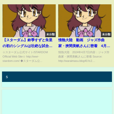
回“ふたりはプリンセス”Max
Heartトーナメント」
未分類
未分類
【スターダム】鈴季すずと朱里
情熱大陸 動画 ジャズ作曲
の初のシングルは壮絶な試合
家・挾間美帆さんに密着 4月7
に！『5★STAR GPを優勝して欲
日
☆スターダム公式サイト/STARDOM
情熱大陸 2024年4月7日内容：ジャズ作
Official Web Site☆ http://wwr-
曲家・挾間美帆さんに密着 Source:
しいシングルのベルトがあ
stardom.com/ ◆スターダム公...
http://waraimasu.blog40.fc2....
る。』-5★STAR GP開幕戦 7.23
大田区大会-【STARDOM】
s