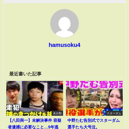
hamusoku4
最近書いた記事
未分類
スターダム
【八田與一】未解決事件 容疑
中野たむ告別式でスターダム
者逮捕に必要なこと…9年逃
選手たち大号泣。