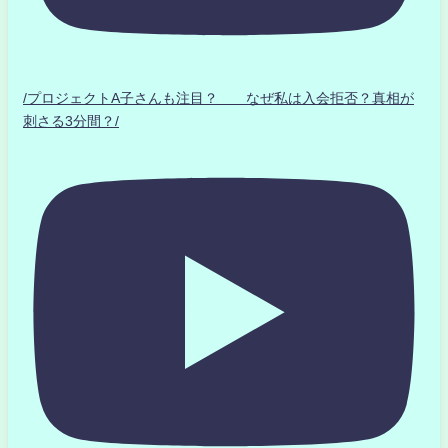
/プロジェクトA子さんも注目？ なぜ私は入会拒否？真相が
刺さる3分間？/