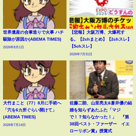
世界遺産の合掌造りで火事 ハチ
【悲報】大阪万博、大爆死す
駆除が原因か(ABEMA TIMES)
る。【2chまとめ】【2chスレ】
【5chスレ】
2026年8月1日
2026年7月31日
大竹まこと（77）8月に手術へ
佐藤二朗、山里亮太&蒼井優の結
「穴を6カ所ぐらい開けて」
婚を知らずあたふた「マジ
(ABEMA TIMES)
で！？知らなかった！」 『第
38回ベスト・ファーザー イエ
2026年7月14日
ローリボン賞』授賞式