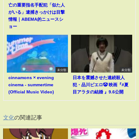
亡の重要指名手配犯「似た人
がいる」逮捕きっかけは目撃
情報｜ABEMA的ニュースシ
ョー
未分類
未分類
cinnamons × evening
日本を震撼させた連続殺人
cinema - summertime
犯・品川ピエロ🤡 映画『#夏
(Official Music Video)
目アラタの結婚 』9.6公開
文化
の関連記事