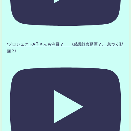
/プロジェクトA子さんも注目？ /感想戯言動画？.一息つく動
画？/