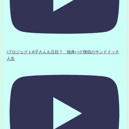
/プロジェクトA子さんも注目？ 独身ハゲ僧侶のサンドイッチ
人生