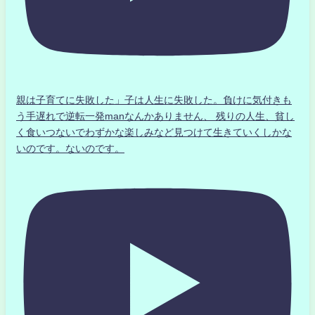
親は子育てに失敗した」子は人生に失敗した。負けに気付きも
う手遅れで逆転一発manなんかありません、 残りの人生、貧し
く食いつないでわずかな楽しみなど見つけて生きていくしかな
いのです。ないのです。