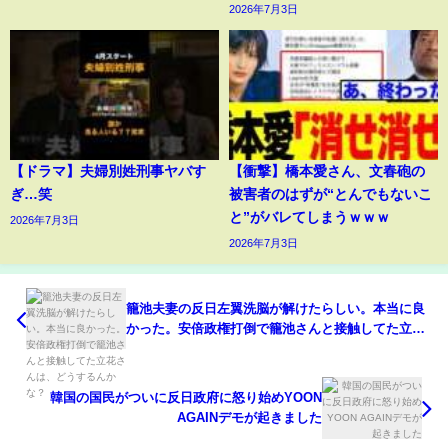
2026年7月3日
【ドラマ】夫婦別姓刑事ヤバす
【衝撃】橋本愛さん、文春砲の
ぎ…笑
被害者のはずが“とんでもないこ
と”がバレてしまうｗｗｗ
2026年7月3日
2026年7月3日
籠池夫妻の反日左翼洗脳が解けたらしい。本当に良
かった。安倍政権打倒で籠池さんと接触してた立花
さんは、どうするんかな？
韓国の国民がついに反日政府に怒り始めYOON
AGAINデモが起きました