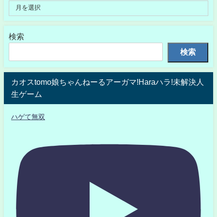
検索
検索
カオスtomo娘ちゃんねーるアーガマ!Haraハラ!未解決人
生ゲーム
ハゲて無双