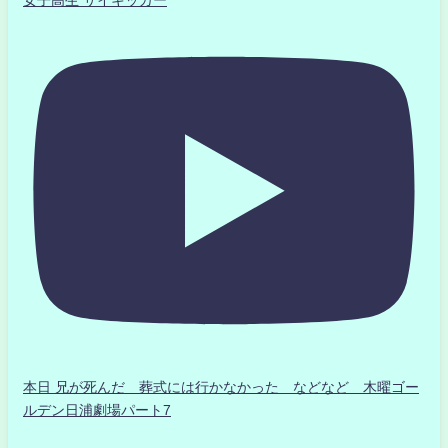
本日 兄が死んだ 葬式には行かなかった などなど 木曜ゴー
ルデン日浦劇場パート7