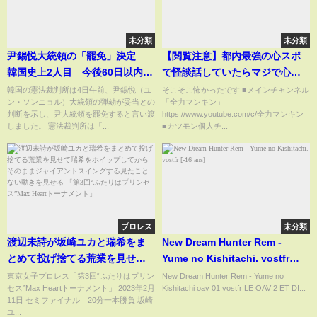
未分類
未分類
尹錫悦大統領の「罷免」決定
【閲覧注意】都内最強の心スポ
韓国史上2人目 今後60日以内に
で怪談話していたらマジで心霊
大統領選挙へ 韓国・憲法裁判
現象連発【旧吹上トンネル】
韓国の憲法裁判所は4日午前、尹錫悦（ユ
そこそこ怖かったです ■メインチャンネル
ン・ソンニョル）大統領の弾劾が妥当との
「全力マンキン」
所
判断を示し、尹大統領を罷免すると言い渡
https://www.youtube.com/c/全力マンキン
しました。 憲法裁判所は「...
■カツモン個人チ...
プロレス
未分類
渡辺未詩が坂崎ユカと瑞希をま
New Dream Hunter Rem -
とめて投げ捨てる荒業を見せて
Yume no Kishitachi. vostfr
瑞希をホイップしてからそのま
[-16 ans]
東京女子プロレス「第3回“ふたりはプリン
New Dream Hunter Rem - Yume no
セス”Max Heartトーナメント」 2023年2月
Kishitachi oav 01 vostfr LE OAV 2 ET DI...
まジャイアントスイングする見
11日 セミファイナル 20分一本勝負 坂崎
たことない動きを見せる 「第3
ユ...