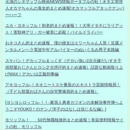
火浦のシネマッフル映画NEWS情報ポータブルの杜！オネエ管理
人オカマちゃんの鬼女的まとめ速報!オカマッフルアタックナンバ
ーハーフ
ユカ・ヨネッフル！初老的まとめ速報！！大帝イタチにラリアッ
ト！害獣神アリ・ガー被害に必殺！パイルドライバー
おネコさん的まとめ速報 僕の彼女はエリーちゃん人形！豆腐メ
ンタルメンヘラ電波中年アルバイターのぬいぐるみ男子末路編
スケバン！デカッフルまっくす（デカい強い2次元嫁だいすき子
供部屋おじさんヒロシ之古惑仔的まとめ速報）話題な動画取り上
げMAX！デカいは正義刑事編
アキヨッフル-！ネオニートスケ番長のエキストラ芸能情報局！
（子ども部屋おばさんの自宅警備員的まとめ速報）
[ヨシヨシロッフル-！！-素浪人勇者カツオンの未解決事件簿へよ
うこそYOUKO！のナンノ洋子のはなしは信じるな編）]
モリッフル！ 50代無職独身的まとめ速報！有益便利情報サイ
トの杜 モリッフル