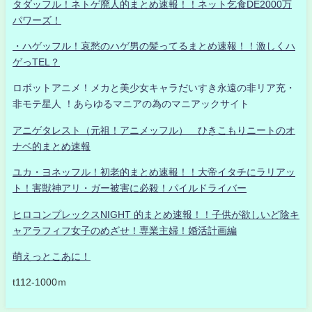
タダッフル！ネトゲ廃人的まとめ速報！！ネット乞食DE2000万
パワーズ！
・ハゲッフル！哀愁のハゲ男の髪ってるまとめ速報！！激しくハ
ゲっTEL？
ロボットアニメ！メカと美少女キャラだいすき永遠の非リア充・
非モテ星人 ！あらゆるマニアの為のマニアックサイト
アニゲタレスト（元祖！アニメッフル） ひきこもりニートのオ
ナベ的まとめ速報
ユカ・ヨネッフル！初老的まとめ速報！！大帝イタチにラリアッ
ト！害獣神アリ・ガー被害に必殺！パイルドライバー
ヒロコンプレックスNIGHT 的まとめ速報！！子供が欲しいど陰キ
ャアラフィフ女子のめざせ！専業主婦！婚活計画編
萌えっとこあに！
t112-1000ｍ