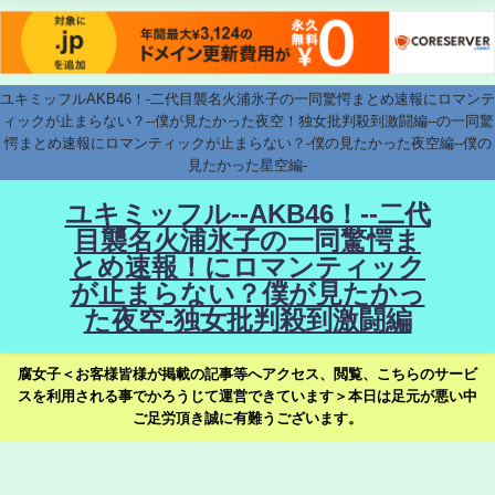
ユキミッフルAKB46！-二代目襲名火浦氷子の一同驚愕まとめ速報にロマンテ
ィックが止まらない？--僕が見たかった夜空！独女批判殺到激闘編--の一同驚
愕まとめ速報にロマンティックが止まらない？-僕の見たかった夜空編--僕の
見たかった星空編-
ユキミッフル--AKB46！--二代
目襲名火浦氷子の一同驚愕ま
とめ速報！にロマンティック
が止まらない？僕が見たかっ
た夜空-独女批判殺到激闘編
腐女子＜お客様皆様が掲載の記事等へアクセス、閲覧、こちらのサービ
スを利用される事でかろうじて運営できています＞本日は足元が悪い中
ご足労頂き誠に有難うございます。