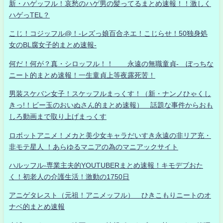
新・ハゲッフル！哀愁のハゲ男の髪ってるまとめ速報！！激しく
ハゲっTEL？
こじ！コジッフル@！-レズっ娘百合ネエ！こじらせ！50独身処
女のBL腐女子的まとめ速報-
何だ！何が？真・シロッフル！！ 永遠の無職童貞- ぼっちな
ニート的まとめ速報！一生童貞上等夜露死苦！
男装スケバン女子！スケッフルまっくす！（新・ナンノひゃくし
きっ!！ビー玉のおいぬさん的まとめ速報） 話題な事件からおも
しろ動画まで取り上げまっくす
ロボットアニメ！メカと美少女キャラだいすき永遠の非リア充・
非モテ星人 ！あらゆるマニアの為のマニアックサイト
ハルッフル-専業主夫的YOUTUBERまとめ速報！キモデブおた
く！初老人の介護生活！激動の1750日
アニゲタレスト（元祖！アニメッフル） ひきこもりニートのオ
ナベ的まとめ速報