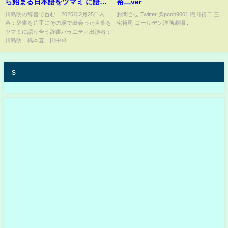
ら始まる日本語をツマミ に語り
裕二ver
合う 後編 2月25日
川島明の辞書で呑む 2025年2月25日内
お問合せ Twitter @pooh9001 織田裕二,三
容：辞書を片手にその場で出会った言葉を
宅裕司,ゴールデン洋画劇場...
ツマミに語り合う辞書バラエティ出演者：
川島明 橋本直 田中卓...
s