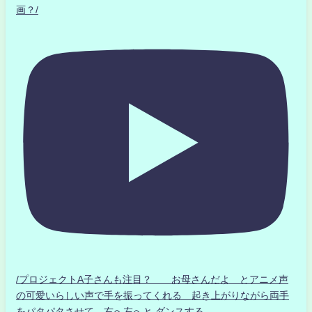
画？/
/プロジェクトA子さんも注目？ お母さんだよ とアニメ声
の可愛いらしい声で手を振ってくれる 起き上がりながら両手
をパタパタさせて 右へ左へと ダンスする