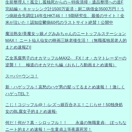
生前整理人！孤立し孤独死からの～特殊清掃・遺品整理への道F
完結編＞ キャッシング計1500万返済：厨二病借金3500万円！う
つ病統合失調症14年生HKT46！！9期研究生、最後のサイト！全
米が泣いた！認知症鬱病60代のラストサイト絶賛！公開中
魔法熟女/美魔女ッ娘メグみみちゃんのニートッフルステーション
MAX！ ニート仙人仙女の映画三昧老後生活！（無職孤独居老人的
まとめ速報Z)]
乙女系腐男子のオカマッフルMAX2- FX！オ・カマトレーダーの
逆襲！！ 極道のオカマたち編（おもしろ動画まとめ速報）
スーパーウンコ！
新・ハゲッフル！哀愁のハゲ男の髪ってるまとめ速報！！激しく
ハゲっTEL？
こじ！コジッフル@！-レズっ娘百合ネエ！こじらせ！50独身処
女のBL腐女子的まとめ速報-
何だ！何が？真・シロッフル！！ 永遠の無職童貞- ぼっちな
ニート的まとめ速報！一生童貞上等夜露死苦！