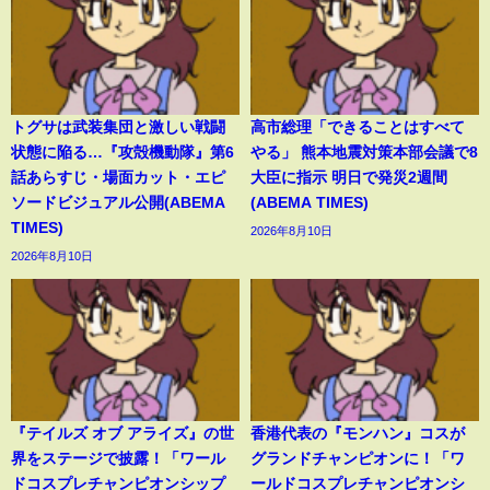
トグサは武装集団と激しい戦闘
高市総理「できることはすべて
状態に陥る…『攻殻機動隊』第6
やる」 熊本地震対策本部会議で8
話あらすじ・場面カット・エピ
大臣に指示 明日で発災2週間
ソードビジュアル公開(ABEMA
(ABEMA TIMES)
TIMES)
2026年8月10日
2026年8月10日
『テイルズ オブ アライズ』の世
香港代表の『モンハン』コスが
界をステージで披露！「ワール
グランドチャンピオンに！「ワ
ドコスプレチャンピオンシップ
ールドコスプレチャンピオンシ