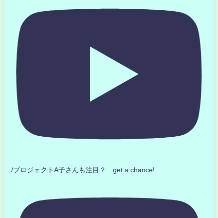
/プロジェクトA子さんも注目？ get a chance!