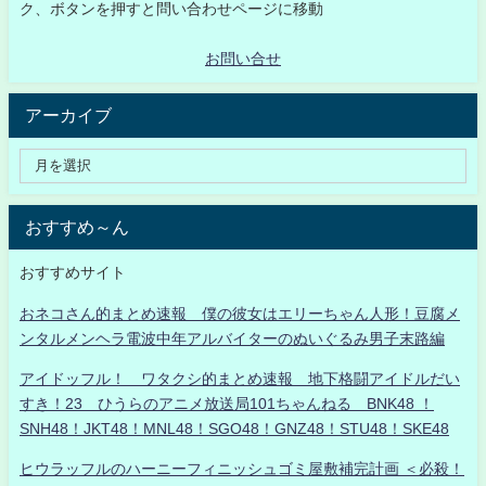
ク、ボタンを押すと問い合わせページに移動
お問い合せ
アーカイブ
おすすめ～ん
おすすめサイト
おネコさん的まとめ速報 僕の彼女はエリーちゃん人形！豆腐メ
ンタルメンヘラ電波中年アルバイターのぬいぐるみ男子末路編
アイドッフル！ ワタクシ的まとめ速報 地下格闘アイドルだい
すき！23 ひうらのアニメ放送局101ちゃんねる BNK48 ！
SNH48！JKT48！MNL48！SGO48！GNZ48！STU48！SKE48
ヒウラッフルのハーニーフィニッシュゴミ屋敷補完計画 ＜必殺！