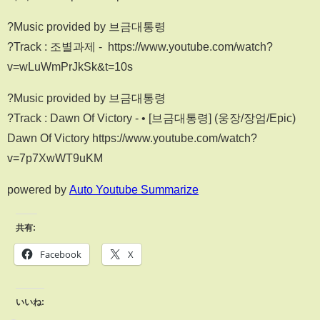
?Music provided by 브금대통령
?Track : 조별과제 - https://www.youtube.com/watch?
v=wLuWmPrJkSk&t=10s
?Music provided by 브금대통령
?Track : Dawn Of Victory - • [브금대통령] (웅장/장엄/Epic)
Dawn Of Victory https://www.youtube.com/watch?
v=7p7XwWT9uKM
powered by
Auto Youtube Summarize
共有:
Facebook
X
いいね: