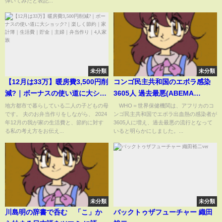
弾いてみたと表記...
未分類
未分類
【12月は33万】暖房費3,500円削
コンゴ民主共和国のエボラ感染
減?｜ボーナスの使い道に大ショ
3605人 過去最悪(ABEMA
ック?｜楽しく節約｜家計簿｜生
TIMES)
地方都市で暮らしている二人の子どもの母
WHO＝世界保健機関は、アフリカのコ
です。 夫のお弁当作りをしながら、 2024
ンゴ民主共和国でエボラ出血熱の感染者が
活費｜貯金｜主婦｜弁当作り｜4
年12月の我が家の生活費と、節約に対す
3605人に増え、過去最悪の流行となって
人家族
る私の考え方をお伝え...
いると明らかにしました。...
未分類
未分類
川島明の辞書で呑む 「こ」か
バックトゥザフューチャー 織田