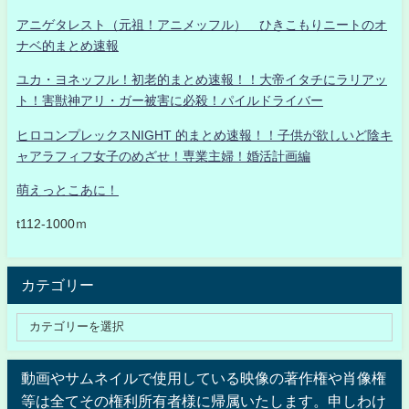
アニゲタレスト（元祖！アニメッフル） ひきこもりニートのオ
ナベ的まとめ速報
ユカ・ヨネッフル！初老的まとめ速報！！大帝イタチにラリアッ
ト！害獣神アリ・ガー被害に必殺！パイルドライバー
ヒロコンプレックスNIGHT 的まとめ速報！！子供が欲しいど陰キ
ャアラフィフ女子のめざせ！専業主婦！婚活計画編
萌えっとこあに！
t112-1000ｍ
カテゴリー
動画やサムネイルで使用している映像の著作権や肖像権
等は全てその権利所有者様に帰属いたします。申しわけ