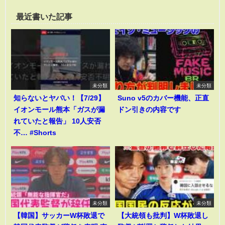
最近書いた記事
未分類
未分類
知らないとヤバい！【7/29】
Suno v5のカバー機能、正直
イオンモール熊本「ガスが漏
ドン引きの内容です
れていたと報告」 10人安否
不… #Shorts
未分類
未分類
【韓国】サッカーW杯敗退で
【大統領も批判】W杯敗退し