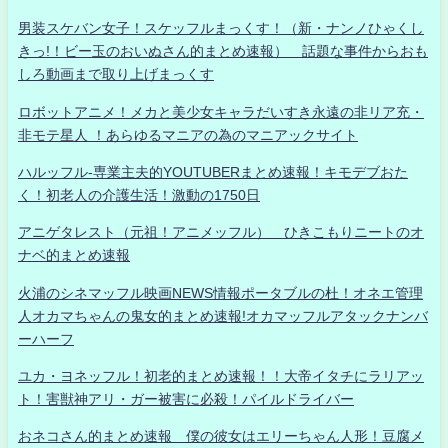
男装スケバン女子！スケッフルまっくす！（新・ナンノひゃくし
きっ!！ビー玉のおいぬさん的まとめ速報） 話題な事件からおも
しろ動画まで取り上げまっくす
ロボットアニメ！メカと美少女キャラだいすき永遠の非リア充・
非モテ星人 ！あらゆるマニアの為のマニアックサイト
ハルッフル-専業主夫的YOUTUBERまとめ速報！キモデブおた
く！初老人の介護生活！激動の1750日
アニゲタレスト（元祖！アニメッフル） ひきこもりニートのオ
ナベ的まとめ速報
火浦のシネマッフル映画NEWS情報ポータブルの杜！オネエ管理
人オカマちゃんの鬼女的まとめ速報!オカマッフルアタックナンバ
ーハーフ
ユカ・ヨネッフル！初老的まとめ速報！！大帝イタチにラリアッ
ト！害獣神アリ・ガー被害に必殺！パイルドライバー
おネコさん的まとめ速報 僕の彼女はエリーちゃん人形！豆腐メ