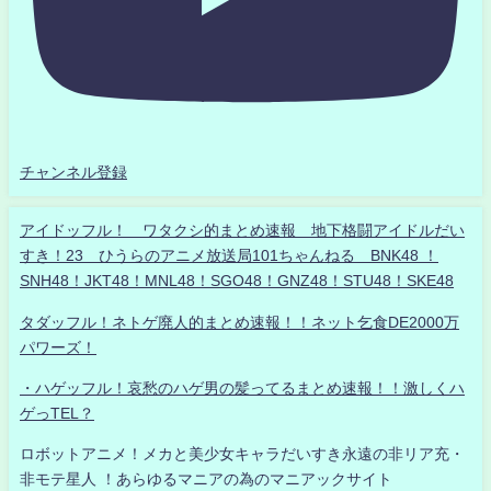
チャンネル登録
アイドッフル！ ワタクシ的まとめ速報 地下格闘アイドルだい
すき！23 ひうらのアニメ放送局101ちゃんねる BNK48 ！
SNH48！JKT48！MNL48！SGO48！GNZ48！STU48！SKE48
タダッフル！ネトゲ廃人的まとめ速報！！ネット乞食DE2000万
パワーズ！
・ハゲッフル！哀愁のハゲ男の髪ってるまとめ速報！！激しくハ
ゲっTEL？
ロボットアニメ！メカと美少女キャラだいすき永遠の非リア充・
非モテ星人 ！あらゆるマニアの為のマニアックサイト