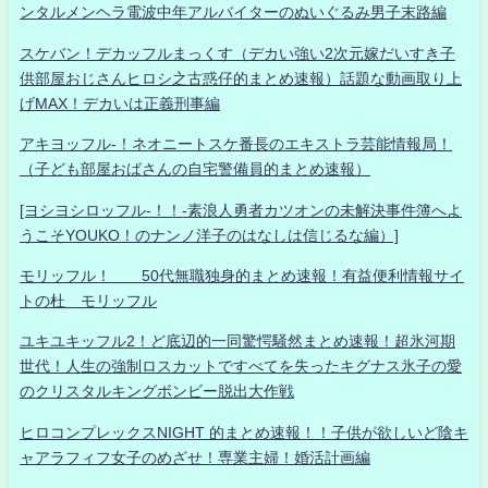
ンタルメンヘラ電波中年アルバイターのぬいぐるみ男子末路編
スケバン！デカッフルまっくす（デカい強い2次元嫁だいすき子
供部屋おじさんヒロシ之古惑仔的まとめ速報）話題な動画取り上
げMAX！デカいは正義刑事編
アキヨッフル-！ネオニートスケ番長のエキストラ芸能情報局！
（子ども部屋おばさんの自宅警備員的まとめ速報）
[ヨシヨシロッフル-！！-素浪人勇者カツオンの未解決事件簿へよ
うこそYOUKO！のナンノ洋子のはなしは信じるな編）]
モリッフル！ 50代無職独身的まとめ速報！有益便利情報サイ
トの杜 モリッフル
ユキユキッフル2！ど底辺的一同驚愕騒然まとめ速報！超氷河期
世代！人生の強制ロスカットですべてを失ったキグナス氷子の愛
のクリスタルキングボンビー脱出大作戦
ヒロコンプレックスNIGHT 的まとめ速報！！子供が欲しいど陰キ
ャアラフィフ女子のめざせ！専業主婦！婚活計画編