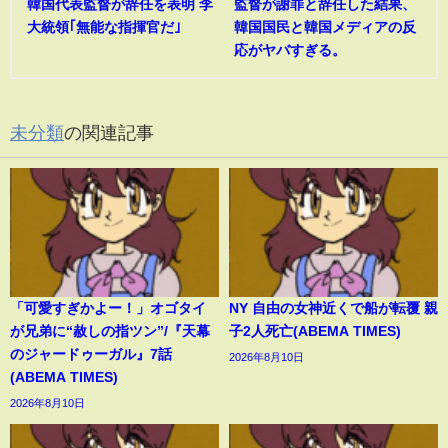
韓国代表監督が辞任を表明 李
監督が謝罪と辞任した結果、
大統領｢無能な指揮官だ｣
韓国国民と韓国メディアの反
応がヤバすぎる。
未分類
の関連記事
「可愛すぎかよー！」オゴタイ
NY 自由の女神近くで船が転覆 親
が兄弟に“赦しの指ツン”/『天幕
子2人死亡(ABEMA TIMES)
のジャードゥーガル』7話
2026年8月10日
(ABEMA TIMES)
2026年8月10日