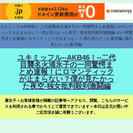
ユキミッフルAKB46！-二代目襲名火浦氷子の一同驚愕まとめ速報にロマンテ
ィックが止まらない？--僕が見たかった夜空！独女批判殺到激闘編--の一同驚
愕まとめ速報にロマンティックが止まらない？-僕の見たかった夜空編--僕の
見たかった星空編-
ユキミッフル--AKB46！--二代
目襲名火浦氷子の一同驚愕ま
とめ速報！にロマンティック
が止まらない？僕が見たかっ
た夜空-独女批判殺到激闘編
腐女子＜お客様皆様が掲載の記事等へアクセス、閲覧、こちらのサービ
スを利用される事でかろうじて運営できています＞本日は足元が悪い中
ご足労頂き誠に有難うございます。