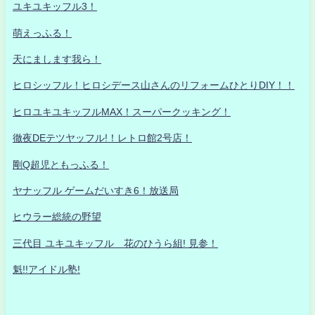
ユキユキッフル3！
萌えっふる！
天にまします我ら！
ヒロシッフル！ヒロシデース山さんのリフォームひとりDIY！！
ヒロユキユキッフルMAX！スーパークッキング！
徹夜DEテツヤッフル!！レトロ館2号店！
剛Q超児ともっふる！
ヤナッフル ゲームだいすき6！放送局
ヒウラー総統の野望
三代目 ユキユキッフル 花のひうら組! 見参！
魁!!アイドル塾!