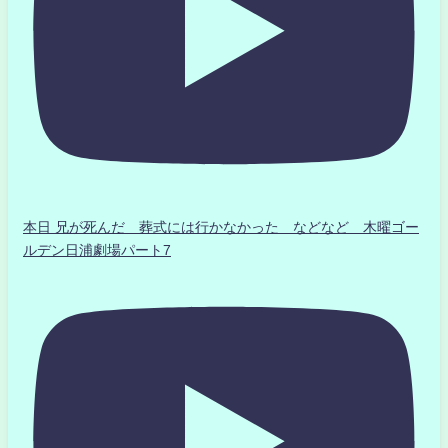
本日 兄が死んだ 葬式には行かなかった などなど 木曜ゴー
ルデン日浦劇場パート7