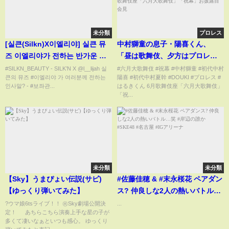
未分類
プロレス
[실큰(Silkn)X이엘리야] 실큰 뮤
中村獅童の息子・陽喜くん、
즈 이엘리야가 전하는 반가운 인
「昼は歌舞伎、夕方はプロレ
사
ス」夢は“二刀流”！好きなプロ
#SILKN_BEAUTY - SILK’N X @l__lijah 실
#六月大歌舞伎 #祝幕 #中村獅童 #初代中村
큰의 뮤즈 #이엘리야 가 여러분께 전하는
陽喜 #初代中村夏幹 #DOUKI #プロレス #
レスラーDOUKI選手の話題にモ
인사말? - #보좌관...
はるきくん 6月歌舞伎座「六月大歌舞伎」
ジモジ 6月歌舞伎座「六月大歌
「祝...
舞伎」「祝幕」お披露目会見
未分類
未分類
【Sky】うまぴょい伝説(サビ)
#佐藤佳穂 & #末永桜花 ペアダン
【ゆっくり弾いてみた】
ス? 仲良しな2人の熱いバトル…
笑 #岸辺の誰か #SKE48 #名古屋
?ウマ娘6tsライブ！！ ㊗️Sky劇場公開決
...
定！ あちらこちら演奏上手な星の子が
#IGアリーナ
多くて凄いなぁといつも感心。 ゆっくり