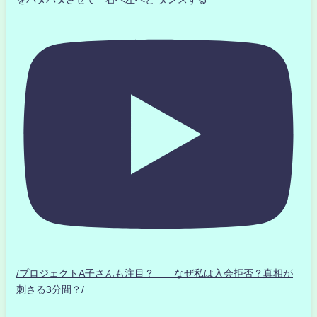
/プロジェクトA子さんも注目？ なぜ私は入会拒否？真相が
刺さる3分間？/