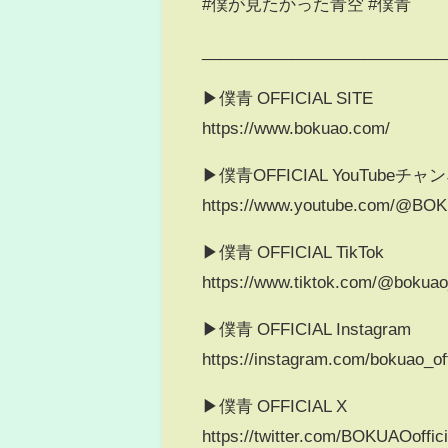
#僕が見たかった青空 #僕青
___________________________
▶僕青 OFFICIAL SITE
https://www.bokuao.com/
▶僕青OFFICIAL YouTubeチャ
https://www.youtube.com/@BOKU
▶僕青 OFFICIAL TikTok
https://www.tiktok.com/@bokuao_
▶僕青 OFFICIAL Instagram
https://instagram.com/bokuao_off
▶僕青 OFFICIAL X
https://twitter.com/BOKUAOoffici