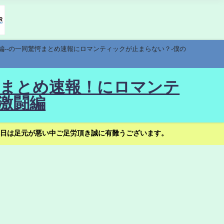
編--の一同驚愕まとめ速報にロマンティックが止まらない？-僕の
驚愕まとめ速報！にロマンテ
激闘編
日は足元が悪い中ご足労頂き誠に有難うございます。