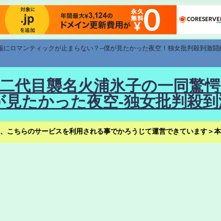
速報にロマンティックが止まらない？--僕が見たかった夜空！独女批判殺到激闘
！--二代目襲名火浦氷子の一同
見たかった夜空-独女批判殺到
、こちらのサービスを利用される事でかろうじて運営できています＞本