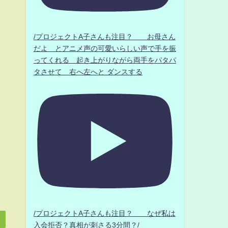
/プロジェクトA子さんも注目？ お母さん
だよ とアニメ声の可愛いらしい声で手を振
ってくれる 起き上がりながら両手をパタパ
タさせて 右へ左へと ダンスする
/プロジェクトA子さんも注目？ なぜ私は
入会拒否？真相が刺さる3分間？/