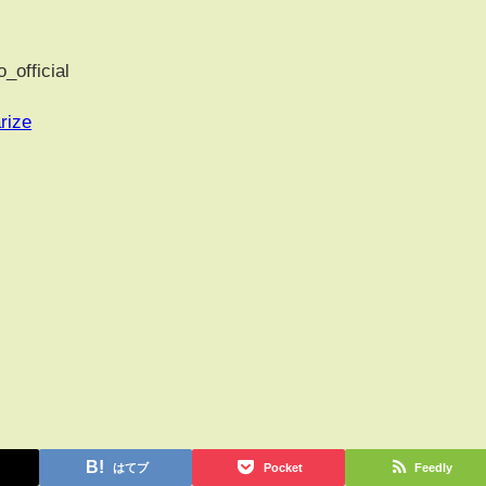
_official
rize
はてブ
Pocket
Feedly