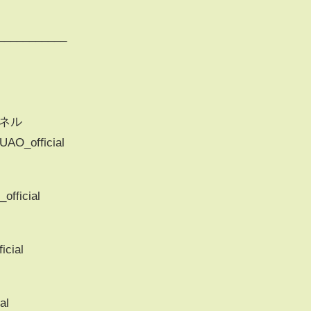
___________
ンネル
AO_official
official
icial
al