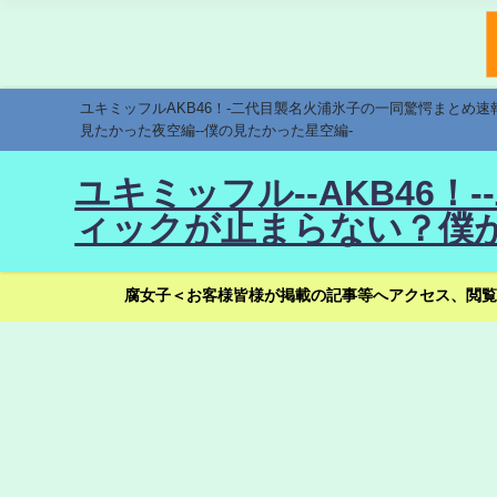
ユキミッフルAKB46！-二代目襲名火浦氷子の一同驚愕まとめ
見たかった夜空編--僕の見たかった星空編-
ユキミッフル--AKB46
ィックが止まらない？僕が
腐女子＜お客様皆様が掲載の記事等へアクセス、閲覧