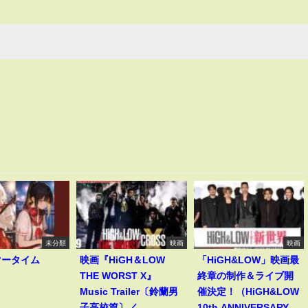
未分類
映画
映画
マータイム
映画『HiGH＆LOW
「HiGH&LOW」映画最
THE WORST X』
終章の制作＆ライブ開
Music Trailer〔鈴蘭男
催決定！（HiGH&LOW
子高校篇〕／
10th ANNIVERSARY