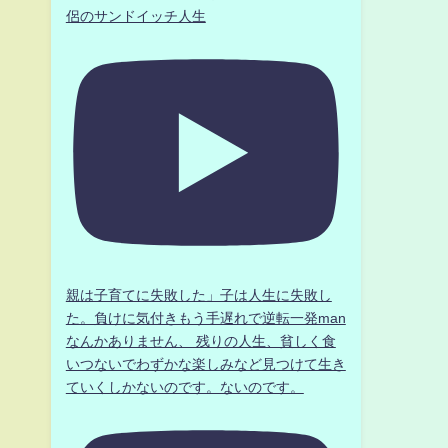
侶のサンドイッチ人生
親は子育てに失敗した」子は人生に失敗し
た。負けに気付きもう手遅れで逆転一発man
なんかありません、 残りの人生、貧しく食
いつないでわずかな楽しみなど見つけて生き
ていくしかないのです。ないのです。