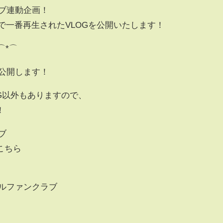
ブ連動企画！
）で一番再生されたVLOGを公開いたします！
⌒*⌒
を公開します！
G以外もありますので、
！
ブ
こちら
ャルファンクラブ