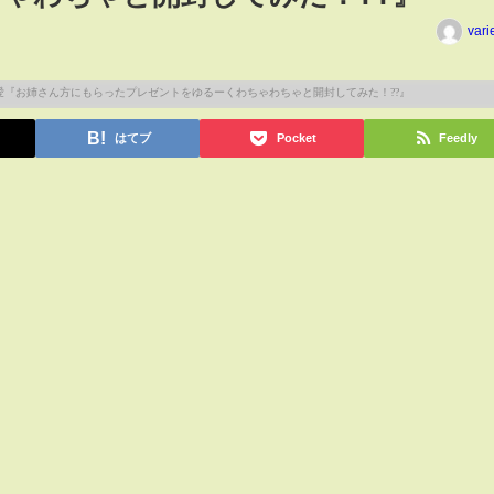
vari
はてブ
Pocket
Feedly