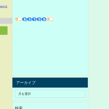
ety111
アーカイブ
検索