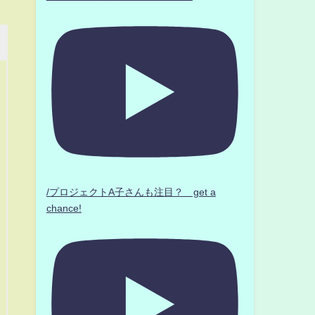
/プロジェクトA子さんも注目？ get a
chance!