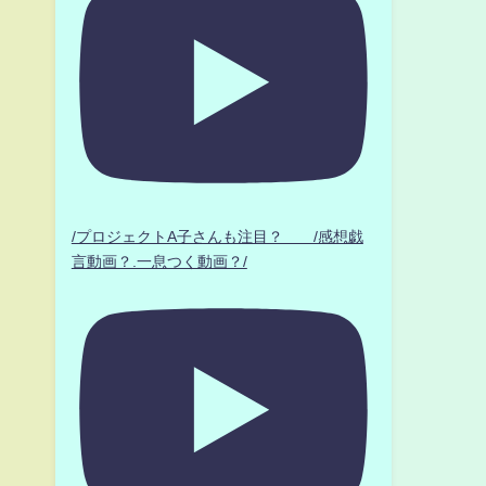
/プロジェクトA子さんも注目？ /感想戯
言動画？.一息つく動画？/