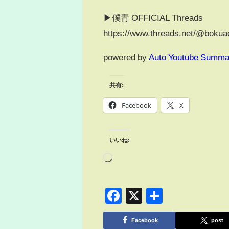
▶僕青 OFFICIAL Threads
https://www.threads.net/@bokuao
powered by
Auto Youtube Summa
共有:
Facebook
X
いいね:
Facebook
X
共
有
Facebook
post