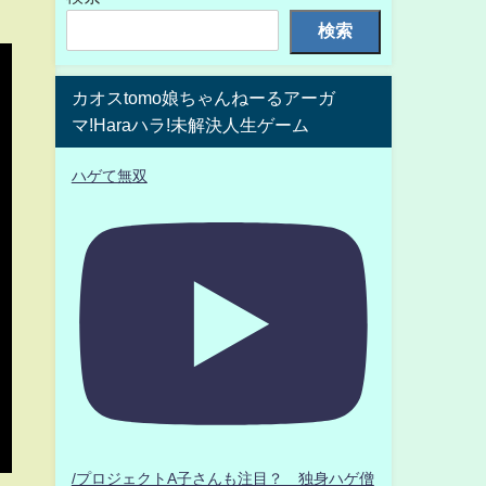
検索
カオスtomo娘ちゃんねーるアーガ
マ!Haraハラ!未解決人生ゲーム
ハゲて無双
/プロジェクトA子さんも注目？ 独身ハゲ僧