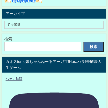
アーカイブ
検索
検索
カオスtomo娘ちゃんねーるアーガマ!Haraハラ!未解決人
生ゲーム
ハゲて無双