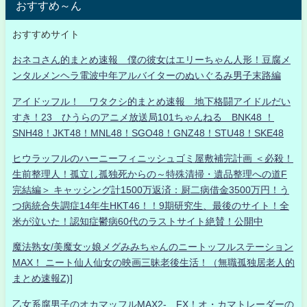
おすすめ～ん
おすすめサイト
おネコさん的まとめ速報 僕の彼女はエリーちゃん人形！豆腐メ
ンタルメンヘラ電波中年アルバイターのぬいぐるみ男子末路編
アイドッフル！ ワタクシ的まとめ速報 地下格闘アイドルだい
すき！23 ひうらのアニメ放送局101ちゃんねる BNK48 ！
SNH48！JKT48！MNL48！SGO48！GNZ48！STU48！SKE48
ヒウラッフルのハーニーフィニッシュゴミ屋敷補完計画 ＜必殺！
生前整理人！孤立し孤独死からの～特殊清掃・遺品整理への道F
完結編＞ キャッシング計1500万返済：厨二病借金3500万円！う
つ病統合失調症14年生HKT46！！9期研究生、最後のサイト！全
米が泣いた！認知症鬱病60代のラストサイト絶賛！公開中
魔法熟女/美魔女ッ娘メグみみちゃんのニートッフルステーション
MAX！ ニート仙人仙女の映画三昧老後生活！（無職孤独居老人的
まとめ速報Z)]
乙女系腐男子のオカマッフルMAX2- FX！オ・カマトレーダーの