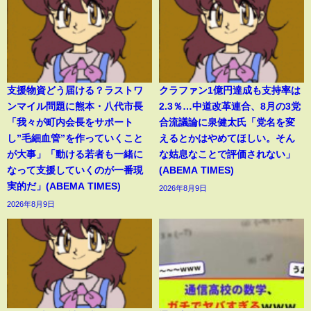
支援物資どう届ける？ラストワ
クラファン1億円達成も支持率は
ンマイル問題に熊本・八代市長
2.3％…中道改革連合、8月の3党
「我々が町内会長をサポート
合流議論に泉健太氏「党名を変
し”毛細血管”を作っていくこと
えるとかはやめてほしい。そん
が大事」「動ける若者も一緒に
な姑息なことで評価されない」
なって支援していくのが一番現
(ABEMA TIMES)
実的だ」(ABEMA TIMES)
2026年8月9日
2026年8月9日