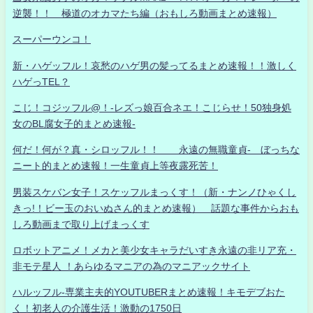
逆襲！！ 極道のオカマたち編（おもしろ動画まとめ速報）
スーパーウンコ！
新・ハゲッフル！哀愁のハゲ男の髪ってるまとめ速報！！激しく
ハゲっTEL？
こじ！コジッフル@！-レズっ娘百合ネエ！こじらせ！50独身処
女のBL腐女子的まとめ速報-
何だ！何が？真・シロッフル！！ 永遠の無職童貞- ぼっちな
ニート的まとめ速報！一生童貞上等夜露死苦！
男装スケバン女子！スケッフルまっくす！（新・ナンノひゃくし
きっ!！ビー玉のおいぬさん的まとめ速報） 話題な事件からおも
しろ動画まで取り上げまっくす
ロボットアニメ！メカと美少女キャラだいすき永遠の非リア充・
非モテ星人 ！あらゆるマニアの為のマニアックサイト
ハルッフル-専業主夫的YOUTUBERまとめ速報！キモデブおた
く！初老人の介護生活！激動の1750日