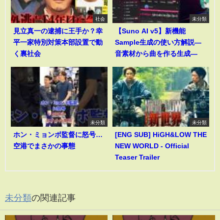
社会
未分類
見立真一の逮捕に王手か？幸
【Suno AI v5】新機能
平一家特別対策本部設置で動
Sample生成の使い方解説―
く裏社会
音素材から曲を作る生成―
未分類
未分類
ホン・ミョンボ監督に怒号…
[ENG SUB] HiGH&LOW THE
空港でまさかの事態
NEW WORLD - Official
Teaser Trailer
未分類
の関連記事