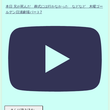
本日 兄が死んだ 葬式には行かなかった などなど 木曜ゴー
ルデン日浦劇場パート7