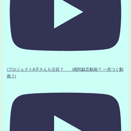
/プロジェクトA子さんも注目？ /感想戯言動画？.一息つく動
画？/