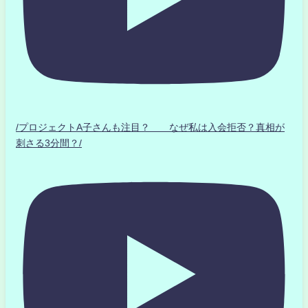
/プロジェクトA子さんも注目？ なぜ私は入会拒否？真相が
刺さる3分間？/