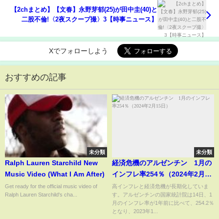
【2chまとめ】【文春】永野芽郁(25)が田中圭(40)と
二股不倫!〈2夜スクープ撮〉3【時事ニュース】
Xでフォローしよう
おすすめの記事
未分類
未分類
Ralph Lauren Starchild New
経済危機のアルゼンチン 1月の
Music Video (What I Am After)
インフレ率254％（2024年2月15
日）
Get ready for the official music video of
高インフレと経済危機が長期化していま
Ralph Lauren Starchild's cha...
す。アルゼンチンの国家統計院は14日、1
月のインフレ率が1年前に比べて、254.2％
となり、2023年1...