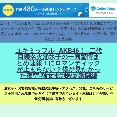
ユキミッフルAKB46！-二代目襲名火浦氷子の一同驚愕まとめ速報にロマンテ
ィックが止まらない？--僕が見たかった夜空！独女批判殺到激闘編--の一同驚
愕まとめ速報にロマンティックが止まらない？-僕の見たかった夜空編--僕の
見たかった星空編-
ユキミッフル--AKB46！--二代
目襲名火浦氷子の一同驚愕ま
とめ速報！にロマンティック
が止まらない？僕が見たかっ
た夜空-独女批判殺到激闘編
腐女子＜お客様皆様が掲載の記事等へアクセス、閲覧、こちらのサービ
スを利用される事でかろうじて運営できています＞本日は足元が悪い中
ご足労頂き誠に有難うございます。