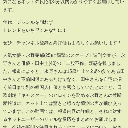
気になるネットの反応を3分以内わかりやすくお届けしてい
ます。
年代、ジャンルを問わず
トレンドをいち早くあなたに！
ぜひ、チャンネル登録と高評価もよろしくお願いします！
人気女優・永野芽郁(25)に衝撃のスクープ！週刊文春が、永
野さんと俳優・田中圭(40)の「二股不倫」疑惑を報じまし
た。報道によると、永野さんは15歳年上で2児の父である田
中さんと不倫関係にあるだけでなく、田中さんを自宅に招
く前日まで別の韓国人俳優とも密会していたとのこと。日
曜劇場「キャスター」のヒロインを務める永野さんの禁断
愛報道に、ネット上では驚きと様々な憶測の声が飛び交っ
ています。この動画では、報道内容の詳細と、それに対す
るネットユーザーのリアルな反応をまとめてお届けしま
す。今後の展開が注目されるこのニュースについて、皆さ