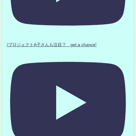
/プロジェクトA子さんも注目？ get a chance!