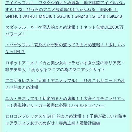
アイドッフル！ ワタクシ的まとめ速報 地下格闘アイドルだい
すき！23 ひうらのアニメ放送局101ちゃんねる BNK48 ！
SNH48！JKT48！MNL48！SGO48！GNZ48！STU48！SKE48
タダッフル！ネトゲ廃人的まとめ速報！！ネット乞食DE2000万
パワーズ！
・ハゲッフル！哀愁のハゲ男の髪ってるまとめ速報！！激しくハ
ゲっTEL？
ロボットアニメ！メカと美少女キャラだいすき永遠の非リア充・
非モテ星人 ！あらゆるマニアの為のマニアックサイト
アニゲタレスト（元祖！アニメッフル） ひきこもりニートのオ
ナベ的まとめ速報
ユカ・ヨネッフル！初老的まとめ速報！！大帝イタチにラリアッ
ト！害獣神アリ・ガー被害に必殺！パイルドライバー
ヒロコンプレックスNIGHT 的まとめ速報！！子供が欲しいど陰キ
ャアラフィフ女子のめざせ！専業主婦！婚活計画編