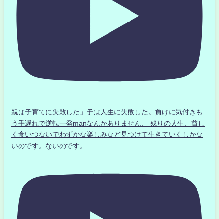
親は子育てに失敗した」子は人生に失敗した。負けに気付きも
う手遅れで逆転一発manなんかありません、 残りの人生、貧し
く食いつないでわずかな楽しみなど見つけて生きていくしかな
いのです。ないのです。