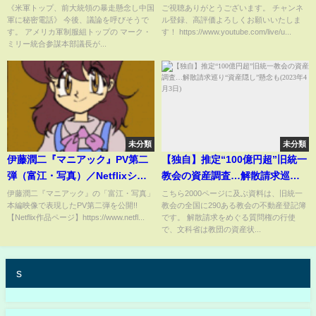
電話【中国がTPP参加正式申請】
の第三者委員会の報告書につい
《米軍トップ、前大統領の暴走懸念し中国
ご視聴ありがとうございます。 チャンネ
軍に秘密電話》 今後、議論を呼びそうで
ル登録、高評価よろしくお願いいたしま
てハッキリ言います【長谷川豊/
す。 アメリカ軍制服組トップの マーク・
す！ https://www.youtube.com/live/u...
日枝久/上納文化/青木歌音/ジャニ
ミリー統合参謀本部議長が...
ーズ/渡邊渚/文春/ガーシー/中嶋
優一】
未分類
未分類
伊藤潤二『マニアック』PV第二
【独自】推定“100億円超”旧統一
弾（富江・写真）／Netflixシリ
教会の資産調査…解散請求巡
ーズ
り“資産隠し”懸念も(2023年4月3
伊藤潤二『マニアック』の「富江・写真」
こちら2000ページに及ぶ資料は、旧統一
本編映像で表現したPV第二弾を公開!!
教会の全国に290ある教会の不動産登記簿
日)
【Netflix作品ページ】https://www.netfl...
です。 解散請求をめぐる質問権の行使
で、文科省は教団の資産状...
s