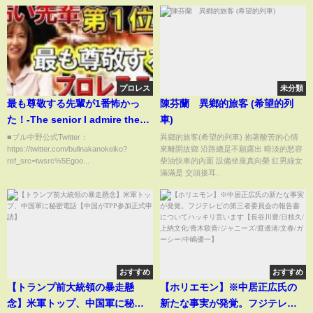
プロレス
未分類
最も尊敬する先輩が1番怖かっ
陳芬蘭 異鄉的旅客 (希望的列
た！-The senior I admire the
車)
most is the scariest
■ブル中野公式Twitter：
異鄉的旅客(希望的列車) 抱著酸苦的心情
https://twitter.com/bullnakanokeiko?
來離開故鄉 沿路總是不願露出 暗淡的愁容
ref_src=twsrc%5Egoo...
柴油快車的內面 設備坐座真向榮 紅男綠女
滿滿是 交頭接耳...
おすすめ
おすすめ
【トランプ前大統領の暴走懸
【ホリエモン】※中居正広氏の
念】米軍トップ、中国軍に秘密
新たな事実が発覚。フジテレビ