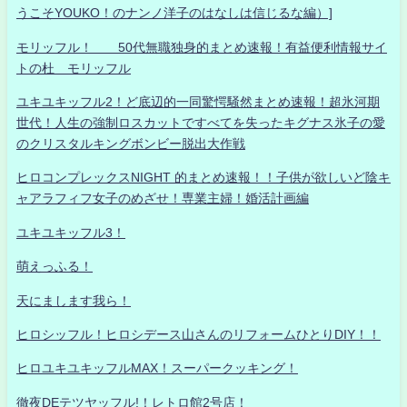
うこそYOUKO！のナンノ洋子のはなしは信じるな編）]
モリッフル！ 50代無職独身的まとめ速報！有益便利情報サイ
トの杜 モリッフル
ユキユキッフル2！ど底辺的一同驚愕騒然まとめ速報！超氷河期
世代！人生の強制ロスカットですべてを失ったキグナス氷子の愛
のクリスタルキングボンビー脱出大作戦
ヒロコンプレックスNIGHT 的まとめ速報！！子供が欲しいど陰キ
ャアラフィフ女子のめざせ！専業主婦！婚活計画編
ユキユキッフル3！
萌えっふる！
天にまします我ら！
ヒロシッフル！ヒロシデース山さんのリフォームひとりDIY！！
ヒロユキユキッフルMAX！スーパークッキング！
徹夜DEテツヤッフル!！レトロ館2号店！