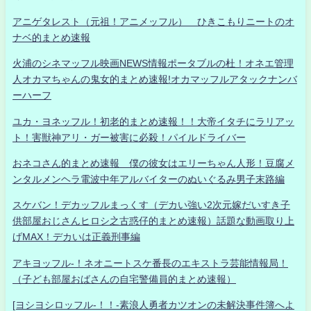
アニゲタレスト（元祖！アニメッフル） ひきこもりニートのオ
ナベ的まとめ速報
火浦のシネマッフル映画NEWS情報ポータブルの杜！オネエ管理
人オカマちゃんの鬼女的まとめ速報!オカマッフルアタックナンバ
ーハーフ
ユカ・ヨネッフル！初老的まとめ速報！！大帝イタチにラリアッ
ト！害獣神アリ・ガー被害に必殺！パイルドライバー
おネコさん的まとめ速報 僕の彼女はエリーちゃん人形！豆腐メ
ンタルメンヘラ電波中年アルバイターのぬいぐるみ男子末路編
スケバン！デカッフルまっくす（デカい強い2次元嫁だいすき子
供部屋おじさんヒロシ之古惑仔的まとめ速報）話題な動画取り上
げMAX！デカいは正義刑事編
アキヨッフル-！ネオニートスケ番長のエキストラ芸能情報局！
（子ども部屋おばさんの自宅警備員的まとめ速報）
[ヨシヨシロッフル-！！-素浪人勇者カツオンの未解決事件簿へよ