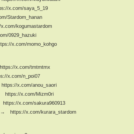
//x.com/saya_5_19
m/Stardom_hanan
.com/kogumastardom
m/0929_hazuki
://x.com/momo_kohgo
s://x.com/tmtmtmx
/x.com/n_poi07
s://x.com/anou_saori
tps://x.com/Mizm0ri
s://x.com/sakura960913
tps://x.com/kurara_stardom