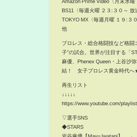
Amazon Prime Video〈月
BS11〈毎週火曜 ２３:３０～ 放
TOKYO MX〈毎週月曜 １９:３
他
プロレス・総合格闘技など格闘
子”の試合。世界が注目する「S
麻優、Phenex Queen・
結！ 女子プロレス黄金時代へ
再生リスト
↓↓↓↓↓
https://www.youtube.com/play
▽選手SNS
◆STARS
岩谷麻優【Mayu Iwatani】 → http