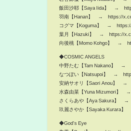
飯田沙耶【Saya Iida】 → https:
羽南【Hanan】 → https://x.co
コグマ【Koguma】 → https://x
葉月【Hazuki】 → https://x.co
向後桃【Momo Kohgo】 → https
◆COSMIC ANGELS
中野たむ【Tam Nakano】 → http
なつぽい【Natsupoi】 → https:/
安納サオリ【Saori Anou】 → http
水森由菜【Yuna Mizumori】 → ht
さくらあや【Aya Sakura】 → http
玖麗さやか【Sayaka Kurara】 → ht
◆God’s Eye