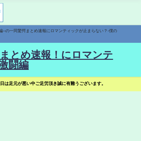
編--の一同驚愕まとめ速報にロマンティックが止まらない？-僕の
驚愕まとめ速報！にロマンテ
激闘編
日は足元が悪い中ご足労頂き誠に有難うございます。