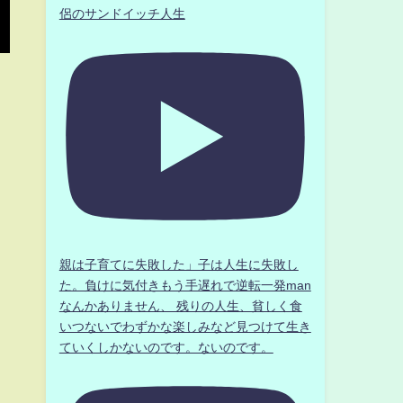
侶のサンドイッチ人生
親は子育てに失敗した」子は人生に失敗し
た。負けに気付きもう手遅れで逆転一発man
なんかありません、 残りの人生、貧しく食
いつないでわずかな楽しみなど見つけて生き
ていくしかないのです。ないのです。