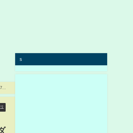
s
7日
リ
ダ