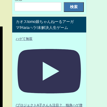
検索
カオスtomo娘ちゃんねーるアーガ
マ!Haraハラ!未解決人生ゲーム
ハゲて無双
/プロジェクトA子さんも注目？ 独身ハゲ僧