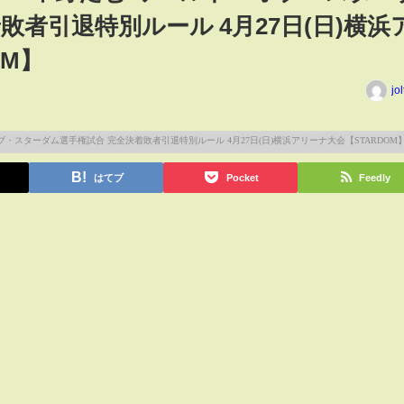
敗者引退特別ルール 4月27日(日)横浜
OM】
jo
はてブ
Pocket
Feedly