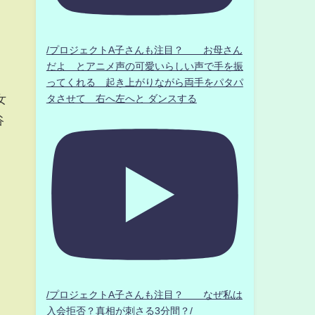
/プロジェクトA子さんも注目？ お母さん
だよ とアニメ声の可愛いらしい声で手を振
ってくれる 起き上がりながら両手をパタパ
女
タさせて 右へ左へと ダンスする
谷
/プロジェクトA子さんも注目？ なぜ私は
入会拒否？真相が刺さる3分間？/