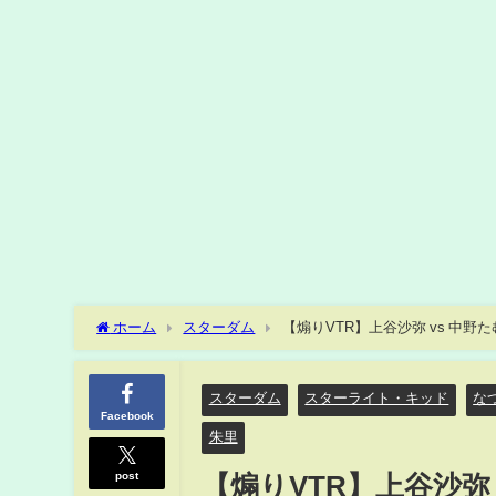
ホーム
スターダム
【煽りVTR】上谷沙弥 vs 中
(日)横浜アリーナ大会【STARDOM】
スターダム
スターライト・キッド
な
Facebook
朱里
post
【煽りVTR】上谷沙弥