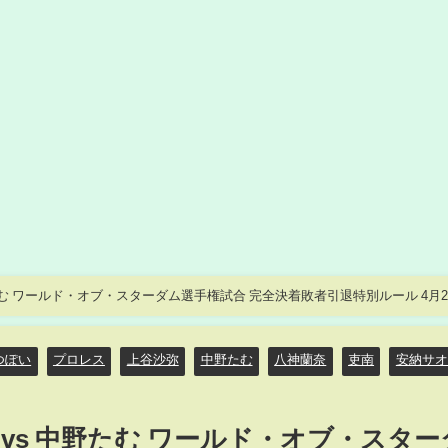
野たむ ワールド・オブ・スターダム選手権試合 完全決着敗者引退特別ルール 4月2
つぽい
プロレス
上谷沙弥
中野たむ
八神蘭奈
吏南
安納サオ
 vs 中野たむ ワールド・オブ・スター