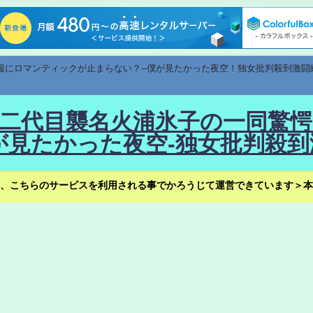
速報にロマンティックが止まらない？--僕が見たかった夜空！独女批判殺到激闘
！--二代目襲名火浦氷子の一同
見たかった夜空-独女批判殺到
、こちらのサービスを利用される事でかろうじて運営できています＞本