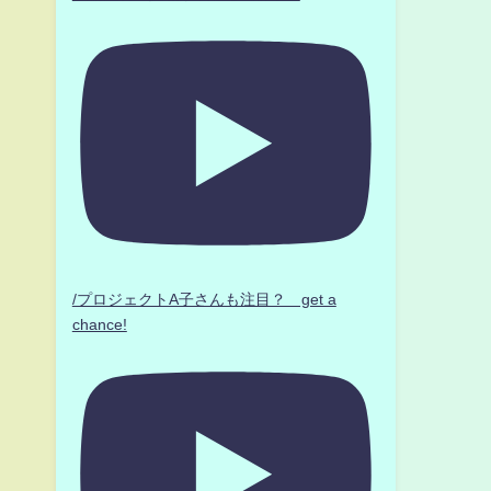
/プロジェクトA子さんも注目？ get a
chance!