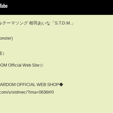
ーマソング 相羽あいな「S.T.D.M.」
ster)
楽）
ficial Web Site☆
OM OFFICIAL WEB SHOP◆
.com/s/stdmec/?ima=0636#/0