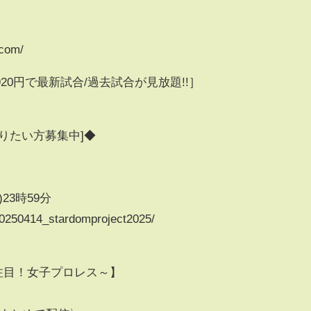
.com/
0円で最新試合/過去試合が見放題!!］
りたい方募集中]◆
)23時59分
20250414_stardomproject2025/
世界が注目！女子プロレス～】
〉