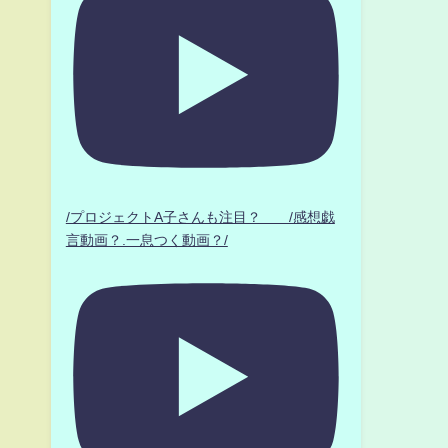
/プロジェクトA子さんも注目？ /感想戯
言動画？.一息つく動画？/