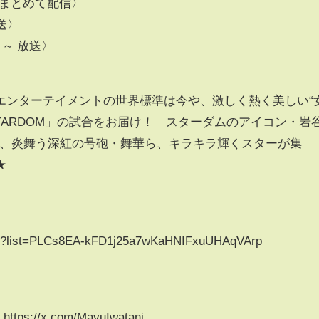
末水曜 まとめて配信〉
送〉
０～ 放送〉
エンターテイメントの世界標準は今や、激しく熱く美しい“
TARDOM」の試合をお届け！ スターダムのアイコン・岩
上谷沙弥、炎舞う深紅の号砲・舞華ら、キラキラ輝くスターが集
★
list?list=PLCs8EA-kFD1j25a7wKaHNIFxuUHAqVArp
s://x.com/MayuIwatani