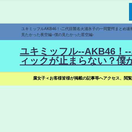
ユキミッフルAKB46！-二代目襲名火浦氷子の一同驚愕まとめ
見たかった夜空編--僕の見たかった星空編-
ユキミッフル--AKB46
ィックが止まらない？僕が
腐女子＜お客様皆様が掲載の記事等へアクセス、閲覧