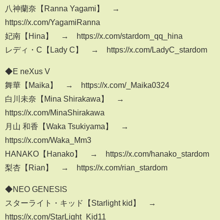
八神蘭奈【Ranna Yagami】 →
https://x.com/YagamiRanna
妃南【Hina】 → https://x.com/stardom_qq_hina
レディ・C【Lady C】 → https://x.com/LadyC_stardom
◆E neXus V
舞華【Maika】 → https://x.com/_Maika0324
白川未奈【Mina Shirakawa】 →
https://x.com/MinaShirakawa
月山 和香【Waka Tsukiyama】 →
https://x.com/Waka_Mm3
HANAKO【Hanako】 → https://x.com/hanako_stardom
梨杏【Rian】 → https://x.com/rian_stardom
◆NEO GENESIS
スターライト・キッド【Starlight kid】 →
https://x.com/StarLight_Kid11