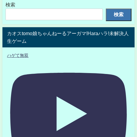
検索
検索
カオスtomo娘ちゃんねーるアーガマ!Haraハラ!未解決人
生ゲーム
ハゲて無双