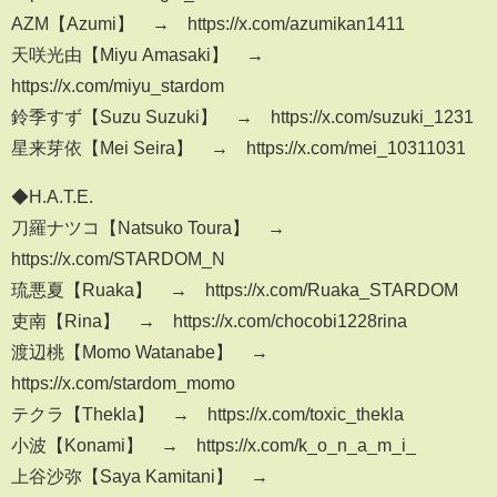
AZM【Azumi】 → https://x.com/azumikan1411
天咲光由【Miyu Amasaki】 →
https://x.com/miyu_stardom
鈴季すず【Suzu Suzuki】 → https://x.com/suzuki_1231
星来芽依【Mei Seira】 → https://x.com/mei_10311031
◆H.A.T.E.
刀羅ナツコ【Natsuko Toura】 →
https://x.com/STARDOM_N
琉悪夏【Ruaka】 → https://x.com/Ruaka_STARDOM
吏南【Rina】 → https://x.com/chocobi1228rina
渡辺桃【Momo Watanabe】 →
https://x.com/stardom_momo
テクラ【Thekla】 → https://x.com/toxic_thekla
小波【Konami】 → https://x.com/k_o_n_a_m_i_
上谷沙弥【Saya Kamitani】 →