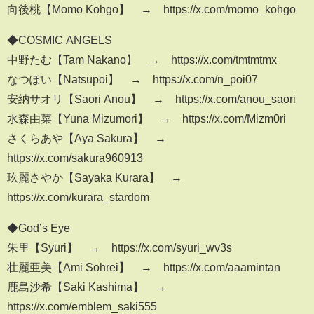
向後桃【Momo Kohgo】 → https://x.com/momo_kohgo
◆COSMIC ANGELS
中野たむ【Tam Nakano】 → https://x.com/tmtmtmx
なつぽい【Natsupoi】 → https://x.com/n_poi07
安納サオリ【Saori Anou】 → https://x.com/anou_saori
水森由菜【Yuna Mizumori】 → https://x.com/Mizm0ri
さくらあや【Aya Sakura】 →
https://x.com/sakura960913
玖麗さやか【Sayaka Kurara】 →
https://x.com/kurara_stardom
◆God’s Eye
朱里【Syuri】 → https://x.com/syuri_wv3s
壮麗亜美【Ami Sohrei】 → https://x.com/aaamintan
鹿島沙希【Saki Kashima】 →
https://x.com/emblem_saki555