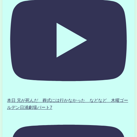
本日 兄が死んだ 葬式には行かなかった などなど 木曜ゴー
ルデン日浦劇場パート7