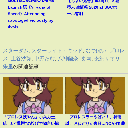
MULTISUB💥New Drama
【ちょい見せ】5/25(月) 立花
Launch💥《Nirvana of
琴未 生誕祭 2026 at SGCホ
Speed》After being
ール有明
sabotaged viciously by
rivals
スターダム
,
スターライト・キッド
,
なつぽい
,
プロレ
ス
,
上谷沙弥
,
中野たむ
,
八神蘭奈
,
吏南
,
安納サオリ
,
朱里
の関連記事
「プロレス技やん」小兵力士、
「プロレスラーやばい！」神龍
珍しい“驚愕”の投げで物言い協
誠、おねだりが裏目…NOAH丸藤