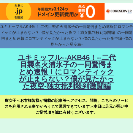
ユキミッフルAKB46！-二代目襲名火浦氷子の一同驚愕まとめ速報にロマンテ
ィックが止まらない？--僕が見たかった夜空！独女批判殺到激闘編--の一同驚
愕まとめ速報にロマンティックが止まらない？-僕の見たかった夜空編--僕の
見たかった星空編-
ユキミッフル--AKB46！--二代
目襲名火浦氷子の一同驚愕ま
とめ速報！にロマンティック
が止まらない？僕が見たかっ
た夜空-独女批判殺到激闘編
腐女子＜お客様皆様が掲載の記事等へアクセス、閲覧、こちらのサービ
スを利用される事でかろうじて運営できています＞本日は足元が悪い中
ご足労頂き誠に有難うございます。