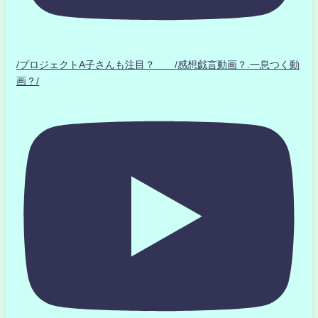
/プロジェクトA子さんも注目？ /感想戯言動画？.一息つく動
画？/