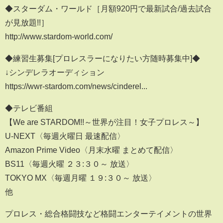
◆スターダム・ワールド［月額920円で最新試合/過去試合
が見放題!!］
http://www.stardom-world.com/
◆練習生募集[プロレスラーになりたい方随時募集中]◆
↓シンデレラオーディション
https://wwr-stardom.com/news/cinderel...
◆テレビ番組
【We are STARDOM!!～世界が注目！女子プロレス～】
U-NEXT〈毎週火曜日 最速配信〉
Amazon Prime Video〈月末水曜 まとめて配信〉
BS11〈毎週火曜 ２３:３０～ 放送〉
TOKYO MX〈毎週月曜 １９:３０～ 放送〉
他
プロレス・総合格闘技など格闘エンターテイメントの世界