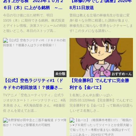
あす上がる株 2023年１０月２
【林修の今でしょ!講座】2020年
６日（木）に上がる銘柄 ～最
8月11日放送
新の日本株での株式投資のお話
今日の引け後に出た材料で、明日
普段は教える立場の林修先生が生徒に変
10/26（木）に期待できる銘柄。株式投資
身! 様々な分野に精通した講師が集まり、
です。ＩＨＩが欠陥問題で赤字
とデイトレ情報。決算スケジュールの時刻
林修先生に知らない世界をレクチャーしま
下方修正、日野自動車が訴訟の
と狙いどころ。本日のストップ高...
す! このタメになる講座い...
特損、ＫＯＫＵＳＡＩ ＥＬＥ
ＣＴＲＩＣの上場～
未分類
おすすめ～ん
【公式】空色ラジリティ#1〈ド
【完全勝利】でんむすに完全勝
キドキの初回放送！？後藤さん
利する【金バエ】
はラジオ初収録！〉
TVアニメ「空色ユーティリティ」公式ラ
1:名無しさん＠お腹いっぱい
ジオがスタート！ パーソナリティに、#高
2025.03.12(Wed) 【完全勝利】でんむすに
木美佑 さん、#天海由梨奈 さん、#後藤彩
完全勝利する【金バエ】って動画が話題ら
佐 さんを迎えてお送...
しいぞ 2:名無しさ...