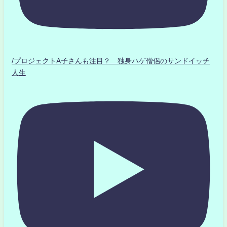
/プロジェクトA子さんも注目？ 独身ハゲ僧侶のサンドイッチ
人生