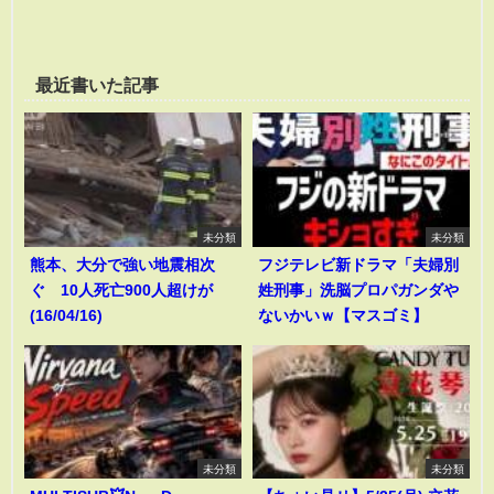
最近書いた記事
未分類
未分類
熊本、大分で強い地震相次
フジテレビ新ドラマ「夫婦別
ぐ 10人死亡900人超けが
姓刑事」洗脳プロパガンダや
(16/04/16)
ないかいｗ【マスゴミ】
未分類
未分類