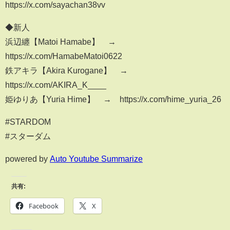
https://x.com/sayachan38vv
◆新人
浜辺纏【Matoi Hamabe】 →
https://x.com/HamabeMatoi0622
鉄アキラ【Akira Kurogane】 →
https://x.com/AKIRA_K____
姫ゆりあ【Yuria Hime】 → https://x.com/hime_yuria_26
#STARDOM
#スターダム
powered by
Auto Youtube Summarize
共有:
Facebook
X