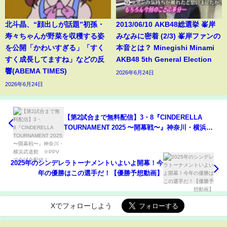
北斗晶、“顔出しが話題”初孫・
2013/06/10 AKB48総選挙 峯岸
寿々ちゃんが野菜を収穫する姿
みなみに密着 (2/3) 峯岸ファンの
を公開「かわいすぎる」「すく
本音とは？ Minegishi Minami
すく成長してますね」などの反
AKB48 5th General Election
響(ABEMA TIMES)
2026年6月24日
2026年6月24日
【第2試合まで無料配信】3・8『CINDERELLA
TOURNAMENT 2025 〜開幕戦〜』神奈川・横浜武
道館 ※PPVで全試合配信！
2025年のシンデレラトーナメントいよいよ開幕！今
年の優勝はこの選手だ！【優勝予想動画】
Xでフォローしよう