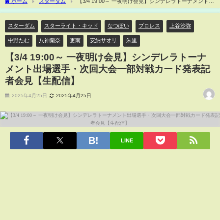
ホーム
スターダム
【3/4 19:00～ 一夜明け会見】シンデレラトーナメント出
場選手・次回大会一部対戦カード発表記者会見【生配信】
スターダム
スターライト・キッド
なつぽい
プロレス
上谷沙弥
中野たむ
八神蘭奈
吏南
安納サオリ
朱里
【3/4 19:00～ 一夜明け会見】シンデレラトーナ
メント出場選手・次回大会一部対戦カード発表記
者会見【生配信】
2025年4月25日
2025年4月25日
LINE