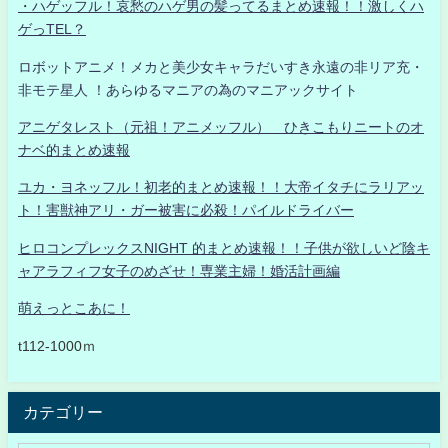
・ハゲッフル！哀愁のハゲ男の髪ってるまとめ速報！！激しくハ
ゲっTEL？
ロボットアニメ！メカと美少女キャラだいすき永遠の非リア充・
非モテ星人 ！あらゆるマニアの為のマニアックサイト
アニゲタレスト（元祖！アニメッフル） ひきこもりニートのオ
ナベ的まとめ速報
ユカ・ヨネッフル！初老的まとめ速報！！大帝イタチにラリアッ
ト！害獣神アリ・ガー被害に必殺！パイルドライバー
ヒロコンプレックスNIGHT 的まとめ速報！！子供が欲しいど陰キ
ャアラフィフ女子のめざせ！専業主婦！婚活計画編
萌えっとこあに！
t112-1000ｍ
カテゴリー