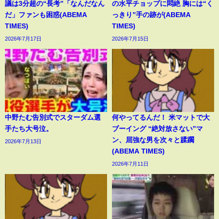
議は3分超の“長考”「なんだなん
の水平チョップに悶絶 胸には“く
だ」ファンも困惑(ABEMA
っきり”手の跡が(ABEMA
TIMES)
TIMES)
2026年7月17日
2026年7月15日
中野たむ告別式でスターダム選
何やってるんだ！ 米マットで大
手たち大号泣。
ブーイング “絶対放さない”マ
ン、屈強な男を次々と蹂躙
2026年7月13日
(ABEMA TIMES)
2026年7月11日