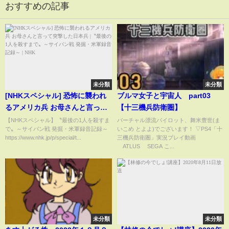
おすすめの記事
未分類
未分類
[NHKスペシャル] 恐怖に襲われ
ブルマ女子と宇宙人 part03
るアメリカ兵 お母さんと言って
【十三機兵防衛圏】
突撃した日本兵 |〝最後の1人を
【NHKスペシャル】〝最後の1人を殺すま
バーチャル漂流パイロット、舞米豊世(ま
で〟～サイパン戦 発掘・米軍録音記録～
いこめ とよよ)でございます！ ▽PS4「十
殺すまで〟～サイパン戦 発掘・
https://www.nhk.jp/p/special/t...
三機兵防衛圏」実況プレイ動画
米軍録音記録～ | NHK
©ATLUS ©SEGA こ...
未分類
未分類