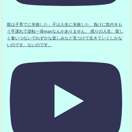
親は子育てに失敗した」子は人生に失敗した。負けに気付きも
う手遅れで逆転一発manなんかありません、 残りの人生、貧し
く食いつないでわずかな楽しみなど見つけて生きていくしかな
いのです。ないのです。