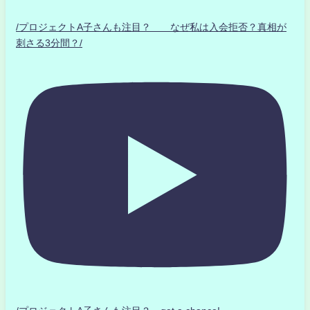
/プロジェクトA子さんも注目？ なぜ私は入会拒否？真相が
刺さる3分間？/