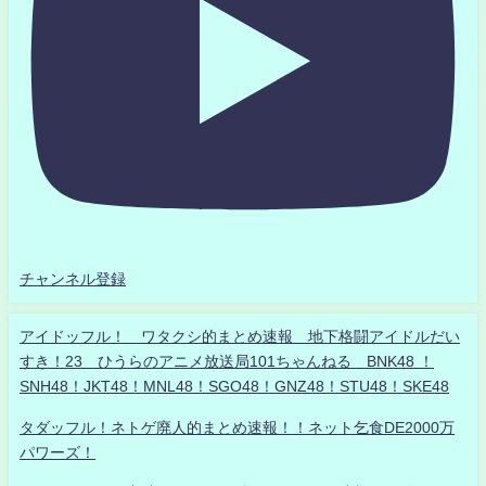
チャンネル登録
アイドッフル！ ワタクシ的まとめ速報 地下格闘アイドルだい
すき！23 ひうらのアニメ放送局101ちゃんねる BNK48 ！
SNH48！JKT48！MNL48！SGO48！GNZ48！STU48！SKE48
タダッフル！ネトゲ廃人的まとめ速報！！ネット乞食DE2000万
パワーズ！