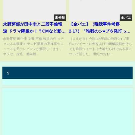
未分類
金バエ
永野芽郁が田中圭と二股不倫報
【金バエ】（唯我事件考察
道 ドラマ降板か！？CMなど影響
2.17）「唯我のシ●ブ６発打った
甚大の可能性
ってツイートとか全部大嘘って
永野芽郁 田中圭 文春 不倫 報道の件 ＜チ
（まえがき）今回は4年前の池袋シ●ブ事
ャンネル概要＞ テレビ業界の不祥事やニ
件のツイートに例をあげ山崎解説員がそも
知ってた？～考察が進まない敗
ュースを元テレビマンが解説してます。
そも唯我ツイートは大嘘だらけである事に
因はすべてここにある～」
ヤラセ、捏造、偏向報...
ついて話した。 世紀のおお...
2024/02/17号夕方
s