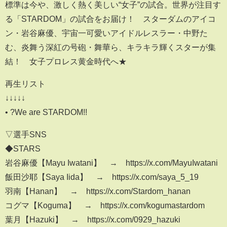
標準は今や、激しく熱く美しい“女子”の試合。世界が注目す
る「STARDOM」の試合をお届け！ スターダムのアイコ
ン・岩谷麻優、宇宙一可愛いアイドルレスラー・中野た
む、炎舞う深紅の号砲・舞華ら、キラキラ輝くスターが集
結！ 女子プロレス黄金時代へ★
再生リスト
↓↓↓↓↓
• ?We are STARDOM!!
▽選手SNS
◆STARS
岩谷麻優【Mayu Iwatani】 → https://x.com/MayuIwatani
飯田沙耶【Saya Iida】 → https://x.com/saya_5_19
羽南【Hanan】 → https://x.com/Stardom_hanan
コグマ【Koguma】 → https://x.com/kogumastardom
葉月【Hazuki】 → https://x.com/0929_hazuki