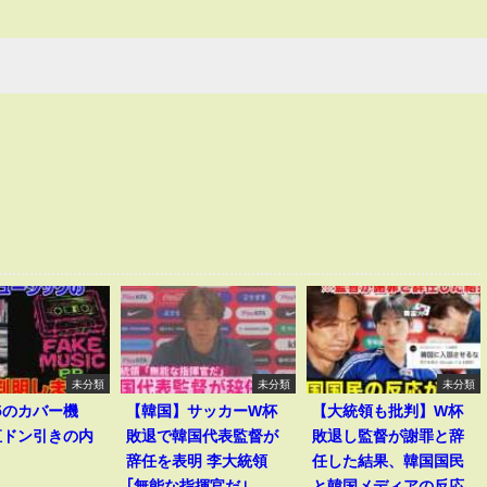
未分類
未分類
未分類
v5のカバー機
【韓国】サッカーW杯
【大統領も批判】W杯
直ドン引きの内
敗退で韓国代表監督が
敗退し監督が謝罪と辞
辞任を表明 李大統領
任した結果、韓国国民
｢無能な指揮官だ｣
と韓国メディアの反応