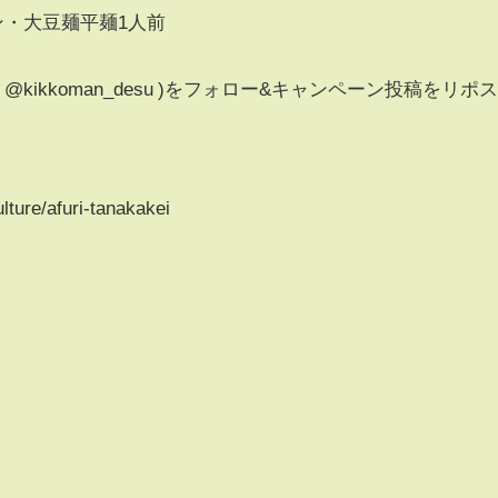
ン・大豆麺平麺1人前
@kikkoman_desu )をフォロー&キャンペーン投稿をリポ
ulture/afuri-tanakakei