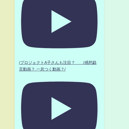
ス
/プロジェクトA子さんも注目？ /感想戯
言動画？.一息つく動画？/