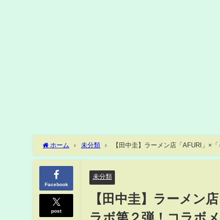
ホーム
未分類
【田中圭】ラーメン店「AFURI」×
け麺 キッコーマン大豆麺使用』とは？
未分類
Facebook
【田中圭】ラーメン店「
post
ラボ第２弾！コラボメ