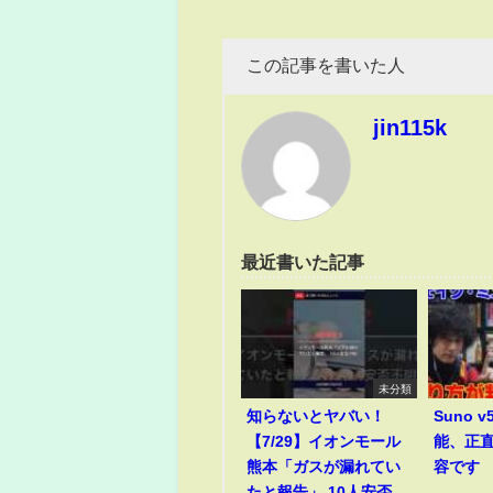
この記事を書いた人
jin115k
最近書いた記事
未分類
知らないとヤバい！
Suno 
【7/29】イオンモール
能、正
熊本「ガスが漏れてい
容です
たと報告」 10人安否