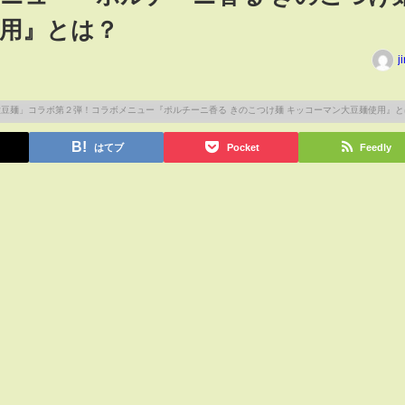
用』とは？
j
はてブ
Pocket
Feedly