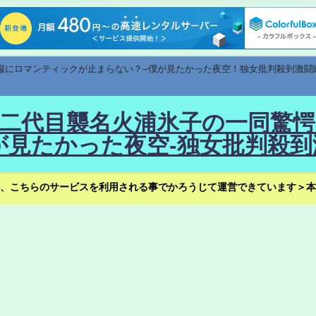
速報にロマンティックが止まらない？--僕が見たかった夜空！独女批判殺到激闘
！--二代目襲名火浦氷子の一同
見たかった夜空-独女批判殺到
、こちらのサービスを利用される事でかろうじて運営できています＞本