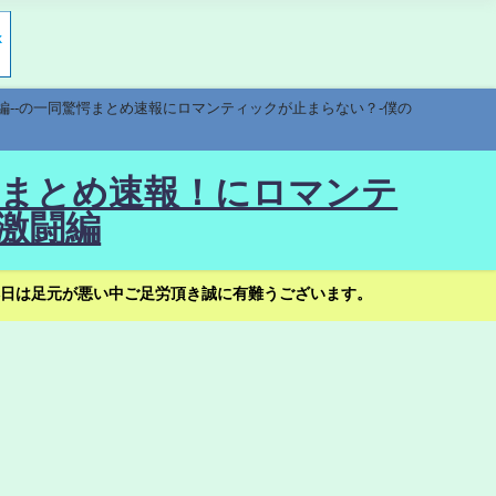
編--の一同驚愕まとめ速報にロマンティックが止まらない？-僕の
驚愕まとめ速報！にロマンテ
激闘編
日は足元が悪い中ご足労頂き誠に有難うございます。