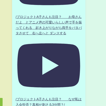
/プロジェクトA子さんも注目？ お母さん
だよ とアニメ声の可愛いらしい声で手を振
ってくれる 起き上がりながら両手をパタパ
タさせて 右へ左へと ダンスする
/プロジェクトA子さんも注目？ なぜ私は
入会拒否？真相が刺さる3分間？/