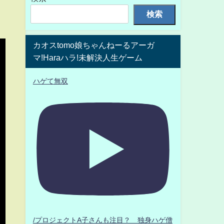
検索
カオスtomo娘ちゃんねーるアーガ
マ!Haraハラ!未解決人生ゲーム
ハゲて無双
/プロジェクトA子さんも注目？ 独身ハゲ僧