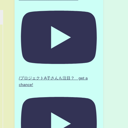
/プロジェクトA子さんも注目？ get a
chance!