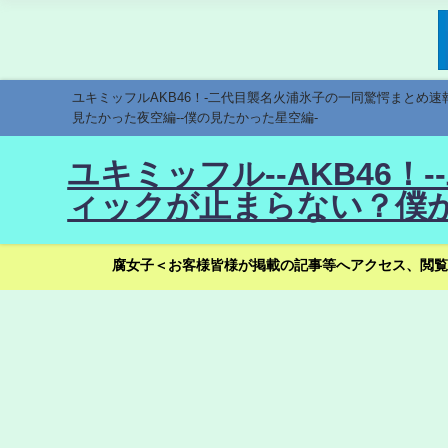
ユキミッフルAKB46！-二代目襲名火浦氷子の一同驚愕まとめ
見たかった夜空編--僕の見たかった星空編-
ユキミッフル--AKB46
ィックが止まらない？僕が
腐女子＜お客様皆様が掲載の記事等へアクセス、閲覧