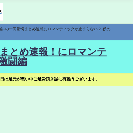
編--の一同驚愕まとめ速報にロマンティックが止まらない？-僕の
驚愕まとめ速報！にロマンテ
激闘編
日は足元が悪い中ご足労頂き誠に有難うございます。