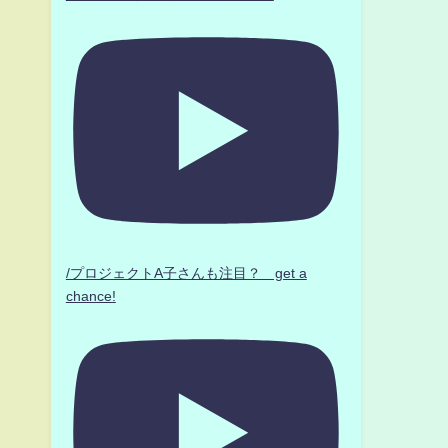
/プロジェクトA子さんも注目？ get a
chance!