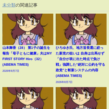
未分類
の関連記事
山本舞香（28） 第1子の誕生を
ひろゆき氏、地方首長選に絞っ
報告「母子ともに健康」夫はMY
た新党の狙いは 自身は出馬せず
FIRST STORY Hiro（32）
「自分が表に出た時点で負け
(ABEMA TIMES)
戦」強調した“絶対に公約を守る
政党”と斬新システムの内容
2026年8月7日
(ABEMA TIMES)
2026年8月7日