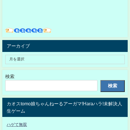
アーカイブ
検索
検索
カオスtomo娘ちゃんねーるアーガマ!Haraハラ!未解決人
生ゲーム
ハゲて無双