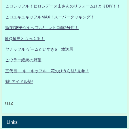
ヒロシッフル！ヒロシデース山さんのリフォームひとりDIY！！
ヒロユキユキッフルMAX！スーパークッキング！
徹夜DEテツヤッフル!！レトロ館2号店！
剛Q超児ともっふる！
ヤナッフル ゲームだいすき6！放送局
ヒウラー総統の野望
三代目 ユキユキッフル 花のひうら組! 見参！
魁!!アイドル塾!
t112
Links