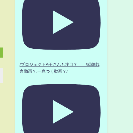
/プロジェクトA子さんも注目？ /感想戯
言動画？.一息つく動画？/