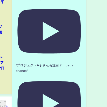
水平
ブ
屈
s
和ア
/プロジェクトA子さんも注目？ get a
2日
chance!