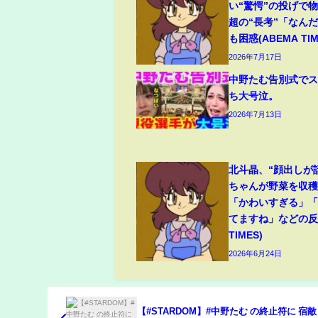
い“驚愕”の投げで
超の“長考”「なん
も困惑(ABEMA TIM
2026年7月17日
中野たむ告別式で
ち大号泣。
2026年7月13日
北斗晶、“顔出しが
ちゃんが野菜を収
「かわいすぎる」
てますね」などの反響
TIMES)
2026年6月24日
【#STARDOM】#中野たむ の終止符に 宿敵