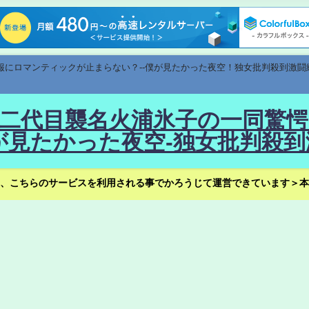
速報にロマンティックが止まらない？--僕が見たかった夜空！独女批判殺到激闘
！--二代目襲名火浦氷子の一同
見たかった夜空-独女批判殺到
、こちらのサービスを利用される事でかろうじて運営できています＞本