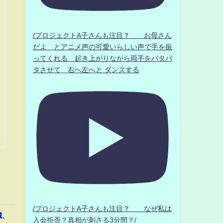
/プロジェクトA子さんも注目？ お母さん
だよ とアニメ声の可愛いらしい声で手を振
ってくれる 起き上がりながら両手をパタパ
タさせて 右へ左へと ダンスする
/プロジェクトA子さんも注目？ なぜ私は
誠、
入会拒否？真相が刺さる3分間？/