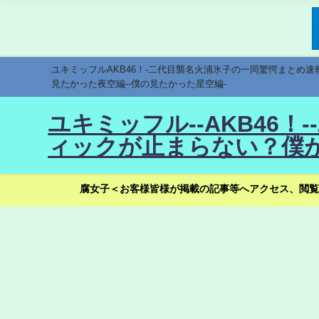
ユキミッフルAKB46！-二代目襲名火浦氷子の一同驚愕まとめ
見たかった夜空編--僕の見たかった星空編-
ユキミッフル--AKB46
ィックが止まらない？僕が
腐女子＜お客様皆様が掲載の記事等へアクセス、閲覧