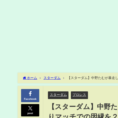
ホーム
スターダム
【スターダム】中野たむが暴走
理由に震えが止まらない…！
スターダム
プロレス
Facebook
【スターダム】中野た
post
りマッチでの因縁を２