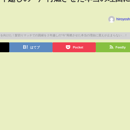
hiroyos
はてブ
Pocket
Feedly