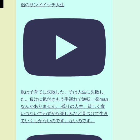
侶のサンドイッチ人生
親は子育てに失敗した」子は人生に失敗し
た。負けに気付きもう手遅れで逆転一発man
なんかありません、 残りの人生、貧しく食
いつないでわずかな楽しみなど見つけて生き
ていくしかないのです。ないのです。