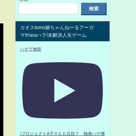
検索
カオスtomo娘ちゃんねーるアーガ
マ!Haraハラ!未解決人生ゲーム
ハゲて無双
/プロジェクトA子さんも注目？ 独身ハゲ僧