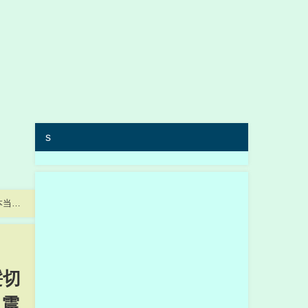
s
本当の
髪切
に震