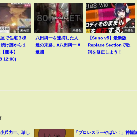
未分類
未分類
未分類
北区で住宅３棟
八田與一を逮捕した人
【Suno v5】最新版
し焼け跡から１
達の末路…#八田與一 #
Replace Sectionで歌
体【熊本】
逮捕
詞を修正しよう！
9 12:00)
事
」小兵力士、珍し
「プロレスラーやばい！」神龍