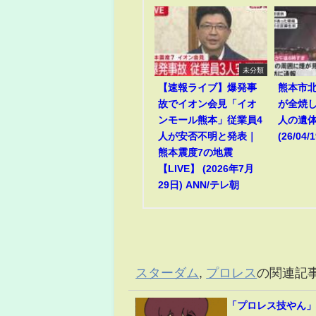
未分類
【速報ライブ】爆発事
熊本市
故でイオン会見「イオ
が全焼
ンモール熊本」従業員4
人の遺
人が安否不明と発表｜
(26/04/1
熊本震度7の地震
【LIVE】 (2026年7月
29日) ANN/テレ朝
スターダム
,
プロレス
の関連記
「プロレス技やん