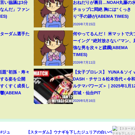
物言い協議は3分
おねだりが裏目…NOAH丸藤の
だなんだ」ファン
チョップに悶絶 胸には“くっき
ES)
り”手の跡が(ABEMA TIMES)
2026年7月15日
スターダム選手た
何やってるんだ！ 米マットで大
ーイング “絶対放さない”マン、
強な男を次々と蹂躙(ABEMA
TIMES)
2026年7月11日
話題”初孫・寿々
【女子プロレス】 YUNA＆ソイ v
穫する姿を公開
DASH・チサコ＆松本浩代＜令
「すくすく成長し
ルテマパワーズ＞｜2025年1月1
(ABEMA
宮城・仙台PIT
2026年5月16日
 #ジュ
【スターダム】ウナギを下したジュリアの白いベ