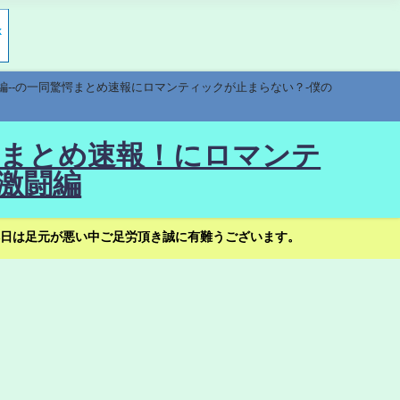
編--の一同驚愕まとめ速報にロマンティックが止まらない？-僕の
驚愕まとめ速報！にロマンテ
激闘編
日は足元が悪い中ご足労頂き誠に有難うございます。