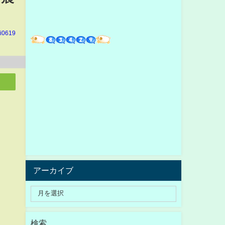
hi0619
アーカイブ
検索