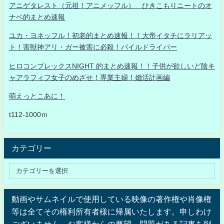
アニゲタレスト（元祖！アニメッフル） ひきこもりニートのオ
ナベ的まとめ速報
ユカ・ヨネッフル！初老的まとめ速報！！大帝イタチにラリアッ
ト！害獣神アリ・ガー被害に必殺！パイルドライバー
ヒロコンプレックスNIGHT 的まとめ速報！！子供が欲しいど陰キ
ャアラフィフ女子のめざせ！専業主婦！婚活計画編
萌えっとこあに！
t112-1000ｍ
カテゴリー
動画やサムネイルで使用している映像の著作権や肖像権
等は全てその権利所有者様に帰属いたします。申しわけ