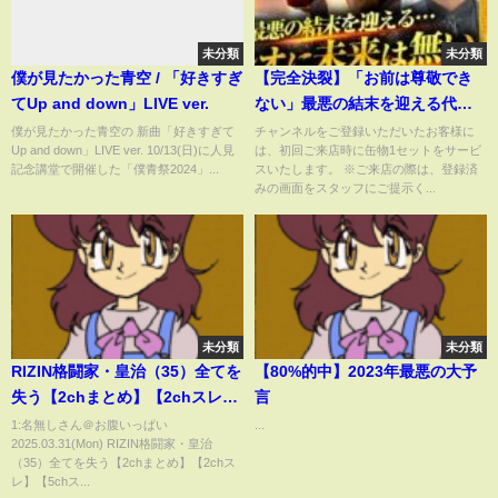
未分類
未分類
僕が見たかった青空 / 「好きすぎ
【完全決裂】「お前は尊敬でき
てUp and down」LIVE ver.
ない」最悪の結末を迎える代表
辞任問題
僕が見たかった青空の 新曲「好きすぎて
チャンネルをご登録いただいたお客様に
Up and down」LIVE ver. 10/13(日)に人見
は、初回ご来店時に缶物1セットをサービ
記念講堂で開催した「僕青祭2024」...
スいたします。 ※ご来店の際は、登録済
みの画面をスタッフにご提示く...
未分類
未分類
RIZIN格闘家・皇治（35）全てを
【80%的中】2023年最悪の大予
失う【2chまとめ】【2chスレ】
言
【5chスレ】
1:名無しさん＠お腹いっぱい
...
2025.03.31(Mon) RIZIN格闘家・皇治
（35）全てを失う【2chまとめ】【2chス
レ】【5chス...