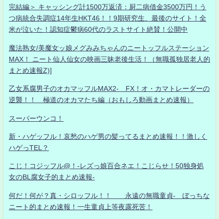
完結編＞ キャッシング計1500万返済：厨二病借金3500万円！う
つ病統合失調症14年生HKT46！！9期研究生、最後のサイト！全
米が泣いた！認知症鬱病60代のラストサイト絶賛！公開中
魔法熟女/美魔女ッ娘メグみみちゃんのニートッフルステーション
MAX！ ニート仙人仙女の映画三昧老後生活！（無職孤独居老人的
まとめ速報Z)]
乙女系腐男子のオカマッフルMAX2- FX！オ・カマトレーダーの
逆襲！！ 極道のオカマたち編（おもしろ動画まとめ速報）
スーパーウンコ！
新・ハゲッフル！哀愁のハゲ男の髪ってるまとめ速報！！激しく
ハゲっTEL？
こじ！コジッフル@！-レズっ娘百合ネエ！こじらせ！50独身処
女のBL腐女子的まとめ速報-
何だ！何が？真・シロッフル！！ 永遠の無職童貞- ぼっちな
ニート的まとめ速報！一生童貞上等夜露死苦！