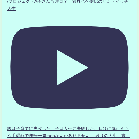
/プロジェクトA子さんも注目？ 独身ハゲ僧侶のサンドイッチ
人生
親は子育てに失敗した」子は人生に失敗した。負けに気付きも
う手遅れで逆転一発manなんかありません、 残りの人生、貧し