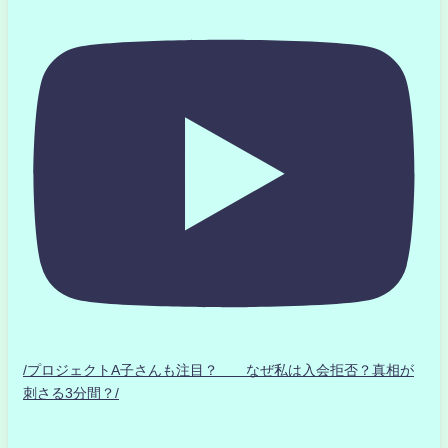
/プロジェクトA子さんも注目？ なぜ私は入会拒否？真相が
刺さる3分間？/