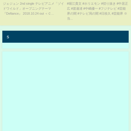
ver.)
ビ社員中嶋優一の闇を長谷川豊
ジェジュン 2nd single テレビアニメ「ゾイ
#堀江貴文 #ホリエモン #切り抜き #中居正
ドワイルド」オープニングテーマ
広 #渡邊渚 #中嶋優一 #フジテレビ #芸能
が暴露【堀江貴文 切り抜き】
『Defiance』 2018.10.24 out ＜Ｃ...
界の闇 #テレビ局の闇 #日枝久 #芸能界 ※
#shorts
当...
s