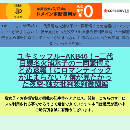
ユキミッフルAKB46！-二代目襲名火浦氷子の一同驚愕まとめ速報にロマンテ
ィックが止まらない？--僕が見たかった夜空！独女批判殺到激闘編--の一同驚
愕まとめ速報にロマンティックが止まらない？-僕の見たかった夜空編--僕の
見たかった星空編-
ユキミッフル--AKB46！--二代
目襲名火浦氷子の一同驚愕ま
とめ速報！にロマンティック
が止まらない？僕が見たかっ
た夜空-独女批判殺到激闘編
腐女子＜お客様皆様が掲載の記事等へアクセス、閲覧、こちらのサービ
スを利用される事でかろうじて運営できています＞本日は足元が悪い中
ご足労頂き誠に有難うございます。