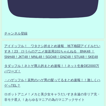
チャンネル登録
アイドッフル！ ワタクシ的まとめ速報 地下格闘アイドルだい
すき！23 ひうらのアニメ放送局101ちゃんねる BNK48 ！
SNH48！JKT48！MNL48！SGO48！GNZ48！STU48！SKE48
タダッフル！ネトゲ廃人的まとめ速報！！ネット乞食DE2000万
パワーズ！
・ハゲッフル！哀愁のハゲ男の髪ってるまとめ速報！！激しくハ
ゲっTEL？
ロボットアニメ！メカと美少女キャラだいすき永遠の非リア充・
非モテ星人 ！あらゆるマニアの為のマニアックサイト