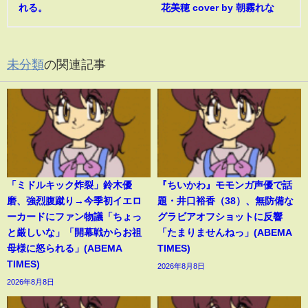
れる。
花美穂 cover by 朝霧れな
未分類
の関連記事
「ミドルキック炸裂」鈴木優
『ちいかわ』モモンガ声優で話
磨、強烈腹蹴り→今季初イエロ
題・井口裕香（38）、無防備な
ーカードにファン物議「ちょっ
グラビアオフショットに反響
と厳しいな」「開幕戦からお祖
「たまりませんねっ」(ABEMA
母様に怒られる」(ABEMA
TIMES)
TIMES)
2026年8月8日
2026年8月8日