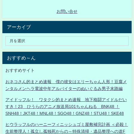
お問い合せ
アーカイブ
おすすめ～ん
おすすめサイト
おネコさん的まとめ速報 僕の彼女はエリーちゃん人形！豆腐メ
ンタルメンヘラ電波中年アルバイターのぬいぐるみ男子末路編
アイドッフル！ ワタクシ的まとめ速報 地下格闘アイドルだい
すき！23 ひうらのアニメ放送局101ちゃんねる BNK48 ！
SNH48！JKT48！MNL48！SGO48！GNZ48！STU48！SKE48
ヒウラッフルのハーニーフィニッシュゴミ屋敷補完計画 ＜必殺！
生前整理人！孤立し孤独死からの～特殊清掃・遺品整理への道F