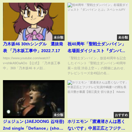
未分類
未分類
乃木坂46 30thシングル 選抜発
祝40周年「聖戦士ダンバイン」
表 「乃木坂工事中」2022.7.17
名場面ダイジェスト『ダンバイ
ン とぶ』スペシャルPV
https://www.youtube.com/watch?
「聖戦士ダンバイン」放送40周年を記念
v=shikA9OaAOo 【公式】「乃木坂工事
したイベント『聖戦士ダンバイン40周年
中」 369「乃木坂46 キメ顔...
展～出現 渋谷上空～』の開催にあわせ、
テレビシリーズ全49話の名...
未分類
おすすめ
ジェジュン (JAEJOONG 김재중)
ホリエモン「渡邊渚さんは悪く
2nd single「Defiance」(short
ないです」中居正広とフジテレ