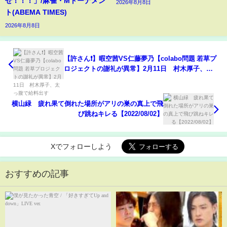
ぜ！！！」/麻雀・Mトーナメン
2026年8月8日
ト(ABEMA TIMES)
2026年8月8日
【許さん❗️】暇空茜VS仁藤夢乃【colabo問題 若草プ
ロジェクトの謝礼が異常】2月11日 村木厚子、太
っ腹で給料出す
横山緑 疲れ果て倒れた場所がアリの巣の真上で飛
び跳ねキレる【2022/08/02】
Xでフォローしよう
おすすめの記事