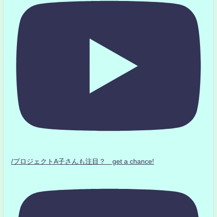
/プロジェクトA子さんも注目？ get a chance!