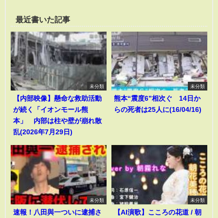
最近書いた記事
未分類
未分類
【内部映像】懸命な救助活動
熊本“震度6”相次ぐ 14日か
が続く「イオンモール熊
らの死者は25人に(16/04/16)
本」 内部は柱や壁が崩れ散
乱(2026年7月29日)
未分類
未分類
速報！八田與一ついに逮捕さ
【AI演歌】こころの花道 / 朝