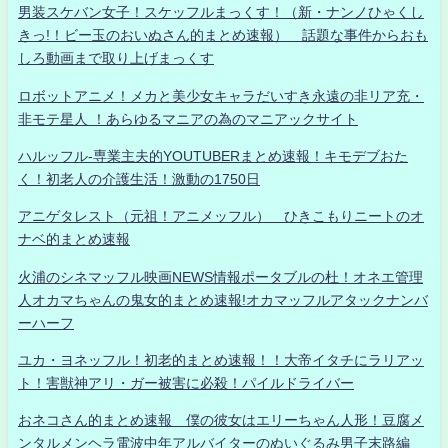
男装スケバン女子！スケッフルまっくす！（新・ナンノひゃくし
きっ!！ビー玉のおいぬさん的まとめ速報） 話題な事件からおも
しろ動画まで取り上げまっくす
ロボットアニメ！メカと美少女キャラだいすき永遠の非リア充・
非モテ星人 ！あらゆるマニアの為のマニアックサイト
ハルッフル-専業主夫的YOUTUBERまとめ速報！キモデブおた
く！初老人の介護生活！激動の1750日
アニゲタレスト（元祖！アニメッフル） ひきこもりニートのオ
ナベ的まとめ速報
火浦のシネマッフル映画NEWS情報ポータブルの杜！オネエ管理
人オカマちゃんの鬼女的まとめ速報!オカマッフルアタックナンバ
ーハーフ
ユカ・ヨネッフル！初老的まとめ速報！！大帝イタチにラリアッ
ト！害獣神アリ・ガー被害に必殺！パイルドライバー
おネコさん的まとめ速報 僕の彼女はエリーちゃん人形！豆腐メ
ンタルメンヘラ電波中年アルバイターのぬいぐるみ男子末路編