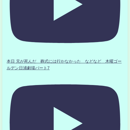
本日 兄が死んだ 葬式には行かなかった などなど 木曜ゴー
ルデン日浦劇場パート7