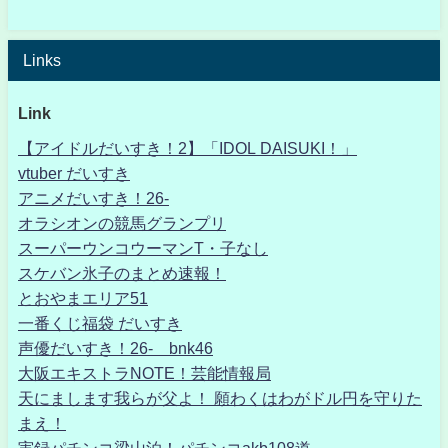
Links
Link
【アイドルだいすき！2】「IDOL DAISUKI！」
vtuber だいすき
アニメだいすき！26-
オラシオンの競馬グランプリ
スーパーウンコウーマンT・子なし
スケバン氷子のまとめ速報！
とおやまエリア51
一番くじ福袋 だいすき
声優だいすき！26- bnk46
大阪エキストラNOTE！芸能情報局
天にまします我らが父よ！ 願わくはわがドル円を守りた
まえ！