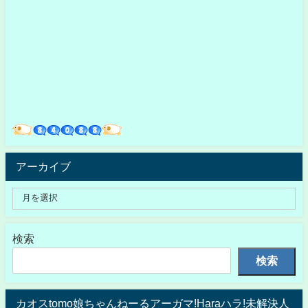
アーカイブ
検索
検索
カオスtomo娘ちゃんねーるアーガマ!Haraハラ!未解決人