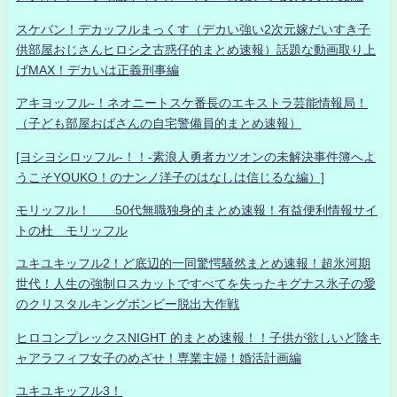
スケバン！デカッフルまっくす（デカい強い2次元嫁だいすき子
供部屋おじさんヒロシ之古惑仔的まとめ速報）話題な動画取り上
げMAX！デカいは正義刑事編
アキヨッフル-！ネオニートスケ番長のエキストラ芸能情報局！
（子ども部屋おばさんの自宅警備員的まとめ速報）
[ヨシヨシロッフル-！！-素浪人勇者カツオンの未解決事件簿へよ
うこそYOUKO！のナンノ洋子のはなしは信じるな編）]
モリッフル！ 50代無職独身的まとめ速報！有益便利情報サイ
トの杜 モリッフル
ユキユキッフル2！ど底辺的一同驚愕騒然まとめ速報！超氷河期
世代！人生の強制ロスカットですべてを失ったキグナス氷子の愛
のクリスタルキングボンビー脱出大作戦
ヒロコンプレックスNIGHT 的まとめ速報！！子供が欲しいど陰キ
ャアラフィフ女子のめざせ！専業主婦！婚活計画編
ユキユキッフル3！