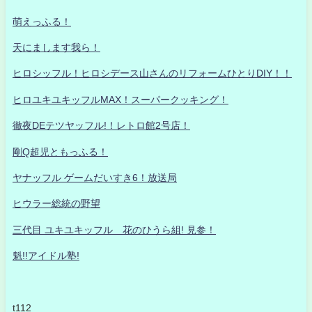
萌えっふる！
天にまします我ら！
ヒロシッフル！ヒロシデース山さんのリフォームひとりDIY！！
ヒロユキユキッフルMAX！スーパークッキング！
徹夜DEテツヤッフル!！レトロ館2号店！
剛Q超児ともっふる！
ヤナッフル ゲームだいすき6！放送局
ヒウラー総統の野望
三代目 ユキユキッフル 花のひうら組! 見参！
魁!!アイドル塾!
t112