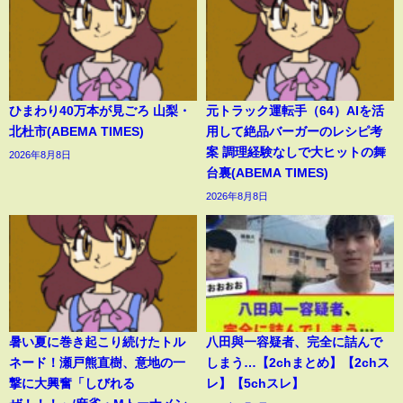
ひまわり40万本が見ごろ 山梨・
元トラック運転手（64）AIを活
北杜市(ABEMA TIMES)
用して絶品バーガーのレシピ考
案 調理経験なしで大ヒットの舞
2026年8月8日
台裏(ABEMA TIMES)
2026年8月8日
暑い夏に巻き起こり続けたトル
八田與一容疑者、完全に詰んで
ネード！瀬戸熊直樹、意地の一
しまう…【2chまとめ】【2chス
撃に大興奮「しびれる
レ】【5chスレ】