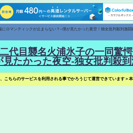
速報にロマンティックが止まらない？--僕が見たかった夜空！独女批判殺到激闘
！--二代目襲名火浦氷子の一同
見たかった夜空-独女批判殺到
、こちらのサービスを利用される事でかろうじて運営できています＞本