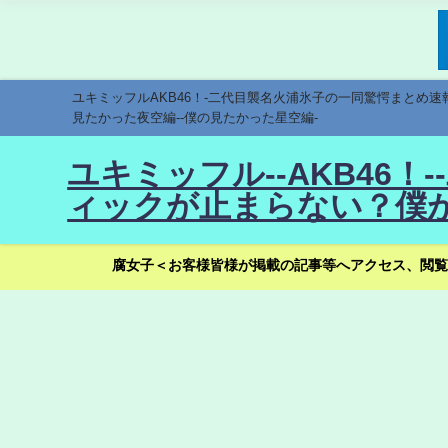
ユキミッフルAKB46！-二代目襲名火浦氷子の一同驚愕まとめ
見たかった夜空編--僕の見たかった星空編-
ユキミッフル--AKB46
ィックが止まらない？僕が
腐女子＜お客様皆様が掲載の記事等へアクセス、閲覧