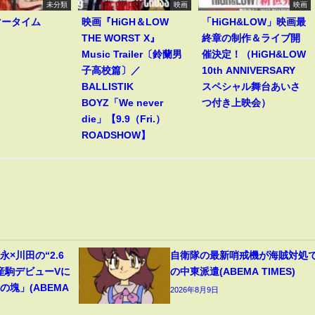
未分類
映画
映画
マータイム
映画『HiGH＆LOW
「HiGH&LOW」映画最
THE WORST X』
終章の制作＆ライブ開
Music Trailer〔鈴蘭男
催決定！（HiGH&LOW
子高校篇〕／
10th ANNIVERSARY
BALLISTIK
スペシャル舞台あいさ
BOYZ「We never
つ付き上映会）
die」【9.9（Fri.）
ROADSHOW】
×川田の“2.6
自衛隊の最新哨戒機が海賊対処
産駒デビューVに
の中東派遣(ABEMA TIMES)
塊」(ABEMA
2026年8月9日