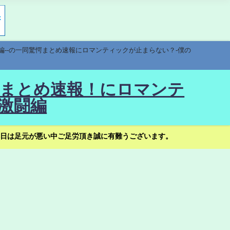
編--の一同驚愕まとめ速報にロマンティックが止まらない？-僕の
驚愕まとめ速報！にロマンテ
激闘編
日は足元が悪い中ご足労頂き誠に有難うございます。