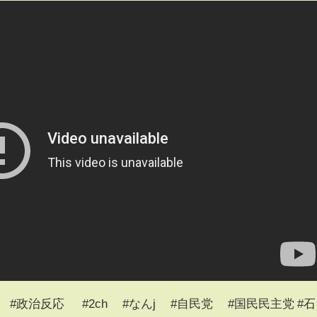
 #政治反応 #2ch #なんj #自民党 #国民民主党 #石