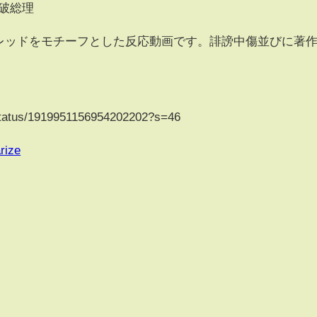
石破総理
)のスレッドをモチーフとした反応動画です。誹謗中傷並びに著
。
status/1919951156954202202?s=46
rize