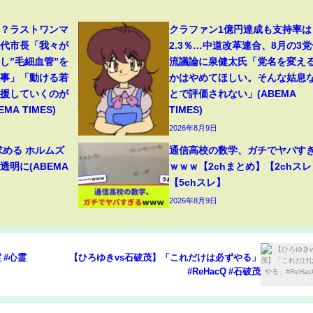
る？ラストワンマ
クラファン1億円達成も支持率は
八代市長「我々が
2.3％…中道改革連合、8月の3党
し”毛細血管”を
流議論に泉健太氏「党名を変え
大事」「動ける若
かはやめてほしい。そんな姑息
支援していくのが
とで評価されない」(ABEMA
A TIMES)
TIMES)
2026年8月9日
求める ホルムズ
通信高校の数学、ガチでヤバす
明に(ABEMA
ｗｗｗ【2chまとめ】【2chスレ
【5chスレ】
2026年8月9日
 #心霊
【ひろゆきvs石破茂】「これだけは必ずやる」
#ReHacQ #石破茂