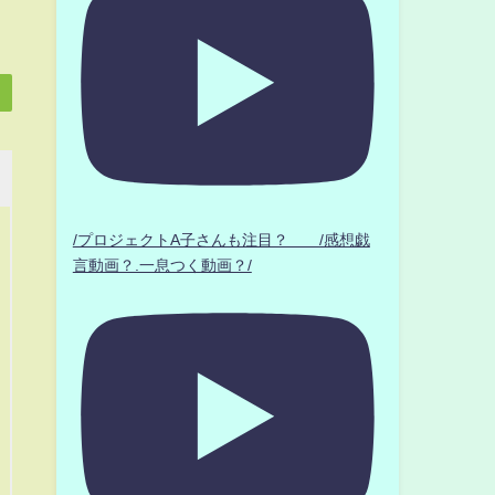
/プロジェクトA子さんも注目？ /感想戯
言動画？.一息つく動画？/