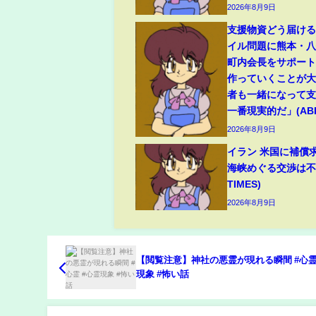
2026年8月9日
支援物資どう届け
イル問題に熊本・
町内会長をサポート
作っていくことが
者も一緒になって
一番現実的だ」(ABEM
2026年8月9日
イラン 米国に補償
海峡めぐる交渉は不透
TIMES)
2026年8月9日
【閲覧注意】神社の悪霊が現れる瞬間 #心霊
現象 #怖い話