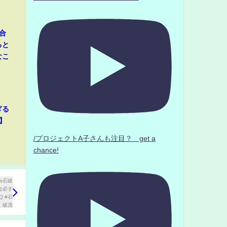
合
ると
なこ
ぎる
】
/プロジェクトA子さんも注目？ get a
chance!