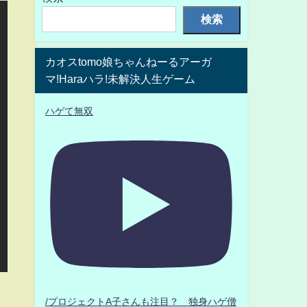
検索
カオスtomo娘ちゃんねーるアーガ
マ!Haraハラ!未解決人生ゲーム
ハゲて無双
/プロジェクトA子さんも注目？ 独身ハゲ僧