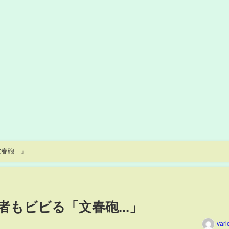
砲...」
もビビる「文春砲...」
vari