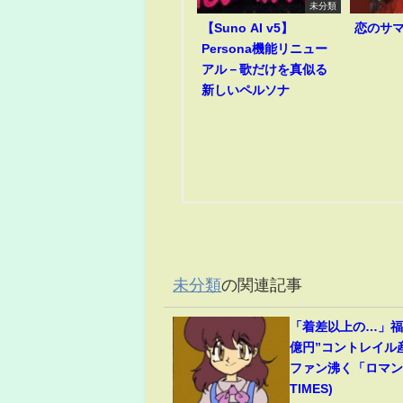
未分類
【Suno AI v5】
恋のサ
Persona機能リニュー
アル－歌だけを真似る
新しいペルソナ
未分類
の関連記事
「着差以上の…」福永
億円”コントレイル
ファン沸く「ロマンの
TIMES)