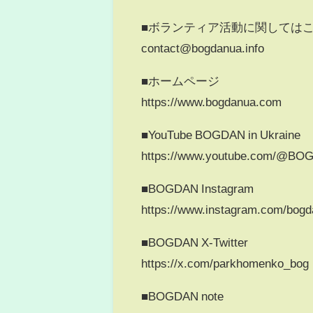
■ボランティア活動に関しては
contact@bogdanua.info
■ホームページ
https://www.bogdanua.com
■YouTube BOGDAN in Ukraine
https://www.youtube.com/@BO
■BOGDAN Instagram
https://www.instagram.com/bogd
■BOGDAN X-Twitter
https://x.com/parkhomenko_bog
■BOGDAN note