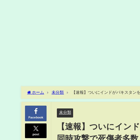
ホーム
未分類
【速報】ついにインドがパキスタンを
が現実に！一方イランは“THAAD殺し”の新型ミサイルを発
未分類
Facebook
【速報】ついにインド
post
同時攻撃で死傷者多数