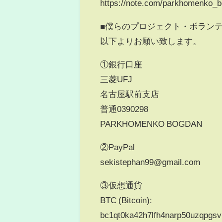
https://note.com/parkhomenko_b
■僕らのプロジェクト・ボラン
以下よりお願い致します。
①銀行口座
三菱UFJ
名古屋駅前支店
普通0390298
PARKHOMENKO BOGDAN
②PayPal
sekistephan99@gmail.com
③仮想通貨
BTC (Bitcoin):
bc1qt0ka42h7lfh4narp50uzqpgsv