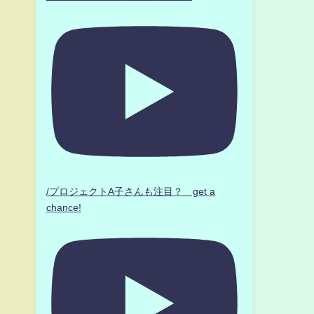
/プロジェクトA子さんも注目？ get a
chance!