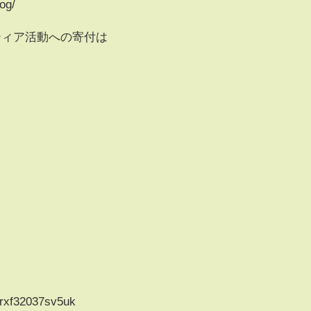
og/
ティア活動への寄付は
rxf32037sv5uk