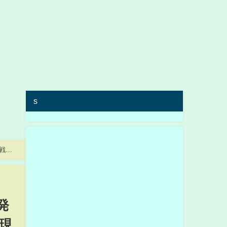
s
戦争
発
現