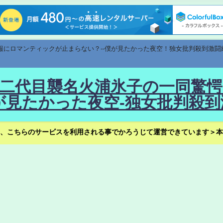
速報にロマンティックが止まらない？--僕が見たかった夜空！独女批判殺到激闘
！--二代目襲名火浦氷子の一同
見たかった夜空-独女批判殺到
、こちらのサービスを利用される事でかろうじて運営できています＞本