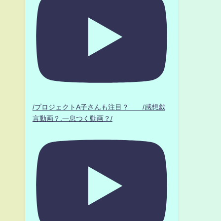
/プロジェクトA子さんも注目？ /感想戯
言動画？.一息つく動画？/