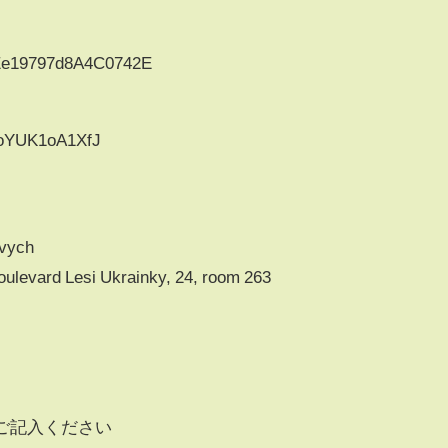
Ee19797d8A4C0742E
YUK1oA1XfJ
ovych
oulevard Lesi Ukrainky, 24, room 263
ご記入ください