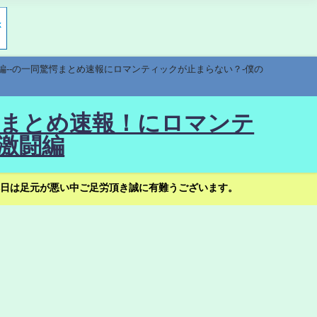
編--の一同驚愕まとめ速報にロマンティックが止まらない？-僕の
驚愕まとめ速報！にロマンテ
激闘編
日は足元が悪い中ご足労頂き誠に有難うございます。