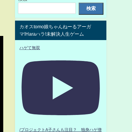
検索
カオスtomo娘ちゃんねーるアーガ
マ!Haraハラ!未解決人生ゲーム
ハゲて無双
/プロジェクトA子さんも注目？ 独身ハゲ僧