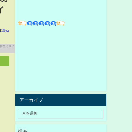
イ
n115ya
アーカイブ
検索