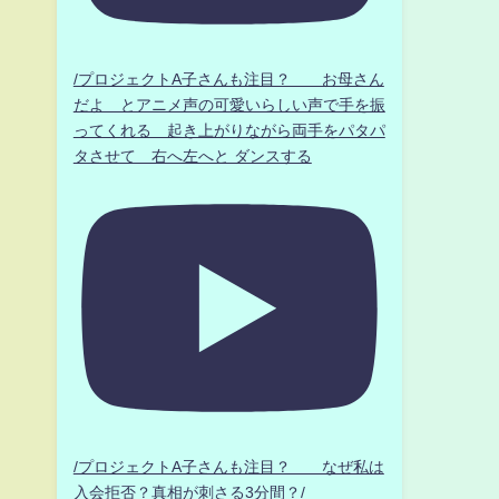
/プロジェクトA子さんも注目？ お母さん
だよ とアニメ声の可愛いらしい声で手を振
ってくれる 起き上がりながら両手をパタパ
タさせて 右へ左へと ダンスする
/プロジェクトA子さんも注目？ なぜ私は
入会拒否？真相が刺さる3分間？/