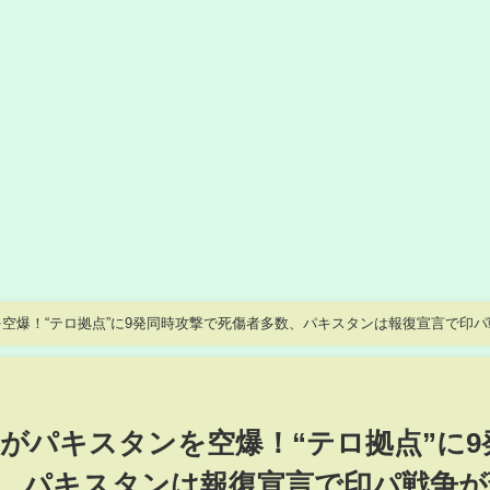
空爆！“テロ拠点”に9発同時攻撃で死傷者多数、パキスタンは報復宣言で印パ
表、イスラエルに事実上の宣戦布告
がパキスタンを空爆！“テロ拠点”に9
、パキスタンは報復宣言で印パ戦争が