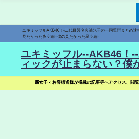
ユキミッフルAKB46！-二代目襲名火浦氷子の一同驚愕まとめ
見たかった夜空編--僕の見たかった星空編-
ユキミッフル--AKB46
ィックが止まらない？僕が
腐女子＜お客様皆様が掲載の記事等へアクセス、閲覧