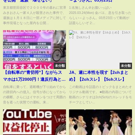
東京都世田谷区で２０００年の暮れに宮澤
1:名無しさん＠お腹いっぱい
みきおさん一家４人が殺害された事件で、
2025.03.24(Mon) 金バエ、息を引き取った
遺族は１月１８日に一部メディアに対して
らしい～よっさん。03月23日って動画が
事件現場となった屋内を公開...
話題らしいぞ 2:...
未分類
未分類
【自転車の"青切符"】ながらス
JA、遂に本性を現す【2chまと
マホは1万2000円！違反行為と反
め】【2chスレ】【5chスレ】
則金のルールまるわかり 広
自転車に乗って、遮断機が下り始めてから
この動画は今話題のトピックをまとめたオ
の踏切内への侵入。信号が赤になってから
リジナル動画です。 ■動画の内容について
島 NNNセレクション
の横断。さらにはイヤホンをつけて周囲の
動画のシナリオは2ch(5ch)のスレッドをモ
音を遮った状態での運転。来...
チーフとしてい...