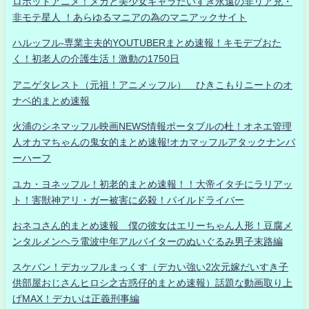
ロボットアニメ！メカと美少女キャラだいすき永遠の非リア充・
非モテ星人 ！あらゆるマニアの為のマニアックサイト
ハルッフル-専業主夫的YOUTUBERまとめ速報！キモデブおた
く！初老人の介護生活！激動の1750日
アニゲタレスト（元祖！アニメッフル） ひきこもりニートのオ
ナベ的まとめ速報
火浦のシネマッフル映画NEWS情報ポータブルの杜！オネエ管理
人オカマちゃんの鬼女的まとめ速報!オカマッフルアタックナンバ
ーハーフ
ユカ・ヨネッフル！初老的まとめ速報！！大帝イタチにラリアッ
ト！害獣神アリ・ガー被害に必殺！パイルドライバー
おネコさん的まとめ速報 僕の彼女はエリーちゃん人形！豆腐メ
ンタルメンヘラ電波中年アルバイターのぬいぐるみ男子末路編
スケバン！デカッフルまっくす（デカい強い2次元嫁だいすき子
供部屋おじさんヒロシ之古惑仔的まとめ速報）話題な動画取り上
げMAX！デカいは正義刑事編