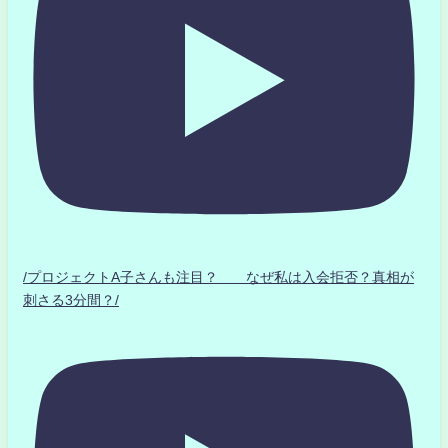
/プロジェクトA子さんも注目？ なぜ私は入会拒否？真相が
刺さる3分間？/