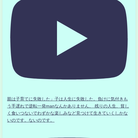
親は子育てに失敗した」子は人生に失敗した。負けに気付きも
う手遅れで逆転一発manなんかありません、 残りの人生、貧し
く食いつないでわずかな楽しみなど見つけて生きていくしかな
いのです。ないのです。