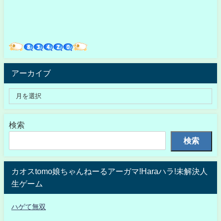
アーカイブ
検索
検索
カオスtomo娘ちゃんねーるアーガマ!Haraハラ!未解決人
生ゲーム
ハゲて無双