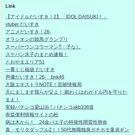
Link
【アイドルだいすき！2】「IDOL DAISUKI！」
vtuber だいすき
アニメだいすき！26-
オラシオンの競馬グランプリ
スーパーウンコウーマンT・子なし
スケバン氷子のまとめ速報！
とおやまエリア51
一番くじ福袋 だいすき
声優だいすき！26- bnk46
大阪エキストラNOTE！芸能情報局
天にまします我らが父よ！ 願わくはわがドル円を守りた
まえ！
実録パチンコ梁山泊！パチンコakb108道
有益便利情報サイトの杜
病は木から！ 24金バエ子の特発性間質性肺炎
真・モリタダッフル2！！50代無職独身ガチホモ童貞ギン