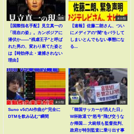
国際
未分類
【国際指名手配】見立真一の
【速報】佐藤二朗さん、つい
「現在の姿」。カンボジアに
にメディアの"闇"をバラして
潜伏か――"残虐王子"と呼ば
しまいとんでもない事態にな
れた男の、変わり果てた姿と
る...
は【時効停止・逮捕されない
理由】
未分類
国際
Suno v5のAI作曲が“完全に
「韓国サッカーが消えた日」
DTMを飲み込む”瞬間
W杯敗退で“怒号”飛び交うな
か帰国… 大統領も監督批判、
政府が特別監査に乗り出す事