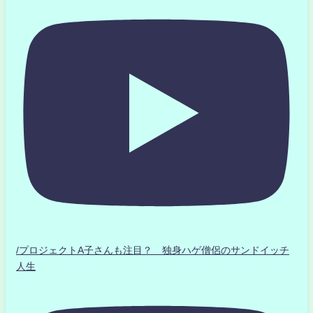
/プロジェクトA子さんも注目？ 独身ハゲ僧侶のサンドイッチ
人生