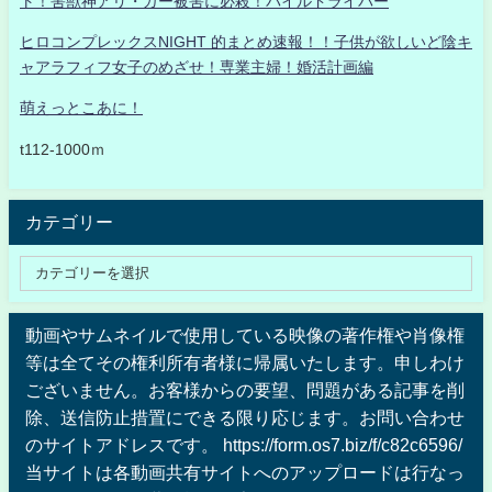
ト！害獣神アリ・ガー被害に必殺！パイルドライバー
ヒロコンプレックスNIGHT 的まとめ速報！！子供が欲しいど陰キ
ャアラフィフ女子のめざせ！専業主婦！婚活計画編
萌えっとこあに！
t112-1000ｍ
カテゴリー
動画やサムネイルで使用している映像の著作権や肖像権
等は全てその権利所有者様に帰属いたします。申しわけ
ございません。お客様からの要望、問題がある記事を削
除、送信防止措置にできる限り応じます。お問い合わせ
のサイトアドレスです。 https://form.os7.biz/f/c82c6596/
当サイトは各動画共有サイトへのアップロードは行なっ