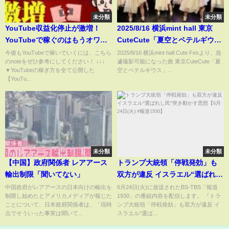
未分類
未分類
YouTube収益化停止が激増！
2025/8/16 横浜mint hall 東京
YouTubeで稼ぐのはもうオワコ
CuteCute「夏空とペテルギウ
ンか？
ス」
今後もYouTubeで稼いでいくには、こちら
2025/8/16 横浜mint hall Cute Fesより、急
のnoteをぜひ参考にしてください！ ↓↓↓
遽撮影可能になった曲 東京CuteCute「夏
▼YouTubeの稼ぎ方を全て公開した
空とペテルギウス」...
【YouTu...
未分類
未分類
【中国】政府関係者 レアアース
トランプ大統領「停戦発効」も
輸出制限「聞いてない」
双方が違反 イスラエル“選ばれし
民”突き動かす思想【6月24日(火)
中国政府がレアアースの日本向けの輸出を
6月24日(火)に放送されたBS-TBS「報道
制限し始めたとアメリカメディアが報じた
1930」の番組内容を配信します。 『トラ
#報道1930】
ことについて、日本政府関係者は、「現時
ンプ大統領「停戦発効」も双方が違反 イ
点でそういった事実は聞いて...
スラエル“選ば...