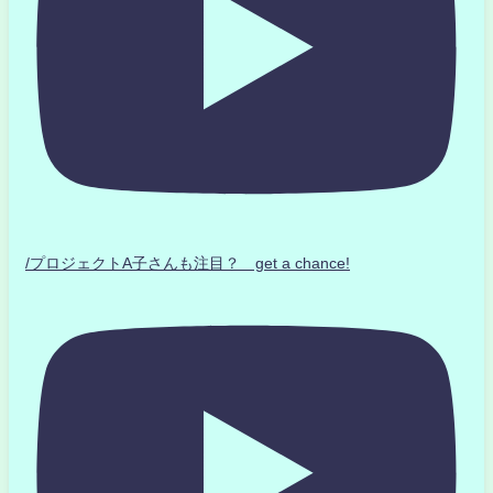
/プロジェクトA子さんも注目？ get a chance!