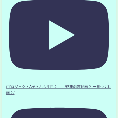
/プロジェクトA子さんも注目？ /感想戯言動画？.一息つく動
画？/