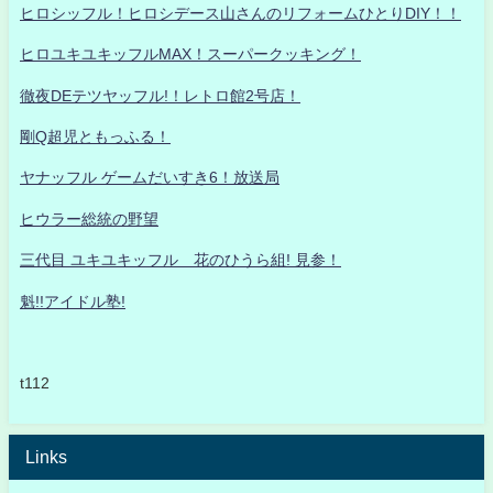
ヒロシッフル！ヒロシデース山さんのリフォームひとりDIY！！
ヒロユキユキッフルMAX！スーパークッキング！
徹夜DEテツヤッフル!！レトロ館2号店！
剛Q超児ともっふる！
ヤナッフル ゲームだいすき6！放送局
ヒウラー総統の野望
三代目 ユキユキッフル 花のひうら組! 見参！
魁!!アイドル塾!
t112
Links