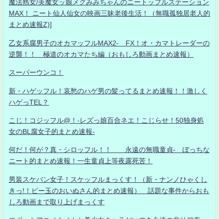
魔法熟女/美魔女ッ娘メグみみちゃんのニートッフルステーション
MAX！ ニート仙人仙女の映画三昧老後生活！（無職孤独居老人的
まとめ速報Z)]
乙女系腐男子のオカマッフルMAX2- FX！オ・カマトレーダーの
逆襲！！ 極道のオカマたち編（おもしろ動画まとめ速報）
スーパーウンコ！
新・ハゲッフル！哀愁のハゲ男の髪ってるまとめ速報！！激しく
ハゲっTEL？
こじ！コジッフル@！-レズっ娘百合ネエ！こじらせ！50独身処
女のBL腐女子的まとめ速報-
何だ！何が？真・シロッフル！！ 永遠の無職童貞- ぼっちな
ニート的まとめ速報！一生童貞上等夜露死苦！
男装スケバン女子！スケッフルまっくす！（新・ナンノひゃくし
きっ!！ビー玉のおいぬさん的まとめ速報） 話題な事件からおも
しろ動画まで取り上げまっくす