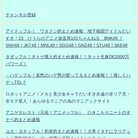
チャンネル登録
アイドッフル！ ワタクシ的まとめ速報 地下格闘アイドルだい
すき！23 ひうらのアニメ放送局101ちゃんねる BNK48 ！
SNH48！JKT48！MNL48！SGO48！GNZ48！STU48！SKE48
タダッフル！ネトゲ廃人的まとめ速報！！ネット乞食DE2000万
パワーズ！
・ハゲッフル！哀愁のハゲ男の髪ってるまとめ速報！！激しくハ
ゲっTEL？
ロボットアニメ！メカと美少女キャラだいすき永遠の非リア充・
非モテ星人 ！あらゆるマニアの為のマニアックサイト
アニゲタレスト（元祖！アニメッフル） ひきこもりニートのオ
ナベ的まとめ速報
ユカ・ヨネッフル！初老的まとめ速報！！大帝イタチにラリアッ