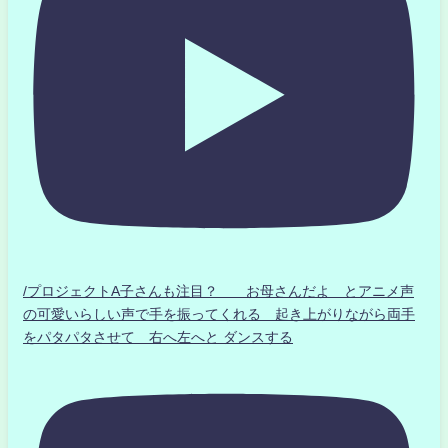
/プロジェクトA子さんも注目？ お母さんだよ とアニメ声
の可愛いらしい声で手を振ってくれる 起き上がりながら両手
をパタパタさせて 右へ左へと ダンスする