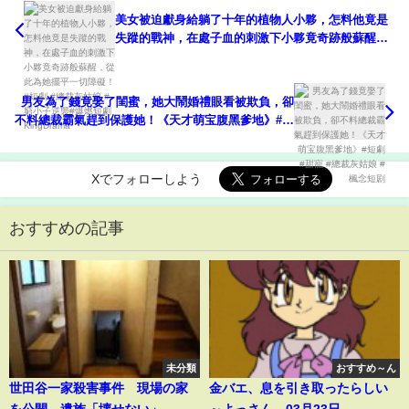
美女被迫獻身給躺了十年的植物人小夥，怎料他竟是
失蹤的戰神，在處子血的刺激下小夥竟奇跡般蘇醒，
從此為她擺平一切障礙！#短劇 #總裁灰姑娘 #窮小子
逆襲#爆燃短劇KingDrama
男友為了錢竟娶了閨蜜，她大鬧婚禮眼看被欺負，卻
不料總裁霸氣趕到保護她！《天才萌宝腹黑爹地》#短
劇 #甜寵 #總裁灰姑娘 #楓念短剧
Xでフォローしよう
おすすめの記事
未分類
おすすめ～ん
世田谷一家殺害事件 現場の家
金バエ、息を引き取ったらしい
を公開 遺族「壊せない」
～よっさん。03月23日