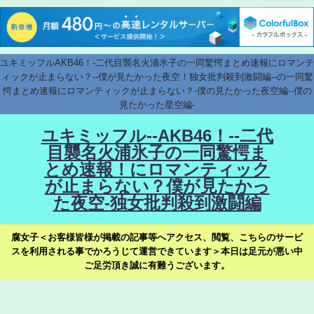
ユキミッフルAKB46！-二代目襲名火浦氷子の一同驚愕まとめ速報にロマンテ
ィックが止まらない？--僕が見たかった夜空！独女批判殺到激闘編--の一同驚
愕まとめ速報にロマンティックが止まらない？-僕の見たかった夜空編--僕の
見たかった星空編-
ユキミッフル--AKB46！--二代
目襲名火浦氷子の一同驚愕ま
とめ速報！にロマンティック
が止まらない？僕が見たかっ
た夜空-独女批判殺到激闘編
腐女子＜お客様皆様が掲載の記事等へアクセス、閲覧、こちらのサービ
スを利用される事でかろうじて運営できています＞本日は足元が悪い中
ご足労頂き誠に有難うございます。