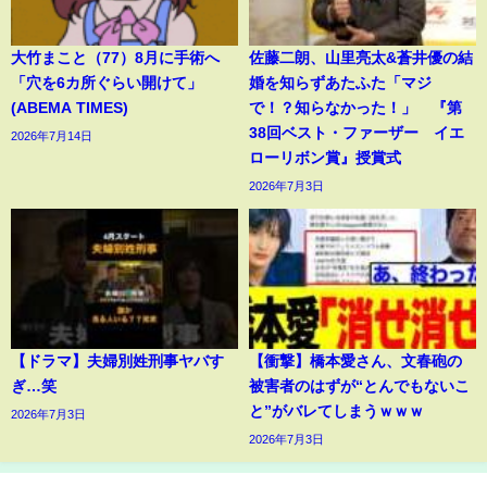
大竹まこと（77）8月に手術へ
佐藤二朗、山里亮太&蒼井優の結
「穴を6カ所ぐらい開けて」
婚を知らずあたふた「マジ
(ABEMA TIMES)
で！？知らなかった！」 『第
38回ベスト・ファーザー イエ
2026年7月14日
ローリボン賞』授賞式
2026年7月3日
【ドラマ】夫婦別姓刑事ヤバす
【衝撃】橋本愛さん、文春砲の
ぎ…笑
被害者のはずが“とんでもないこ
と”がバレてしまうｗｗｗ
2026年7月3日
2026年7月3日