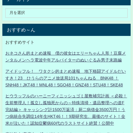
おすすめ～ん
おすすめサイト
おネコさん的まとめ速報 僕の彼女はエリーちゃん人形！豆腐メ
ンタルメンヘラ電波中年アルバイターのぬいぐるみ男子末路編
アイドッフル！ ワタクシ的まとめ速報 地下格闘アイドルだい
すき！23 ひうらのアニメ放送局101ちゃんねる BNK48 ！
SNH48！JKT48！MNL48！SGO48！GNZ48！STU48！SKE48
ヒウラッフルのハーニーフィニッシュゴミ屋敷補完計画 ＜必殺！
生前整理人！孤立し孤独死からの～特殊清掃・遺品整理への道F
完結編＞ キャッシング計1500万返済：厨二病借金3500万円！う
つ病統合失調症14年生HKT46！！9期研究生、最後のサイト！全
米が泣いた！認知症鬱病60代のラストサイト絶賛！公開中