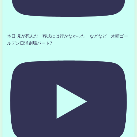
本日 兄が死んだ 葬式には行かなかった などなど 木曜ゴー
ルデン日浦劇場パート7