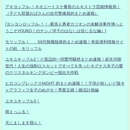
アキヨッフル-！ネオニートスケ番長のエキストラ芸能情報局！
（子ども部屋おばさんの自宅警備員的まとめ速報）
[ヨシヨシロッフル-！！-素浪人勇者カツオンの未解決事件簿へよ
うこそYOUKO！のナンノ洋子のはなしは信じるな編）]
モリッフル！ 50代無職独身的まとめ速報！有益便利情報サイ
トの杜 モリッフル
ユキユキッフル2！ど底辺的一同驚愕騒然まとめ速報！超氷河期
世代！人生の強制ロスカットですべてを失ったキグナス氷子の愛
のクリスタルキングボンビー脱出大作戦
ヒロコンプレックスNIGHT 的まとめ速報！！子供が欲しいど陰キ
ャアラフィフ女子のめざせ！専業主婦！婚活計画編
ユキユキッフル3！
萌えっふる！
天にまします我ら！