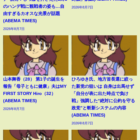
のハンデ戦に観戦者の姿も…自
2026年8月7日
由すぎるカオスな光景が話題
(ABEMA TIMES)
2026年8月7日
山本舞香（28） 第1子の誕生を
ひろゆき氏、地方首長選に絞っ
報告「母子ともに健康」夫はMY
た新党の狙いは 自身は出馬せず
FIRST STORY Hiro（32）
「自分が表に出た時点で負け
(ABEMA TIMES)
戦」強調した“絶対に公約を守る
政党”と斬新システムの内容
2026年8月7日
(ABEMA TIMES)
2026年8月7日