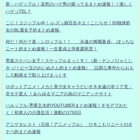
新・ハゲッフル！哀愁のハゲ男の髪ってるまとめ速報！！激しく
ハゲっTEL？
こじ！コジッフル@！-レズっ娘百合ネエ！こじらせ！50独身処
女のBL腐女子的まとめ速報-
何だ！何が？真・シロッフル！！ 永遠の無職童貞- ぼっちな
ニート的まとめ速報！一生童貞上等夜露死苦！
男装スケバン女子！スケッフルまっくす！（新・ナンノひゃくし
きっ!！ビー玉のおいぬさん的まとめ速報） 話題な事件からおも
しろ動画まで取り上げまっくす
ロボットアニメ！メカと美少女キャラだいすき永遠の非リア充・
非モテ星人 ！あらゆるマニアの為のマニアックサイト
ハルッフル-専業主夫的YOUTUBERまとめ速報！キモデブおた
く！初老人の介護生活！激動の1750日
アニゲタレスト（元祖！アニメッフル） ひきこもりニートのオ
ナベ的まとめ速報