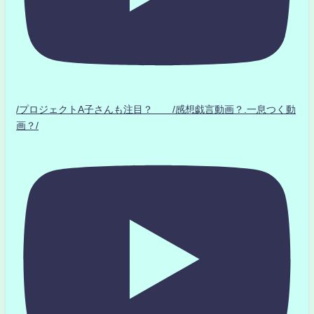
/プロジェクトA子さんも注目？ /感想戯言動画？.一息つく動
画？/