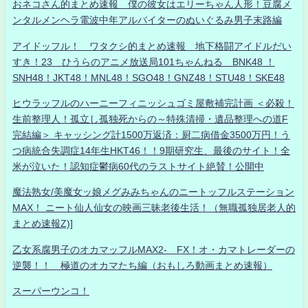
おネコさん的まとめ速報 僕の彼女はエリーちゃん人形！豆腐メ
ンタルメンヘラ電波中年アルバイターのぬいぐるみ男子末路編
アイドッフル！ ワタクシ的まとめ速報 地下格闘アイドルだい
すき！23 ひうらのアニメ放送局101ちゃんねる BNK48 ！
SNH48！JKT48！MNL48！SGO48！GNZ48！STU48！SKE48
ヒウラッフルのハーニーフィニッシュゴミ屋敷補完計画 ＜必殺！
生前整理人！孤立し孤独死からの～特殊清掃・遺品整理への道F
完結編＞ キャッシング計1500万返済：厨二病借金3500万円！う
つ病統合失調症14年生HKT46！！9期研究生、最後のサイト！全
米が泣いた！認知症鬱病60代のラストサイト絶賛！公開中
魔法熟女/美魔女ッ娘メグみみちゃんのニートッフルステーション
MAX！ ニート仙人仙女の映画三昧老後生活！（無職孤独居老人的
まとめ速報Z)]
乙女系腐男子のオカマッフルMAX2- FX！オ・カマトレーダーの
逆襲！！ 極道のオカマたち編（おもしろ動画まとめ速報）
スーパーウンコ！