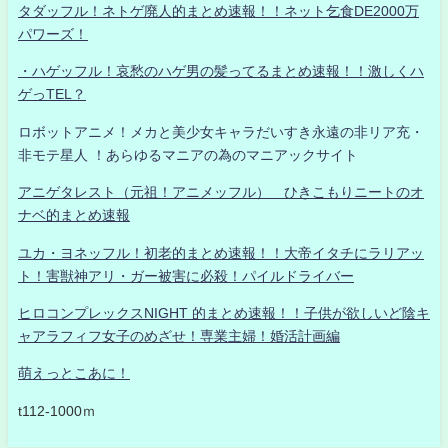
タダッフル！ネトゲ廃人的まとめ速報！！ネット乞食DE2000万
パワーズ！
・ハゲッフル！哀愁のハゲ男の髪ってるまとめ速報！！激しくハ
ゲっTEL？
ロボットアニメ！メカと美少女キャラだいすき永遠の非リア充・
非モテ星人 ！あらゆるマニアの為のマニアックサイト
アニゲタレスト（元祖！アニメッフル） ひきこもりニートのオ
ナベ的まとめ速報
ユカ・ヨネッフル！初老的まとめ速報！！大帝イタチにラリアッ
ト！害獣神アリ・ガー被害に必殺！パイルドライバー
ヒロコンプレックスNIGHT 的まとめ速報！！子供が欲しいど陰キ
ャアラフィフ女子のめざせ！専業主婦！婚活計画編
萌えっとこあに！
t112-1000ｍ