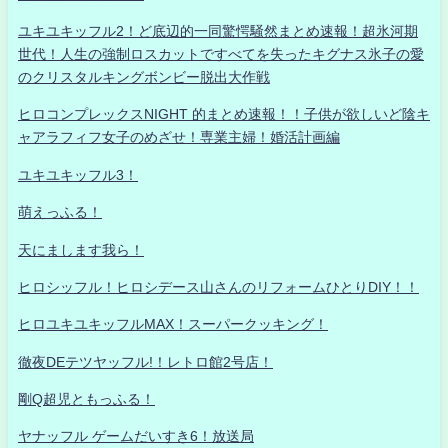
ユキユキッフル2！ど底辺的一同驚愕騒然まとめ速報！超氷河期
世代！人生の強制ロスカットですべてを失ったキグナス氷子の愛
のクリスタルキングボンビー脱出大作戦
ヒロコンプレックスNIGHT 的まとめ速報！！子供が欲しいど陰キ
ャアラフィフ女子のめざせ！専業主婦！婚活計画編
ユキユキッフル3！
萌えっふる！
天にまします我ら！
ヒロシッフル！ヒロシデース山さんのリフォームひとりDIY！！
ヒロユキユキッフルMAX！スーパークッキング！
徹夜DEテツヤッフル!！レトロ館2号店！
剛Q超児ともっふる！
ヤナッフル ゲームだいすき6！放送局