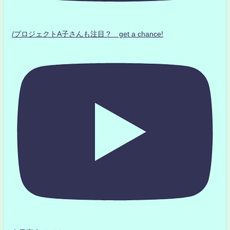
/プロジェクトA子さんも注目？ get a chance!