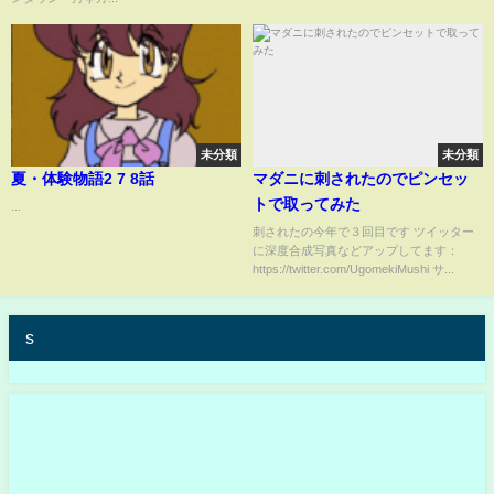
未分類
未分類
夏・体験物語2 7 8話
マダニに刺されたのでピンセッ
トで取ってみた
...
刺されたの今年で３回目です ツイッター
に深度合成写真などアップしてます：
https://twitter.com/UgomekiMushi サ...
s