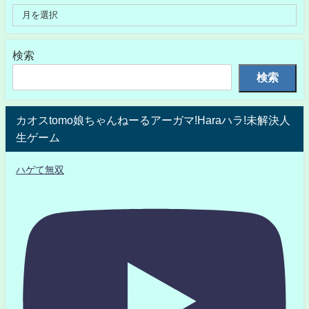
検索
検索
カオスtomo娘ちゃんねーるアーガマ!Haraハラ!未解決人
生ゲーム
ハゲて無双