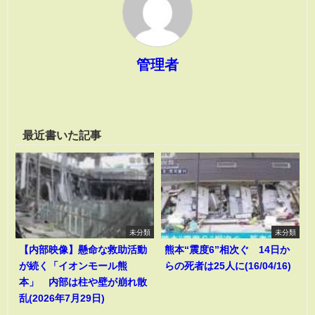
管理者
最近書いた記事
未分類
未分類
【内部映像】懸命な救助活動
熊本“震度6”相次ぐ 14日か
が続く「イオンモール熊
らの死者は25人に(16/04/16)
本」 内部は柱や壁が崩れ散
乱(2026年7月29日)