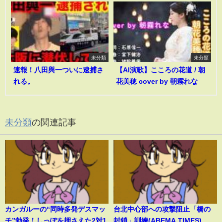
未分類
未分類
速報！八田與一ついに逮捕さ
【AI演歌】こころの花道 / 朝
れる。
花美穂 cover by 朝霧れな
未分類
の関連記事
カンガルーの“同時多発デスマッ
台北中心部への攻撃阻止「橋の
チ”勃発！しっぽを押さえた2対1
封鎖」訓練(ABEMA TIMES)