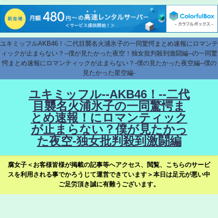
ユキミッフルAKB46！-二代目襲名火浦氷子の一同驚愕まとめ速報にロマンテ
ィックが止まらない？--僕が見たかった夜空！独女批判殺到激闘編--の一同驚
愕まとめ速報にロマンティックが止まらない？-僕の見たかった夜空編--僕の
見たかった星空編-
ユキミッフル--AKB46！--二代
目襲名火浦氷子の一同驚愕ま
とめ速報！にロマンティック
が止まらない？僕が見たかっ
た夜空-独女批判殺到激闘編
腐女子＜お客様皆様が掲載の記事等へアクセス、閲覧、こちらのサービ
スを利用される事でかろうじて運営できています＞本日は足元が悪い中
ご足労頂き誠に有難うございます。