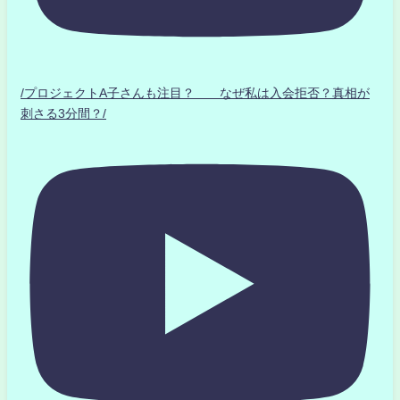
/プロジェクトA子さんも注目？ なぜ私は入会拒否？真相が
刺さる3分間？/