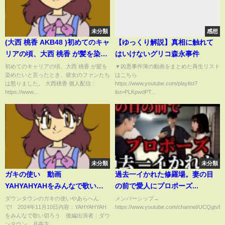
未分類
感想
(大西 桃香 AKB48 )初めてのキャ
【ゆっくり解説】真相に触れて
リアの頃、大西 桃香 が髪を染め
はいけないグリコ森永事件
たいと言ったとき、彼女のファ
初めてのキャリアの頃、大西 桃香 が髪を
▼凶悪事件簿の動画をまとめた再生リスト
染めたいと言ったとき、彼女のファンたち
はこちら
ンたちは怒りました。
は怒りました。 大西桃香 個人配信 :
https://www.youtube.com/playlist?
https://www...
list=PLKpwdPT...
未分類
未分類
ガキの使い 動画
過去一イかれた修羅場。妻の目
YAHYAHYAHをみんなで歌い切
の前で愛人にプロポーズ...
ろう・後編 11月10日
ダウンタウンのガキの使いやあらへん
メンバーシップ→
で! 2024年11月10日内容：YAHYAHYAH
https://www.youtube.com/channel/UCQgtvEF
をみんなで歌い切ろう 後編出演者：ダウ
ンタウン 月亭方...