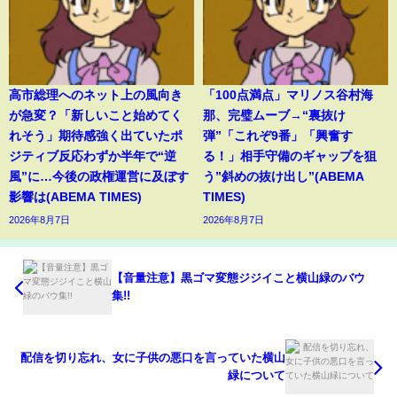
高市総理へのネット上の風向き
「100点満点」マリノス谷村海
が急変？「新しいこと始めてく
那、完璧ムーブ→“裏抜け
れそう」期待感強く出ていたポ
弾”「これぞ9番」「興奮す
ジティブ反応わずか半年で“逆
る！」相手守備のギャップを狙
風”に…今後の政権運営に及ぼす
う”斜めの抜け出し”(ABEMA
影響は(ABEMA TIMES)
TIMES)
2026年8月7日
2026年8月7日
【音量注意】黒ゴマ変態ジジイこと横山緑のバウ
集!!
配信を切り忘れ、女に子供の悪口を言っていた横山
緑について