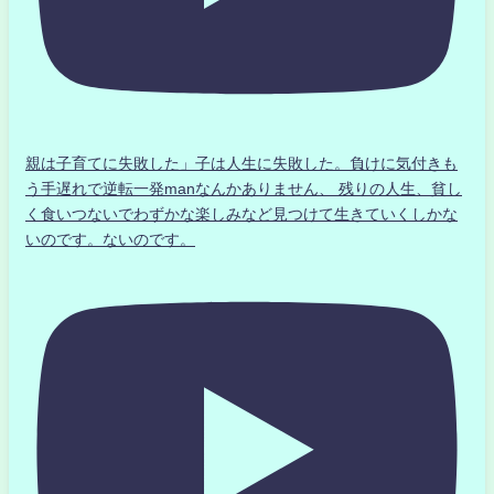
親は子育てに失敗した」子は人生に失敗した。負けに気付きも
う手遅れで逆転一発manなんかありません、 残りの人生、貧し
く食いつないでわずかな楽しみなど見つけて生きていくしかな
いのです。ないのです。