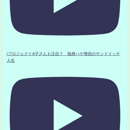
/プロジェクトA子さんも注目？ 独身ハゲ僧侶のサンドイッチ
人生