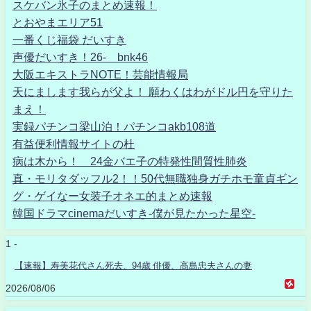
スケバン氷子のまとめ速報！
とおやまエリア51
一番くじ福袋 だいすき
声優だいすき！26- bnk46
大阪エキストラNOTE！芸能情報局
天にまします我らが父よ！ 願わくはわがドル円を守りた
まえ！
実録パチンコ梁山泊！パチンコakb108道
有益便利情報サイトの杜
病は木から！ 24金バエ子の特発性間質性肺炎
真・モリタダッフル2！！50代無職独身ガチホモ童貞ギン
グ・ゲイなー女装子オネエ的まとめ速報
韓国ドラマcinemaだいすき-僕が見たかった星空-
1 -
【速報】寿美花代さん死去、94歳 俳優、高島忠夫さんの妻
2026/08/06