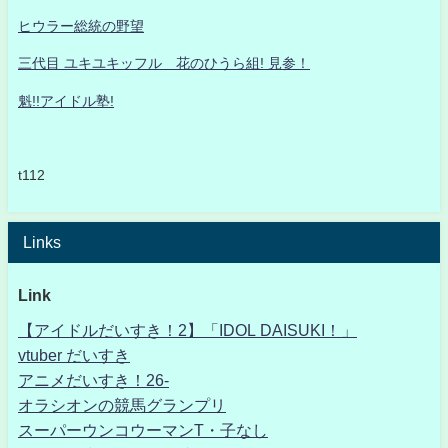
ヒウラー総統の野望
三代目 ユキユキッフル 花のひうら組! 見参！
魁!!アイドル塾!
t112
Links
Link
【アイドルだいすき！2】「IDOL DAISUKI！」
vtuber だいすき
アニメだいすき！26-
オラシオンの競馬グランプリ
スーパーウンコウーマンT・子なし