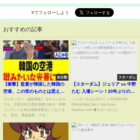
Xでフォローしよう
おすすめの記事
未分類
スターダム
【衝撃】監督が帰国した韓国の
【スターダム】ジュリア vs 中野
空港、この世のものとは思えな
たむ 入場シーン！20年ぶりの聖
い光景がコチラ...
地帰還のメインイベントは因縁
【スポンサー・協賛募集】 当チャンネル
☆スターダム公式サイト/STARDOM
では、月間1000万再生規模の政治・時事
Official Web Site☆ http://wwr-
の2人の赤いベルト戦！-4.23横浜
コンテンツを毎日複数本配信しておりま
stardom.com/ ◆スターダム公...
アリーナ-【STARDOM】
す。 現在、番組協賛・スポ...