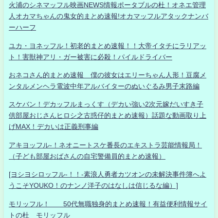
火浦のシネマッフル映画NEWS情報ポータブルの杜！オネエ管理
人オカマちゃんの鬼女的まとめ速報!オカマッフルアタックナンバ
ーハーフ
ユカ・ヨネッフル！初老的まとめ速報！！大帝イタチにラリアッ
ト！害獣神アリ・ガー被害に必殺！パイルドライバー
おネコさん的まとめ速報 僕の彼女はエリーちゃん人形！豆腐メ
ンタルメンヘラ電波中年アルバイターのぬいぐるみ男子末路編
スケバン！デカッフルまっくす（デカい強い2次元嫁だいすき子
供部屋おじさんヒロシ之古惑仔的まとめ速報）話題な動画取り上
げMAX！デカいは正義刑事編
アキヨッフル-！ネオニートスケ番長のエキストラ芸能情報局！
（子ども部屋おばさんの自宅警備員的まとめ速報）
[ヨシヨシロッフル-！！-素浪人勇者カツオンの未解決事件簿へよ
うこそYOUKO！のナンノ洋子のはなしは信じるな編）]
モリッフル！ 50代無職独身的まとめ速報！有益便利情報サイ
トの杜 モリッフル