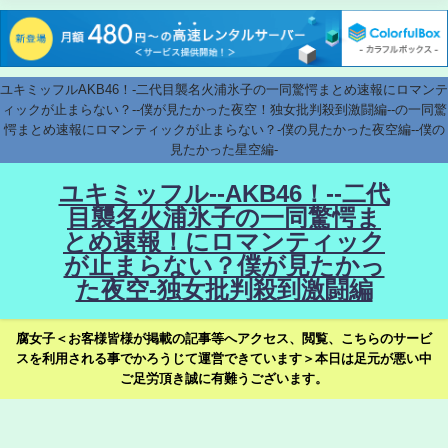
ユキミッフルAKB46！-二代目襲名火浦氷子の一同驚愕まとめ速報にロマンテ
ィックが止まらない？--僕が見たかった夜空！独女批判殺到激闘編--の一同驚
愕まとめ速報にロマンティックが止まらない？-僕の見たかった夜空編--僕の
見たかった星空編-
ユキミッフル--AKB46！--二代
目襲名火浦氷子の一同驚愕ま
とめ速報！にロマンティック
が止まらない？僕が見たかっ
た夜空-独女批判殺到激闘編
腐女子＜お客様皆様が掲載の記事等へアクセス、閲覧、こちらのサービ
スを利用される事でかろうじて運営できています＞本日は足元が悪い中
ご足労頂き誠に有難うございます。