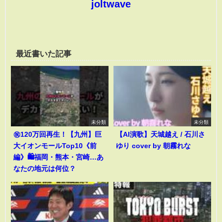
joltwave
最近書いた記事
未分類
未分類
㊗️120万回再生！【九州】巨
【AI演歌】天城越え / 石川さ
大イオンモールTop10《前
ゆり cover by 朝霧れな
編》🛍️福岡・熊本・宮崎…あ
なたの地元は何位？