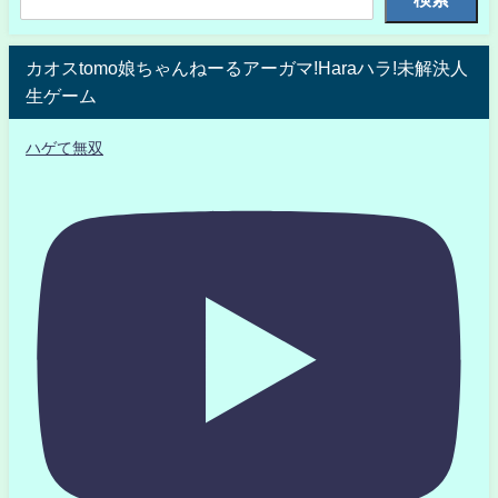
カオスtomo娘ちゃんねーるアーガマ!Haraハラ!未解決人
生ゲーム
ハゲて無双