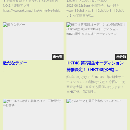
に潜入、違法バラック街の住人
レ】
▼不動産投資をするなら！ 収益物件数
1:名無しさん＠お腹いっぱい
NO.1「楽待アプリ」
2025.06.22(Sun) 中川翔子、粘り勝ち
が語る衝撃の住宅事情
https://www.rakumachi.jp/r/yhttr4ve?uiai...
www【2chまとめ】【2chスレ】【5chス
レ】って動画が話...
未分類
未分類
敵だなテメー
HKT48 第7期生オーディション
開催決定！ / HKT48[公式]
...
#HKT48 #オーディション
約2年ぶりとなる「HKT48 第7期生オー
ディション」の開催が決定！ 今回の二次
#HKT7期生 #HKT7期生オーディ
審査は大阪・東京でも開催いたします！
ション
≪HKT48 第7期生...