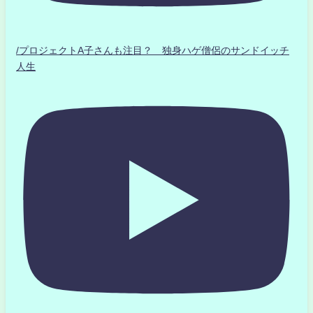
/プロジェクトA子さんも注目？ 独身ハゲ僧侶のサンドイッチ
人生