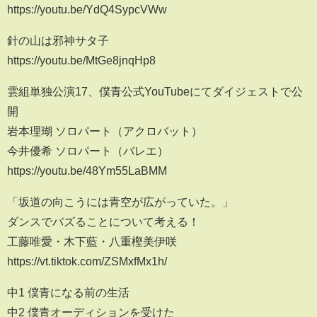
https://youtu.be/YdQ4SypcVWw
針の山は邪神サタ子
https://youtu.be/MtGe8jnqHp8
雲組単独公演17、僕青公式YouTubeにてダイジェストで公
開
岩本理瑚 ソロパート（アクロバット）
今井優希 ソロパート（バレエ）
https://youtu.be/48Ym55LaBMM
「坂道の向こうには青空が広がっていた。」
ダンスでバズることについて考える！
工藤唯愛・木下藍・八重樫美伊咲
https://vt.tiktok.com/ZSMxfMx1h/
中1 僕青になる前の生活
中2 僕青オーディションを受けた