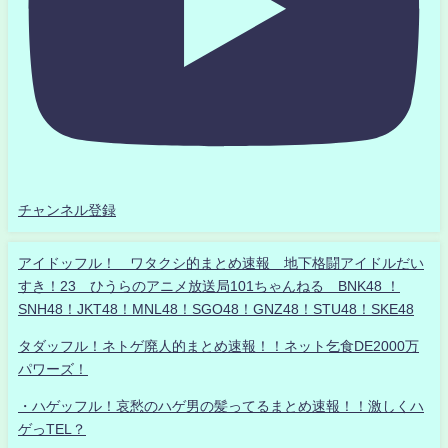
チャンネル登録
アイドッフル！ ワタクシ的まとめ速報 地下格闘アイドルだい
すき！23 ひうらのアニメ放送局101ちゃんねる BNK48 ！
SNH48！JKT48！MNL48！SGO48！GNZ48！STU48！SKE48
タダッフル！ネトゲ廃人的まとめ速報！！ネット乞食DE2000万
パワーズ！
・ハゲッフル！哀愁のハゲ男の髪ってるまとめ速報！！激しくハ
ゲっTEL？