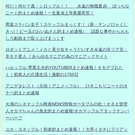
何だ！何が？真・シロッフル！！ 永遠の無職童貞- ぼっちな
ニート的まとめ速報！一生童貞上等夜露死苦！
男装スケバン女子！スケッフルまっくす！（新・ナンノひゃくし
きっ!！ビー玉のおいぬさん的まとめ速報） 話題な事件からおも
しろ動画まで取り上げまっくす
ロボットアニメ！メカと美少女キャラだいすき永遠の非リア充・
非モテ星人 ！あらゆるマニアの為のマニアックサイト
ハルッフル-専業主夫的YOUTUBERまとめ速報！キモデブおた
く！初老人の介護生活！激動の1750日
アニゲタレスト（元祖！アニメッフル） ひきこもりニートのオ
ナベ的まとめ速報
火浦のシネマッフル映画NEWS情報ポータブルの杜！オネエ管理
人オカマちゃんの鬼女的まとめ速報!オカマッフルアタックナンバ
ーハーフ
ユカ・ヨネッフル！初老的まとめ速報！！大帝イタチにラリアッ