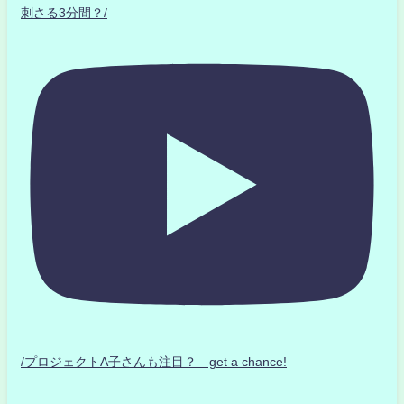
刺さる3分間？/
/プロジェクトA子さんも注目？ get a chance!