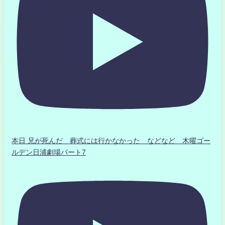
本日 兄が死んだ 葬式には行かなかった などなど 木曜ゴー
ルデン日浦劇場パート7