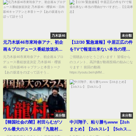
乃木坂46
未分類
元乃木坂46市來玲奈アナ、初企
【12/30 緊急速報】中居正広の件
画＆プロデュース番組放送決定
をTVで報道出来ない本当の理由
乃木坂46・櫻坂46・日向坂46キ
がヤバすぎた...【立花孝志】
元乃木坂46市來玲奈アナ、初企画＆プロ
ご視聴ありがとうございます！ 皆様から
デュース番組放送決定 乃木坂46・櫻坂
のコメント、高評価が動画投稿の励みにな
ャプテンと本音トーク【あの坂
46・日向坂46キャプテンと本音トーク
ります！ 前回の動画
道をのぼって話そう】
【あの坂道をのぼって話そう...
https://youtu.be/rqMM...
未分類
未分類
【韓国社会の闇】村田らむがソ
中川翔子、粘り勝ちwww【2ch
ウル最大のスラム街「九龍村」
まとめ】【2chスレ】【5chス