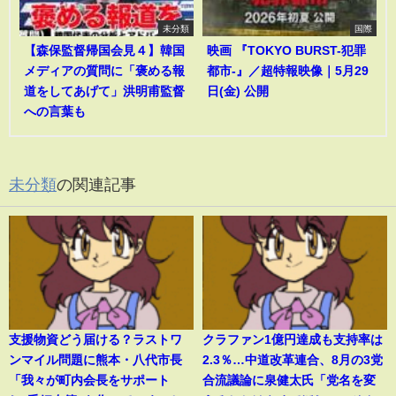
未分類
国際
【森保監督帰国会見４】韓国
映画 『TOKYO BURST-犯罪
メディアの質問に「褒める報
都市-』／超特報映像｜5月29
道をしてあげて」洪明甫監督
日(金) 公開
への言葉も
未分類
の関連記事
支援物資どう届ける？ラストワ
クラファン1億円達成も支持率は
ンマイル問題に熊本・八代市長
2.3％…中道改革連合、8月の3党
「我々が町内会長をサポート
合流議論に泉健太氏「党名を変