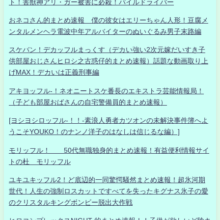
ト！害獣神アリ・ガー被害に必殺！パイルドライバー
おネコさん的まとめ速報 僕の彼女はエリーちゃん人形！豆腐メ
ンタルメンヘラ電波中年アルバイターのぬいぐるみ男子末路編
スケバン！デカッフルまっくす（デカい強い2次元嫁だいすき子
供部屋おじさんヒロシ之古惑仔的まとめ速報）話題な動画取り上
げMAX！デカいは正義刑事編
アキヨッフル-！ネオニートスケ番長のエキストラ芸能情報局！
（子ども部屋おばさんの自宅警備員的まとめ速報）
[ヨシヨシロッフル-！！-素浪人勇者カツオンの未解決事件簿へよ
うこそYOUKO！のナンノ洋子のはなしは信じるな編）]
モリッフル！ 50代無職独身的まとめ速報！有益便利情報サイ
トの杜 モリッフル
ユキユキッフル2！ど底辺的一同驚愕騒然まとめ速報！超氷河期
世代！人生の強制ロスカットですべてを失ったキグナス氷子の愛
のクリスタルキングボンビー脱出大作戦