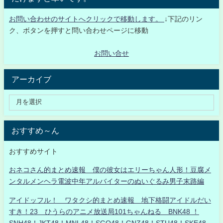
お問い合わせのサイトへクリックで移動します。
↓下記のリン
ク、ボタンを押すと問い合わせページに移動
お問い合せ
アーカイブ
おすすめ～ん
おすすめサイト
おネコさん的まとめ速報 僕の彼女はエリーちゃん人形！豆腐メ
ンタルメンヘラ電波中年アルバイターのぬいぐるみ男子末路編
アイドッフル！ ワタクシ的まとめ速報 地下格闘アイドルだい
すき！23 ひうらのアニメ放送局101ちゃんねる BNK48 ！
SNH48！JKT48！MNL48！SGO48！GNZ48！STU48！SKE48