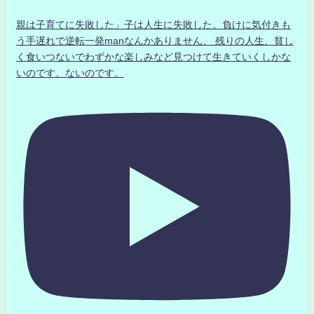
親は子育てに失敗した」子は人生に失敗した。負けに気付きも
う手遅れで逆転一発manなんかありません、 残りの人生、貧し
く食いつないでわずかな楽しみなど見つけて生きていくしかな
いのです。ないのです。