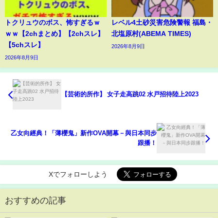
トクリュウのボス、怖すぎるｗ
レベル4土砂災害危険警報 福島・
ｗｗ【2chまとめ】【2chスレ】
北塩原村(ABEMA TIMES)
【5chスレ】
2026年8月9日
2026年8月9日
【芸術的所作】 女子走高跳02 水戸招待陸上2023
乙女向經典！「薄櫻鬼」新作OVA開幕－與日本同步
跟播！
Xでフォローしよう
おすすめの記事