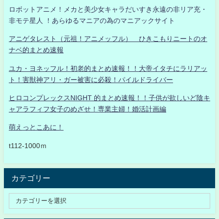
ロボットアニメ！メカと美少女キャラだいすき永遠の非リア充・
非モテ星人 ！あらゆるマニアの為のマニアックサイト
アニゲタレスト（元祖！アニメッフル） ひきこもりニートのオ
ナベ的まとめ速報
ユカ・ヨネッフル！初老的まとめ速報！！大帝イタチにラリアッ
ト！害獣神アリ・ガー被害に必殺！パイルドライバー
ヒロコンプレックスNIGHT 的まとめ速報！！子供が欲しいど陰キ
ャアラフィフ女子のめざせ！専業主婦！婚活計画編
萌えっとこあに！
t112-1000ｍ
カテゴリー