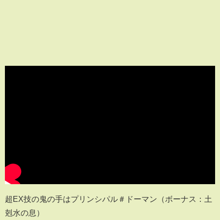
超EX技の鬼の手はプリンシパル＃ドーマン（ボーナス：土
剋水の息）