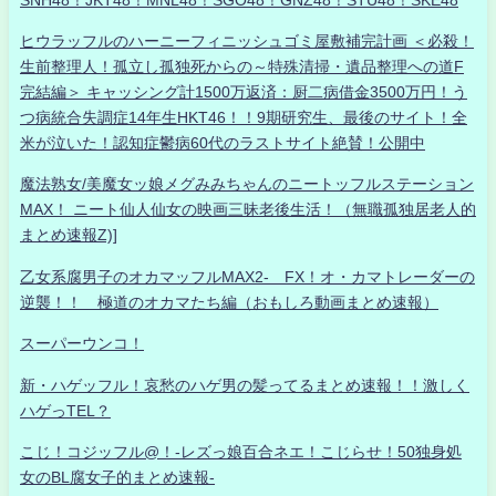
ヒウラッフルのハーニーフィニッシュゴミ屋敷補完計画 ＜必殺！
生前整理人！孤立し孤独死からの～特殊清掃・遺品整理への道F
完結編＞ キャッシング計1500万返済：厨二病借金3500万円！う
つ病統合失調症14年生HKT46！！9期研究生、最後のサイト！全
米が泣いた！認知症鬱病60代のラストサイト絶賛！公開中
魔法熟女/美魔女ッ娘メグみみちゃんのニートッフルステーション
MAX！ ニート仙人仙女の映画三昧老後生活！（無職孤独居老人的
まとめ速報Z)]
乙女系腐男子のオカマッフルMAX2- FX！オ・カマトレーダーの
逆襲！！ 極道のオカマたち編（おもしろ動画まとめ速報）
スーパーウンコ！
新・ハゲッフル！哀愁のハゲ男の髪ってるまとめ速報！！激しく
ハゲっTEL？
こじ！コジッフル@！-レズっ娘百合ネエ！こじらせ！50独身処
女のBL腐女子的まとめ速報-