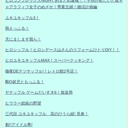
ヒロコンプレックスNIGHT 的まとめ速報！！子供が欲しいど陰キ
ャアラフィフ女子のめざせ！専業主婦！婚活計画編
ユキユキッフル3！
萌えっふる！
天にまします我ら！
ヒロシッフル！ヒロシデース山さんのリフォームひとりDIY！！
ヒロユキユキッフルMAX！スーパークッキング！
徹夜DEテツヤッフル!！レトロ館2号店！
剛Q超児ともっふる！
ヤナッフル ゲームだいすき6！放送局
ヒウラー総統の野望
三代目 ユキユキッフル 花のひうら組! 見参！
魁!!アイドル塾!