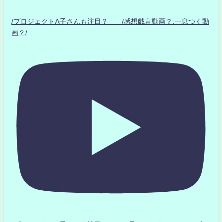
/プロジェクトA子さんも注目？ /感想戯言動画？.一息つく動
画？/