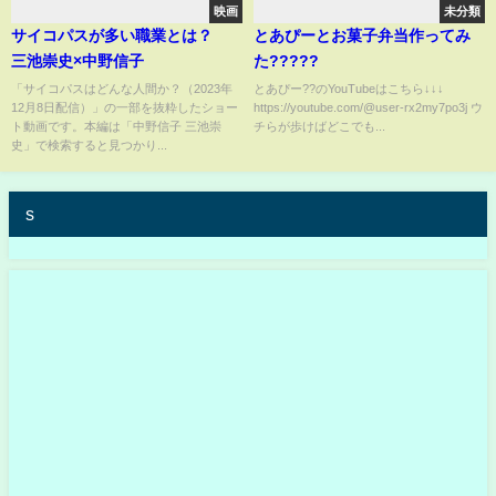
映画
未分類
サイコパスが多い職業とは？
とあぴーとお菓子弁当作ってみ
三池崇史×中野信子
た?????
「サイコパスはどんな人間か？（2023年
とあぴー??のYouTubeはこちら↓↓↓
12月8日配信）」の一部を抜粋したショー
https://youtube.com/@user-rx2my7po3j ウ
ト動画です。本編は「中野信子 三池崇
チらが歩けばどこでも...
史」で検索すると見つかり...
s