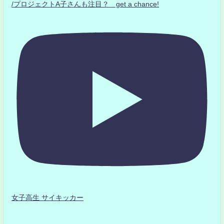
/プロジェクトA子さんも注目？ get a chance!
女子高生 サイキッカー