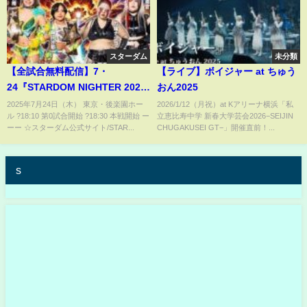
スターダム
未分類
【全試合無料配信】7・
【ライブ】ボイジャー at ちゅう
24『STARDOM NIGHTER 2025
おん2025
in KORAKUEN Jul.』東京・後
2025年7月24日（木） 東京・後楽園ホー
2026/1/12（月祝）at Kアリーナ横浜「私
ル ?18:10 第0試合開始 ?18:30 本戦開始 ー
立恵比寿中学 新春大学芸会2026−SEIJIN
楽園ホール
ーー ☆スターダム公式サイト/STAR...
CHUGAKUSEI GT−」開催直前！...
s