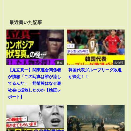
最近書いた記事
社会
未分類
【見立真一】関東連合関係者
韓国代表グループリーグ敗退
が憤怒「この写真は誰が流し
が決定！！
てるんだ」 怪情報はなぜ裏
社会に拡散したのか【検証レ
ポート】