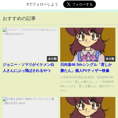
Xでフォローしよう
おすすめの記事
未分類
未分類
ジョニー・ソマリがイケメン白
日向坂46 5thシングル「君しか
人さんにぶっ飛ばされるやつ
勝たん」個人PVティザー映像
...
≪2021年5月26日(水)発売 日向坂46 5th
シングル『君しか勝たん』≫ 「日向坂46
5thシングル「君しか勝たん」個人PVティ
ザー...