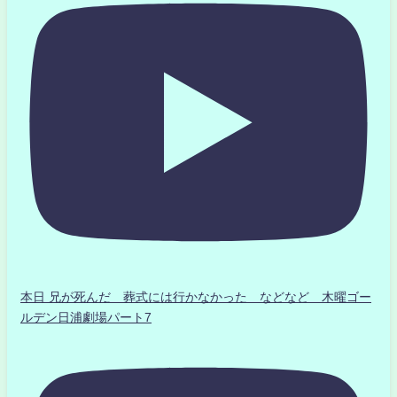
本日 兄が死んだ 葬式には行かなかった などなど 木曜ゴー
ルデン日浦劇場パート7