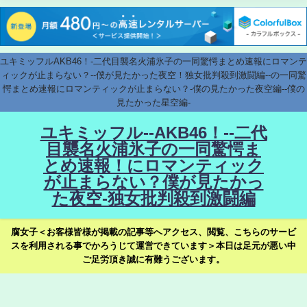
ユキミッフルAKB46！-二代目襲名火浦氷子の一同驚愕まとめ速報にロマンテ
ィックが止まらない？--僕が見たかった夜空！独女批判殺到激闘編--の一同驚
愕まとめ速報にロマンティックが止まらない？-僕の見たかった夜空編--僕の
見たかった星空編-
ユキミッフル--AKB46！--二代
目襲名火浦氷子の一同驚愕ま
とめ速報！にロマンティック
が止まらない？僕が見たかっ
た夜空-独女批判殺到激闘編
腐女子＜お客様皆様が掲載の記事等へアクセス、閲覧、こちらのサービ
スを利用される事でかろうじて運営できています＞本日は足元が悪い中
ご足労頂き誠に有難うございます。