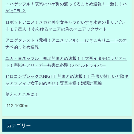
・ハゲッフル！哀愁のハゲ男の髪ってるまとめ速報！！激しくハ
ゲっTEL？
ロボットアニメ！メカと美少女キャラだいすき永遠の非リア充・
非モテ星人 ！あらゆるマニアの為のマニアックサイト
アニゲタレスト（元祖！アニメッフル） ひきこもりニートのオ
ナベ的まとめ速報
ユカ・ヨネッフル！初老的まとめ速報！！大帝イタチにラリアッ
ト！害獣神アリ・ガー被害に必殺！パイルドライバー
ヒロコンプレックスNIGHT 的まとめ速報！！子供が欲しいど陰キ
ャアラフィフ女子のめざせ！専業主婦！婚活計画編
萌えっとこあに！
t112-1000ｍ
カテゴリー