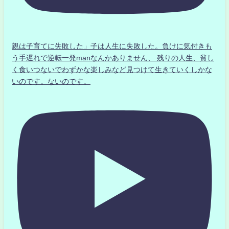
親は子育てに失敗した」子は人生に失敗した。負けに気付きも
う手遅れで逆転一発manなんかありません、 残りの人生、貧し
く食いつないでわずかな楽しみなど見つけて生きていくしかな
いのです。ないのです。