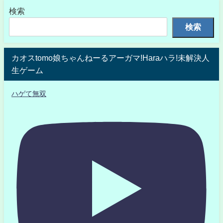
検索
検索
カオスtomo娘ちゃんねーるアーガマ!Haraハラ!未解決人
生ゲーム
ハゲて無双