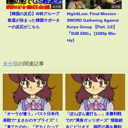
未分類
未分類
【韓国の反応】W杯グループ
High&Low: Final Mission -
敗退が決まった韓国サポータ
SWORD Gathering Against
ーの反応がこちら
Kuryu Group 【Part. 1/2】
『SUB ENG』 [1080p Blu-
ray]
未分類
の関連記事
「オーラが違う」バスケ日本代
「ぽんぽん連打も…」未勝利戦
表戦で“まさかのサプライズ”！
での“渾身ガッツポーズ” 惜敗続
「来てたのか」「デカくなって
きにピリオド、師匠の馬を勝利