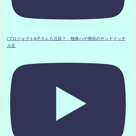
/プロジェクトA子さんも注目？ 独身ハゲ僧侶のサンドイッチ
人生