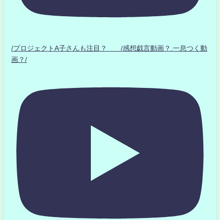
/プロジェクトA子さんも注目？ /感想戯言動画？.一息つく動
画？/