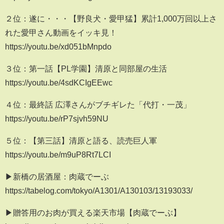
２位：遂に・・・【野良犬・愛甲猛】累計1,000万回以上さ
れた愛甲さん動画をイッキ見！
https://youtu.be/xd051bMnpdo
３位：第一話【PL学園】清原と同部屋の生活
https://youtu.be/4sdKCIgEEwc
４位：最終話 広澤さんがブチギレた「代打・一茂」
https://youtu.be/rP7sjvh59NU
５位：【第三話】清原と語る、読売巨人軍
https://youtu.be/m9uP8Rt7LCI
▶︎新橋の居酒屋：肉蔵でーぶ
https://tabelog.com/tokyo/A1301/A130103/13193033/
▶︎贈答用のお肉が買える楽天市場【肉蔵でーぶ】