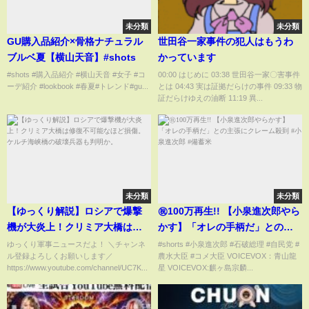
未分類
未分類
GU購入品紹介×骨格ナチュラル
世田谷一家事件の犯人はもうわ
ブルベ夏【横山天音】#shots
かっています
#shots #購入品紹介 #横山天音 #女子 #コ
00:00 はじめに 03:38 世田谷一家〇害事件
ーデ紹介 #lookbook #春夏#トレンド#gu...
とは 04:43 実は証拠だらけの事件 09:33 物
証だらけゆえの油断 11:19 異...
未分類
未分類
【ゆっくり解説】ロシアで爆撃
㊗️100万再生!! 【小泉進次郎やら
機が大炎上！クリミア大橋は修
かす】「オレの手柄だ」との主
復不可能なほど損傷。ケルチ海
張にクレーム殺到 #小泉進次郎 #
ゆっくり軍事ニュースだよ！ ＼チャンネ
#shorts #小泉進次郎 #石破総理 #自民党 #
ル登録よろしくお願いします／
農水大臣 #コメ大臣 VOICEVOX：青山龍
峡橋の破壊兵器も判明か。
備蓄米
https://www.youtube.com/channel/UC7K...
星 VOICEVOX:麒ヶ島宗麟...