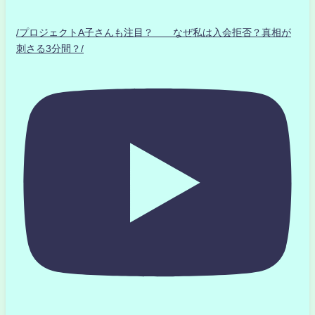
/プロジェクトA子さんも注目？ なぜ私は入会拒否？真相が
刺さる3分間？/