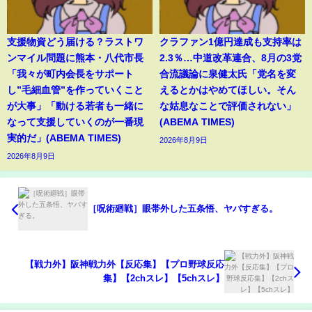
支援物資どう届ける？ラストワ
クラファン1億円達成も支持率は
ンマイル問題に熊本・八代市長
2.3％…中道改革連合、8月の3党
「我々が町内会長をサポート
合流議論に泉健太氏「党名を変
し”毛細血管”を作っていくこと
えるとかはやめてほしい。そん
が大事」「動ける若者も一緒に
な姑息なことで評価されない」
なって支援していくのが一番現
(ABEMA TIMES)
実的だ」(ABEMA TIMES)
2026年8月9日
2026年8月9日
［呪術廻戦］眼帯外した五条悟、ヤバすぎる。
【戦力外】阪神戦力外【反応集】【プロ野球反応
集】【2chスレ】【5chスレ】