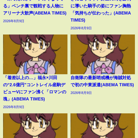
る」ベンチ裏で観戦する人物に
に導いた騎手の姿にファン胸熱
アリーナ大歓声(ABEMA TIMES)
「気持ちが伝わった」(ABEMA
TIMES)
2026年8月9日
2026年8月9日
「着差以上の…」福永×川田
自衛隊の最新哨戒機が海賊対処
の“2.6億円”コントレイル産駒デ
で初の中東派遣(ABEMA TIMES)
ビューVにファン沸く「ロマンの
2026年8月9日
塊」(ABEMA TIMES)
2026年8月9日