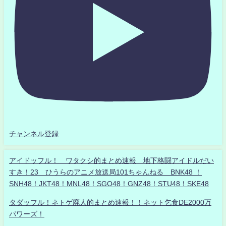
チャンネル登録
アイドッフル！ ワタクシ的まとめ速報 地下格闘アイドルだい
すき！23 ひうらのアニメ放送局101ちゃんねる BNK48 ！
SNH48！JKT48！MNL48！SGO48！GNZ48！STU48！SKE48
タダッフル！ネトゲ廃人的まとめ速報！！ネット乞食DE2000万
パワーズ！