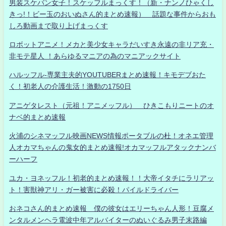
男装スケバン女子！スケッフルまっくす！（新・ナンノひゃくし
きっ!！ビー玉のおいぬさん的まとめ速報） 話題な事件からおも
しろ動画まで取り上げまっくす
ロボットアニメ！メカと美少女キャラだいすき永遠の非リア充・
非モテ星人 ！あらゆるマニアの為のマニアックサイト
ハルッフル-専業主夫的YOUTUBERまとめ速報！キモデブおた
く！初老人の介護生活！激動の1750日
アニゲタレスト（元祖！アニメッフル） ひきこもりニートのオ
ナベ的まとめ速報
火浦のシネマッフル映画NEWS情報ポータブルの杜！オネエ管理
人オカマちゃんの鬼女的まとめ速報!オカマッフルアタックナンバ
ーハーフ
ユカ・ヨネッフル！初老的まとめ速報！！大帝イタチにラリアッ
ト！害獣神アリ・ガー被害に必殺！パイルドライバー
おネコさん的まとめ速報 僕の彼女はエリーちゃん人形！豆腐メ
ンタルメンヘラ電波中年アルバイターのぬいぐるみ男子末路編