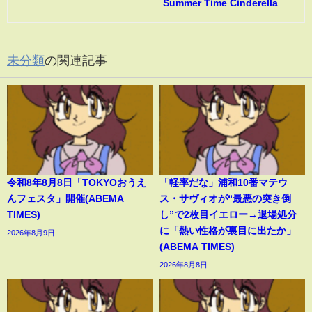
Summer Time Cinderella
未分類
の関連記事
令和8年8月8日「TOKYOおうえ
「軽率だな」浦和10番マテウ
んフェスタ」開催(ABEMA
ス・サヴィオが“最悪の突き倒
TIMES)
し”で2枚目イエロー→退場処分
に「熱い性格が裏目に出たか」
2026年8月9日
(ABEMA TIMES)
2026年8月8日