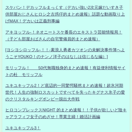
スケバン！デカッフルまっくす（デカい強い2次元嫁だいすき子
供部屋おじさんヒロシ之古惑仔的まとめ速報）話題な動画取り上
げMAX！デカいは正義刑事編
アキヨッフル-！ネオニートスケ番長のエキストラ芸能情報局！
（子ども部屋おばさんの自宅警備員的まとめ速報）
[ヨシヨシロッフル-！！-素浪人勇者カツオンの未解決事件簿へよ
うこそYOUKO！のナンノ洋子のはなしは信じるな編）]
モリッフル！ 50代無職独身的まとめ速報！有益便利情報サイ
トの杜 モリッフル
ユキユキッフル2！ど底辺的一同驚愕騒然まとめ速報！超氷河期
世代！人生の強制ロスカットですべてを失ったキグナス氷子の愛
のクリスタルキングボンビー脱出大作戦
ヒロコンプレックスNIGHT 的まとめ速報！！子供が欲しいど陰キ
ャアラフィフ女子のめざせ！専業主婦！婚活計画編
ユキユキッフル3！