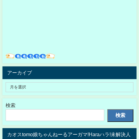
アーカイブ
検索
検索
カオスtomo娘ちゃんねーるアーガマ!Haraハラ!未解決人