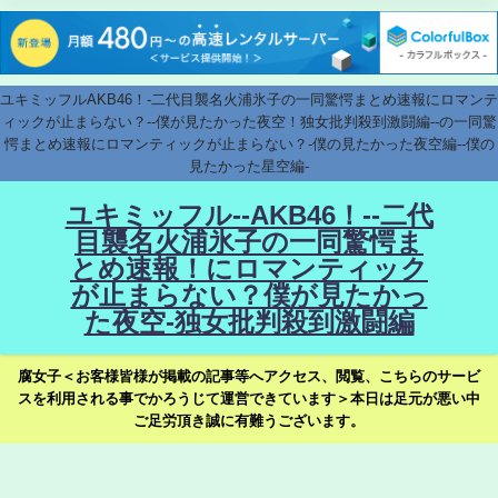
ユキミッフルAKB46！-二代目襲名火浦氷子の一同驚愕まとめ速報にロマンテ
ィックが止まらない？--僕が見たかった夜空！独女批判殺到激闘編--の一同驚
愕まとめ速報にロマンティックが止まらない？-僕の見たかった夜空編--僕の
見たかった星空編-
ユキミッフル--AKB46！--二代
目襲名火浦氷子の一同驚愕ま
とめ速報！にロマンティック
が止まらない？僕が見たかっ
た夜空-独女批判殺到激闘編
腐女子＜お客様皆様が掲載の記事等へアクセス、閲覧、こちらのサービ
スを利用される事でかろうじて運営できています＞本日は足元が悪い中
ご足労頂き誠に有難うございます。