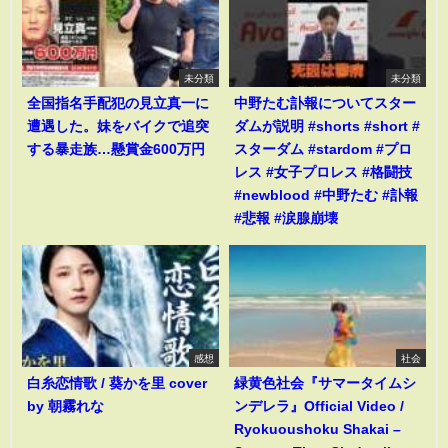
未分類
未分類
全国指名手配犯の見立真一に
中野たむ訃報についてスター
遭遇した。妹をバイクで追突
ダムが説明 #shorts #short #
する暴走族…懸賞金600万円
スターダム #stardom #プロ
レス #女子プロレス #格闘技
#newblood #中野たむ #訃報
#悲報 #涙腺崩壊
感想
社会
白糸恋情歌 / 葵かを里 cover
緑黄色社会『サマータイムシ
by 朝霧れな
ンデレラ』Official Video /
Ryokuoushoku Shakai –