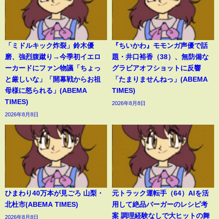
「ミドルキック炸裂」鈴木優
『ちいかわ』モモンガ声優で話
磨、強烈腹蹴り→今季初イエロ
題・井口裕香（38）、無防備な
ーカードにファン物議「ちょっ
グラビアオフショットに反響
と厳しいな」「開幕戦からお祖
「たまりませんねっ」(ABEMA
母様に怒られる」(ABEMA
TIMES)
TIMES)
2026年8月8日
2026年8月8日
ひまわり40万本が見ごろ 山梨・
元トラック運転手（64）AIを活
北杜市(ABEMA TIMES)
用して絶品バーガーのレシピ考
案 調理経験なしで大ヒットの舞
2026年8月8日