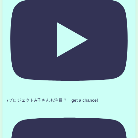
/プロジェクトA子さんも注目？ get a chance!