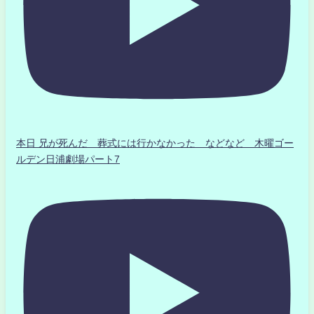
本日 兄が死んだ 葬式には行かなかった などなど 木曜ゴー
ルデン日浦劇場パート7