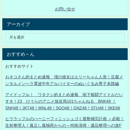
お問い合せ
アーカイブ
おすすめ～ん
おすすめサイト
おネコさん的まとめ速報 僕の彼女はエリーちゃん人形！豆腐メ
ンタルメンヘラ電波中年アルバイターのぬいぐるみ男子末路編
アイドッフル！ ワタクシ的まとめ速報 地下格闘アイドルだい
すき！23 ひうらのアニメ放送局101ちゃんねる BNK48 ！
SNH48！JKT48！MNL48！SGO48！GNZ48！STU48！SKE48
ヒウラッフルのハーニーフィニッシュゴミ屋敷補完計画 ＜必殺！
生前整理人！孤立し孤独死からの～特殊清掃・遺品整理への道F