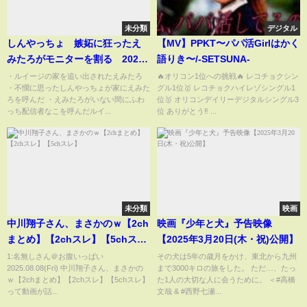
未分類
デジタル
しんやっちょ 嫉妬に狂ったえ
【MV】PPKT〜パパ活Girlはかく
みたろがモニターを割る 2023
語りき〜/-SETSUNA-
年1月15日放送
・ルイージの家を追い出されたえみたろ
🔥オリコン1位への挑戦🔥 レコチョクシン
・不憫に思ったしんやっちょが家にえみた
グル1位🥇 レコチョクハイレゾシングル1
ろを呼んだ ・えみたろがいない間にふわ
位🥇 オリコンデイリーデジタルシングル3
っち配信者なこを呼んだルイ...
位 ありがとう‼️ ...
未分類
映画
中川翔子さん、まさかのｗ【2ch
映画『少年と犬』予告映像
まとめ】【2chスレ】【5chス
【2025年3月20日(木・祝)公開】
レ】
1:名無しさん＠お腹いっぱい
その犬は5年の歳月をかけ、東北から九州
2025.08.08(Fri) 中川翔子さん、まさかの
まで3000キロの旅をした。 ただ…、たっ
ｗ【2chまとめ】【2chスレ】【5chスレ】
た1人の大切な人に会うために。 ＜#高橋
って動画が話...
文哉 & #西野七瀬...