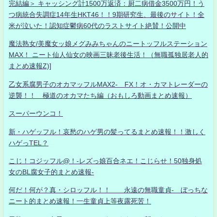
完結編＞ キャッシング計1500万返済：厨二病借金3500万円！う
つ病統合失調症14年生HKT46！！9期研究生、最後のサイト！全
米が泣いた！認知症鬱病60代のラストサイト絶賛！公開中
魔法熟女/美魔女ッ娘メグみみちゃんのニートッフルステーション
MAX！ ニート仙人仙女の映画三昧老後生活！（無職孤独居老人的
まとめ速報Z)]
乙女系腐男子のオカマッフルMAX2- FX！オ・カマトレーダーの
逆襲！！ 極道のオカマたち編（おもしろ動画まとめ速報）
スーパーウンコ！
新・ハゲッフル！哀愁のハゲ男の髪ってるまとめ速報！！激しく
ハゲっTEL？
こじ！コジッフル@！-レズっ娘百合ネエ！こじらせ！50独身処
女のBL腐女子的まとめ速報-
何だ！何が？真・シロッフル！！ 永遠の無職童貞- ぼっちな
ニート的まとめ速報！一生童貞上等夜露死苦！