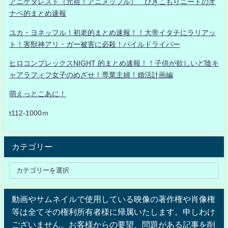
アニゲタレスト（元祖！アニメッフル） ひきこもりニートのオ
ナベ的まとめ速報
ユカ・ヨネッフル！初老的まとめ速報！！大帝イタチにラリアッ
ト！害獣神アリ・ガー被害に必殺！パイルドライバー
ヒロコンプレックスNIGHT 的まとめ速報！！子供が欲しいど陰キ
ャアラフィフ女子のめざせ！専業主婦！婚活計画編
萌えっとこあに！
t112-1000ｍ
カテゴリー
動画やサムネイルで使用している映像の著作権や肖像権
等は全てその権利所有者様に帰属いたします。申しわけ
ございません。お客様からの要望、問題がある記事を削