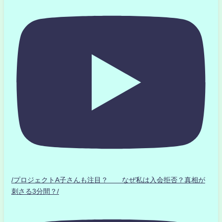
/プロジェクトA子さんも注目？ なぜ私は入会拒否？真相が
刺さる3分間？/