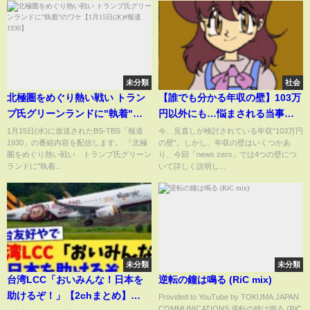
未分類
社会
北極圏をめぐり熱い戦い トラン
【誰でも分かる年収の壁】103万
プ氏グリーンランドに"執着"の
円以外にも…悩まされる当事者
ワケ【1月15日(水)#報道1930】
の声
1月15日(水)に放送されたBS-TBS「報道
今、見直しが検討されている年収“103万円
1930」の番組内容を配信します。 『北極
の壁”。しかし、年収の壁はいくつかあ
圏をめぐり熱い戦い トランプ氏グリーン
り、今回「news zero」では4つの壁につ
ランドに"執着...
いて詳しく説明し...
未分類
未分類
台湾LCC「おいみんな！日本を
逆転の鐘は鳴る (RiC mix)
助けるぞ！」【2chまとめ】
Provided to YouTube by TOKUMA JAPAN
COMMUNICATIONS 逆転の鐘は鳴る (RiC