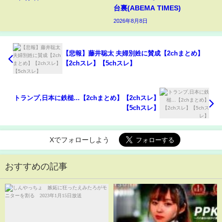
台裏(ABEMA TIMES)
2026年8月8日
【悲報】藤井聡太 夫婦別姓に賛成【2chまとめ】
【2chスレ】【5chスレ】
トランプ,日本に鉄槌...【2chまとめ】【2chスレ】
【5chスレ】
Xでフォローしよう
おすすめの記事