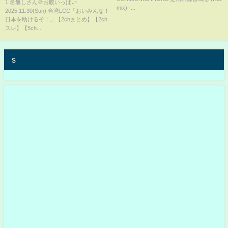
【2chスレ】【5chスレ】
1:名無しさん＠お腹いっぱい
mix) ·...
2025.11.30(Sun) 台湾LCC「おいみんな！
日本を助けるぞ！」【2chまとめ】【2ch
スレ】【5ch...
s