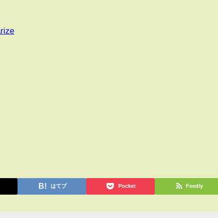
rize
はてブ
Pocket
Feedly