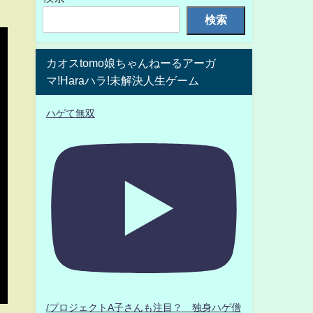
検索
カオスtomo娘ちゃんねーるアーガ
マ!Haraハラ!未解決人生ゲーム
ハゲて無双
/プロジェクトA子さんも注目？ 独身ハゲ僧