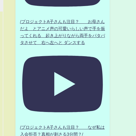
/プロジェクトA子さんも注目？ お母さん
だよ とアニメ声の可愛いらしい声で手を振
ってくれる 起き上がりながら両手をパタパ
タさせて 右へ左へと ダンスする
/プロジェクトA子さんも注目？ なぜ私は
入会拒否？真相が刺さる3分間？/