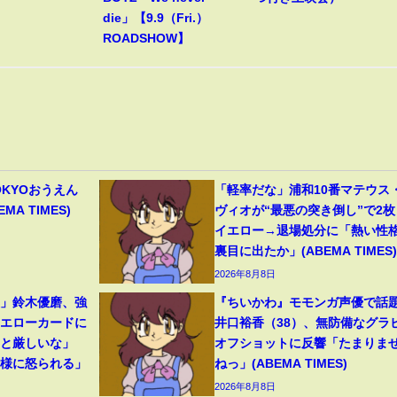
die」【9.9（Fri.）
ROADSHOW】
OKYOおうえん
「軽率だな」浦和10番マテウス
A TIMES)
ヴィオが“最悪の突き倒し”で2枚
イエロー→退場処分に「熱い性
裏目に出たか」(ABEMA TIMES)
2026年8月8日
裂」鈴木優磨、強
『ちいかわ』モモンガ声優で話
イエローカードに
井口裕香（38）、無防備なグラ
っと厳しいな」
オフショットに反響「たまりま
母様に怒られる」
ねっ」(ABEMA TIMES)
2026年8月8日