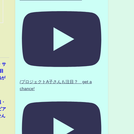
・サ
目
格が
/プロジェクトA子さんも注目？ get a
chance!
題・
ビア
せん