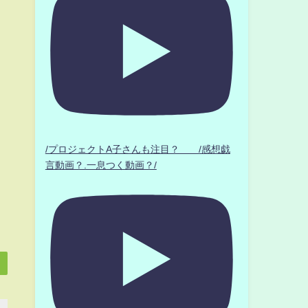
/プロジェクトA子さんも注目？ /感想戯
言動画？.一息つく動画？/