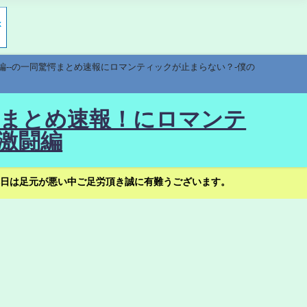
編--の一同驚愕まとめ速報にロマンティックが止まらない？-僕の
驚愕まとめ速報！にロマンテ
激闘編
日は足元が悪い中ご足労頂き誠に有難うございます。