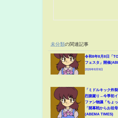
未分類
の関連記事
令和8年8月8日「T
フェスタ」開催(ABEM
2026年8月9日
「ミドルキック炸
烈腹蹴り→今季初
ファン物議「ちょ
「開幕戦からお祖
(ABEMA TIMES)