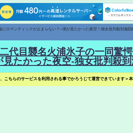
速報にロマンティックが止まらない？--僕が見たかった夜空！独女批判殺到激闘
！--二代目襲名火浦氷子の一同
見たかった夜空-独女批判殺到
、こちらのサービスを利用される事でかろうじて運営できています＞本