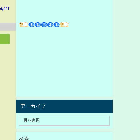
ety111
アーカイブ
検索