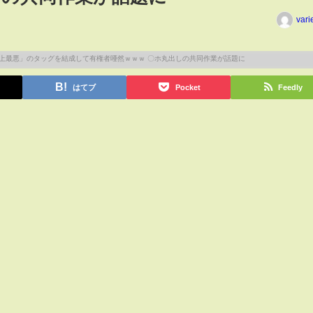
vari
はてブ
Pocket
Feedly