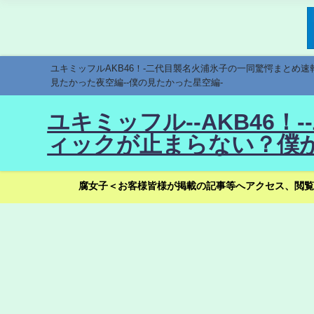
ユキミッフルAKB46！-二代目襲名火浦氷子の一同驚愕まとめ
見たかった夜空編--僕の見たかった星空編-
ユキミッフル--AKB46
ィックが止まらない？僕が
腐女子＜お客様皆様が掲載の記事等へアクセス、閲覧