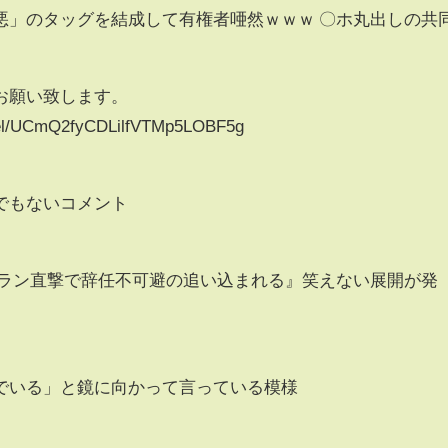
悪」のタッグを結成して有権者唖然ｗｗｗ 〇ホ丸出しの共
お願い致します。
nel/UCmQ2fyCDLilfVTMp5LOBF5g
でもないコメント
メラン直撃で辞任不可避の追い込まれる』笑えない展開が発
でいる」と鏡に向かって言っている模様