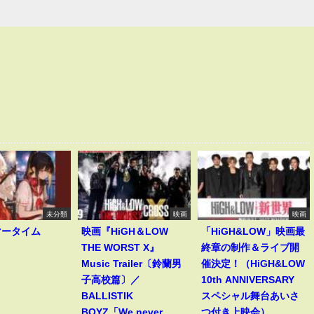
未分類
映画
映画
マータイム
映画『HiGH＆LOW
「HiGH&LOW」映画最
THE WORST X』
終章の制作＆ライブ開
Music Trailer〔鈴蘭男
催決定！（HiGH&LOW
子高校篇〕／
10th ANNIVERSARY
BALLISTIK
スペシャル舞台あいさ
BOYZ「We never
つ付き上映会）