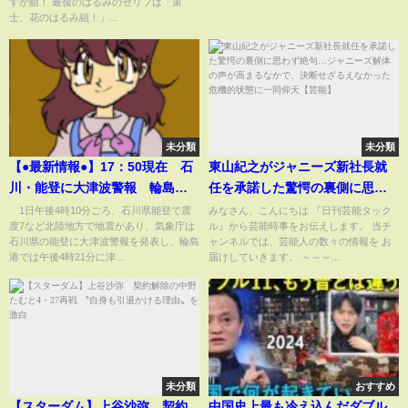
すか組！ 最後のはるみのセリフは「策
士、花のはるみ組！」...
未分類
未分類
【●最新情報●】17：50現在 石
東山紀之がジャニーズ新社長就
川・能登に大津波警報 輪島港
任を承諾した驚愕の裏側に思わ
で1.2m以上の津波観測(2024年1
ず絶句…ジャニーズ解体の声が
1日午後4時10分ごろ、石川県能登で震
みなさん、こんにちは 『日刊芸能タック
度7など北陸地方で地震があり、気象庁は
ル』から芸能時事をお伝えします。 当チ
月1日)
高まるなかで、決断せざるえな
石川県の能登に大津波警報を発表し、輪島
ャンネルでは、芸能人の数々の情報を お
かった危機的状態に一同仰天
港では午後4時21分に津...
届けしていきます。 ～～～...
【芸能】
未分類
おすすめ
【スターダム】上谷沙弥 契約
中国史上最も冷え込んだダブル