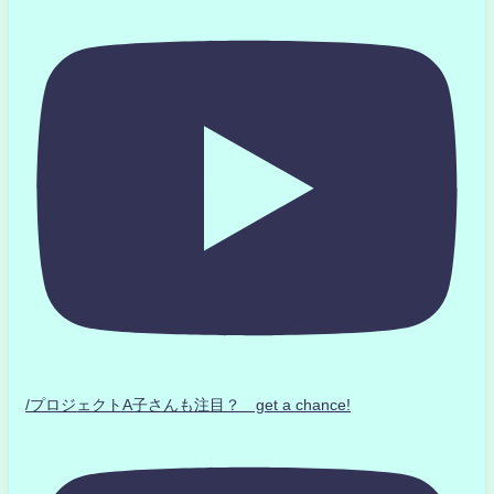
/プロジェクトA子さんも注目？ get a chance!