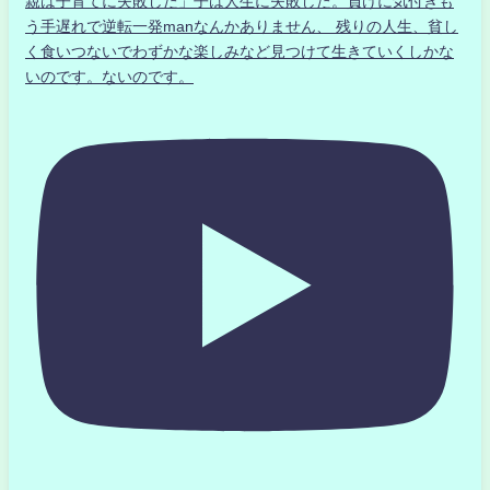
親は子育てに失敗した」子は人生に失敗した。負けに気付きも
う手遅れで逆転一発manなんかありません、 残りの人生、貧し
く食いつないでわずかな楽しみなど見つけて生きていくしかな
いのです。ないのです。