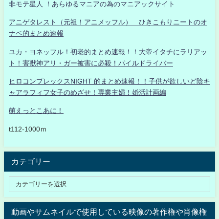
非モテ星人 ！あらゆるマニアの為のマニアックサイト
アニゲタレスト（元祖！アニメッフル） ひきこもりニートのオ
ナベ的まとめ速報
ユカ・ヨネッフル！初老的まとめ速報！！大帝イタチにラリアッ
ト！害獣神アリ・ガー被害に必殺！パイルドライバー
ヒロコンプレックスNIGHT 的まとめ速報！！子供が欲しいど陰キ
ャアラフィフ女子のめざせ！専業主婦！婚活計画編
萌えっとこあに！
t112-1000ｍ
カテゴリー
動画やサムネイルで使用している映像の著作権や肖像権