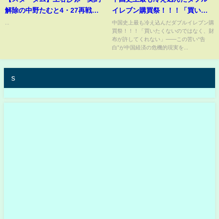
解除の中野たむと4・27再戦
イレブン購買祭！！！「買いた
〝自身も引退かける理由〟を激
くないのではなく、財布が許し
...
中国史上最も冷え込んだダブルイレブン購
買祭！！！「買いたくないのではなく、財
白
てくれない」——この苦い“告
布が許してくれない」——この苦い“告
白”が中国経済の危機的現実を赤
白”が中国経済の危機的現実を...
裸々に暴き出す【中国の反応】
s