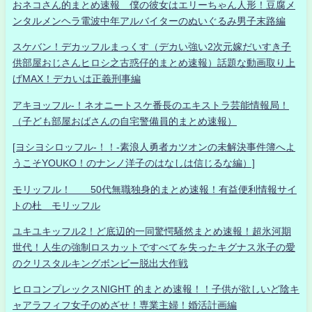
おネコさん的まとめ速報 僕の彼女はエリーちゃん人形！豆腐メ
ンタルメンヘラ電波中年アルバイターのぬいぐるみ男子末路編
スケバン！デカッフルまっくす（デカい強い2次元嫁だいすき子
供部屋おじさんヒロシ之古惑仔的まとめ速報）話題な動画取り上
げMAX！デカいは正義刑事編
アキヨッフル-！ネオニートスケ番長のエキストラ芸能情報局！
（子ども部屋おばさんの自宅警備員的まとめ速報）
[ヨシヨシロッフル-！！-素浪人勇者カツオンの未解決事件簿へよ
うこそYOUKO！のナンノ洋子のはなしは信じるな編）]
モリッフル！ 50代無職独身的まとめ速報！有益便利情報サイ
トの杜 モリッフル
ユキユキッフル2！ど底辺的一同驚愕騒然まとめ速報！超氷河期
世代！人生の強制ロスカットですべてを失ったキグナス氷子の愛
のクリスタルキングボンビー脱出大作戦
ヒロコンプレックスNIGHT 的まとめ速報！！子供が欲しいど陰キ
ャアラフィフ女子のめざせ！専業主婦！婚活計画編