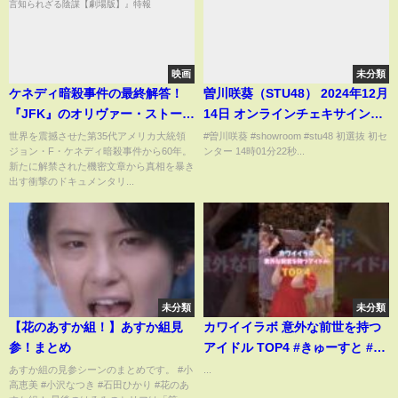
映画
未分類
ケネディ暗殺事件の最終解答！
曽川咲葵（STU48） 2024年12月
『JFK』のオリヴァー・ストーン
14日 オンラインチェキサイン会
監督最新作『JFK/新証言知られ
SHOWROOM
世界を震撼させた第35代アメリカ大統領
#曽川咲葵 #showroom #stu48 初選抜 初セ
ジョン・F・ケネディ暗殺事件から60年。
ンター 14時01分22秒...
ざる陰謀【劇場版】』特報
新たに解禁された機密文章から真相を暴き
出す衝撃のドキュメンタリ...
未分類
未分類
【花のあすか組！】あすか組見
カワイイラボ 意外な前世を持つ
参！まとめ
アイドル TOP4 #きゅーすと #ふ
るっぱー #きゃんちゅー
あすか組の見参シーンのまとめです。 #小
...
高恵美 #小沢なつき #石田ひかり #花のあ