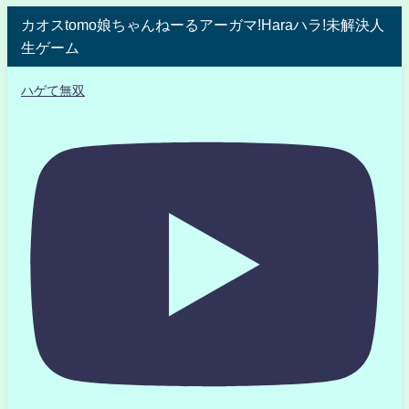
カオスtomo娘ちゃんねーるアーガマ!Haraハラ!未解決人
生ゲーム
ハゲて無双