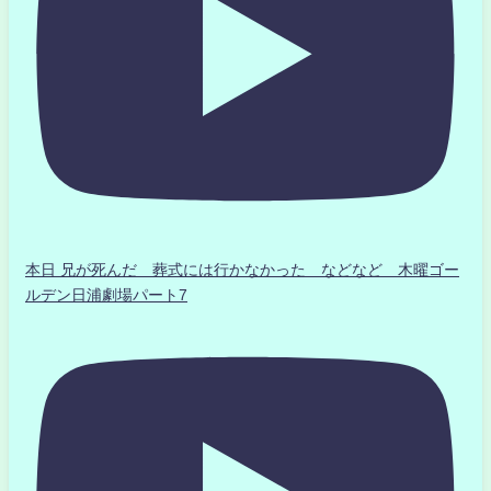
本日 兄が死んだ 葬式には行かなかった などなど 木曜ゴー
ルデン日浦劇場パート7