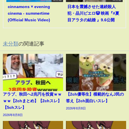
cinnamons × evening
日本を震撼させた連続殺人
cinema - summertime
犯・品川ピエロ🤡 映画『#夏
(Official Music Video)
目アラタの結婚 』9.6公開
未分類
の関連記事
アラブ、秋田へ2兆円を投資ｗｗ
【2ch優等生】模範的なんJ民の
ｗｗ【2chまとめ】【2chスレ】
答え【2ch面白いスレ】
【5chスレ】
2026年8月8日
2026年8月8日