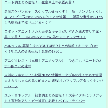
ニート的まとめ速報！一生童貞上等夜露死苦！
男装スケバン女子！スケッフルまっくす！（新・ナンノひゃくし
きっ!！ビー玉のおいぬさん的まとめ速報） 話題な事件からおも
しろ動画まで取り上げまっくす
ロボットアニメ！メカと美少女キャラだいすき永遠の非リア充・
非モテ星人 ！あらゆるマニアの為のマニアックサイト
ハルッフル-専業主夫的YOUTUBERまとめ速報！キモデブおた
く！初老人の介護生活！激動の1750日
アニゲタレスト（元祖！アニメッフル） ひきこもりニートのオ
ナベ的まとめ速報
火浦のシネマッフル映画NEWS情報ポータブルの杜！オネエ管理
人オカマちゃんの鬼女的まとめ速報!オカマッフルアタックナンバ
ーハーフ
ユカ・ヨネッフル！初老的まとめ速報！！大帝イタチにラリアッ
ト！害獣神アリ・ガー被害に必殺！パイルドライバー