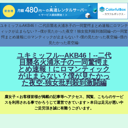
ユキミッフルAKB46！-二代目襲名火浦氷子の一同驚愕まとめ速報にロマンテ
ィックが止まらない？--僕が見たかった夜空！独女批判殺到激闘編--の一同驚
愕まとめ速報にロマンティックが止まらない？-僕の見たかった夜空編--僕の
見たかった星空編-
ユキミッフル--AKB46！--二代
目襲名火浦氷子の一同驚愕ま
とめ速報！にロマンティック
が止まらない？僕が見たかっ
た夜空-独女批判殺到激闘編
腐女子＜お客様皆様が掲載の記事等へアクセス、閲覧、こちらのサービ
スを利用される事でかろうじて運営できています＞本日は足元が悪い中
ご足労頂き誠に有難うございます。