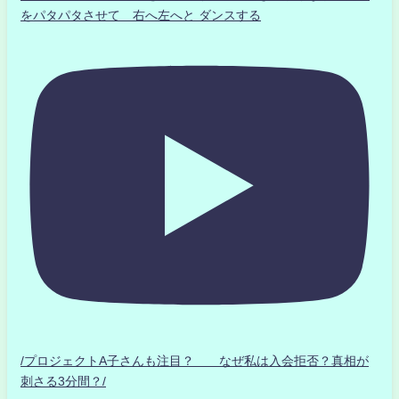
をパタパタさせて 右へ左へと ダンスする
/プロジェクトA子さんも注目？ なぜ私は入会拒否？真相が
刺さる3分間？/