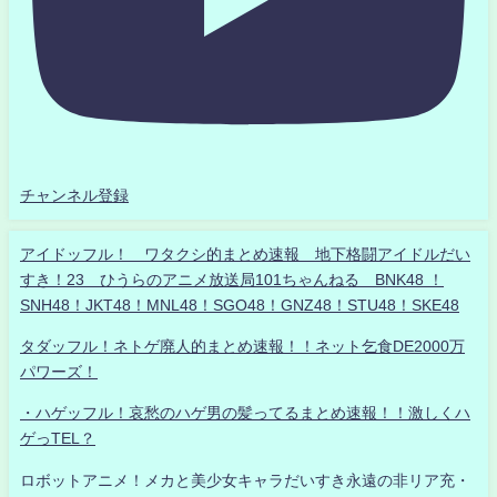
チャンネル登録
アイドッフル！ ワタクシ的まとめ速報 地下格闘アイドルだい
すき！23 ひうらのアニメ放送局101ちゃんねる BNK48 ！
SNH48！JKT48！MNL48！SGO48！GNZ48！STU48！SKE48
タダッフル！ネトゲ廃人的まとめ速報！！ネット乞食DE2000万
パワーズ！
・ハゲッフル！哀愁のハゲ男の髪ってるまとめ速報！！激しくハ
ゲっTEL？
ロボットアニメ！メカと美少女キャラだいすき永遠の非リア充・