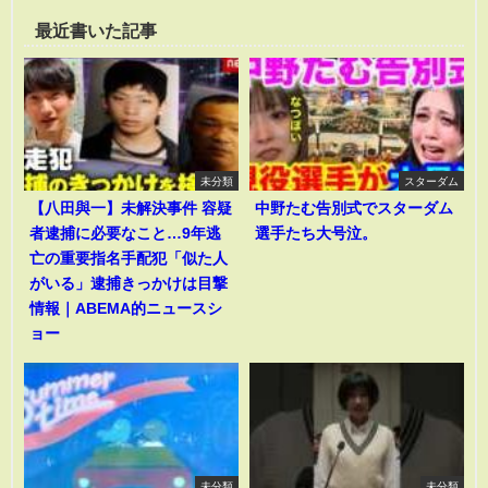
最近書いた記事
未分類
スターダム
【八田與一】未解決事件 容疑
中野たむ告別式でスターダム
者逮捕に必要なこと…9年逃
選手たち大号泣。
亡の重要指名手配犯「似た人
がいる」逮捕きっかけは目撃
情報｜ABEMA的ニュースシ
ョー
未分類
未分類