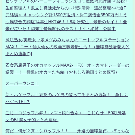
ヒウラッフルのハーニーフィニッシュゴミ屋敷補完計画 ＜必殺！
生前整理人！孤立し孤独死からの～特殊清掃・遺品整理への道F
完結編＞ キャッシング計1500万返済：厨二病借金3500万円！う
つ病統合失調症14年生HKT46！！9期研究生、最後のサイト！全
米が泣いた！認知症鬱病60代のラストサイト絶賛！公開中
魔法熟女/美魔女ッ娘メグみみちゃんのニートッフルステーション
MAX！ ニート仙人仙女の映画三昧老後生活！（無職孤独居老人的
まとめ速報Z)]
乙女系腐男子のオカマッフルMAX2- FX！オ・カマトレーダーの
逆襲！！ 極道のオカマたち編（おもしろ動画まとめ速報）
スーパーウンコ！
新・ハゲッフル！哀愁のハゲ男の髪ってるまとめ速報！！激しく
ハゲっTEL？
こじ！コジッフル@！-レズっ娘百合ネエ！こじらせ！50独身処
女のBL腐女子的まとめ速報-
何だ！何が？真・シロッフル！！ 永遠の無職童貞- ぼっちな