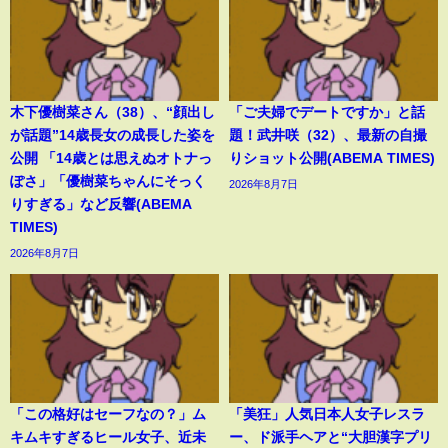
木下優樹菜さん（38）、“顔出し
「ご夫婦でデートですか」と話
が話題”14歳長女の成長した姿を
題！武井咲（32）、最新の自撮
公開 「14歳とは思えぬオトナっ
りショット公開(ABEMA TIMES)
ぽさ」「優樹菜ちゃんにそっく
2026年8月7日
りすぎる」など反響(ABEMA
TIMES)
2026年8月7日
「この格好はセーフなの？」ム
「美狂」人気日本人女子レスラ
キムキすぎるヒール女子、近未
ー、ド派手ヘアと“大胆漢字プリ