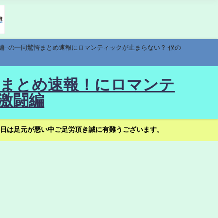
編--の一同驚愕まとめ速報にロマンティックが止まらない？-僕の
驚愕まとめ速報！にロマンテ
激闘編
日は足元が悪い中ご足労頂き誠に有難うございます。