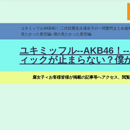
ユキミッフルAKB46！-二代目襲名火浦氷子の一同驚愕まとめ
見たかった夜空編--僕の見たかった星空編-
ユキミッフル--AKB46
ィックが止まらない？僕が
腐女子＜お客様皆様が掲載の記事等へアクセス、閲覧