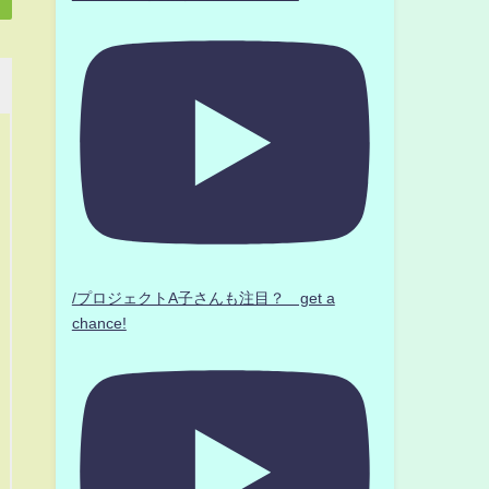
/プロジェクトA子さんも注目？ get a
chance!