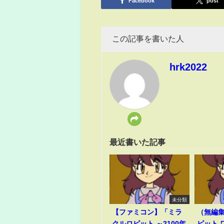
Facebook
post
この記事を書いた人
hrk2022
最近書いた記事
未分類
【ファミコン】「ミラ
（無編
クルロピット ～2100年
ピット 