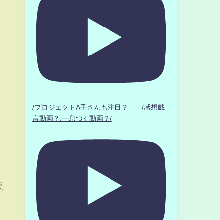
/プロジェクトA子さんも注目？ /感想戯
言動画？.一息つく動画？/
使