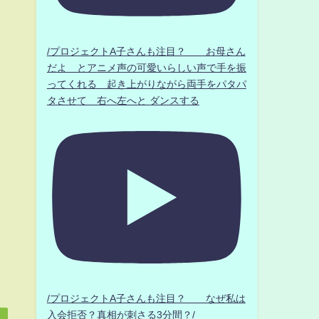
/プロジェクトA子さんも注目？ お母さん
だよ とアニメ声の可愛いらしい声で手を振
ってくれる 起き上がりながら両手をパタパ
タさせて 右へ左へと ダンスする
/プロジェクトA子さんも注目？ なぜ私は
入会拒否？真相が刺さる3分間？/