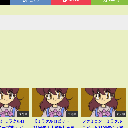
はてブ
Pocket
Feedly
未分類
未分類
未分類
集）ミラクルロ
【ミラクルロピット
ファミコン ミラクル
ワープ禁止（1
2100年の大冒険】を三
ロピット2100年の大冒