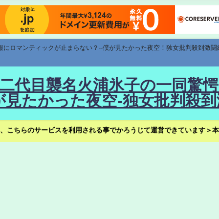
速報にロマンティックが止まらない？--僕が見たかった夜空！独女批判殺到激闘
！--二代目襲名火浦氷子の一同
見たかった夜空-独女批判殺到
、こちらのサービスを利用される事でかろうじて運営できています＞本