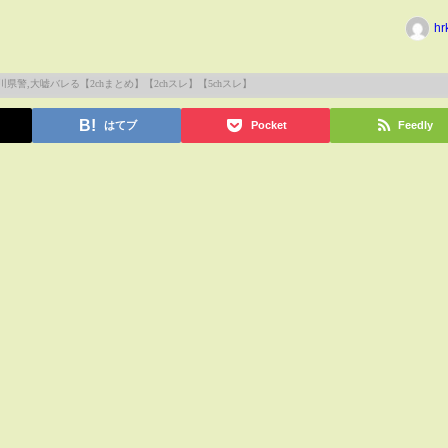
hr
はてブ
Pocket
Feedly