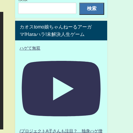
検索
カオスtomo娘ちゃんねーるアーガ
マ!Haraハラ!未解決人生ゲーム
ハゲて無双
/プロジェクトA子さんも注目？ 独身ハゲ僧