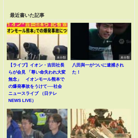
最近書いた記事
未分類
未分類
【ライブ】イオン・吉田社長
八田與一がついに逮捕され
らが会見 「尊い命失われ大変
た！
無念」 イオンモール熊本で
の爆発事故をうけて──社会
ニュースライブ （日テレ
NEWS LIVE）