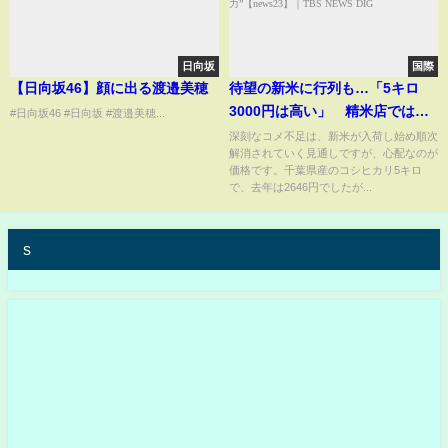
日向坂
国際
【日向坂46】顔に出る渡邉美穂
待望の新米に行列も…「5キロ
3000円は高い」 精米店ではコ
#日向坂46 #日向坂 #渡邉美穂...
メ不足に「泣きながら買いに来
深刻なコメ不足は、新米が入荷し始め順次
解消されていく見通しですが、心配なのが
る」 価格高騰の要因は“競争
価格です。千葉県産のコシヒカリ5キロ
力”【news23】｜
で、去年は2646円でしたが...
TBS NEWS DIG
s