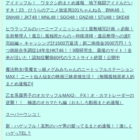
アイドッフル！ ワタクシ的まとめ速報 地下格闘アイドルだい
すき！23 ひうらのアニメ放送局101ちゃんねる BNK48 ！
SNH48！JKT48！MNL48！SGO48！GNZ48！STU48！SKE48
ヒウラッフルのハーニーフィニッシュゴミ屋敷補完計画 ＜必殺！
生前整理人！孤立し孤独死からの～特殊清掃・遺品整理への道F
完結編＞ キャッシング計1500万返済：厨二病借金3500万円！う
つ病統合失調症14年生HKT46！！9期研究生、最後のサイト！全
米が泣いた！認知症鬱病60代のラストサイト絶賛！公開中
魔法熟女/美魔女ッ娘メグみみちゃんのニートッフルステーション
MAX！ ニート仙人仙女の映画三昧老後生活！（無職孤独居老人的
まとめ速報Z)]
乙女系腐男子のオカマッフルMAX2- FX！オ・カマトレーダーの
逆襲！！ 極道のオカマたち編（おもしろ動画まとめ速報）
スーパーウンコ！
新・ハゲッフル！哀愁のハゲ男の髪ってるまとめ速報！！激しく
ハゲっTEL？