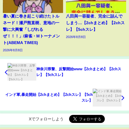
暑い夏に巻き起こり続けたトル
八田與一容疑者、完全に詰んで
ネード！瀬戸熊直樹、意地の一
しまう…【2chまとめ】【2chス
撃に大興奮「しびれる
レ】【5chスレ】
ぜ！！！」/麻雀・Mトーナメン
2026年8月8日
ト(ABEMA TIMES)
2026年8月8日
神奈川県警、反撃開始www【2chまとめ】【2chス
レ】【5chスレ】
インド軍,暴走開始【2chまとめ】【2chスレ】【5ch
スレ】
Xでフォローしよう