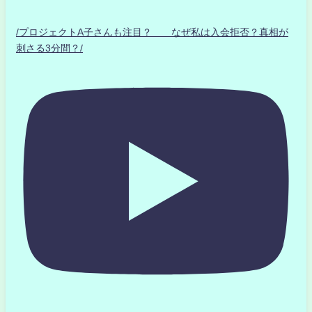
/プロジェクトA子さんも注目？ なぜ私は入会拒否？真相が
刺さる3分間？/