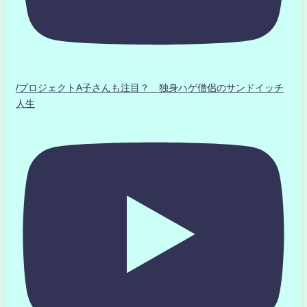
/プロジェクトA子さんも注目？ 独身ハゲ僧侶のサンドイッチ
人生