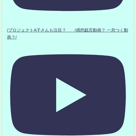
/プロジェクトA子さんも注目？ /感想戯言動画？.一息つく動
画？/