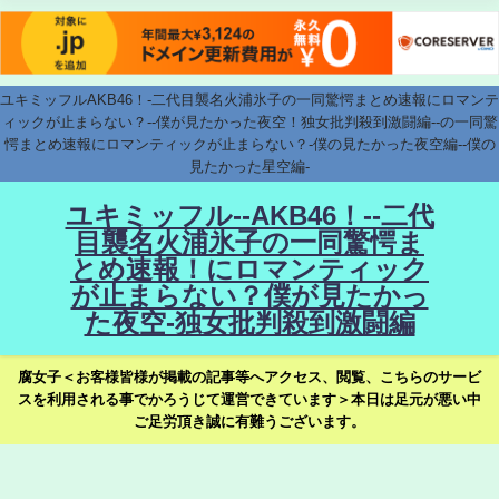
ユキミッフルAKB46！-二代目襲名火浦氷子の一同驚愕まとめ速報にロマンテ
ィックが止まらない？--僕が見たかった夜空！独女批判殺到激闘編--の一同驚
愕まとめ速報にロマンティックが止まらない？-僕の見たかった夜空編--僕の
見たかった星空編-
ユキミッフル--AKB46！--二代
目襲名火浦氷子の一同驚愕ま
とめ速報！にロマンティック
が止まらない？僕が見たかっ
た夜空-独女批判殺到激闘編
腐女子＜お客様皆様が掲載の記事等へアクセス、閲覧、こちらのサービ
スを利用される事でかろうじて運営できています＞本日は足元が悪い中
ご足労頂き誠に有難うございます。