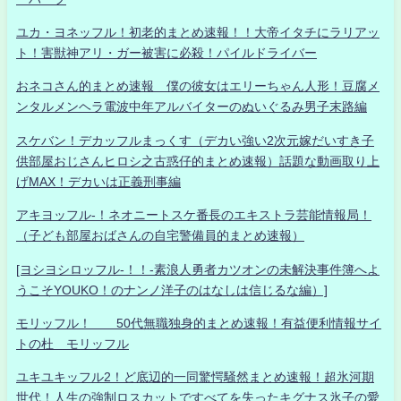
ユカ・ヨネッフル！初老的まとめ速報！！大帝イタチにラリアッ
ト！害獣神アリ・ガー被害に必殺！パイルドライバー
おネコさん的まとめ速報 僕の彼女はエリーちゃん人形！豆腐メ
ンタルメンヘラ電波中年アルバイターのぬいぐるみ男子末路編
スケバン！デカッフルまっくす（デカい強い2次元嫁だいすき子
供部屋おじさんヒロシ之古惑仔的まとめ速報）話題な動画取り上
げMAX！デカいは正義刑事編
アキヨッフル-！ネオニートスケ番長のエキストラ芸能情報局！
（子ども部屋おばさんの自宅警備員的まとめ速報）
[ヨシヨシロッフル-！！-素浪人勇者カツオンの未解決事件簿へよ
うこそYOUKO！のナンノ洋子のはなしは信じるな編）]
モリッフル！ 50代無職独身的まとめ速報！有益便利情報サイ
トの杜 モリッフル
ユキユキッフル2！ど底辺的一同驚愕騒然まとめ速報！超氷河期
世代！人生の強制ロスカットですべてを失ったキグナス氷子の愛