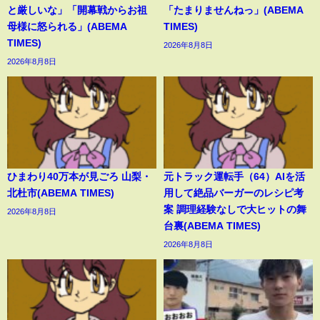
と厳しいな」「開幕戦からお祖
「たまりませんねっ」(ABEMA
母様に怒られる」(ABEMA
TIMES)
TIMES)
2026年8月8日
2026年8月8日
ひまわり40万本が見ごろ 山梨・
元トラック運転手（64）AIを活
北杜市(ABEMA TIMES)
用して絶品バーガーのレシピ考
案 調理経験なしで大ヒットの舞
2026年8月8日
台裏(ABEMA TIMES)
2026年8月8日