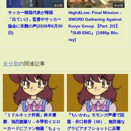
未分類
未分類
サッカー韓国代表が帰国
High&Low: Final Mission -
「出ていけ」監督やサッカー
SWORD Gathering Against
協会に非難の声(2026年6月30
Kuryu Group 【Part. 2/2】
日)
『SUB ENG』 [1080p Blu-
ray]
未分類
の関連記事
「ミドルキック炸裂」鈴木優
『ちいかわ』モモンガ声優で話
磨、強烈腹蹴り→今季初イエロ
題・井口裕香（38）、無防備な
ーカードにファン物議「ちょっ
グラビアオフショットに反響