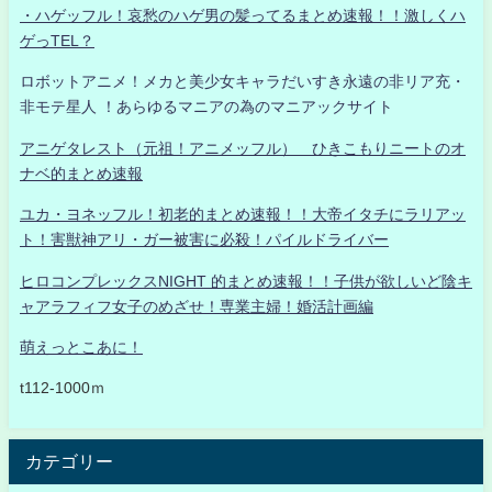
・ハゲッフル！哀愁のハゲ男の髪ってるまとめ速報！！激しくハ
ゲっTEL？
ロボットアニメ！メカと美少女キャラだいすき永遠の非リア充・
非モテ星人 ！あらゆるマニアの為のマニアックサイト
アニゲタレスト（元祖！アニメッフル） ひきこもりニートのオ
ナベ的まとめ速報
ユカ・ヨネッフル！初老的まとめ速報！！大帝イタチにラリアッ
ト！害獣神アリ・ガー被害に必殺！パイルドライバー
ヒロコンプレックスNIGHT 的まとめ速報！！子供が欲しいど陰キ
ャアラフィフ女子のめざせ！専業主婦！婚活計画編
萌えっとこあに！
t112-1000ｍ
カテゴリー