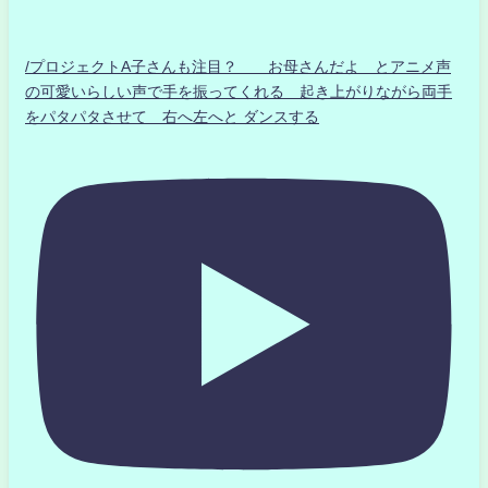
/プロジェクトA子さんも注目？ お母さんだよ とアニメ声
の可愛いらしい声で手を振ってくれる 起き上がりながら両手
をパタパタさせて 右へ左へと ダンスする