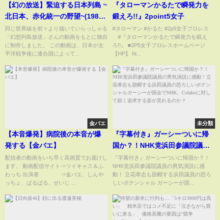
【幻の放送】緊迫する日本列島 ~
『タローマンかるたで瞬発力を
北日本、赤化統一の野望~(1987
鍛えろ!!』2point5女子
年放送)【日本分断】【創作】
同じ世界線を前々より描いていらっしゃる
#タローマン #かるた #2p5女子プロレス
「幻想列島放送」さんの動画をもとに独自
#『タローマンかるたで瞬発力を鍛え
に制作しました。 この動画は、日本が太
ろ!!』 ■2P5女子プロレスホームページ
平洋戦争後に連合国によって...
【HP】 ht...
金バエ
未分類
【本音爆発】病院後の本音が爆
『字幕付き』ガーシーついに帰
発する【金バエ】
国か？！NHK党浜田参議院議員
の男気演説に感動！立花孝志も
配信者の動画をいち早く高画質でお届けし
『字幕付き』ガーシーついに帰国か？！
ます。 動画配信サイト⇒ツイキャス＆ふ
NHK党浜田参議院議員の男気演説に感
脱帽する浜田議員の恐ろしいポ
わっち 出演者 ⇒金バエ、しんや
動！ 立花孝志も脱帽する浜田議員の恐ろ
テンシャルガーシーが国会で
っちょ、ぱるぱる、せいじ ...
しいポテンシャル ガーシーが国...
NHK、Colaboに対して鋭く追求
する姿が見れるのか？