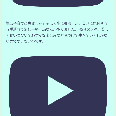
親は子育てに失敗した」子は人生に失敗した。負けに気付きも
う手遅れで逆転一発manなんかありません、 残りの人生、貧し
く食いつないでわずかな楽しみなど見つけて生きていくしかな
いのです。ないのです。