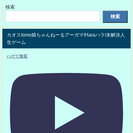
検索
検索
カオスtomo娘ちゃんねーるアーガマ!Haraハラ!未解決人
生ゲーム
ハゲて無双