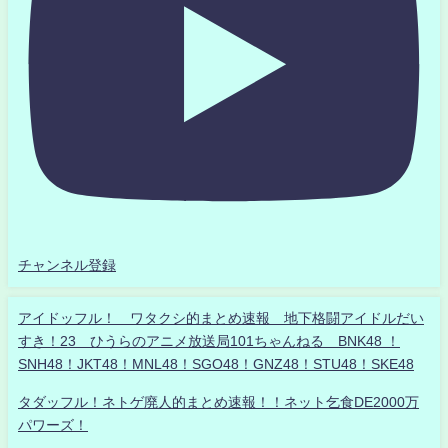
チャンネル登録
アイドッフル！ ワタクシ的まとめ速報 地下格闘アイドルだい
すき！23 ひうらのアニメ放送局101ちゃんねる BNK48 ！
SNH48！JKT48！MNL48！SGO48！GNZ48！STU48！SKE48
タダッフル！ネトゲ廃人的まとめ速報！！ネット乞食DE2000万
パワーズ！