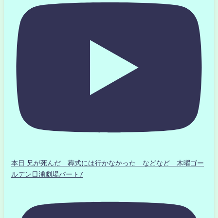
本日 兄が死んだ 葬式には行かなかった などなど 木曜ゴー
ルデン日浦劇場パート7