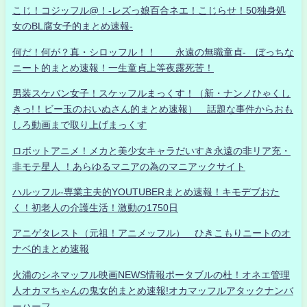
こじ！コジッフル@！-レズっ娘百合ネエ！こじらせ！50独身処
女のBL腐女子的まとめ速報-
何だ！何が？真・シロッフル！！ 永遠の無職童貞- ぼっちな
ニート的まとめ速報！一生童貞上等夜露死苦！
男装スケバン女子！スケッフルまっくす！（新・ナンノひゃくし
きっ!！ビー玉のおいぬさん的まとめ速報） 話題な事件からおも
しろ動画まで取り上げまっくす
ロボットアニメ！メカと美少女キャラだいすき永遠の非リア充・
非モテ星人 ！あらゆるマニアの為のマニアックサイト
ハルッフル-専業主夫的YOUTUBERまとめ速報！キモデブおた
く！初老人の介護生活！激動の1750日
アニゲタレスト（元祖！アニメッフル） ひきこもりニートのオ
ナベ的まとめ速報
火浦のシネマッフル映画NEWS情報ポータブルの杜！オネエ管理
人オカマちゃんの鬼女的まとめ速報!オカマッフルアタックナンバ
ーハーフ