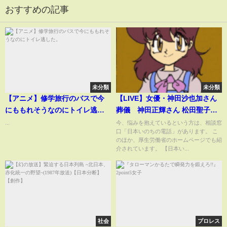
おすすめの記事
未分類
未分類
【アニメ】修学旅行のバスで今
【LIVE】女優・神田沙也加さん
にももれそうなのにトイレ逃し
葬儀 神田正輝さん 松田聖子さ
た。
ん 会見（2021年12月21日）
...
今、悩みを抱えているという方は、相談窓
口「日本いのちの電話」があります。 こ
のほか、厚生労働省のホームページでも紹
介されています。 【日本い...
社会
プロレス