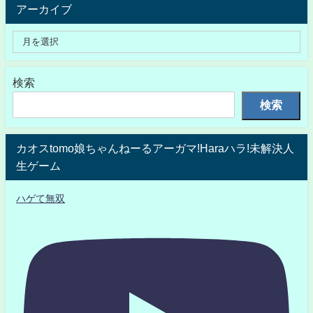
アーカイブ
検索
検索
カオスtomo娘ちゃんねーるアーガマ!Haraハラ!未解決人
生ゲーム
ハゲて無双