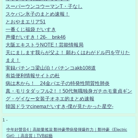
スーパーウンコウーマンT・子なし
スケバン氷子のまとめ速報！
とおやまエリア51
一番くじ福袋 だいすき
声優だいすき！26- bnk46
大阪エキストラNOTE！芸能情報局
天にまします我らが父よ！ 願わくはわがドル円を守りた
まえ！
実録パチンコ梁山泊！パチンコakb108道
有益便利情報サイトの杜
病は木から！ 24金バエ子の特発性間質性肺炎
真・モリタダッフル2！！50代無職独身ガチホモ童貞ギン
グ・ゲイなー女装子オネエ的まとめ速報
韓国ドラマcinemaだいすき-僕が見たかった星空-
1 -
中年好聲音4｜高能量搖滾 鄭仲豪帶病發揮爆炸力｜鄭仲豪《Electric
Girl》｜高音質｜TVB綜藝