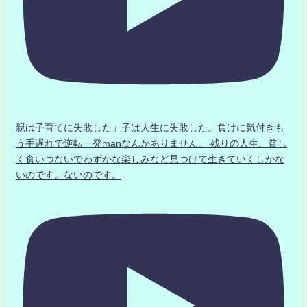
親は子育てに失敗した」子は人生に失敗した。負けに気付きも
う手遅れで逆転一発manなんかありません、 残りの人生、貧し
く食いつないでわずかな楽しみなど見つけて生きていくしかな
いのです。ないのです。