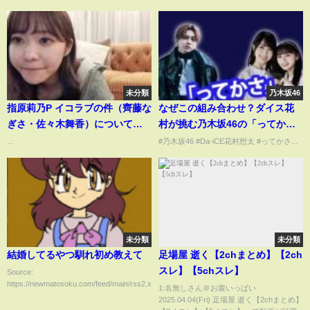
未分類
乃木坂46
指原莉乃P イコラブの件（齊藤な
なぜこの組み合わせ？ダイス花
ぎさ・佐々木舞香）についての
村が挑む乃木坂46の「ってか
説明
さ」コラボダンスがファンを虜
...
#乃木坂46 #Da-iCE花村想太 #ってかさ...
にした秘密を解き明かす...ダイス
花村想太が賀喜遥香＆川﨑桜と
夢の「ってかさ」ダンスコラボ
実現...
未分類
未分類
結婚してるやつ馴れ初め教えて
足場屋 逝く【2chまとめ】【2ch
スレ】【5chスレ】
Source:
https://newmatosoku.com/feed/main/rss2.xml...
1:名無しさん＠お腹いっぱい
2025.04.04(Fri) 足場屋 逝く【2chまとめ】