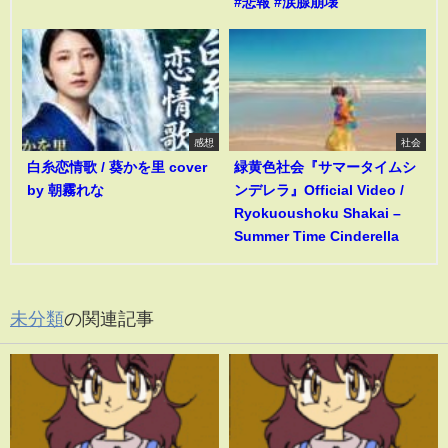
#悲報 #涙腺崩壊
感想
社会
白糸恋情歌 / 葵かを里 cover
緑黄色社会『サマータイムシ
by 朝霧れな
ンデレラ』Official Video /
Ryokuoushoku Shakai –
Summer Time Cinderella
未分類
の関連記事