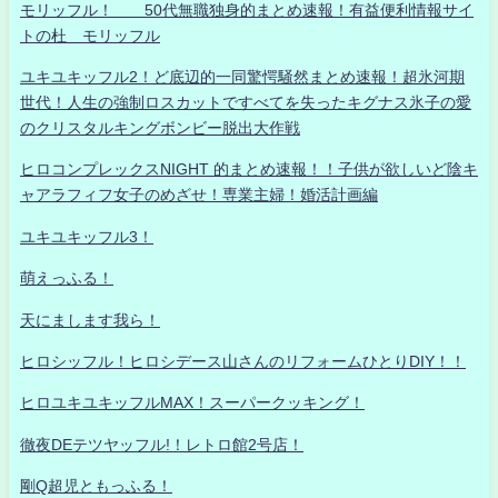
モリッフル！ 50代無職独身的まとめ速報！有益便利情報サイ
トの杜 モリッフル
ユキユキッフル2！ど底辺的一同驚愕騒然まとめ速報！超氷河期
世代！人生の強制ロスカットですべてを失ったキグナス氷子の愛
のクリスタルキングボンビー脱出大作戦
ヒロコンプレックスNIGHT 的まとめ速報！！子供が欲しいど陰キ
ャアラフィフ女子のめざせ！専業主婦！婚活計画編
ユキユキッフル3！
萌えっふる！
天にまします我ら！
ヒロシッフル！ヒロシデース山さんのリフォームひとりDIY！！
ヒロユキユキッフルMAX！スーパークッキング！
徹夜DEテツヤッフル!！レトロ館2号店！
剛Q超児ともっふる！