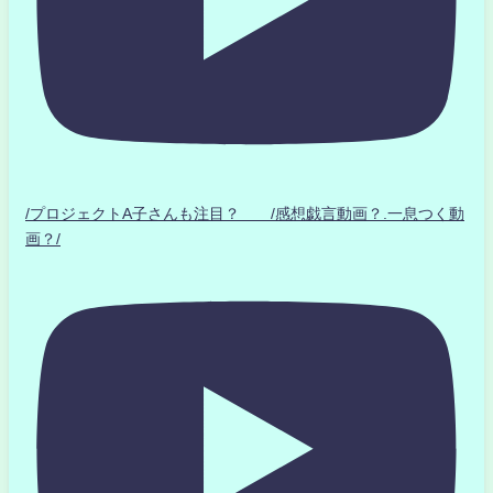
/プロジェクトA子さんも注目？ /感想戯言動画？.一息つく動
画？/