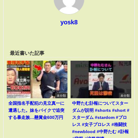
yosk8
最近書いた記事
未分類
未分類
全国指名手配犯の見立真一に
中野たむ訃報についてスター
遭遇した。妹をバイクで追突
ダムが説明 #shorts #short #
する暴走族…懸賞金600万円
スターダム #stardom #プロ
レス #女子プロレス #格闘技
#newblood #中野たむ #訃報