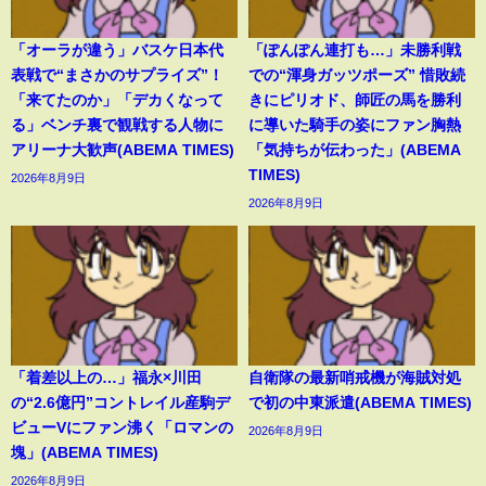
「オーラが違う」バスケ日本代
「ぽんぽん連打も…」未勝利戦
表戦で“まさかのサプライズ”！
での“渾身ガッツポーズ” 惜敗続
「来てたのか」「デカくなって
きにピリオド、師匠の馬を勝利
る」ベンチ裏で観戦する人物に
に導いた騎手の姿にファン胸熱
アリーナ大歓声(ABEMA TIMES)
「気持ちが伝わった」(ABEMA
TIMES)
2026年8月9日
2026年8月9日
「着差以上の…」福永×川田
自衛隊の最新哨戒機が海賊対処
の“2.6億円”コントレイル産駒デ
で初の中東派遣(ABEMA TIMES)
ビューVにファン沸く「ロマンの
2026年8月9日
塊」(ABEMA TIMES)
2026年8月9日