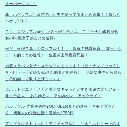
スーパーウンコ！
新・ハゲッフル！哀愁のハゲ男の髪ってるまとめ速報！！激しく
ハゲっTEL？
こじ！コジッフル@！-レズっ娘百合ネエ！こじらせ！50独身処
女のBL腐女子的まとめ速報-
何だ！何が？真・シロッフル！！ 永遠の無職童貞- ぼっちな
ニート的まとめ速報！一生童貞上等夜露死苦！
男装スケバン女子！スケッフルまっくす！（新・ナンノひゃくし
きっ!！ビー玉のおいぬさん的まとめ速報） 話題な事件からおも
しろ動画まで取り上げまっくす
ロボットアニメ！メカと美少女キャラだいすき永遠の非リア充・
非モテ星人 ！あらゆるマニアの為のマニアックサイト
ハルッフル-専業主夫的YOUTUBERまとめ速報！キモデブおた
く！初老人の介護生活！激動の1750日
アニゲタレスト（元祖！アニメッフル） ひきこもりニートのオ