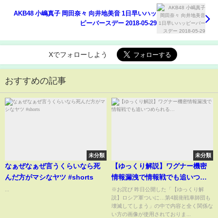
AKB48 小嶋真子 岡田奈々 向井地美音 1日早いハッ
ピーバースデー 2018-05-29
Xでフォローしよう
おすすめの記事
未分類
未分類
なぁぜなぁぜ言うくらいなら死
【ゆっくり解説】ワグナー機密
んだ方がマシなヤツ #shorts
情報漏洩で情報戦でも追いつめ
られる…
...
※お詫び 昨日公開した「【ゆっくり解
説】ロシア軍ついに…第4親衛戦車師団も
壊滅してしまう」の中で内容と全く関係な
い方の画像が使用されておりま...