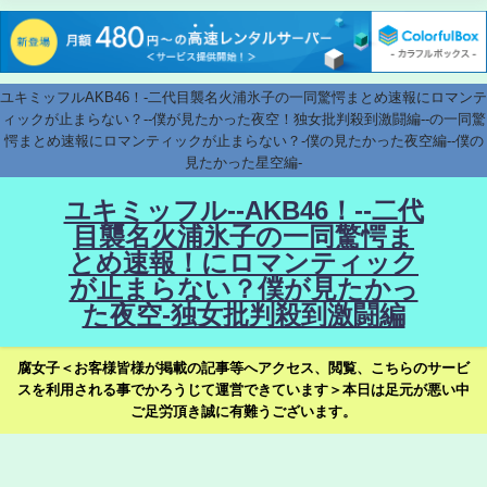
ユキミッフルAKB46！-二代目襲名火浦氷子の一同驚愕まとめ速報にロマンテ
ィックが止まらない？--僕が見たかった夜空！独女批判殺到激闘編--の一同驚
愕まとめ速報にロマンティックが止まらない？-僕の見たかった夜空編--僕の
見たかった星空編-
ユキミッフル--AKB46！--二代
目襲名火浦氷子の一同驚愕ま
とめ速報！にロマンティック
が止まらない？僕が見たかっ
た夜空-独女批判殺到激闘編
腐女子＜お客様皆様が掲載の記事等へアクセス、閲覧、こちらのサービ
スを利用される事でかろうじて運営できています＞本日は足元が悪い中
ご足労頂き誠に有難うございます。