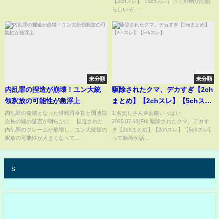
【2chスレ】【5chスレ】って動画が話題
らしいぞ ...
未分類
未分類
内乱罪の捏造が崩壊！ユン大統
駆除されたクマ、デカすぎ【2ch
領釈放の可能性が急浮上
まとめ】【2chスレ】【5chス
レ】
内乱罪の発端となった特戦司令官と国政院
1:名無しさん＠お腹いっぱい
次長の嘘の証言が明らかに！ 捏造された
2025.07.18(Fri) 駆除されたクマ、デカす
内乱罪のフレームが崩壊し、ユン大統領の
ぎ【2chまとめ】【2chスレ】【5chスレ】
釈放の可能性が大きくなって...
って動画が話...
s