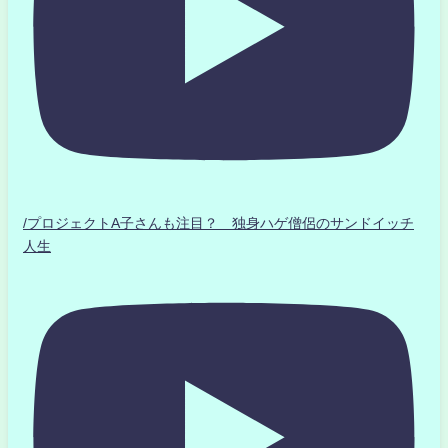
/プロジェクトA子さんも注目？ 独身ハゲ僧侶のサンドイッチ
人生