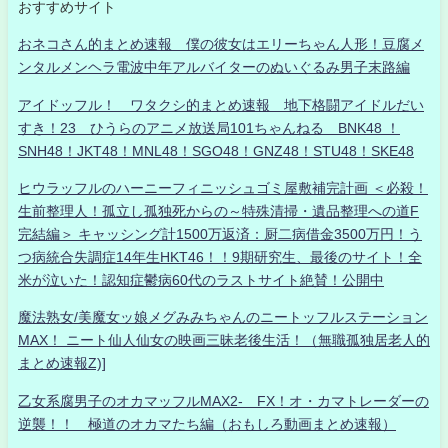
おすすめサイト
おネコさん的まとめ速報 僕の彼女はエリーちゃん人形！豆腐メ
ンタルメンヘラ電波中年アルバイターのぬいぐるみ男子末路編
アイドッフル！ ワタクシ的まとめ速報 地下格闘アイドルだい
すき！23 ひうらのアニメ放送局101ちゃんねる BNK48 ！
SNH48！JKT48！MNL48！SGO48！GNZ48！STU48！SKE48
ヒウラッフルのハーニーフィニッシュゴミ屋敷補完計画 ＜必殺！
生前整理人！孤立し孤独死からの～特殊清掃・遺品整理への道F
完結編＞ キャッシング計1500万返済：厨二病借金3500万円！う
つ病統合失調症14年生HKT46！！9期研究生、最後のサイト！全
米が泣いた！認知症鬱病60代のラストサイト絶賛！公開中
魔法熟女/美魔女ッ娘メグみみちゃんのニートッフルステーション
MAX！ ニート仙人仙女の映画三昧老後生活！（無職孤独居老人的
まとめ速報Z)]
乙女系腐男子のオカマッフルMAX2- FX！オ・カマトレーダーの
逆襲！！ 極道のオカマたち編（おもしろ動画まとめ速報）