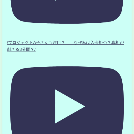
/プロジェクトA子さんも注目？ なぜ私は入会拒否？真相が
刺さる3分間？/