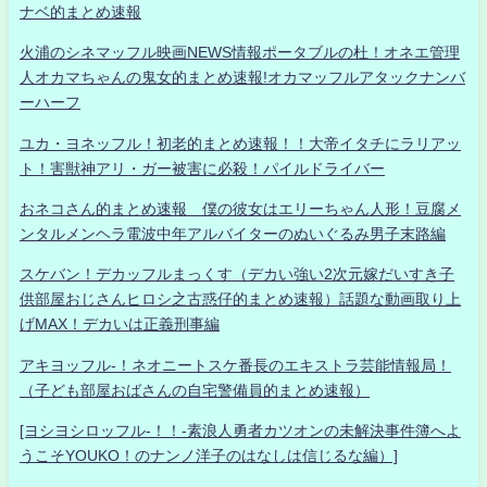
ナベ的まとめ速報
火浦のシネマッフル映画NEWS情報ポータブルの杜！オネエ管理
人オカマちゃんの鬼女的まとめ速報!オカマッフルアタックナンバ
ーハーフ
ユカ・ヨネッフル！初老的まとめ速報！！大帝イタチにラリアッ
ト！害獣神アリ・ガー被害に必殺！パイルドライバー
おネコさん的まとめ速報 僕の彼女はエリーちゃん人形！豆腐メ
ンタルメンヘラ電波中年アルバイターのぬいぐるみ男子末路編
スケバン！デカッフルまっくす（デカい強い2次元嫁だいすき子
供部屋おじさんヒロシ之古惑仔的まとめ速報）話題な動画取り上
げMAX！デカいは正義刑事編
アキヨッフル-！ネオニートスケ番長のエキストラ芸能情報局！
（子ども部屋おばさんの自宅警備員的まとめ速報）
[ヨシヨシロッフル-！！-素浪人勇者カツオンの未解決事件簿へよ
うこそYOUKO！のナンノ洋子のはなしは信じるな編）]