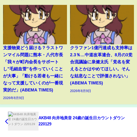
支援物資どう届ける？ラストワ
クラファン1億円達成も支持率は
ンマイル問題に熊本・八代市長
2.3％…中道改革連合、8月の3党
「我々が町内会長をサポート
合流議論に泉健太氏「党名を変
し”毛細血管”を作っていくこと
えるとかはやめてほしい。そん
が大事」「動ける若者も一緒に
な姑息なことで評価されない」
なって支援していくのが一番現
(ABEMA TIMES)
実的だ」(ABEMA TIMES)
2026年8月9日
2026年8月9日
AKB48 向井地美音 24歳の誕生日カウントダウン
220129