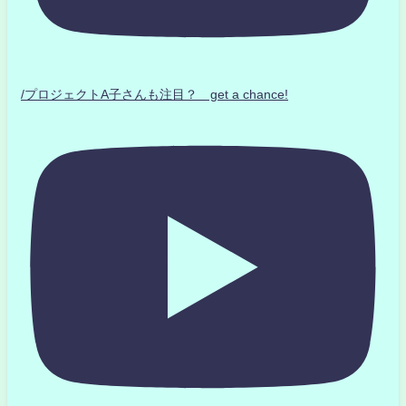
/プロジェクトA子さんも注目？ get a chance!