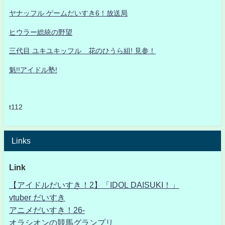
ヤナッフル ゲームだいすき6！放送局
ヒウラー総統の野望
三代目 ユキユキッフル 花のひうら組! 見参！
魁!!アイドル塾!
t112
Links
Link
【アイドルだいすき！2】「IDOL DAISUKI！」
vtuber だいすき
アニメだいすき！26-
オラシオンの競馬グランプリ