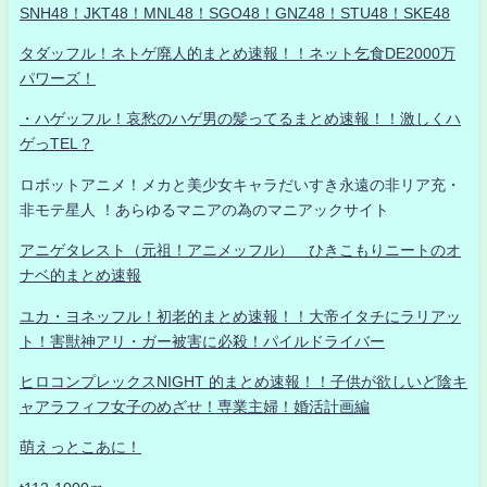
SNH48！JKT48！MNL48！SGO48！GNZ48！STU48！SKE48
タダッフル！ネトゲ廃人的まとめ速報！！ネット乞食DE2000万
パワーズ！
・ハゲッフル！哀愁のハゲ男の髪ってるまとめ速報！！激しくハ
ゲっTEL？
ロボットアニメ！メカと美少女キャラだいすき永遠の非リア充・
非モテ星人 ！あらゆるマニアの為のマニアックサイト
アニゲタレスト（元祖！アニメッフル） ひきこもりニートのオ
ナベ的まとめ速報
ユカ・ヨネッフル！初老的まとめ速報！！大帝イタチにラリアッ
ト！害獣神アリ・ガー被害に必殺！パイルドライバー
ヒロコンプレックスNIGHT 的まとめ速報！！子供が欲しいど陰キ
ャアラフィフ女子のめざせ！専業主婦！婚活計画編
萌えっとこあに！