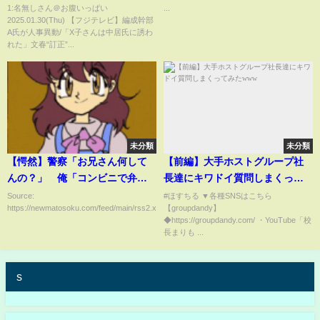
れた」文春“訂正”の波紋/日枝氏
#lesserafim #宮脇咲良 #チェ
1:名無しさん＠お腹いっぱい
...
2025.01.30(Thu) 【フジテレビ】編成幹部
の辞任を新社長が否定 定例取締
ウォン #chaewon #sakura #
A氏が人事異動/「X子さんは中居氏に誘わ
役会後に【関連ニュースまと
ウンチェ #eunchae #ルセラフィ
れた」文春“訂正”...
め】
ム
未分類
未分類
【愕然】警察「お兄さん何して
【前編】大手ホストグループ社
んの？」 俺「コンビニで弁当
長達にキワドイ質問しまくって
買って食ってる」 → 結
みたwww
Source:
#ほすちる ▼各種SNSはこちら
https://newmatosoku.com/feed/main/rss2.xml...
【groupdandy】
果･････
◆https://groupdandy.com/ ・YouTube「校
長まりも ...
s