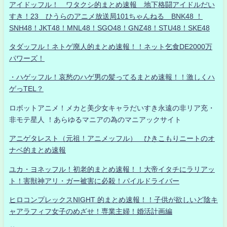
アイドッフル！ ワタクシ的まとめ速報 地下格闘アイドルだい
すき！23 ひうらのアニメ放送局101ちゃんねる BNK48 ！
SNH48！JKT48！MNL48！SGO48！GNZ48！STU48！SKE48
タダッフル！ネトゲ廃人的まとめ速報！！ネット乞食DE2000万
パワーズ！
・ハゲッフル！哀愁のハゲ男の髪ってるまとめ速報！！激しくハ
ゲっTEL？
ロボットアニメ！メカと美少女キャラだいすき永遠の非リア充・
非モテ星人 ！あらゆるマニアの為のマニアックサイト
アニゲタレスト（元祖！アニメッフル） ひきこもりニートのオ
ナベ的まとめ速報
ユカ・ヨネッフル！初老的まとめ速報！！大帝イタチにラリアッ
ト！害獣神アリ・ガー被害に必殺！パイルドライバー
ヒロコンプレックスNIGHT 的まとめ速報！！子供が欲しいど陰キ
ャアラフィフ女子のめざせ！専業主婦！婚活計画編