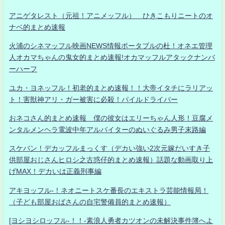
アニゲタレスト（元祖！アニメッフル） ひきこもりニートのオ
ナベ的まとめ速報
火浦のシネマッフル映画NEWS情報ポータブルの杜！オネエ管理
人オカマちゃんの鬼女的まとめ速報!オカマッフルアタックナンバ
ーハーフ
ユカ・ヨネッフル！初老的まとめ速報！！大帝イタチにラリアッ
ト！害獣神アリ・ガー被害に必殺！パイルドライバー
おネコさん的まとめ速報 僕の彼女はエリーちゃん人形！豆腐メ
ンタルメンヘラ電波中年アルバイターのぬいぐるみ男子末路編
スケバン！デカッフルまっくす（デカい強い2次元嫁だいすき子
供部屋おじさんヒロシ之古惑仔的まとめ速報）話題な動画取り上
げMAX！デカいは正義刑事編
アキヨッフル-！ネオニートスケ番長のエキストラ芸能情報局！
（子ども部屋おばさんの自宅警備員的まとめ速報）
[ヨシヨシロッフル-！！-素浪人勇者カツオンの未解決事件簿へよ