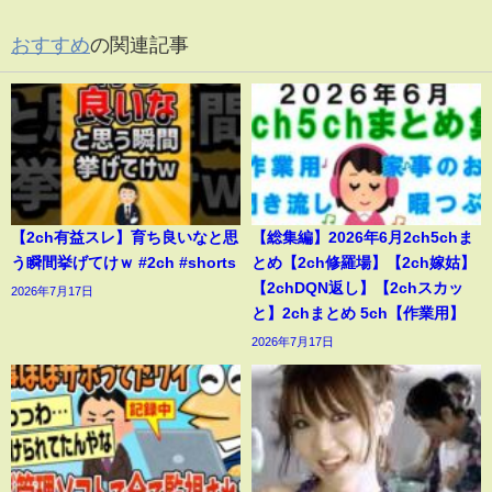
おすすめ
の関連記事
【2ch有益スレ】育ち良いなと思
【総集編】2026年6月2ch5chま
う瞬間挙げてけｗ #2ch #shorts
とめ【2ch修羅場】【2ch嫁姑】
【2chDQN返し】【2chスカッ
2026年7月17日
と】2chまとめ 5ch【作業用】
2026年7月17日