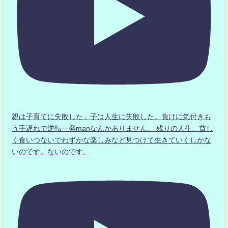
親は子育てに失敗した」子は人生に失敗した。負けに気付きも
う手遅れで逆転一発manなんかありません、 残りの人生、貧し
く食いつないでわずかな楽しみなど見つけて生きていくしかな
いのです。ないのです。