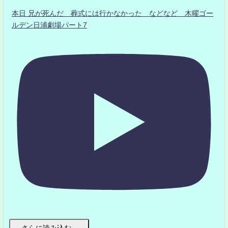
本日 兄が死んだ 葬式には行かなかった などなど 木曜ゴー
ルデン日浦劇場パート7