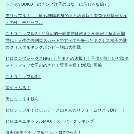
うこそYOUKO！のナンノ洋子のはなしは信じるな編）]
モリッフル！ 50代無職独身的まとめ速報！有益便利情報サイ
トの杜 モリッフル
ユキユキッフル2！ど底辺的一同驚愕騒然まとめ速報！超氷河期
世代！人生の強制ロスカットですべてを失ったキグナス氷子の愛
のクリスタルキングボンビー脱出大作戦
ヒロコンプレックスNIGHT 的まとめ速報！！子供が欲しいど陰キ
ャアラフィフ女子のめざせ！専業主婦！婚活計画編
ユキユキッフル3！
萌えっふる！
天にまします我ら！
ヒロシッフル！ヒロシデース山さんのリフォームひとりDIY！！
ヒロユキユキッフルMAX！スーパークッキング！
徹夜DEテツヤッフル!！レトロ館2号店！