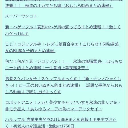
逆襲！！ 極道のオカマたち編（おもしろ動画まとめ速報）
スーパーウンコ！
新・ハゲッフル！哀愁のハゲ男の髪ってるまとめ速報！！激しく
ハゲっTEL？
こじ！コジッフル@！-レズっ娘百合ネエ！こじらせ！50独身処
女のBL腐女子的まとめ速報-
何だ！何が？真・シロッフル！！ 永遠の無職童貞- ぼっちな
ニート的まとめ速報！一生童貞上等夜露死苦！
男装スケバン女子！スケッフルまっくす！（新・ナンノひゃくし
きっ!！ビー玉のおいぬさん的まとめ速報） 話題な事件からおも
しろ動画まで取り上げまっくす
ロボットアニメ！メカと美少女キャラだいすき永遠の非リア充・
非モテ星人 ！あらゆるマニアの為のマニアックサイト
ハルッフル-専業主夫的YOUTUBERまとめ速報！キモデブおた
く！初老人の介護生活！激動の1750日