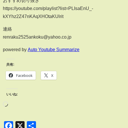
おすすめ切り抜き
https://youtube.com/playlist?list=PLIsaEnU_-
kXYhz2Z47nKAqXHOtaKUlrit
連絡
renraku2525ankoku@yahoo.co.jp
powered by
Auto Youtube Summarize
共有:
Facebook
X
いいね:
Facebook
X
共