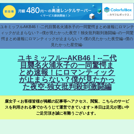
ユキミッフルAKB46！-二代目襲名火浦氷子の一同驚愕まとめ速報にロマンテ
ィックが止まらない？--僕が見たかった夜空！独女批判殺到激闘編--の一同驚
愕まとめ速報にロマンティックが止まらない？-僕の見たかった夜空編--僕の
見たかった星空編-
ユキミッフル--AKB46！--二代
目襲名火浦氷子の一同驚愕ま
とめ速報！にロマンティック
が止まらない？僕が見たかっ
た夜空-独女批判殺到激闘編
腐女子＜お客様皆様が掲載の記事等へアクセス、閲覧、こちらのサービ
スを利用される事でかろうじて運営できています＞本日は足元が悪い中
ご足労頂き誠に有難うございます。