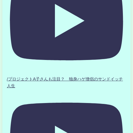
/プロジェクトA子さんも注目？ 独身ハゲ僧侶のサンドイッチ
人生