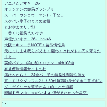
アニメだいすき！26-
オラシオンの競馬グランプリ
スーパーウンコウーマンT・子なし
スケバン氷子のまとめ速報！
とおやまエリア51
一番くじ福袋 だいすき
声優だいすき！26- bnk46
大阪エキストラNOTE！芸能情報局
天にまします我らが父よ！ 願わくはわがドル円を守りた
まえ！
実録パチンコ梁山泊！パチンコakb108道
有益便利情報サイトの杜
病は木から！ 24金バエ子の特発性間質性肺炎
真・モリタダッフル2！！50代無職独身ガチホモ童貞ギン
グ・ゲイなー女装子オネエ的まとめ速報
韓国ドラマcinemaだいすき-僕が見たかった星空-
1 -