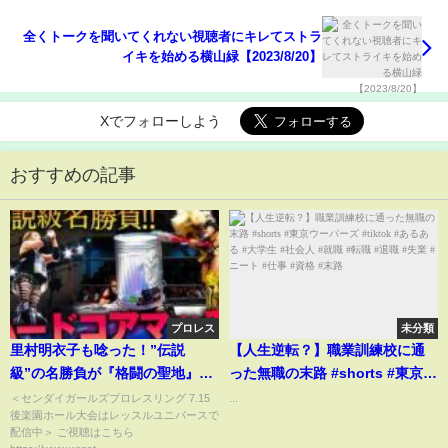
全くトークを聞いてくれない視聴者にキレてストラ
イキを始める横山緑【2023/8/20】
Xでフォローしよう
おすすめの記事
プロレス
未分類
里村明衣子も唸った！”伝説
【人生逆転？】職業訓練校に通
級”の名勝負が『格闘の聖地』で
った無職の末路 #shorts #東京ウ
生まれた！反則裁定なし！凶器
ーバーズ #tiktok #あるある #大
＜センダイガールズプロレスリング 7.15
...
後楽園ホール大会はレッスルユニバースで
の使用も許されるハードコアマ
学生 #社会人 #就職 #転職 #退職
配信中＞ ご視聴はこちら
ッチ！ DASH・チサコ vs 渡辺桃
#失業 #ニート #仕事 #資格 #末