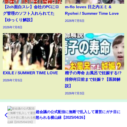
【2ch面白スレ】会社のPCにロ
m-flo loves 日之内エミ &
グ管理のソフト入れられてた
Ryohei / Summer Time Love
【ゆっくり解説】
2026年7月5日
2026年7月8日
EXILE / SUMMER TIME LOVE
精子の寿命 お風呂で妊娠する!?
排卵何日前まで妊娠？【医師解
2026年7月5日
説】
2026年7月3日
超会議の公式配信に無断で乱入して運営にガチ目に
怒られる横山緑【2025/04/26】