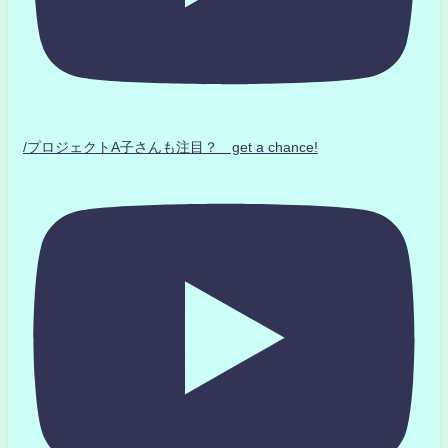
/プロジェクトA子さんも注目？ get a chance!