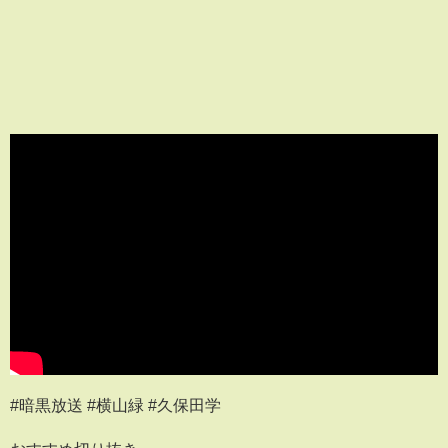
#暗黒放送 #横山緑 #久保田学