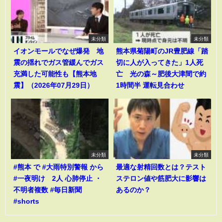
未分類
未分類
イオンモールでなぜ爆発 地
熊本県菊陽町のJR豊肥線「踏
震の揺れでガス管緩んでガス
切に人が入ってきた」1人死
充満した可能性も【熊本地
亡 光の森～肥後大津間で約
震】（2026年07月29日）
1時間半 運転見合わせ
未分類
未分類
#熊本 で #大雨特別警報 から
最適な射精回数とは？テスト
#一夜明け 2人 心肺停止 ・
ステロン値や筋肥大に影響は
不明者複数 #毎日新聞
あるのか？
#shorts