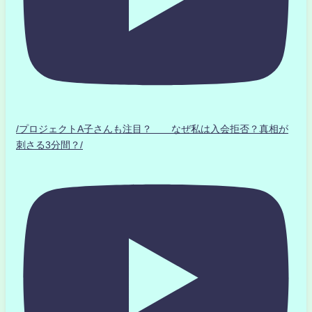
/プロジェクトA子さんも注目？ なぜ私は入会拒否？真相が
刺さる3分間？/