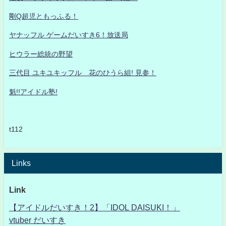
剛Q超児ともっふる！
ヤナッフル ゲームだいすき6！放送局
ヒウラー総統の野望
三代目 ユキユキッフル 花のひうら組! 見参！
魁!!アイドル塾!
t112
Links
Link
【アイドルだいすき！2】「IDOL DAISUKI！」
vtuber だいすき