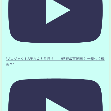
/プロジェクトA子さんも注目？ /感想戯言動画？.一息つく動
画？/