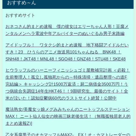
おすすめ～ん
おすすめサイト
おネコさん的まとめ速報 僕の彼女はエリーちゃん人形！豆腐メ
ンタルメンヘラ電波中年アルバイターのぬいぐるみ男子末路編
アイドッフル！ ワタクシ的まとめ速報 地下格闘アイドルだい
すき！23 ひうらのアニメ放送局101ちゃんねる BNK48 ！
SNH48！JKT48！MNL48！SGO48！GNZ48！STU48！SKE48
ヒウラッフルのハーニーフィニッシュゴミ屋敷補完計画 ＜必殺！
生前整理人！孤立し孤独死からの～特殊清掃・遺品整理への道F
完結編＞ キャッシング計1500万返済：厨二病借金3500万円！う
つ病統合失調症14年生HKT46！！9期研究生、最後のサイト！全
米が泣いた！認知症鬱病60代のラストサイト絶賛！公開中
魔法熟女/美魔女ッ娘メグみみちゃんのニートッフルステーション
MAX！ ニート仙人仙女の映画三昧老後生活！（無職孤独居老人的
まとめ速報Z)]
乙女系腐男子のオカマッフルMAX2- FX！オ・カマトレーダーの