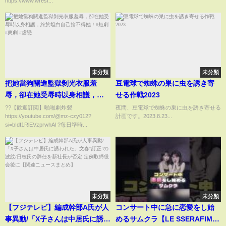
https://www.wrest...
《7.15仙女 後楽園はユニバース
路
で配信中》
未分類
未分類
把她當狗關進監獄剝光衣服羞
豆電球で蜘蛛の巣に虫を誘き寄
辱，卻在她受辱時以身相護，終
せる作戦2023
於坦白自己捨不得她！#短劇 #爽
??【歡迎訂閲】啪啪劇炸裂
夜間、豆電球で蜘蛛の巣に虫を誘き寄せる
https://youtube.com/@mz-czy012?
計画です。2023.8.23...
劇 #虐戀
si=bIdf1RlEVzprwhAl ?每日準時...
未分類
未分類
【フジテレビ】編成幹部A氏が人
コンサート中に急に恋愛をし始
事異動/「X子さんは中居氏に誘わ
めるサムクラ【LE SSERAFIM】