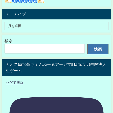
アーカイブ
検索
検索
カオスtomo娘ちゃんねーるアーガマ!Haraハラ!未解決人
生ゲーム
ハゲて無双