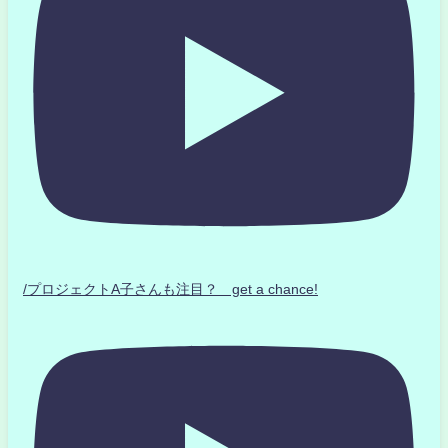
/プロジェクトA子さんも注目？ get a chance!