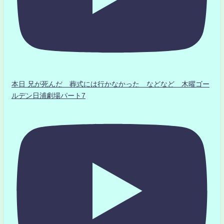
本日 兄が死んだ 葬式には行かなかった などなど 木曜ゴー
ルデン日浦劇場パート7