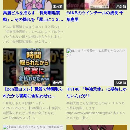
未分類
未分類
高層ビルを揺らす「長周期地震
#AKBのツインテールの成長 千
動」...その揺れを『屋上に１３５
葉恵里
０トンのおもり』で抑える！？
ビルの高層階を大きくゆっくりと揺らす
...
「長周期地震動」。レベルによっては立っ
最新技術の仕組みとは（2023年2
ていられないほどの揺れをもたらします。
月1日）
この「長周期地震動」が２月１...
未分類
AKB48
【2ch面白スレ】職質で時間取ら
HKT48 「半袖天使」 に期待しか
れたから警察に金払わせた
ないんだが！
ww【5ch名作スレ】
1:名無しさん＠お腹いっぱい
半袖天使どんな曲になるのか？ チャンネ
2025.12.25(Thu) 【2ch面白スレ】職質で
ル登録お願いします！
時間取られたから警察に金払わせた
https://www.youtube.com/@mk2 当チャン
ww【5ch名作スレ】っ...
ネルでは、新メ...