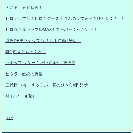
天にまします我ら！
ヒロシッフル！ヒロシデース山さんのリフォームひとりDIY！！
ヒロユキユキッフルMAX！スーパークッキング！
徹夜DEテツヤッフル!！レトロ館2号店！
剛Q超児ともっふる！
ヤナッフル ゲームだいすき6！放送局
ヒウラー総統の野望
三代目 ユキユキッフル 花のひうら組! 見参！
魁!!アイドル塾!
t112