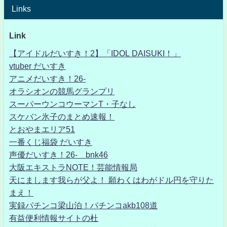
Links
Link
【アイドルだいすき！2】「IDOL DAISUKI！」
vtuber だいすき
アニメだいすき！26-
オラシオンの競馬グランプリ
スーパーウンコウーマンT・子なし
スケバン氷子のまとめ速報！
とおやまエリア51
一番くじ福袋 だいすき
声優だいすき！26- bnk46
大阪エキストラNOTE！芸能情報局
天にまします我らが父よ！ 願わくはわがドル円を守りた
まえ！
実録パチンコ梁山泊！パチンコakb108道
有益便利情報サイトの杜