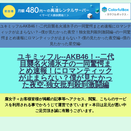
ユキミッフルAKB46！-二代目襲名火浦氷子の一同驚愕まとめ速報にロマンテ
ィックが止まらない？--僕が見たかった夜空！独女批判殺到激闘編--の一同驚
愕まとめ速報にロマンティックが止まらない？-僕の見たかった夜空編--僕の
見たかった星空編-
ユキミッフル--AKB46！--二代
目襲名火浦氷子の一同驚愕ま
とめ速報！にロマンティック
が止まらない？僕が見たかっ
た夜空-独女批判殺到激闘編
腐女子＜お客様皆様が掲載の記事等へアクセス、閲覧、こちらのサービ
スを利用される事でかろうじて運営できています＞本日は足元が悪い中
ご足労頂き誠に有難うございます。