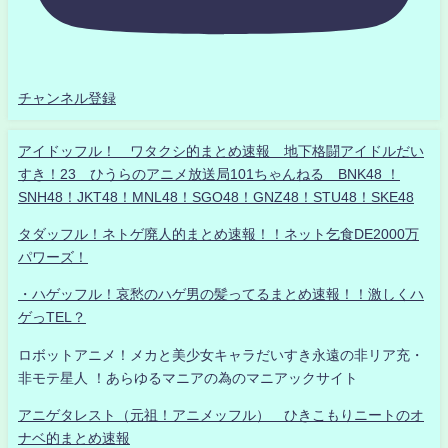
チャンネル登録
アイドッフル！ ワタクシ的まとめ速報 地下格闘アイドルだい
すき！23 ひうらのアニメ放送局101ちゃんねる BNK48 ！
SNH48！JKT48！MNL48！SGO48！GNZ48！STU48！SKE48
タダッフル！ネトゲ廃人的まとめ速報！！ネット乞食DE2000万
パワーズ！
・ハゲッフル！哀愁のハゲ男の髪ってるまとめ速報！！激しくハ
ゲっTEL？
ロボットアニメ！メカと美少女キャラだいすき永遠の非リア充・
非モテ星人 ！あらゆるマニアの為のマニアックサイト
アニゲタレスト（元祖！アニメッフル） ひきこもりニートのオ
ナベ的まとめ速報