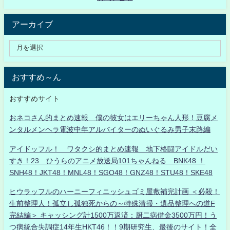
アーカイブ
おすすめ～ん
おすすめサイト
おネコさん的まとめ速報 僕の彼女はエリーちゃん人形！豆腐メ
ンタルメンヘラ電波中年アルバイターのぬいぐるみ男子末路編
アイドッフル！ ワタクシ的まとめ速報 地下格闘アイドルだい
すき！23 ひうらのアニメ放送局101ちゃんねる BNK48 ！
SNH48！JKT48！MNL48！SGO48！GNZ48！STU48！SKE48
ヒウラッフルのハーニーフィニッシュゴミ屋敷補完計画 ＜必殺！
生前整理人！孤立し孤独死からの～特殊清掃・遺品整理への道F
完結編＞ キャッシング計1500万返済：厨二病借金3500万円！う
つ病統合失調症14年生HKT46！！9期研究生、最後のサイト！全