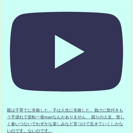
親は子育てに失敗した」子は人生に失敗した。負けに気付きも
う手遅れで逆転一発manなんかありません、 残りの人生、貧し
く食いつないでわずかな楽しみなど見つけて生きていくしかな
いのです。ないのです。