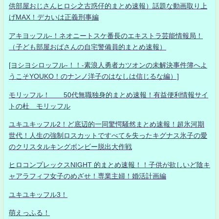
供部屋おじさんヒロシ之古惑仔的まとめ速報）話題な動画取り上
げMAX！デカいは正義刑事編
アキヨッフル-！ネオニートスケ番長のエキストラ芸能情報局！
（子ども部屋おばさんの自宅警備員的まとめ速報）
[ヨシヨシロッフル-！！-素浪人勇者カツオンの未解決事件簿へよ
うこそYOUKO！のナンノ洋子のはなしは信じるな編）]
モリッフル！ 50代無職独身的まとめ速報！有益便利情報サイ
トの杜 モリッフル
ユキユキッフル2！ど底辺的一同驚愕騒然まとめ速報！超氷河期
世代！人生の強制ロスカットですべてを失ったキグナス氷子の愛
のクリスタルキングボンビー脱出大作戦
ヒロコンプレックスNIGHT 的まとめ速報！！子供が欲しいど陰キ
ャアラフィフ女子のめざせ！専業主婦！婚活計画編
ユキユキッフル3！
萌えっふる！