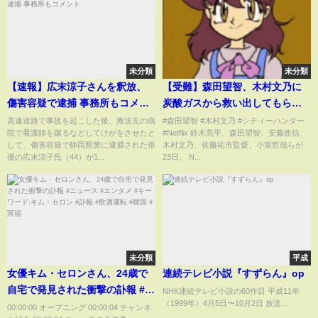
未分類
未分類
【速報】広末涼子さんを釈放、
【受難】森田望智、木村文乃に
傷害容疑で逮捕 事務所もコメン
炭酸ガスから救い出してもらう
ト
急な噴射に驚く場面も Netflix 映
高速道路で事故を起こした後、搬送先の病
#森田望智 #木村文乃 #シティーハンター
院で看護師を蹴るなどしてけがをさせたと
#Netflix 鈴木亮平、森田望智、安藤政信、
画『シティーハンター』ワール
して、傷害容疑で静岡県警に逮捕された俳
木村文乃、佐藤祐市監督、小室哲哉らが
ドプレミアイベント
優の広末涼子氏（44）が1...
23日、 N...
未分類
平成
女優キム・セロンさん、24歳で
連続テレビ小説『すずらん』op
自宅で発見された衝撃の訃報 #ニ
NHK連続テレビ小説の60作目 平成11年
（1999年）4月5日〜10月2日 放送...
ュース #エンタメ #キーワード:
00:00:00 オープニング 00:00:04 チャンネ