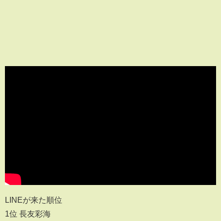
LINEが来た順位
1位 長友彩海