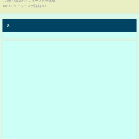
ル紹介 00:00:04 ニュースの全体像
キム・セロン #訃報 #飲酒運転 #
00:00:29 ニュースの詳細 00...
韓国 #冥福
s