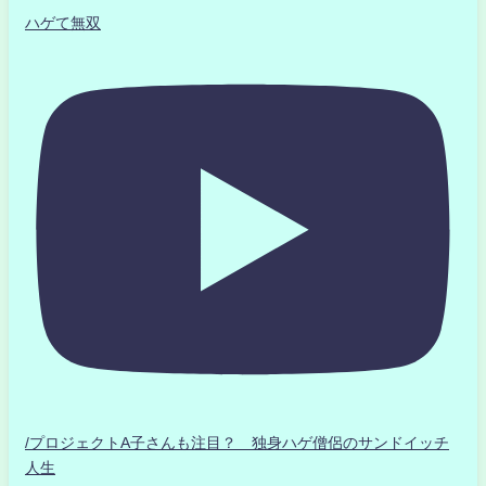
ハゲて無双
/プロジェクトA子さんも注目？ 独身ハゲ僧侶のサンドイッチ
人生