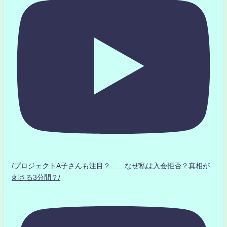
/プロジェクトA子さんも注目？ なぜ私は入会拒否？真相が
刺さる3分間？/