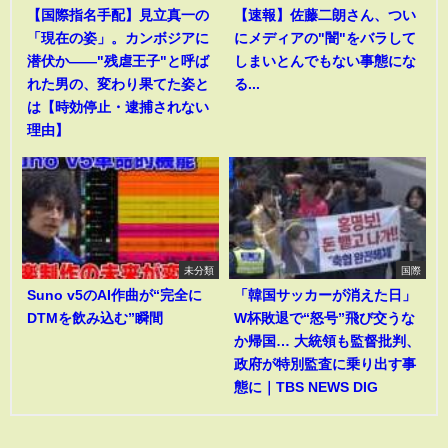
【国際指名手配】見立真一の
【速報】佐藤二朗さん、つい
「現在の姿」。カンボジアに
にメディアの"闇"をバラして
潜伏か――"残虐王子"と呼ば
しまいとんでもない事態にな
れた男の、変わり果てた姿と
る...
は【時効停止・逮捕されない
理由】
未分類
国際
Suno v5のAI作曲が“完全に
「韓国サッカーが消えた日」
DTMを飲み込む”瞬間
W杯敗退で“怒号”飛び交うな
か帰国… 大統領も監督批判、
政府が特別監査に乗り出す事
態に｜TBS NEWS DIG