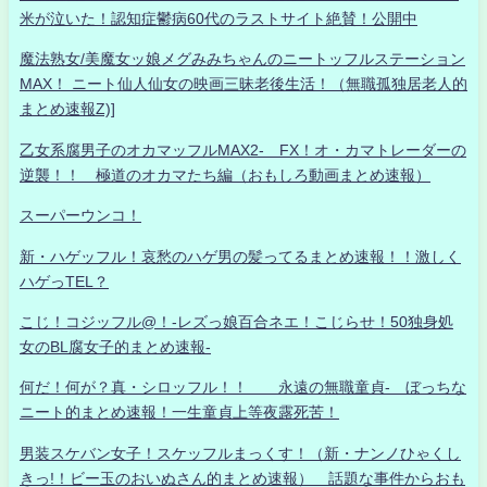
米が泣いた！認知症鬱病60代のラストサイト絶賛！公開中
魔法熟女/美魔女ッ娘メグみみちゃんのニートッフルステーション
MAX！ ニート仙人仙女の映画三昧老後生活！（無職孤独居老人的
まとめ速報Z)]
乙女系腐男子のオカマッフルMAX2- FX！オ・カマトレーダーの
逆襲！！ 極道のオカマたち編（おもしろ動画まとめ速報）
スーパーウンコ！
新・ハゲッフル！哀愁のハゲ男の髪ってるまとめ速報！！激しく
ハゲっTEL？
こじ！コジッフル@！-レズっ娘百合ネエ！こじらせ！50独身処
女のBL腐女子的まとめ速報-
何だ！何が？真・シロッフル！！ 永遠の無職童貞- ぼっちな
ニート的まとめ速報！一生童貞上等夜露死苦！
男装スケバン女子！スケッフルまっくす！（新・ナンノひゃくし
きっ!！ビー玉のおいぬさん的まとめ速報） 話題な事件からおも