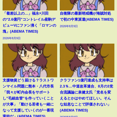
「着差以上の…」福永×川田
自衛隊の最新哨戒機が海賊対処
の“2.6億円”コントレイル産駒デ
で初の中東派遣(ABEMA TIMES)
ビューVにファン沸く「ロマンの
2026年8月9日
塊」(ABEMA TIMES)
2026年8月9日
支援物資どう届ける？ラストワ
クラファン1億円達成も支持率は
ンマイル問題に熊本・八代市長
2.3％…中道改革連合、8月の3党
「我々が町内会長をサポート
合流議論に泉健太氏「党名を変
し”毛細血管”を作っていくこと
えるとかはやめてほしい。そん
が大事」「動ける若者も一緒に
な姑息なことで評価されない」
なって支援していくのが一番現
(ABEMA TIMES)
実的だ」(ABEMA TIMES)