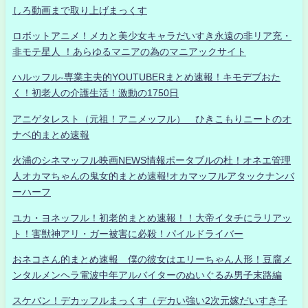
しろ動画まで取り上げまっくす
ロボットアニメ！メカと美少女キャラだいすき永遠の非リア充・
非モテ星人 ！あらゆるマニアの為のマニアックサイト
ハルッフル-専業主夫的YOUTUBERまとめ速報！キモデブおた
く！初老人の介護生活！激動の1750日
アニゲタレスト（元祖！アニメッフル） ひきこもりニートのオ
ナベ的まとめ速報
火浦のシネマッフル映画NEWS情報ポータブルの杜！オネエ管理
人オカマちゃんの鬼女的まとめ速報!オカマッフルアタックナンバ
ーハーフ
ユカ・ヨネッフル！初老的まとめ速報！！大帝イタチにラリアッ
ト！害獣神アリ・ガー被害に必殺！パイルドライバー
おネコさん的まとめ速報 僕の彼女はエリーちゃん人形！豆腐メ
ンタルメンヘラ電波中年アルバイターのぬいぐるみ男子末路編
スケバン！デカッフルまっくす（デカい強い2次元嫁だいすき子