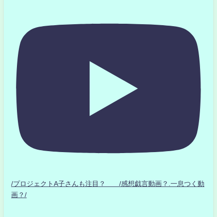
/プロジェクトA子さんも注目？ /感想戯言動画？.一息つく動
画？/