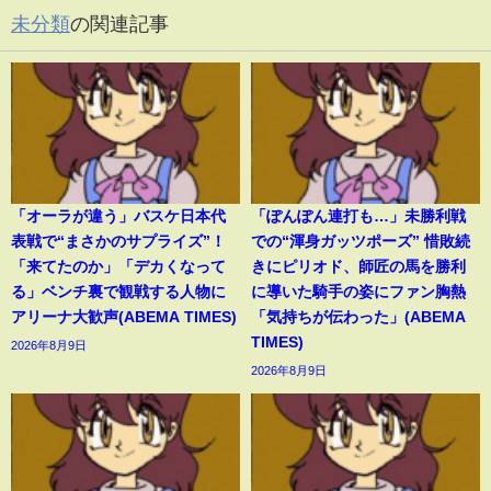
未分類
の関連記事
「オーラが違う」バスケ日本代
「ぽんぽん連打も…」未勝利戦
表戦で“まさかのサプライズ”！
での“渾身ガッツポーズ” 惜敗続
「来てたのか」「デカくなって
きにピリオド、師匠の馬を勝利
る」ベンチ裏で観戦する人物に
に導いた騎手の姿にファン胸熱
アリーナ大歓声(ABEMA TIMES)
「気持ちが伝わった」(ABEMA
TIMES)
2026年8月9日
2026年8月9日