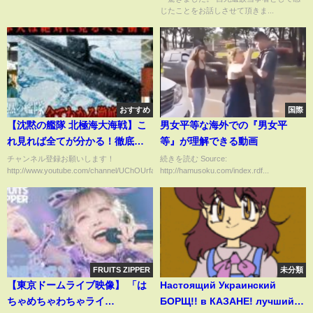
じたことをお話しさせて頂きま...
おすすめ
国際
【沈黙の艦隊 北極海大海戦】こ
男女平等な海外での『男女平
れ見れば全てが分かる！徹底解
等』が理解できる動画
説【ネタバレ注意】／いい点・
チャンネル登録お願いします！
続きを読む Source:
http://www.youtube.com/channel/UChOUrfatpPy7ME1FVT61QGw...
http://hamusoku.com/index.rdf...
悪い点を正直レビュー／原子力
潜水艦やまと・シーバット・潜
水艦戦／国防・防衛・軍事・平
和とは何かを問う衝撃作
FRUITS ZIPPER
未分類
【東京ドームライブ映像】 「は
Настоящий Украинский
ちゃめちゃわちゃライ
БОРЩ!! в КАЗАНЕ! лучший