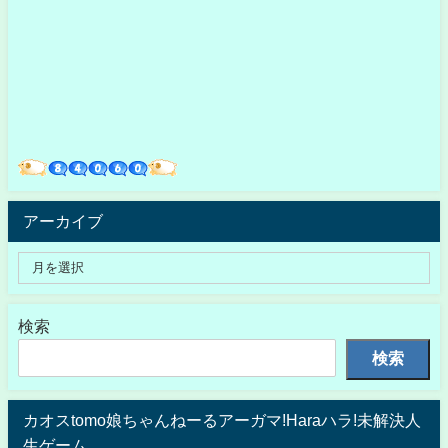
アーカイブ
検索
検索
カオスtomo娘ちゃんねーるアーガマ!Haraハラ!未解決人
生ゲーム