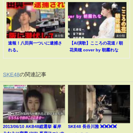
未分類
未分類
速報！八田與一ついに逮捕さ
【AI演歌】こころの花道 / 朝
れる。
花美穂 cover by 朝霧れな
SKE48
の関連記事
2013/06/10 AKB48総選挙 峯岸
SKE48 長谷川雅 💓💓💓💓