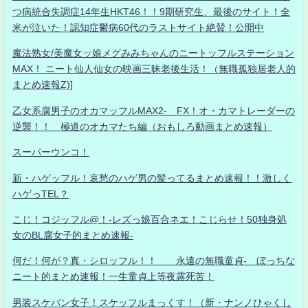
つ病統合失調症14年生HKT46！！9期研究生、最後のサイト！全
米が泣いた！認知症鬱病60代のラストサイト絶賛！公開中
魔法熟女/美魔女ッ娘メグみみちゃんのニートッフルステーション
MAX！ ニート仙人仙女の映画三昧老後生活！（無職孤独居老人的
まとめ速報Z)]
乙女系腐男子のオカマッフルMAX2- FX！オ・カマトレーダーの
逆襲！！ 極道のオカマたち編（おもしろ動画まとめ速報）
スーパーウンコ！
新・ハゲッフル！哀愁のハゲ男の髪ってるまとめ速報！！激しく
ハゲっTEL？
こじ！コジッフル@！-レズっ娘百合ネエ！こじらせ！50独身処
女のBL腐女子的まとめ速報-
何だ！何が？真・シロッフル！！ 永遠の無職童貞- ぼっちな
ニート的まとめ速報！一生童貞上等夜露死苦！
男装スケバン女子！スケッフルまっくす！（新・ナンノひゃくし