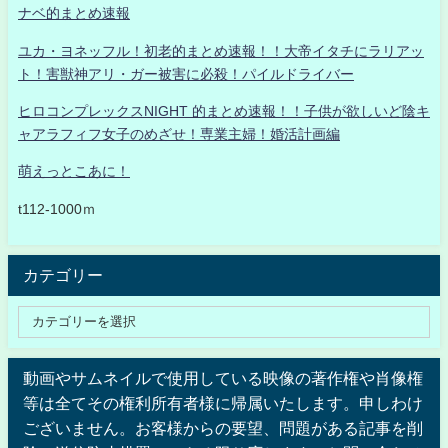
ナベ的まとめ速報
ユカ・ヨネッフル！初老的まとめ速報！！大帝イタチにラリアッ
ト！害獣神アリ・ガー被害に必殺！パイルドライバー
ヒロコンプレックスNIGHT 的まとめ速報！！子供が欲しいど陰キ
ャアラフィフ女子のめざせ！専業主婦！婚活計画編
萌えっとこあに！
t112-1000ｍ
カテゴリー
動画やサムネイルで使用している映像の著作権や肖像権
等は全てその権利所有者様に帰属いたします。申しわけ
ございません。お客様からの要望、問題がある記事を削