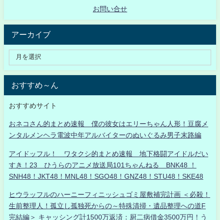
お問い合せ
アーカイブ
おすすめ～ん
おすすめサイト
おネコさん的まとめ速報 僕の彼女はエリーちゃん人形！豆腐メ
ンタルメンヘラ電波中年アルバイターのぬいぐるみ男子末路編
アイドッフル！ ワタクシ的まとめ速報 地下格闘アイドルだい
すき！23 ひうらのアニメ放送局101ちゃんねる BNK48 ！
SNH48！JKT48！MNL48！SGO48！GNZ48！STU48！SKE48
ヒウラッフルのハーニーフィニッシュゴミ屋敷補完計画 ＜必殺！
生前整理人！孤立し孤独死からの～特殊清掃・遺品整理への道F
完結編＞ キャッシング計1500万返済：厨二病借金3500万円！う