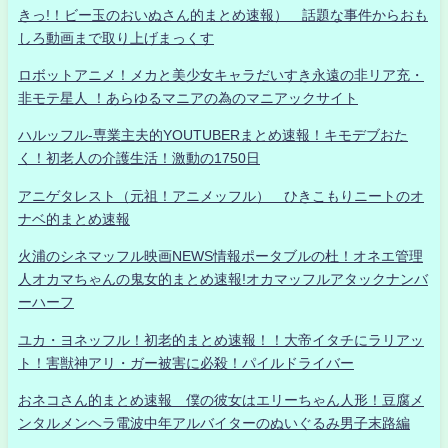
きっ!！ビー玉のおいぬさん的まとめ速報） 話題な事件からおも
しろ動画まで取り上げまっくす
ロボットアニメ！メカと美少女キャラだいすき永遠の非リア充・
非モテ星人 ！あらゆるマニアの為のマニアックサイト
ハルッフル-専業主夫的YOUTUBERまとめ速報！キモデブおた
く！初老人の介護生活！激動の1750日
アニゲタレスト（元祖！アニメッフル） ひきこもりニートのオ
ナベ的まとめ速報
火浦のシネマッフル映画NEWS情報ポータブルの杜！オネエ管理
人オカマちゃんの鬼女的まとめ速報!オカマッフルアタックナンバ
ーハーフ
ユカ・ヨネッフル！初老的まとめ速報！！大帝イタチにラリアッ
ト！害獣神アリ・ガー被害に必殺！パイルドライバー
おネコさん的まとめ速報 僕の彼女はエリーちゃん人形！豆腐メ
ンタルメンヘラ電波中年アルバイターのぬいぐるみ男子末路編