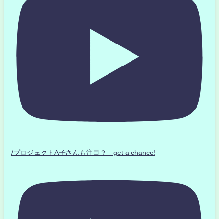
/プロジェクトA子さんも注目？ get a chance!