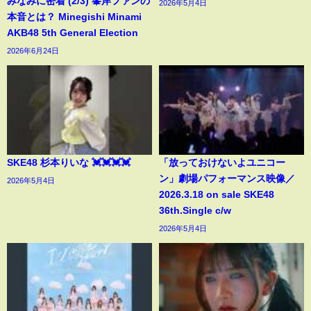
みなみに密着 (2/3) 峯岸ファンの
2026年5月4日
本音とは？ Minegishi Minami
AKB48 5th General Election
2026年6月24日
SKE48 杉本りいな 💓💓💓💓
「放っておけないよユニコー
ン」劇場パフォーマンス映像／
2026年5月4日
2026.3.18 on sale SKE48
36th.Single c/w
2026年5月4日