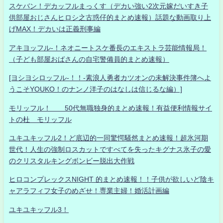
スケバン！デカッフルまっくす（デカい強い2次元嫁だいすき子
供部屋おじさんヒロシ之古惑仔的まとめ速報）話題な動画取り上
げMAX！デカいは正義刑事編
アキヨッフル-！ネオニートスケ番長のエキストラ芸能情報局！
（子ども部屋おばさんの自宅警備員的まとめ速報）
[ヨシヨシロッフル-！！-素浪人勇者カツオンの未解決事件簿へよ
うこそYOUKO！のナンノ洋子のはなしは信じるな編）]
モリッフル！ 50代無職独身的まとめ速報！有益便利情報サイ
トの杜 モリッフル
ユキユキッフル2！ど底辺的一同驚愕騒然まとめ速報！超氷河期
世代！人生の強制ロスカットですべてを失ったキグナス氷子の愛
のクリスタルキングボンビー脱出大作戦
ヒロコンプレックスNIGHT 的まとめ速報！！子供が欲しいど陰キ
ャアラフィフ女子のめざせ！専業主婦！婚活計画編
ユキユキッフル3！