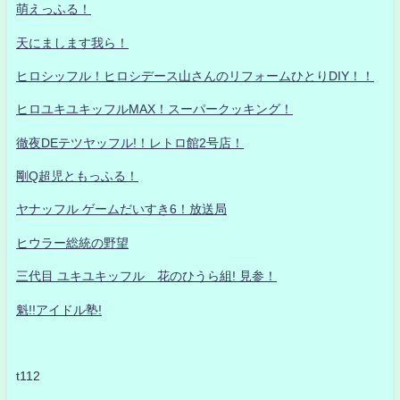
萌えっふる！
天にまします我ら！
ヒロシッフル！ヒロシデース山さんのリフォームひとりDIY！！
ヒロユキユキッフルMAX！スーパークッキング！
徹夜DEテツヤッフル!！レトロ館2号店！
剛Q超児ともっふる！
ヤナッフル ゲームだいすき6！放送局
ヒウラー総統の野望
三代目 ユキユキッフル 花のひうら組! 見参！
魁!!アイドル塾!
t112