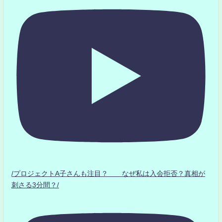
/プロジェクトA子さんも注目？ なぜ私は入会拒否？真相が
刺さる3分間？/