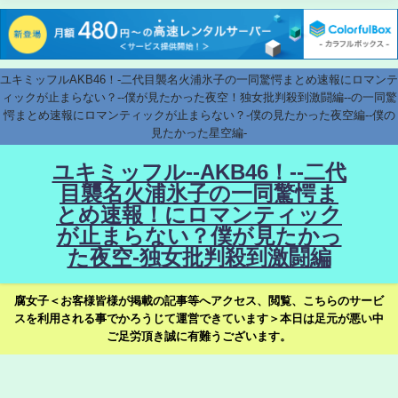
ユキミッフルAKB46！-二代目襲名火浦氷子の一同驚愕まとめ速報にロマンテ
ィックが止まらない？--僕が見たかった夜空！独女批判殺到激闘編--の一同驚
愕まとめ速報にロマンティックが止まらない？-僕の見たかった夜空編--僕の
見たかった星空編-
ユキミッフル--AKB46！--二代
目襲名火浦氷子の一同驚愕ま
とめ速報！にロマンティック
が止まらない？僕が見たかっ
た夜空-独女批判殺到激闘編
腐女子＜お客様皆様が掲載の記事等へアクセス、閲覧、こちらのサービ
スを利用される事でかろうじて運営できています＞本日は足元が悪い中
ご足労頂き誠に有難うございます。