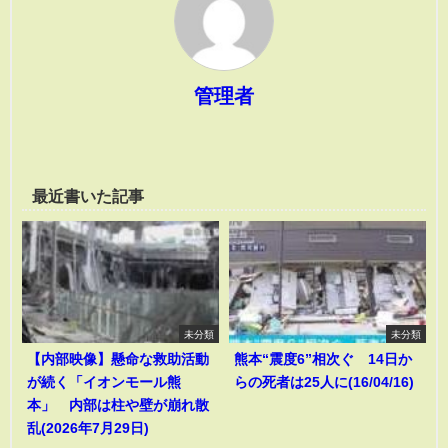
管理者
最近書いた記事
未分類
未分類
【内部映像】懸命な救助活動
熊本“震度6”相次ぐ 14日か
が続く「イオンモール熊
らの死者は25人に(16/04/16)
本」 内部は柱や壁が崩れ散
乱(2026年7月29日)