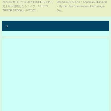
フ！」/FRUITS ZIPPER
рецепт 2023!! БОРЩ с
2026年2月1日に行われたFRUITS ZIPPER
Идеальный БОРЩ с Бараньим Фаршем
史上最大規模となるライブ「FRUITS
и Нутом. Как Приготовить Настоящий
SPECIAL LIVE 2026 IN TOKYO
Бараньим Фаршем и Нутом.
ZIPPER SPECIAL LIVE 202...
Од...
DOME ENERGY
s