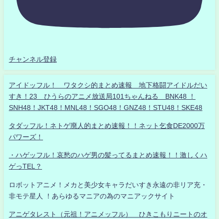
チャンネル登録
アイドッフル！ ワタクシ的まとめ速報 地下格闘アイドルだい
すき！23 ひうらのアニメ放送局101ちゃんねる BNK48 ！
SNH48！JKT48！MNL48！SGO48！GNZ48！STU48！SKE48
タダッフル！ネトゲ廃人的まとめ速報！！ネット乞食DE2000万
パワーズ！
・ハゲッフル！哀愁のハゲ男の髪ってるまとめ速報！！激しくハ
ゲっTEL？
ロボットアニメ！メカと美少女キャラだいすき永遠の非リア充・
非モテ星人 ！あらゆるマニアの為のマニアックサイト
アニゲタレスト（元祖！アニメッフル） ひきこもりニートのオ