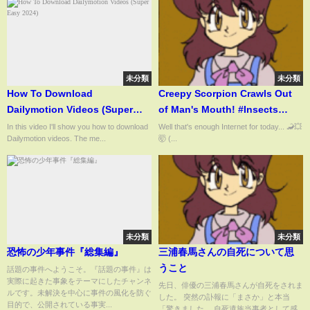
未分類
未分類
How To Download
Creepy Scorpion Crawls Out
Dailymotion Videos (Super
of Man's Mouth! #Insects
Easy 2024)
#Shorts
In this video I'll show you how to download
Well that's enough Internet for today... 🦂💥
Dailymotion videos. The me...
🤯 (...
未分類
未分類
恐怖の少年事件『総集編』
三浦春馬さんの自死について思
うこと
話題の事件へようこそ。『話題の事件』は
実際に起きた事象をテーマにしたチャンネ
先日、俳優の三浦春馬さんが自死をされま
ルです。未解決を中心に事件の風化を防ぐ
した。 突然の訃報に「まさか」と本当
目的で、公開されている事実...
「驚きました。 自死遺族当事者として感