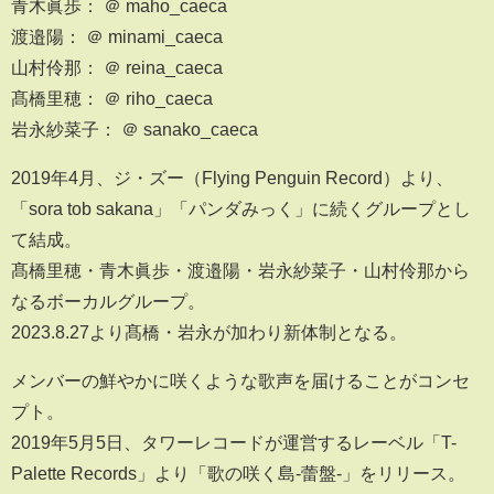
青木眞歩： ＠ maho_caeca
渡邉陽： ＠ minami_caeca
山村伶那： ＠ reina_caeca
髙橋里穂： ＠ riho_caeca
岩永紗菜子： ＠ sanako_caeca
2019年4月、ジ・ズー（Flying Penguin Record）より、
「sora tob sakana」「パンダみっく」に続くグループとし
て結成。
髙橋里穂・青木眞歩・渡邉陽・岩永紗菜子・山村伶那から
なるボーカルグループ。
2023.8.27より髙橋・岩永が加わり新体制となる。
メンバーの鮮やかに咲くような歌声を届けることがコンセ
プト。
2019年5月5日、タワーレコードが運営するレーベル「T-
Palette Records」より「歌の咲く島-蕾盤-」をリリース。