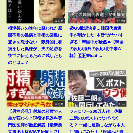
未分類
未分類
根津甚八の晩年に襲われた原
😱GS敗退決定…韓国代表選
因不明の難病と手術の回数に
手が明かした“本音”がヤバす
驚きを隠せない…献身的に看
ぎる！韓国中が騒然🔥【韓国
病をした奥様が、夫の足跡を
の反応/海外の反応/北中米W
後世に伝えるために残したも
杯】🇰🇷⚽bad,...
のとは…？
未分類
社会
【男性必見】射精の頻度で人
フォロワー200万人超！佐藤
生が変わる？現役泌尿器科専
二朗のXポストはなぜバズ
門医医師が徹底解説【最新前
る？ 一緒に通勤しながら本人
立腺肥大症WAVE治療まで】
に聞いてみた｜『現場への道