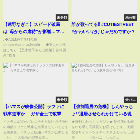
未分類
未分類
【遠野なぎこ】スピード破局
誰が歌ってる⁉️ #CUTIESTREET
は“母からの虐待”が影響…マッ
#かわいいだけじゃだめですか？
チングアプリを続ける理由「年
. ◆ABEMAで無料視聴
...
▷https://abe.ma/3Voik9r ◆過去の企画
下が好き。同年代だとおじさん
はこちら 【黒木啓司さんと結婚】宮崎麗
に感じる」｜ABEMAエンタメ
果 “摂食...
未分類
金バエ
【ハマスが映像公開】ラファに
【強制退居の危機】しんやっち
戦車進軍か… ガザ全土で攻撃激
ょ!!退居させられかけている現状
化
を語る5月29日
イスラエル軍がパレスチナ自治区ガザ地区
★日刊ふわっちマガジン★ 配信者の動画
の南部ラファに戦車を進軍させているとす
をいち早く高画質でお届けします。 動画
る映像を、イスラム組織ハマスが公開しま
配信サイト⇒ツイキャス＆ふわっち 出演
した。 この動画の記事を読...
者 ⇒金バエ、しんや...