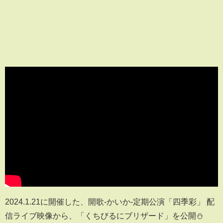
2024.1.21に開催した、開歌-かいか-定期公演「四季彩」 配
信ライブ映像から、「くちびるにブリザード」を公開⛄