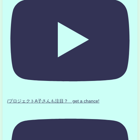
/プロジェクトA子さんも注目？ get a chance!