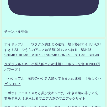
チャンネル登録
アイドッフル！ ワタクシ的まとめ速報 地下格闘アイドルだい
すき！23 ひうらのアニメ放送局101ちゃんねる BNK48 ！
SNH48！JKT48！MNL48！SGO48！GNZ48！STU48！SKE48
タダッフル！ネトゲ廃人的まとめ速報！！ネット乞食DE2000万
パワーズ！
・ハゲッフル！哀愁のハゲ男の髪ってるまとめ速報！！激しくハ
ゲっTEL？
ロボットアニメ！メカと美少女キャラだいすき永遠の非リア充・
非モテ星人 ！あらゆるマニアの為のマニアックサイト