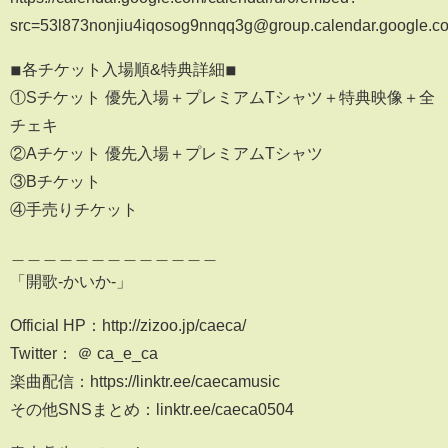
src=53l873nonjiu4iqosog9nnqq3g@group.calendar.google.c
◾︎各チケット入場順&特典詳細◾︎
①Sチケット 優先入場＋プレミアムTシャツ＋特典映像＋全
チェキ
②Aチケット 優先入場＋プレミアムTシャツ
③Bチケット
④手売りチケット
＿＿＿＿＿＿＿＿＿＿＿＿＿
「開歌-かいか-」
Official HP：http://zizoo.jp/caeca/
Twitter： ＠ ca_e_ca
楽曲配信：https://linktr.ee/caecamusic
その他SNSまとめ：linktr.ee/caeca0504