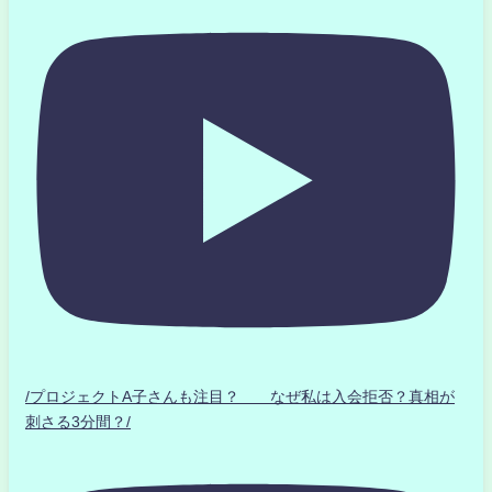
/プロジェクトA子さんも注目？ なぜ私は入会拒否？真相が
刺さる3分間？/