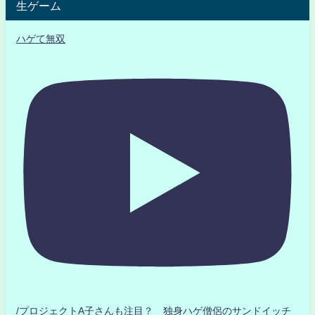
生ゲーム
ハゲて無双
/プロジェクトA子さんも注目？ 独身ハゲ僧侶のサンドイッチ