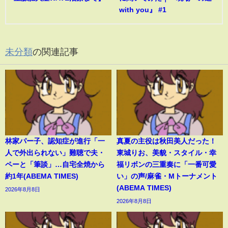
with you』 #1
未分類
の関連記事
林家パー子、認知症が進行「一
真夏の主役は秋田美人だった！
人で外出られない」難聴で夫・
東城りお、美貌・スタイル・幸
ペーと「筆談」…自宅全焼から
福リボンの三重奏に「一番可愛
約1年(ABEMA TIMES)
い」の声/麻雀・Mトーナメント
(ABEMA TIMES)
2026年8月8日
2026年8月8日