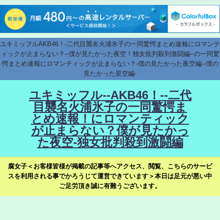
ユキミッフルAKB46！-二代目襲名火浦氷子の一同驚愕まとめ速報にロマンテ
ィックが止まらない？--僕が見たかった夜空！独女批判殺到激闘編--の一同驚
愕まとめ速報にロマンティックが止まらない？-僕の見たかった夜空編--僕の
見たかった星空編-
ユキミッフル--AKB46！--二代
目襲名火浦氷子の一同驚愕ま
とめ速報！にロマンティック
が止まらない？僕が見たかっ
た夜空-独女批判殺到激闘編
腐女子＜お客様皆様が掲載の記事等へアクセス、閲覧、こちらのサービ
スを利用される事でかろうじて運営できています＞本日は足元が悪い中
ご足労頂き誠に有難うございます。