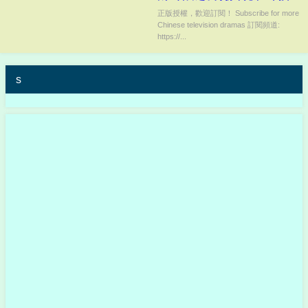
裂? #甜宠逆袭#霸总宠妻 #甜宠逆
正版授權，歡迎訂閱！ Subscribe for more
Chinese television dramas 訂閱頻道:
袭
https://...
s