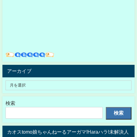
アーカイブ
検索
検索
カオスtomo娘ちゃんねーるアーガマ!Haraハラ!未解決人