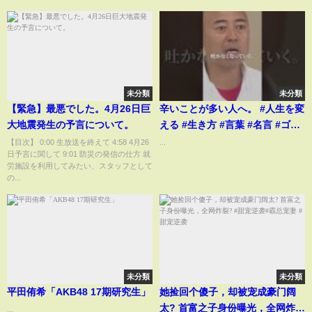
未分類
未分類
【緊急】最悪でした。4月26日巨
辛いことが多い人へ。 #人生を変
大地震発生の予言について。
える #生き方 #言葉 #名言 #ゴル
ゴ松本
【目次】 0:00 生放送を終えて 4:58 4月26
...
日予言に関して 9:01 防災の発信の仕方 就
労施設を利用してみたい、スタッフとして
の...
未分類
未分類
平田侑希「AKB48 17期研究生」
她捡回个傻子，却被宠成豪门阔
太? 首富之子身份曝光，全网炸
...