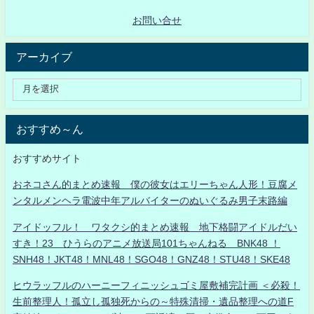
お問い合せ
アーカイブ
おすすめ～ん
おすすめサイト
おネコさん的まとめ速報 僕の彼女はエリーちゃん人形！豆腐メ
ンタルメンヘラ電波中年アルバイターのぬいぐるみ男子末路編
アイドッフル！ ワタクシ的まとめ速報 地下格闘アイドルだい
すき！23 ひうらのアニメ放送局101ちゃんねる BNK48 ！
SNH48！JKT48！MNL48！SGO48！GNZ48！STU48！SKE48
ヒウラッフルのハーニーフィニッシュゴミ屋敷補完計画 ＜必殺！
生前整理人！孤立し孤独死からの～特殊清掃・遺品整理への道F