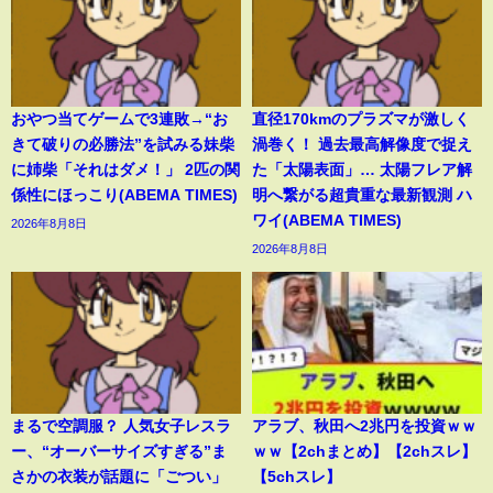
おやつ当てゲームで3連敗→“お
直径170kmのプラズマが激しく
きて破りの必勝法”を試みる妹柴
渦巻く！ 過去最高解像度で捉え
に姉柴「それはダメ！」 2匹の関
た「太陽表面」… 太陽フレア解
係性にほっこり(ABEMA TIMES)
明へ繋がる超貴重な最新観測 ハ
ワイ(ABEMA TIMES)
2026年8月8日
2026年8月8日
まるで空調服？ 人気女子レスラ
アラブ、秋田へ2兆円を投資ｗｗ
ー、“オーバーサイズすぎる”ま
ｗｗ【2chまとめ】【2chスレ】
さかの衣装が話題に「ごつい」
【5chスレ】