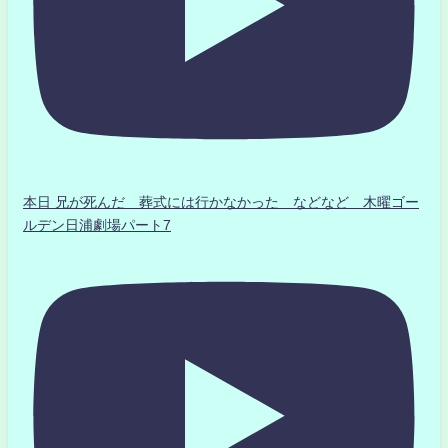
本日 兄が死んだ 葬式には行かなかった などなど 木曜ゴー
ルデン日浦劇場パート7