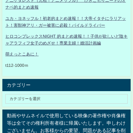
アニゲタレスト（元祖！アニメッフル） ひきこもりニートのオ
ナベ的まとめ速報
ユカ・ヨネッフル！初老的まとめ速報！！大帝イタチにラリアッ
ト！害獣神アリ・ガー被害に必殺！パイルドライバー
ヒロコンプレックスNIGHT 的まとめ速報！！子供が欲しいど陰キ
ャアラフィフ女子のめざせ！専業主婦！婚活計画編
萌えっとこあに！
t112-1000ｍ
カテゴリー
動画やサムネイルで使用している映像の著作権や肖像権
等は全てその権利所有者様に帰属いたします。申しわけ
ございません。お客様からの要望、問題がある記事を削