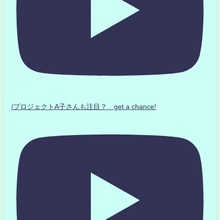
/プロジェクトA子さんも注目？ get a chance!