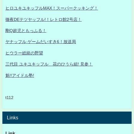
ヒロユキユキッフルMAX！スーパークッキング！
徹夜DEテツヤッフル!！レトロ館2号店！
剛Q超児ともっふる！
ヤナッフル ゲームだいすき6！放送局
ヒウラー総統の野望
三代目 ユキユキッフル 花のひうら組! 見参！
魁!!アイドル塾!
t112
Links
Link