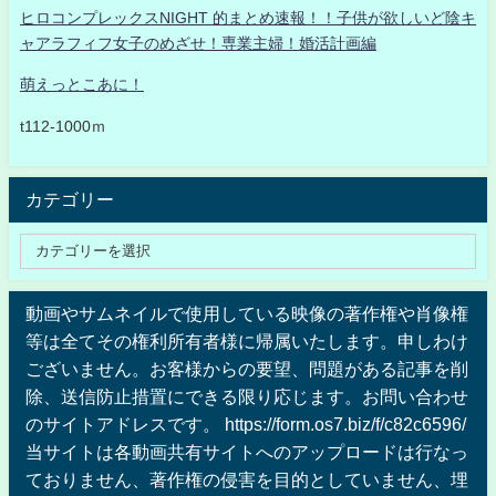
ヒロコンプレックスNIGHT 的まとめ速報！！子供が欲しいど陰キ
ャアラフィフ女子のめざせ！専業主婦！婚活計画編
萌えっとこあに！
t112-1000ｍ
カテゴリー
動画やサムネイルで使用している映像の著作権や肖像権
等は全てその権利所有者様に帰属いたします。申しわけ
ございません。お客様からの要望、問題がある記事を削
除、送信防止措置にできる限り応じます。お問い合わせ
のサイトアドレスです。 https://form.os7.biz/f/c82c6596/
当サイトは各動画共有サイトへのアップロードは行なっ
ておりません、著作権の侵害を目的としていません、埋