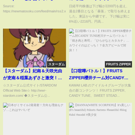
ー」翌日に次ぐ歴代2位の下げ幅
Source:
日経平均株価は下げ幅が2200円を超え、
https://newmatosoku.com/feed/main/rss2.xml...
過去2番目となる「暴落」で取引を終えま
に｜TBS NEWS DIG
した。東証から中継です。 下げ幅は実に
6%近い2216円。円高...
スターダム
FRUITS ZIPPER
【スターダム】妃南＆天咲光由
【口喧嘩バトル！】FRUITS
が吏南＆稲葉あずさと激突！試
ZIPPER櫻井チーム対CANDY
合ハイライト！-6.21NEW
TUNE村川チームでバトル！「焼
☆スターダム公式サイト/STARDOM
KAWAII LAB.のアイドル４グループが大集
Official Web Site☆ http://wwr-
合の新コンテンツ！ FRUITS ZIPPER、
BLOOD13-【STARDOM】
き肉と寿司」「ひらがなとカタ
stardom.com/ ◆スターダム公...
CANDY TUNE、SWEET STEAD...
カナ」…カワイイのはどっ
ち！？全力アピールで対決！！