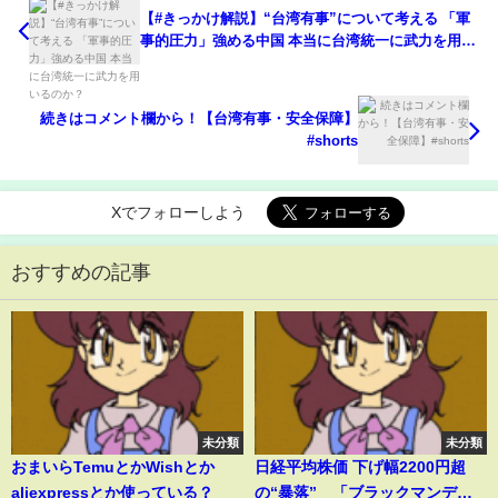
【#きっかけ解説】“台湾有事”について考える 「軍
事的圧力」強める中国 本当に台湾統一に武力を用い
るのか？
続きはコメント欄から！【台湾有事・安全保障】
#shorts
Xでフォローしよう
おすすめの記事
未分類
未分類
おまいらTemuとかWishとか
日経平均株価 下げ幅2200円超
aliexpressとか使っている？
の“暴落” 「ブラックマンデ