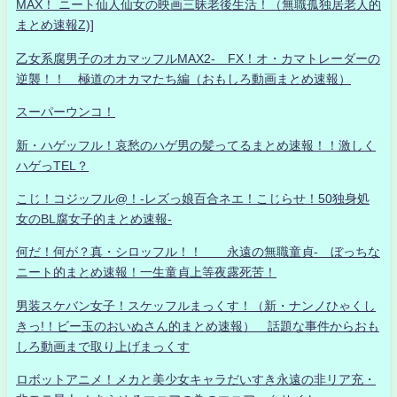
MAX！ ニート仙人仙女の映画三昧老後生活！（無職孤独居老人的
まとめ速報Z)]
乙女系腐男子のオカマッフルMAX2- FX！オ・カマトレーダーの
逆襲！！ 極道のオカマたち編（おもしろ動画まとめ速報）
スーパーウンコ！
新・ハゲッフル！哀愁のハゲ男の髪ってるまとめ速報！！激しく
ハゲっTEL？
こじ！コジッフル@！-レズっ娘百合ネエ！こじらせ！50独身処
女のBL腐女子的まとめ速報-
何だ！何が？真・シロッフル！！ 永遠の無職童貞- ぼっちな
ニート的まとめ速報！一生童貞上等夜露死苦！
男装スケバン女子！スケッフルまっくす！（新・ナンノひゃくし
きっ!！ビー玉のおいぬさん的まとめ速報） 話題な事件からおも
しろ動画まで取り上げまっくす
ロボットアニメ！メカと美少女キャラだいすき永遠の非リア充・