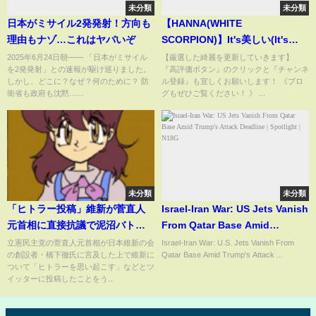
未分類
未分類
日本がミサイル2発発射！方向も
【HANNA(WHITE
理由もナゾ…これはヤバいぞ
SCORPION)】It's美しい(It's
beautiful) #shorts #actress
2025年6月24日朝―― 「日本がミサイル
【厳選した綺麗を更新していきます】
を2発発射」との速報が駆け巡りました。
『高評価ボタン』のクリックと『チャンネ
#beautiful #blog #idol #model
しかし、どこに？なぜ？何のために？ 防
ル登録』も宜しくお願いします！ 《ブロ
#美少女
衛省も政府も沈黙…...
グもぜひご覧ください！ 》 ...
未分類
未分類
「ヒトラー投稿」維新が菅直人
Israel-Iran War: US Jets Vanish
元首相に直接抗議で泥沼バトル
From Qatar Base Amid
【ノーカット】
Trump's Attack Deadline |
立憲民主党の菅直人元首相が日本維新の会
Israel-Iran War: U.S. Jets Vanish From
の創設者・橋下徹氏に言及した上で維新に
Qatar Base Amid Trump's Attack ...
Spotlight | N18G
ついて「ヒトラーを思い起こす」などとツ
イッターに投稿したことをう...