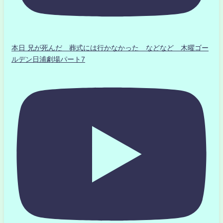
本日 兄が死んだ 葬式には行かなかった などなど 木曜ゴー
ルデン日浦劇場パート7