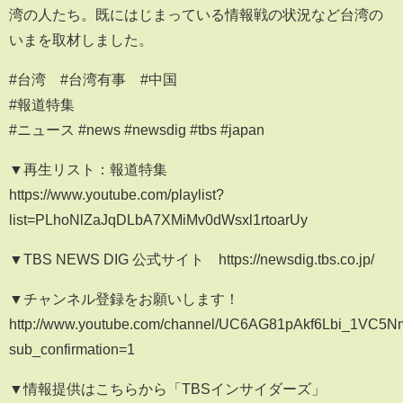
湾の人たち。既にはじまっている情報戦の状況など台湾の
いまを取材しました。
#台湾 #台湾有事 #中国
#報道特集
#ニュース #news #newsdig #tbs #japan
▼再生リスト：報道特集
https://www.youtube.com/playlist?
list=PLhoNlZaJqDLbA7XMiMv0dWsxl1rtoarUy
▼TBS NEWS DIG 公式サイト https://newsdig.tbs.co.jp/
▼チャンネル登録をお願いします！
http://www.youtube.com/channel/UC6AG81pAkf6Lbi_1VC5
sub_confirmation=1
▼情報提供はこちらから「TBSインサイダーズ」