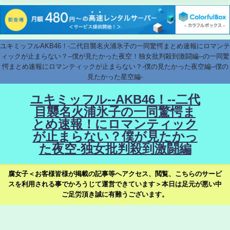
ユキミッフルAKB46！-二代目襲名火浦氷子の一同驚愕まとめ速報にロマンテ
ィックが止まらない？--僕が見たかった夜空！独女批判殺到激闘編--の一同驚
愕まとめ速報にロマンティックが止まらない？-僕の見たかった夜空編--僕の
見たかった星空編-
ユキミッフル--AKB46！--二代
目襲名火浦氷子の一同驚愕ま
とめ速報！にロマンティック
が止まらない？僕が見たかっ
た夜空-独女批判殺到激闘編
腐女子＜お客様皆様が掲載の記事等へアクセス、閲覧、こちらのサービ
スを利用される事でかろうじて運営できています＞本日は足元が悪い中
ご足労頂き誠に有難うございます。