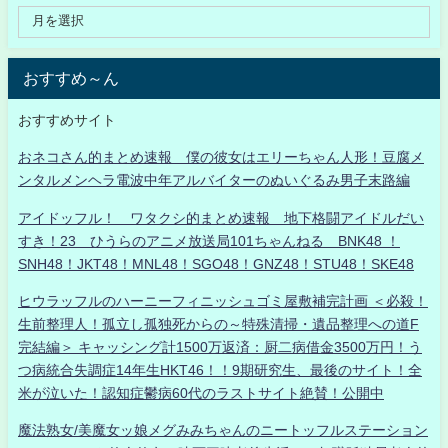
おすすめ～ん
おすすめサイト
おネコさん的まとめ速報 僕の彼女はエリーちゃん人形！豆腐メ
ンタルメンヘラ電波中年アルバイターのぬいぐるみ男子末路編
アイドッフル！ ワタクシ的まとめ速報 地下格闘アイドルだい
すき！23 ひうらのアニメ放送局101ちゃんねる BNK48 ！
SNH48！JKT48！MNL48！SGO48！GNZ48！STU48！SKE48
ヒウラッフルのハーニーフィニッシュゴミ屋敷補完計画 ＜必殺！
生前整理人！孤立し孤独死からの～特殊清掃・遺品整理への道F
完結編＞ キャッシング計1500万返済：厨二病借金3500万円！う
つ病統合失調症14年生HKT46！！9期研究生、最後のサイト！全
米が泣いた！認知症鬱病60代のラストサイト絶賛！公開中
魔法熟女/美魔女ッ娘メグみみちゃんのニートッフルステーション