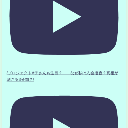
/プロジェクトA子さんも注目？ なぜ私は入会拒否？真相が
刺さる3分間？/