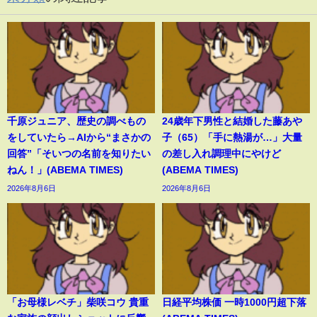
千原ジュニア、歴史の調べもの
24歳年下男性と結婚した藤あや
をしていたら→AIから“まさかの
子（65）「手に熱湯が…」大量
回答”「そいつの名前を知りたい
の差し入れ調理中にやけど
ねん！」(ABEMA TIMES)
(ABEMA TIMES)
2026年8月6日
2026年8月6日
「お母様レベチ」柴咲コウ 貴重
日経平均株価 一時1000円超下落