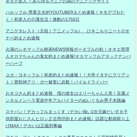
非モテ星人 ！あらゆるマニアの為のマニアックサイト
ハルッフル-専業主夫的YOUTUBERまとめ速報！キモデブおた
く！初老人の介護生活！激動の1750日
アニゲタレスト（元祖！アニメッフル） ひきこもりニートのオ
ナベ的まとめ速報
火浦のシネマッフル映画NEWS情報ポータブルの杜！オネエ管理
人オカマちゃんの鬼女的まとめ速報!オカマッフルアタックナンバ
ーハーフ
ユカ・ヨネッフル！初老的まとめ速報！！大帝イタチにラリアッ
ト！害獣神アリ・ガー被害に必殺！パイルドライバー
おネコさん的まとめ速報 僕の彼女はエリーちゃん人形！豆腐メ
ンタルメンヘラ電波中年アルバイターのぬいぐるみ男子末路編
スケバン！デカッフルまっくす（デカい強い2次元嫁だいすき子
供部屋おじさんヒロシ之古惑仔的まとめ速報）話題な動画取り上
げMAX！デカいは正義刑事編