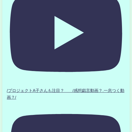
/プロジェクトA子さんも注目？ /感想戯言動画？.一息つく動
画？/