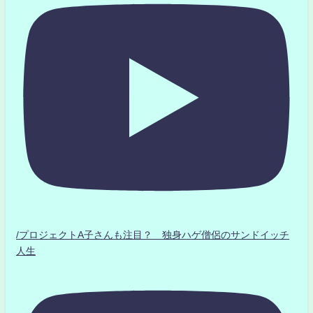
/プロジェクトA子さんも注目？ 独身ハゲ僧侶のサンドイッチ
人生