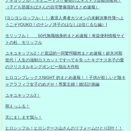
アキヨッフル-！ネオニートスケ番長のエキストラ芸能情報局！
（子ども部屋おばさんの自宅警備員的まとめ速報）
[ヨシヨシロッフル-！！-素浪人勇者カツオンの未解決事件簿へよ
うこそYOUKO！のナンノ洋子のはなしは信じるな編）]
モリッフル！ 50代無職独身的まとめ速報！有益便利情報サイ
トの杜 モリッフル
ユキユキッフル2！ど底辺的一同驚愕騒然まとめ速報！超氷河期
世代！人生の強制ロスカットですべてを失ったキグナス氷子の愛
のクリスタルキングボンビー脱出大作戦
ヒロコンプレックスNIGHT 的まとめ速報！！子供が欲しいど陰キ
ャアラフィフ女子のめざせ！専業主婦！婚活計画編
ユキユキッフル3！
萌えっふる！
天にまします我ら！
ヒロシッフル！ヒロシデース山さんのリフォームひとりDIY！！