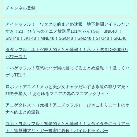
チャンネル登録
アイドッフル！ ワタクシ的まとめ速報 地下格闘アイドルだい
すき！23 ひうらのアニメ放送局101ちゃんねる BNK48 ！
SNH48！JKT48！MNL48！SGO48！GNZ48！STU48！SKE48
タダッフル！ネトゲ廃人的まとめ速報！！ネット乞食DE2000万
パワーズ！
・ハゲッフル！哀愁のハゲ男の髪ってるまとめ速報！！激しくハ
ゲっTEL？
ロボットアニメ！メカと美少女キャラだいすき永遠の非リア充・
非モテ星人 ！あらゆるマニアの為のマニアックサイト
アニゲタレスト（元祖！アニメッフル） ひきこもりニートのオ
ナベ的まとめ速報
ユカ・ヨネッフル！初老的まとめ速報！！大帝イタチにラリアッ
ト！害獣神アリ・ガー被害に必殺！パイルドライバー