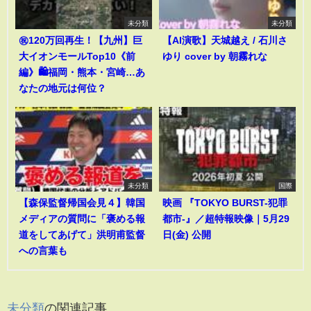
未分類
未分類
㊗️120万回再生！【九州】巨
【AI演歌】天城越え / 石川さ
大イオンモールTop10《前
ゆり cover by 朝霧れな
編》🛍️福岡・熊本・宮崎…あ
なたの地元は何位？
未分類
国際
【森保監督帰国会見４】韓国
映画 『TOKYO BURST-犯罪
メディアの質問に「褒める報
都市-』／超特報映像｜5月29
道をしてあげて」洪明甫監督
日(金) 公開
への言葉も
未分類
の関連記事