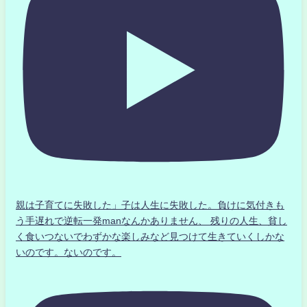
親は子育てに失敗した」子は人生に失敗した。負けに気付きも
う手遅れで逆転一発manなんかありません、 残りの人生、貧し
く食いつないでわずかな楽しみなど見つけて生きていくしかな
いのです。ないのです。