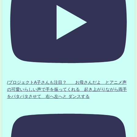
/プロジェクトA子さんも注目？ お母さんだよ とアニメ声
の可愛いらしい声で手を振ってくれる 起き上がりながら両手
をパタパタさせて 右へ左へと ダンスする