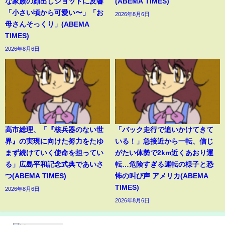
な家族の顔出しショットに反響
(ABEMA TIMES)
「小さい頃から可愛い〜」「お
2026年8月6日
母さんそっくり」(ABEMA
TIMES)
2026年8月6日
高市総理、「『核兵器のない世
「バック走行で追いかけてきて
界』の実現に向けた努力をたゆ
いる！」急接近から一転、信じ
まず続けていく使命を担ってい
がたい体勢で2km近くあおり運
る」広島平和記念式典であいさ
転…危険すぎる運転の様子と恐
つ(ABEMA TIMES)
怖の叫び声 アメリカ(ABEMA
TIMES)
2026年8月6日
2026年8月6日