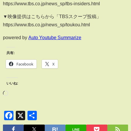
https://www.tbs.co.jp/news_sp/tbs-insiders.html
▼映像提供はこちらから「TBSスクープ投稿」
https://www.tbs.co.jp/news_sp/toukou.html
powered by
Auto Youtube Summarize
共有:
Facebook
X
いいね:
Facebook
X
共
有
LINE