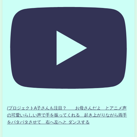
/プロジェクトA子さんも注目？ お母さんだよ とアニメ声
の可愛いらしい声で手を振ってくれる 起き上がりながら両手
をパタパタさせて 右へ左へと ダンスする