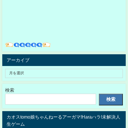
アーカイブ
検索
検索
カオスtomo娘ちゃんねーるアーガマ!Haraハラ!未解決人
生ゲーム