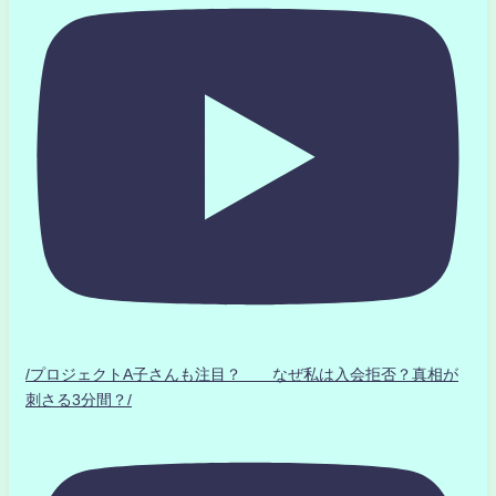
/プロジェクトA子さんも注目？ なぜ私は入会拒否？真相が
刺さる3分間？/