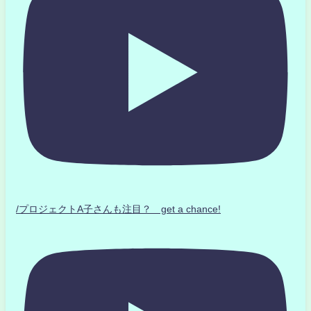
/プロジェクトA子さんも注目？ get a chance!