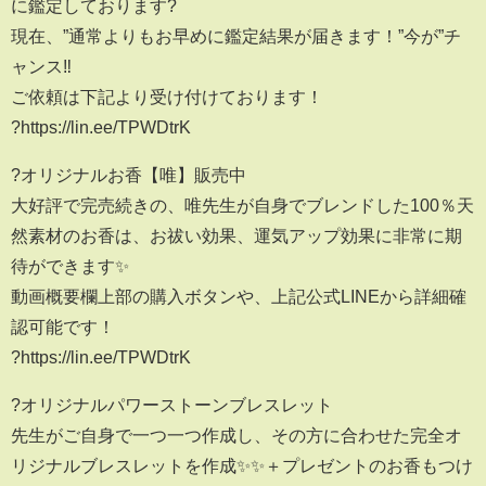
に鑑定しております?
現在、”通常よりもお早めに鑑定結果が届きます！”今が”チ
ャンス‼️
ご依頼は下記より受け付けております！
?https://lin.ee/TPWDtrK
?オリジナルお香【唯】販売中
大好評で完売続きの、唯先生が自身でブレンドした100％天
然素材のお香は、お祓い効果、運気アップ効果に非常に期
待ができます✨
動画概要欄上部の購入ボタンや、上記公式LINEから詳細確
認可能です！
?https://lin.ee/TPWDtrK
?オリジナルパワーストーンブレスレット
先生がご自身で一つ一つ作成し、その方に合わせた完全オ
リジナルブレスレットを作成✨✨＋プレゼントのお香もつけ