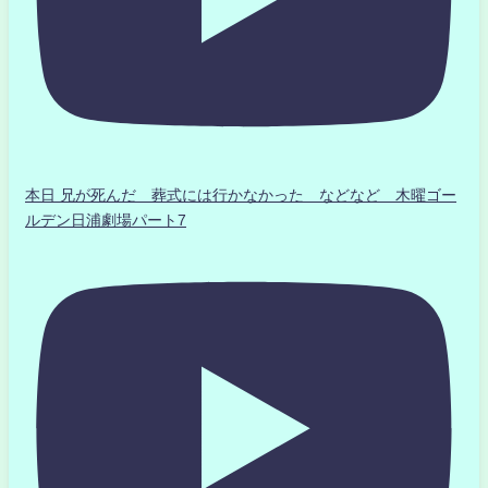
本日 兄が死んだ 葬式には行かなかった などなど 木曜ゴー
ルデン日浦劇場パート7