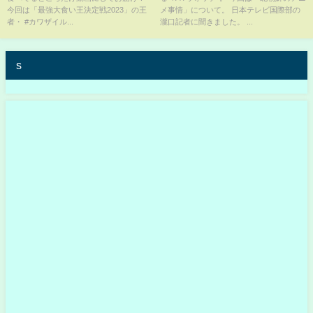
ねい木下は完食できるか!?【大
より）
今回は「最強大食い王決定戦2023」の王
メ事情」について。 日本テレビ国際部の
胃王】【MUKBANG】【デカ盛
者・ #カワザイル...
瀧口記者に聞きました。 ...
りハンター】【モッパン】
s