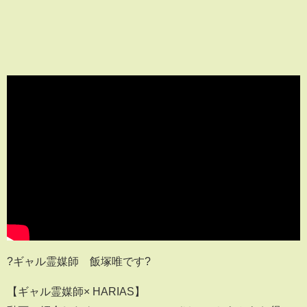
?ギャル霊媒師 飯塚唯です?
【ギャル霊媒師× HARIAS】