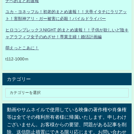
ナベ的まとめ速報
ユカ・ヨネッフル！初老的まとめ速報！！大帝イタチにラリアッ
ト！害獣神アリ・ガー被害に必殺！パイルドライバー
ヒロコンプレックスNIGHT 的まとめ速報！！子供が欲しいど陰キ
ャアラフィフ女子のめざせ！専業主婦！婚活計画編
萌えっとこあに！
t112-1000ｍ
カテゴリー
動画やサムネイルで使用している映像の著作権や肖像権
等は全てその権利所有者様に帰属いたします。申しわけ
ございません。お客様からの要望、問題がある記事を削
除、送信防止措置にできる限り応じます。お問い合わせ