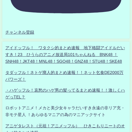
チャンネル登録
アイドッフル！ ワタクシ的まとめ速報 地下格闘アイドルだい
すき！23 ひうらのアニメ放送局101ちゃんねる BNK48 ！
SNH48！JKT48！MNL48！SGO48！GNZ48！STU48！SKE48
タダッフル！ネトゲ廃人的まとめ速報！！ネット乞食DE2000万
パワーズ！
・ハゲッフル！哀愁のハゲ男の髪ってるまとめ速報！！激しくハ
ゲっTEL？
ロボットアニメ！メカと美少女キャラだいすき永遠の非リア充・
非モテ星人 ！あらゆるマニアの為のマニアックサイト
アニゲタレスト（元祖！アニメッフル） ひきこもりニートのオ