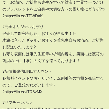
て、お清め、ご祈願も先生がすべて対応！世界で一つだけ
のブレスレットをご自身や大切な方への贈り物にどうぞ?✨
?https://lin.ee/TPWDtrK
?完全オリジナルお守り
発売して即完売した、お守りが再販中！✨
木箱に入ったギャルいお守りを唯先生自らお清め、ご祈願
し配送いたします?
お守り表面には唯先生直筆の祈願内容を、裏面には護符の
刺繍の上に【唯】の文字を織っております！
?新情報発信LINEアカウント
各無料イベントやお守りアイテム割引等の情報を発信する
ので、ご登録おねがいします♪
?https://lin.ee/tTR8vMX
?サブチャンネル