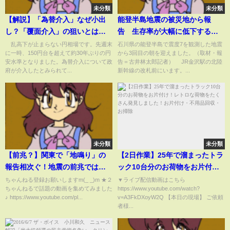
未分類
未分類
【解説】「為替介入」なぜ小出
能登半島地震の被災地から報
し？「覆面介入」の狙いとは？
告 生存率が大幅に低下する
(2022年10月24日)
「被災72時間」を迎える現地の
乱高下が止まらない円相場です。先週末
石川県の能登半島で震度7を観測した地震
に一時、150円台を超えて約30年ぶりの円
から3回目の朝を迎えました。（取材・報
様子は
安水準となりました。為替介入について政
告＝古井林太郎記者） JR金沢駅の北陸
府が介入したとみられて...
新幹線の改札前にいます。...
未分類
未分類
【前兆？】関東で「地鳴り」の
【2日作業】25年で溜まったトラ
報告相次ぐ！地震の前兆ではな
ック10台分のお荷物をお片付
いかと不安の声も
け！レトロな荷物をたくさん発
ちゃんねる登録お願いしますm(_ _)m ★２
▼ライブ配信動画はこちら
ちゃんねるで話題の動画を集めてみました
https://www.youtube.com/watch?
見しました！お片付け・不用品
♪ https://www.youtube.com/pl...
v=A3FkDXoyW2Q 【本日の現場】 ご依頼
回収・お掃除
者様...