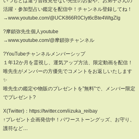
いつもとは違う普段見せない先生のお姿や、お弟子さんの
活躍・参加型占い鑑定を配信中！チャンネル登録してね！
→www.youtube.com/@UCK866R0Clyt6cBte4WtgZIg
?摩鎖弥先生個人youtube
→www.youtube.com/@摩鎖弥チャンネル
?YouTubeチャンネルメンバーシップ
１年12か月を霊視し、運気アップ方法、限定動画を配信！
唯先生がメンバーの方優先でコメントをお返しいたします
✨
唯先生の鑑定や物販のプレゼントを”無料”で、メンバー限定
でプレゼント?
X(Twitter)：https://twitter.com/iizuka_reibay
↑プレゼント企画発信中！パワーストーングッズ、お守り、
護符など…