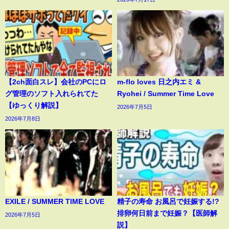
【2ch面白スレ】会社のPCにロ
m-flo loves 日之内エミ &
グ管理のソフト入れられてた
Ryohei / Summer Time Love
【ゆっくり解説】
2026年7月5日
2026年7月8日
EXILE / SUMMER TIME LOVE
精子の寿命 お風呂で妊娠する!?
排卵何日前まで妊娠？【医師解
2026年7月5日
説】