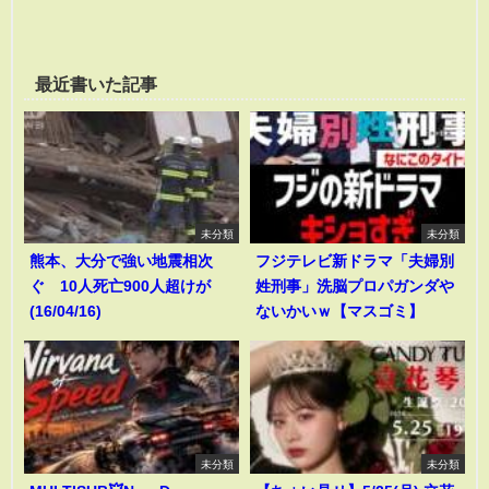
最近書いた記事
未分類
未分類
熊本、大分で強い地震相次
フジテレビ新ドラマ「夫婦別
ぐ 10人死亡900人超けが
姓刑事」洗脳プロパガンダや
(16/04/16)
ないかいｗ【マスゴミ】
未分類
未分類