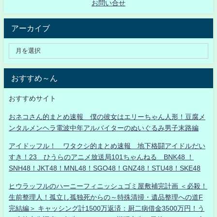
お問い合せ
アーカイブ
おすすめ～ん
おすすめサイト
おネコさん的まとめ速報 僕の彼女はエリーちゃん人形！豆腐メ
ンタルメンヘラ電波中年アルバイターのぬいぐるみ男子末路編
アイドッフル！ ワタクシ的まとめ速報 地下格闘アイドルだい
すき！23 ひうらのアニメ放送局101ちゃんねる BNK48 ！
SNH48！JKT48！MNL48！SGO48！GNZ48！STU48！SKE48
ヒウラッフルのハーニーフィニッシュゴミ屋敷補完計画 ＜必殺！
生前整理人！孤立し孤独死からの～特殊清掃・遺品整理への道F
完結編＞ キャッシング計1500万返済：厨二病借金3500万円！う