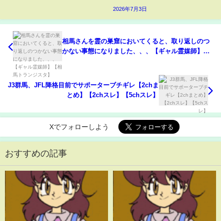
2026年7月3日
相馬さんを霊の巣窟においてくると、取り返しのつ
かない事態になりました、、、【ギャル霊媒師】
【相馬トランジスタ】
J3群馬、JFL降格目前でサポーターブチギレ【2chま
とめ】【2chスレ】【5chスレ】
Xでフォローしよう
おすすめの記事