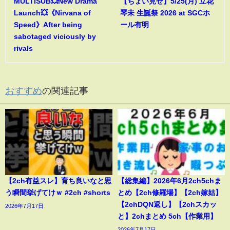
MULTISUB💥New Drama
【ちょい見せ】5/25(月) 立花
Launch💥《Nirvana of
琴未 生誕祭 2026 at SGCホ
Speed》After being
ール有明
sabotaged viciously by
rivals
おすすめ
の関連記事
【2ch有益スレ】育ち良いなと思
【総集編】2026年6月2ch5chま
う瞬間挙げてけｗ #2ch #shorts
とめ【2ch修羅場】【2ch嫁姑】
【2chDQN返し】【2chスカッ
2026年7月17日
と】2chまとめ 5ch【作業用】
2026年7月17日