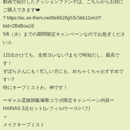
動画で紹介したクッションファンデは、こちらからお得に
ご購入できます❤️
? https://ac.an-them.net/8e6628g53c5bb11e/cl/?
bId=2BdBoa16
5/6（火）までの期間限定キャンペーンなのでお急ぎくださ
い⚠️
1日出かけても、全然ヨレない?まぢで時短だし、最高で
す！
ずぼらさんにも！忙しい方にも、めちゃくちゃおすすめで
す✨?
特にキープミストわ、神です！
ーギャル霊媒師飯塚唯コラボ限定キャンペーン内容ー
HARIAS 3点セット(レフィル/ケース/パフ)
＋
メイクキープミスト