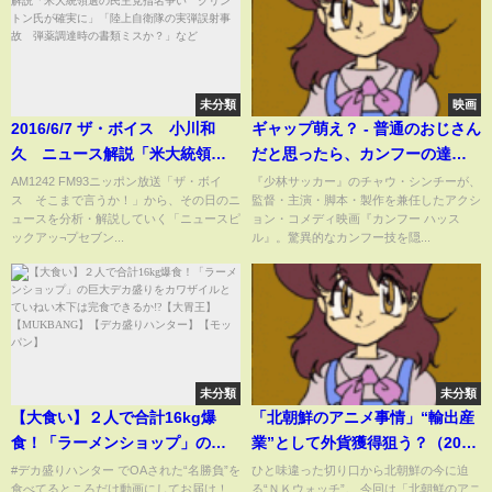
未分類
映画
2016/6/7 ザ・ボイス 小川和
ギャップ萌え？ - 普通のおじさん
久 ニュース解説「米大統領選
だと思ったら、カンフーの達人
の民主党指名争い クリントン
だった | カンフー ハッスル |
AM1242 FM93ニッポン放送「ザ・ボイ
『少林サッカー』のチャウ・シンチーが、
ス そこまで言うか！」から、その日のニ
監督・主演・脚本・製作を兼任したアクシ
氏が確実に」「陸上自衛隊の実
Netflix Japan
ュースを分析・解説していく「ニュースピ
ョン・コメディ映画『カンフー ハッス
弾誤射事故 弾薬調達時の書類
ックアッ­¬プセブン...
ル』。驚異的なカンフー技を隠...
ミスか？」など
未分類
未分類
【大食い】２人で合計16kg爆
「北朝鮮のアニメ事情」“輸出産
食！「ラーメンショップ」の巨
業”として外貨獲得狙う？（2020
大デカ盛りをカワザイルとてい
年12月25日放送『the SOCIAL』
#デカ盛りハンター でOAされた“名勝負”を
ひと味違った切り口から北朝鮮の今に迫
食べてるところだけ動画にしてお届け！
る“ＮＫウォッチ”。 今回は「北朝鮮のアニ