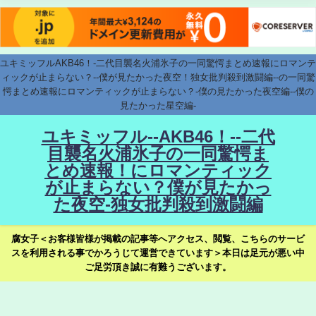
ユキミッフルAKB46！-二代目襲名火浦氷子の一同驚愕まとめ速報にロマンテ
ィックが止まらない？--僕が見たかった夜空！独女批判殺到激闘編--の一同驚
愕まとめ速報にロマンティックが止まらない？-僕の見たかった夜空編--僕の
見たかった星空編-
ユキミッフル--AKB46！--二代
目襲名火浦氷子の一同驚愕ま
とめ速報！にロマンティック
が止まらない？僕が見たかっ
た夜空-独女批判殺到激闘編
腐女子＜お客様皆様が掲載の記事等へアクセス、閲覧、こちらのサービ
スを利用される事でかろうじて運営できています＞本日は足元が悪い中
ご足労頂き誠に有難うございます。