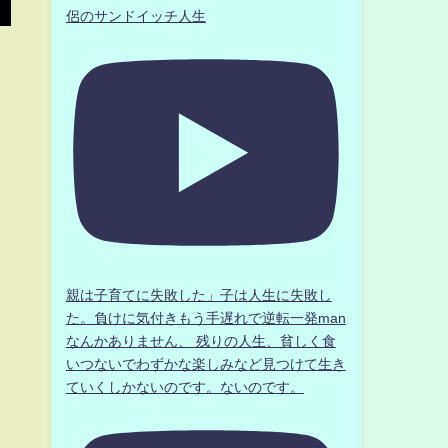
侶のサンドイッチ人生
親は子育てに失敗した」子は人生に失敗し
た。負けに気付きもう手遅れで逆転一発man
なんかありません、 残りの人生、貧しく食
いつないでわずかな楽しみなど見つけて生き
ていくしかないのです。ないのです。