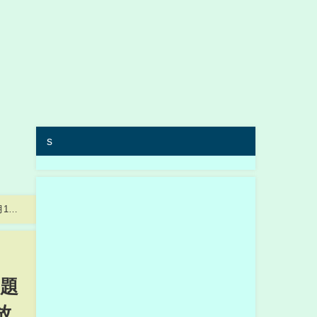
s
19
題
放