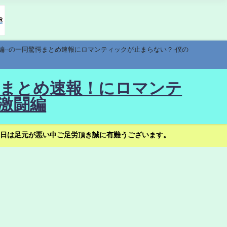
編--の一同驚愕まとめ速報にロマンティックが止まらない？-僕の
驚愕まとめ速報！にロマンテ
激闘編
日は足元が悪い中ご足労頂き誠に有難うございます。