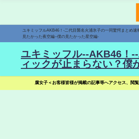
ユキミッフルAKB46！-二代目襲名火浦氷子の一同驚愕まとめ
見たかった夜空編--僕の見たかった星空編-
ユキミッフル--AKB46
ィックが止まらない？僕が
腐女子＜お客様皆様が掲載の記事等へアクセス、閲覧