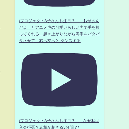
/プロジェクトA子さんも注目？ お母さん
ろ
だよ とアニメ声の可愛いらしい声で手を振
ってくれる 起き上がりながら両手をパタパ
タさせて 右へ左へと ダンスする
な
/プロジェクトA子さんも注目？ なぜ私は
入会拒否？真相が刺さる3分間？/