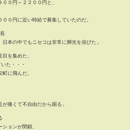
９００円～２２００円と、
０００円に近い時給で募集していたのだ。
局長
、日本の中でもニセコは非常に脚光を浴びた」
注目を集めた、
ていた・・・
安町に飛んだ。
」
足が痛くて不自由だから困る」
る
ーションが閉鎖、