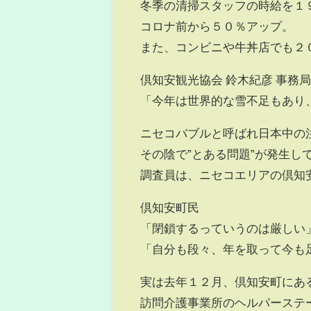
冬季の清掃スタッフの時給を１
コロナ前から５０％アップ。
また、コンビニや牛丼店でも２
倶知安観光協会 鈴木紀彦 事務
「今年は世界的な雪不足もあり
ニセコバブルと呼ばれ日本中の
その陰で”とある問題”が発生し
調査員は、ニセコエリアの倶知
倶知安町民
「閉鎖するっていうのは厳しい
「自分も段々、年を取って今も
実は去年１２月、倶知安町にあ
訪問介護事業所のヘルパーステ