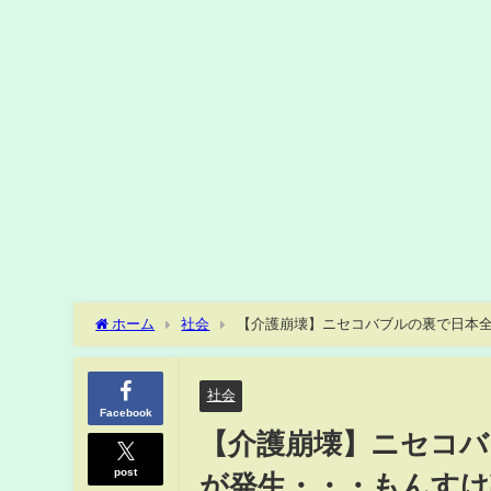
ホーム
社会
【介護崩壊】ニセコバブルの裏で日本全
日放送)
社会
Facebook
【介護崩壊】ニセコバ
post
が発生・・・もんすけ調