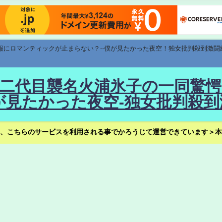
速報にロマンティックが止まらない？--僕が見たかった夜空！独女批判殺到激闘
！--二代目襲名火浦氷子の一同
見たかった夜空-独女批判殺到
、こちらのサービスを利用される事でかろうじて運営できています＞本