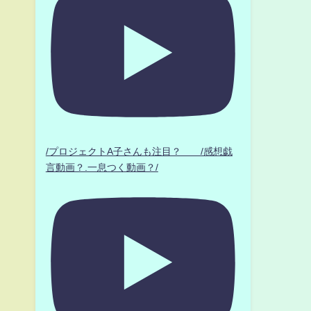
/プロジェクトA子さんも注目？ /感想戯
言動画？.一息つく動画？/