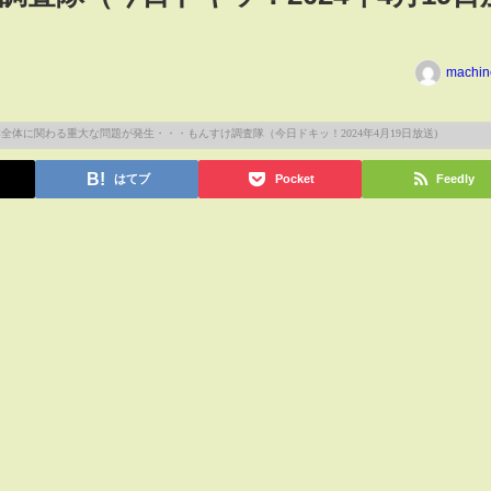
machin
はてブ
Pocket
Feedly