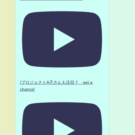
/プロジェクトA子さんも注目？ get a
chance!