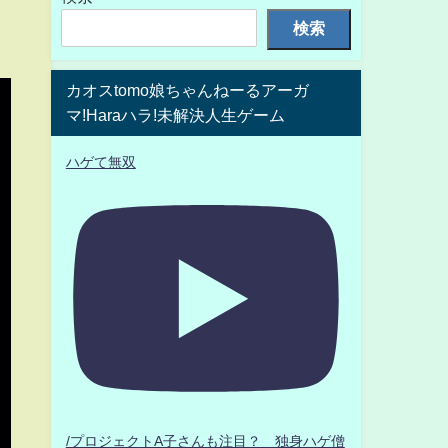
検索
カオスtomo娘ちゃんねーるアーガ
マ!Haraハラ!未解決人生ゲーム
ハゲて無双
/プロジェクトA子さんも注目？ 独身ハゲ僧