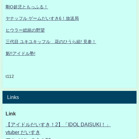
剛Q超児ともっふる！
ヤナッフル ゲームだいすき6！放送局
ヒウラー総統の野望
三代目 ユキユキッフル 花のひうら組! 見参！
魁!!アイドル塾!
t112
Links
Link
【アイドルだいすき！2】「IDOL DAISUKI！」
vtuber だいすき