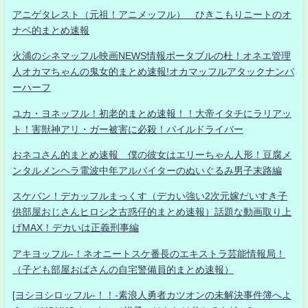
アニゲタレスト（元祖！アニメッフル） ひきこもりニートのオ
ナベ的まとめ速報
火浦のシネマッフル映画NEWS情報ポータブルの杜！オネエ管理
人オカマちゃんの鬼女的まとめ速報!オカマッフルアタックナンバ
ーハーフ
ユカ・ヨネッフル！初老的まとめ速報！！大帝イタチにラリアッ
ト！害獣神アリ・ガー被害に必殺！パイルドライバー
おネコさん的まとめ速報 僕の彼女はエリーちゃん人形！豆腐メ
ンタルメンヘラ電波中年アルバイターのぬいぐるみ男子末路編
スケバン！デカッフルまっくす（デカい強い2次元嫁だいすき子
供部屋おじさんヒロシ之古惑仔的まとめ速報）話題な動画取り上
げMAX！デカいは正義刑事編
アキヨッフル-！ネオニートスケ番長のエキストラ芸能情報局！
（子ども部屋おばさんの自宅警備員的まとめ速報）
[ヨシヨシロッフル-！！-素浪人勇者カツオンの未解決事件簿へよ