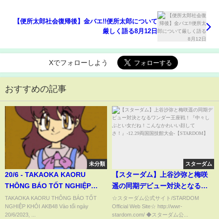
【便所太郎社会復帰後】金バエ!!便所太郎について
厳しく語る8月12日
Xでフォローしよう
おすすめの記事
未分類
スターダム
20/6 - TAKAOKA KAORU
【スターダム】上谷沙弥と梅咲
THÔNG BÁO TỐT NGHIỆP
遥の同期デビュー対決となるワ
KHỎI AKB48
ンダー王座戦！『中々しぶとい
TAKAOKA KAORU THÔNG BÁO TỐT
☆スターダム公式サイト/STARDOM
NGHIỆP KHỎI AKB48 Vào tối ngày
Official Web Site☆ http://wwr-
女だね！こんなかわいい顔して
20/6/2023, ...
stardom.com/ ◆スターダム公...