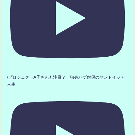
/プロジェクトA子さんも注目？ 独身ハゲ僧侶のサンドイッチ
人生