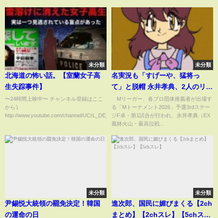
さ！』-12.29両国国技館大会-
【STARDOM】
未分類
未分類
北海道の怖い話。【室蘭女子高
名実況も「すげーや、猛将っ
生失踪事件】
て」と脱帽 永井孝典、2人のリー
チを追い抜いた怒涛の親跳満一
〜24時間上映中〜 チャンネル登録はここ
Mリーガー、各プロ団体推薦者が出場す
から⤵︎
る「Mトーナメント2026」予選3rdステー
発ツモ ファンも「バケモンやな
http://www.youtube.com/channel/UCrL_DE_XBpFK2...
ジF卓・第1試合が行われ、永井孝典（EX
いか」/麻雀・Mトーナメント
風林火山・最高位戦...
(ABEMA TIMES)
未分類
未分類
尹錫悦大統領の罷免決定！韓国
進次郎、国民に媚びまくる【2ch
の運命の日
まとめ】【2chスレ】【5chス