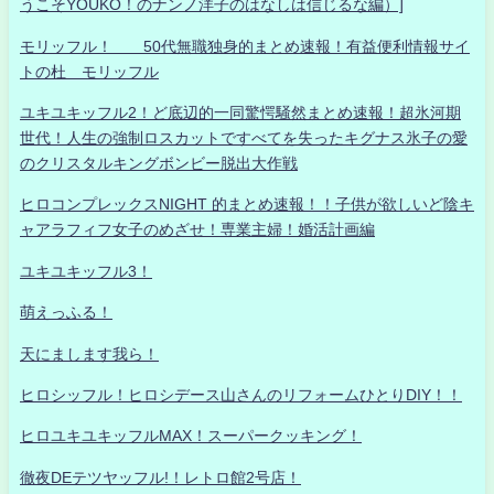
うこそYOUKO！のナンノ洋子のはなしは信じるな編）]
モリッフル！ 50代無職独身的まとめ速報！有益便利情報サイ
トの杜 モリッフル
ユキユキッフル2！ど底辺的一同驚愕騒然まとめ速報！超氷河期
世代！人生の強制ロスカットですべてを失ったキグナス氷子の愛
のクリスタルキングボンビー脱出大作戦
ヒロコンプレックスNIGHT 的まとめ速報！！子供が欲しいど陰キ
ャアラフィフ女子のめざせ！専業主婦！婚活計画編
ユキユキッフル3！
萌えっふる！
天にまします我ら！
ヒロシッフル！ヒロシデース山さんのリフォームひとりDIY！！
ヒロユキユキッフルMAX！スーパークッキング！
徹夜DEテツヤッフル!！レトロ館2号店！