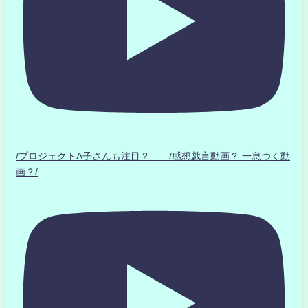
/プロジェクトA子さんも注目？ /感想戯言動画？.一息つく動
画？/