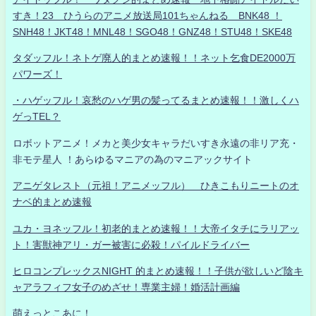
すき！23 ひうらのアニメ放送局101ちゃんねる BNK48 ！
SNH48！JKT48！MNL48！SGO48！GNZ48！STU48！SKE48
タダッフル！ネトゲ廃人的まとめ速報！！ネット乞食DE2000万
パワーズ！
・ハゲッフル！哀愁のハゲ男の髪ってるまとめ速報！！激しくハ
ゲっTEL？
ロボットアニメ！メカと美少女キャラだいすき永遠の非リア充・
非モテ星人 ！あらゆるマニアの為のマニアックサイト
アニゲタレスト（元祖！アニメッフル） ひきこもりニートのオ
ナベ的まとめ速報
ユカ・ヨネッフル！初老的まとめ速報！！大帝イタチにラリアッ
ト！害獣神アリ・ガー被害に必殺！パイルドライバー
ヒロコンプレックスNIGHT 的まとめ速報！！子供が欲しいど陰キ
ャアラフィフ女子のめざせ！専業主婦！婚活計画編
萌えっとこあに！