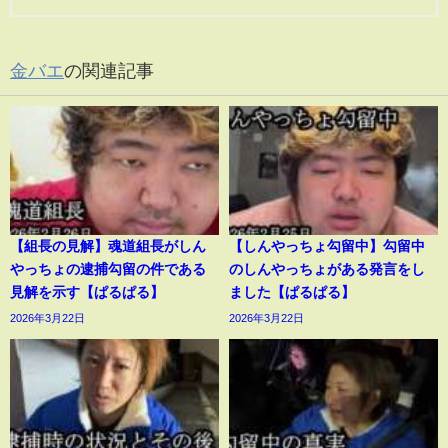
金バエ
の関連記事
【組長の見解】魂道組長がしん
【しんやっちょ勾留中】勾留中
やっちょの逮捕勾留の件である
のしんやっちょがある発言をし
見解を示す【ぱるぱる】
ました【ぱるぱる】
2026年3月22日
2026年3月22日