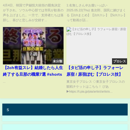
レ】
4月4日、韓国で尹錫悦大統領の罷免決定
1:名無しさん＠お腹いっぱい
が下され、ソウル中心部では市民が歓喜の
2025.05.22(Thu) 進次郎、国民に媚びまく
声を上げました。一方で、支持者たちは落
る【2chまとめ】【2chスレ】【5chスレ】
胆し、喜びと悲しみが交錯す...
って動画が話...
未分類
プロレス
【2ch有益スレ】結婚したら人生
【タピ活の申し子】ラフォーレ
終了する旦那の職業7選 #shorts
原宿 / 原宿ぽむ【プロレス技】
...
東京女子プロレス ◇東京女子プロレスの
観戦チケットはこちら！ ぴあ
▶️https://t.pia.jp/pia/artist/artists...
s