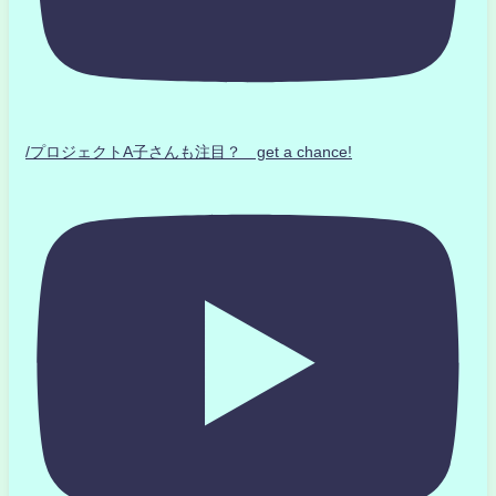
/プロジェクトA子さんも注目？ get a chance!