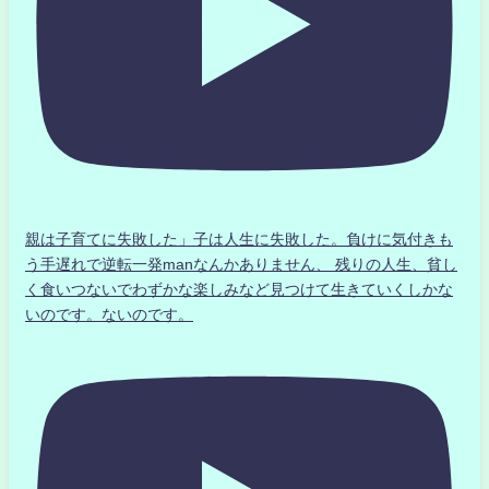
親は子育てに失敗した」子は人生に失敗した。負けに気付きも
う手遅れで逆転一発manなんかありません、 残りの人生、貧し
く食いつないでわずかな楽しみなど見つけて生きていくしかな
いのです。ないのです。