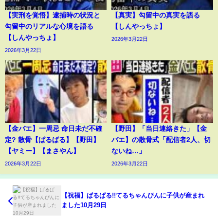
【実刑を覚悟】逮捕時の状況と
【真実】勾留中の真実を語る
勾留中のリアルな心境を語る
【しんやっちょ】
【しんやっちょ】
2026年3月22日
2026年3月22日
【金バエ】一周忌 命日未だ不確
【野田】「当日連絡きた」【金
定? 散骨【ぱるぱる】【野田】
バエ】の散骨式「配信者2人、切
【ヤミー】【まさやん】
ないね…」
2026年3月22日
2026年3月22日
【祝福】ぱるぱる!!てるちゃんぴんに子供が産まれ
ました10月29日