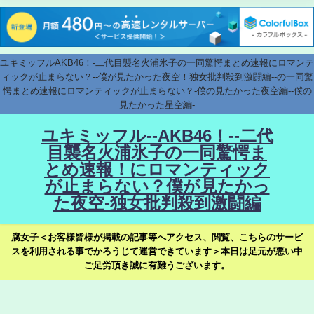
ユキミッフルAKB46！-二代目襲名火浦氷子の一同驚愕まとめ速報にロマンテ
ィックが止まらない？--僕が見たかった夜空！独女批判殺到激闘編--の一同驚
愕まとめ速報にロマンティックが止まらない？-僕の見たかった夜空編--僕の
見たかった星空編-
ユキミッフル--AKB46！--二代
目襲名火浦氷子の一同驚愕ま
とめ速報！にロマンティック
が止まらない？僕が見たかっ
た夜空-独女批判殺到激闘編
腐女子＜お客様皆様が掲載の記事等へアクセス、閲覧、こちらのサービ
スを利用される事でかろうじて運営できています＞本日は足元が悪い中
ご足労頂き誠に有難うございます。