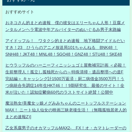
おすすめサイト
おネコさん的まとめ速報 僕の彼女はエリーちゃん人形！豆腐メ
ンタルメンヘラ電波中年アルバイターのぬいぐるみ男子末路編
アイドッフル！ ワタクシ的まとめ速報 地下格闘アイドルだい
すき！23 ひうらのアニメ放送局101ちゃんねる BNK48 ！
SNH48！JKT48！MNL48！SGO48！GNZ48！STU48！SKE48
ヒウラッフルのハーニーフィニッシュゴミ屋敷補完計画 ＜必殺！
生前整理人！孤立し孤独死からの～特殊清掃・遺品整理への道F
完結編＞ キャッシング計1500万返済：厨二病借金3500万円！う
つ病統合失調症14年生HKT46！！9期研究生、最後のサイト！全
米が泣いた！認知症鬱病60代のラストサイト絶賛！公開中
魔法熟女/美魔女ッ娘メグみみちゃんのニートッフルステーション
MAX！ ニート仙人仙女の映画三昧老後生活！（無職孤独居老人的
まとめ速報Z)]
乙女系腐男子のオカマッフルMAX2- FX！オ・カマトレーダーの