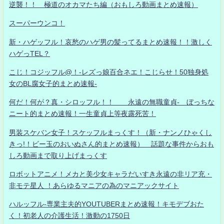
逆襲！！ 極道のオカマたち編（おもしろ動画まとめ速報）
スーパーウンコ！
新・ハゲッフル！哀愁のハゲ男の髪ってるまとめ速報！！激しく
ハゲっTEL？
こじ！コジッフル@！-レズっ娘百合ネエ！こじらせ！50独身処
女のBL腐女子的まとめ速報-
何だ！何が？真・シロッフル！！ 永遠の無職童貞- ぼっちな
ニート的まとめ速報！一生童貞上等夜露死苦！
男装スケバン女子！スケッフルまっくす！（新・ナンノひゃくし
きっ!！ビー玉のおいぬさん的まとめ速報） 話題な事件からおも
しろ動画まで取り上げまっくす
ロボットアニメ！メカと美少女キャラだいすき永遠の非リア充・
非モテ星人 ！あらゆるマニアの為のマニアックサイト
ハルッフル-専業主夫的YOUTUBERまとめ速報！キモデブおた
く！初老人の介護生活！激動の1750日