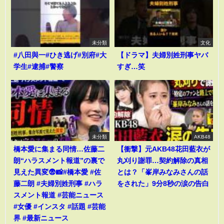
未分類
文化
#八田與一#ひき逃げ#別府#大
【ドラマ】夫婦別姓刑事ヤバ
学生#逮捕#警察
すぎ…笑
未分類
AKB48
橋本愛に集まる同情…佐藤二
【衝撃】元AKB48花田藍衣が
朗“ハラスメント報道”の裏で
丸刈り謝罪…契約解除の真相
見えた異変😨📸#橋本愛 #佐
とは？「峯岸みなみさんの話
藤二朗 #夫婦別姓刑事 #ハラ
をされた」9分8秒の涙の告白
スメント報道 #芸能ニュース
#女優 #インスタ #話題 #芸能
界 #最新ニュース