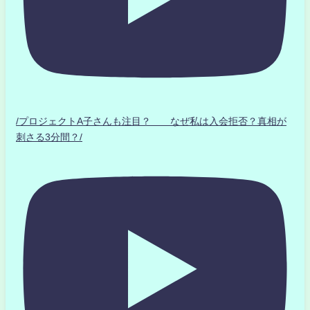
/プロジェクトA子さんも注目？ なぜ私は入会拒否？真相が
刺さる3分間？/